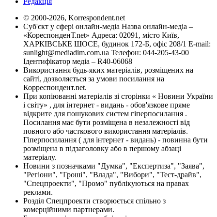
Редакція
© 2000-2026, Korrespondent.net
Суб'єкт у сфері онлайн-медіа Назва онлайн-медіа –
«КореспонденТ.net» Адреса: 02091, місто Київ,
ХАРКІВСЬКЕ ШОСЕ, будинок 172-Б, офіс 208/1 E-mail:
sunlight@mediadim.com.ua
Телефон: 044-205-43-00
Ідентифікатор медіа – R40-06068
Використання будь-яких матеріалів, розміщених на
сайті, дозволяється за умови посилання на
Корреспондент.net.
При копіюванні матеріалів зі сторінки « Новини України
і світу» , для інтернет - видань - обов'язкове пряме
відкрите для пошукових систем гіперпосилання .
Посилання має бути розміщена в незалежності від
повного або часткового використання матеріалів.
Гіперпосилання ( для інтернет - видань) - повинна бути
розміщена в підзаголовку або в першому абзаці
матеріалу.
Новини з позначками "Думка", "Експертиза", "Заява",
"Регіони", "Гроші", "Влада", "Вибори", "Тест-драйв",
"Спецпроекти", "Промо" публікуються на правах
реклами.
Розділ Спецпроекти створюється спільно з
комерційними партнерами.