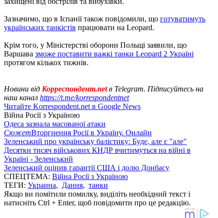
захищені від обстрілів та вибухівки.
Зазначимо, що в Іспанії також повідомили, що
готуватимуть
українських танкістів
працювати на Leopard.
Крім того, у Міністерстві оборони Польщі заявили, що
Варшава
зможе поставити важкі танки Leopard 2 Україні
протягом кількох тижнів.
Новини від
Корреспондент.net
в Telegram. Підписуйтесь на
наш канал
https://t.me/korrespondentnet
Читайте Korrespondent.net в Google News
Війна Росії з Україною
Одеса зазнала масованої атаки
Сюжет
Вторгнення Росії в Україну. Онлайн
Зеленський про українську балістику: Буде, але є "але"
Десятки тисяч військових КНДР вчитимуться на війні в
Україні - Зеленський
Зеленський оцінив гарантії США і долю Донбасу
СПЕЦТЕМА:
Війна Росії з Україною
ТЕГИ:
Украина
,
Дания
,
танки
Якщо ви помітили помилку, виділіть необхідний текст і
натисніть Ctrl + Enter, щоб повідомити про це редакцію.