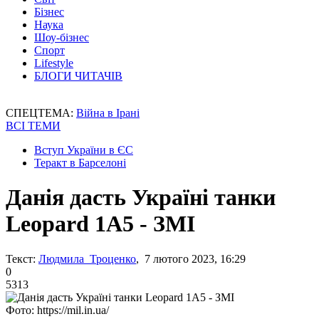
Бізнес
Наука
Шоу-бізнес
Спорт
Lifestyle
БЛОГИ ЧИТАЧІВ
СПЕЦТЕМА:
Війна в Ірані
ВСІ ТЕМИ
Вступ України в ЄС
Теракт в Барселоні
Данія дасть Україні танки
Leopard 1A5 - ЗМІ
Текст:
Людмила Троценко
, 7 лютого 2023, 16:29
0
5313
Фото: https://mil.in.ua/