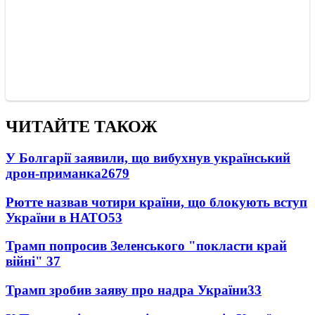
ЧИТАЙТЕ ТАКОЖ
У Болгарії заявили, що вибухнув український
дрон-приманка
2679
Рютте назвав чотири країни, що блокують вступ
України в НАТО
53
Трамп попросив Зеленського "покласти край
війні"
37
Трамп зробив заяву про надра України
33