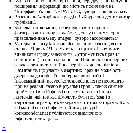
Будь яке копіювання, публікація, передрук, чи наступне
поширення інформації, що містить посилання на
"Інтерфакс-Україна", EPA / UPG, суворо забороняється.
Власник веб-сторінки в розділі Я-Корреспондент є автор
публікації.
Будь-яке копіювання, передрук та відтворення
фотографічних творів та/або аудіовізуальних творів
правовласника Getty Images - суворо забороняється.
Матеріали сайту korrespondent.net призначені для осіб
старше 21 року (21+). Участь в азартних іграх може
викликати ігрову залежність. Дотримуйтесь правил
(принципів) відповідальної гри. При виявленні перших
ознак залежності негайно зверніться до спеціаліста.
Пам'ятайте, що участь в азартних іграх не може бути
джерелом доходів або альтернативою роботі.
Інформаційний ресурс korrespondent.net не проводить
ігри на реальні та/або віртуальні гроші, також сайт не
приймає ні в якій формі оплату ставок та інших
платежів, які пов’язані/можуть бути пов’язані з
азартними іграми, букмекерами чи тоталізаторами. Будь-
які матеріали на інформаційному ресурсі
korrespondent.net публікуються виключно в
інформаційних цілях.
X