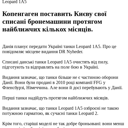
Leopard 1A5
Копенгаген поставить Києву свої
списані бронемашини протягом
найближчих кількох місяців.
Данія планує передати Україні танки Leopard 1A5. Про це
повідомляє місцеве видання DR Nyheder.
Списані данські танки Leopard 1A5 очистять від пилу,
підготують та відправлять на поле бою в Україні.
Видання зазначає, що танки більше не є частиною оборони
Данії. Вони були продані в 2010 році компанії FFG у
Фленсбурзі, Німеччина. Але вони й досі перебувають у Данії.
Перші танки надійдуть протягом найближчих місяців.
Видання зазначає, що танки Leopard 1A5 озброєні не такою
потужною гарматою, як сучасні танки Leopard 2.
Крім того, старіші моделі не так добре броньовані: вони менш