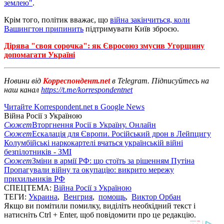
землею"
.
Крім того, політик вважає, що
війна закінчиться, коли
Вашингтон припинить
підтримувати Київ зброєю.
Дірява "своя сорочка": як Євросоюз змусив Угорщину
допомагати Україні
Новини від
Корреспондент.net
в Telegram. Підписуйтесь на
наш канал
https://t.me/korrespondentnet
Читайте Korrespondent.net в Google News
Війна Росії з Україною
Сюжет
Вторгнення Росії в Україну. Онлайн
Сюжет
Ескалація для Європи. Російський дрон в Лейпцигу
Колумбійські наркокартелі вчаться українській війні
безпілотників - ЗМІ
Сюжет
Зміни в армії РФ: що стоїть за рішенням Путіна
Пропагували війну та окупацію: викрито мережу
прихильників РФ
СПЕЦТЕМА:
Війна Росії з Україною
ТЕГИ:
Украина
,
Венгрия
,
помощь
,
Виктор Орбан
Якщо ви помітили помилку, виділіть необхідний текст і
натисніть Ctrl + Enter, щоб повідомити про це редакцію.