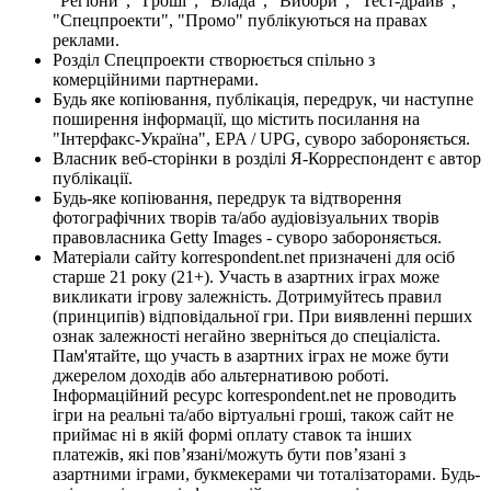
"Регіони", "Гроші", "Влада", "Вибори", "Тест-драйв",
"Спецпроекти", "Промо" публікуються на правах
реклами.
Розділ Спецпроекти створюється спільно з
комерційними партнерами.
Будь яке копіювання, публікація, передрук, чи наступне
поширення інформації, що містить посилання на
"Інтерфакс-Україна", EPA / UPG, суворо забороняється.
Власник веб-сторінки в розділі Я-Корреспондент є автор
публікації.
Будь-яке копіювання, передрук та відтворення
фотографічних творів та/або аудіовізуальних творів
правовласника Getty Images - суворо забороняється.
Матеріали сайту korrespondent.net призначені для осіб
старше 21 року (21+). Участь в азартних іграх може
викликати ігрову залежність. Дотримуйтесь правил
(принципів) відповідальної гри. При виявленні перших
ознак залежності негайно зверніться до спеціаліста.
Пам'ятайте, що участь в азартних іграх не може бути
джерелом доходів або альтернативою роботі.
Інформаційний ресурс korrespondent.net не проводить
ігри на реальні та/або віртуальні гроші, також сайт не
приймає ні в якій формі оплату ставок та інших
платежів, які пов’язані/можуть бути пов’язані з
азартними іграми, букмекерами чи тоталізаторами. Будь-