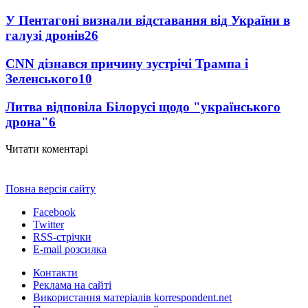
У Пентагоні визнали відставання від України в
галузі дронів
26
CNN дізнався причину зустрічі Трампа і
Зеленського
10
Литва відповіла Білорусі щодо "українського
дрона"
6
Читати коментарі
Повна версія сайту
Facebook
Twitter
RSS-стрічки
E-mail розсилка
Контакти
Реклама на сайті
Використання матеріалів korrespondent.net