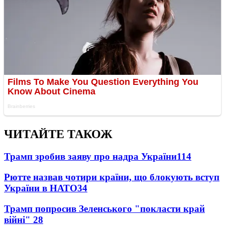
ЧИТАЙТЕ ТАКОЖ
Трамп зробив заяву про надра України
114
Рютте назвав чотири країни, що блокують вступ
України в НАТО
34
Трамп попросив Зеленського "покласти край
війні"
28