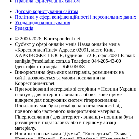
Правила користування сайтом
Договір користування сайтом
Політика у сфері конфіденційності і персональних даних
Угода щодо користування
Редакція
© 2000-2026, Korrespondent.net
Суб'єкт у сфері онлайн-медіа Назва онлайн-медіа –
«КореспонденТ.net» Адреса: 02091, місто Київ,
ХАРКІВСЬКЕ ШОСЕ, будинок 172-Б, офіс 208/1 E-mail:
sunlight@mediadim.com.ua
Телефон: 044-205-43-00
Ідентифікатор медіа – R40-06068
Використання будь-яких матеріалів, розміщених на
сайті, дозволяється за умови посилання на
Корреспондент.net.
При копіюванні матеріалів зі сторінки « Новини України
і світу» , для інтернет - видань - обов'язкове пряме
відкрите для пошукових систем гіперпосилання .
Посилання має бути розміщена в незалежності від
повного або часткового використання матеріалів.
Гіперпосилання ( для інтернет - видань) - повинна бути
розміщена в підзаголовку або в першому абзаці
матеріалу.
Новини з позначками "Думка", "Експертиза", "Заява",