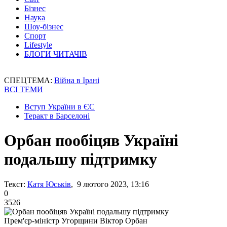
Бізнес
Наука
Шоу-бізнес
Спорт
Lifestyle
БЛОГИ ЧИТАЧІВ
СПЕЦТЕМА:
Війна в Ірані
ВСІ ТЕМИ
Вступ України в ЄС
Теракт в Барселоні
Орбан пообіцяв Україні
подальшу підтримку
Текст:
Катя Юськів
, 9 лютого 2023, 13:16
0
3526
Прем'єр-міністр Угорщини Віктор Орбан