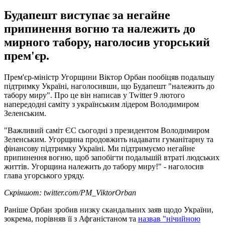
Будапешт виступає за негайне
припинення вогню та належить до
мирного табору, наголосив угорський
прем'єр.
Прем'єр-міністр Угорщини Віктор Орбан пообіцяв подальшу
підтримку Україні, наголосивши, що Будапешт "належить до
табору миру". Про це він написав у Twitter 9 лютого
напередодні саміту з українським лідером Володимиром
Зеленським.
"Важливий саміт ЄС сьогодні з президентом Володимиром
Зеленським. Угорщина продовжить надавати гуманітарну та
фінансову підтримку Україні. Ми підтримуємо негайне
припинення вогню, щоб запобігти подальшій втраті людських
життів. Угорщина належить до табору миру!" - наголосив
глава угорського уряду.
Скріншот: twitter.com/PM_ViktorOrban
Раніше Орбан зробив низку скандальних заяв щодо України,
зокрема, порівняв її з Афганістаном та
назвав "нічийною