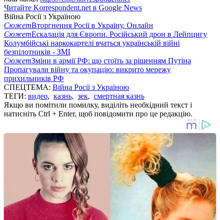
Читайте Korrespondent.net в Google News
Війна Росії з Україною
Сюжет
Вторгнення Росії в Україну. Онлайн
Сюжет
Ескалація для Європи. Російський дрон в Лейпцигу
Колумбійські наркокартелі вчаться українській війні
безпілотників - ЗМІ
Сюжет
Зміни в армії РФ: що стоїть за рішенням Путіна
Пропагували війну та окупацію: викрито мережу
прихильників РФ
СПЕЦТЕМА:
Війна Росії з Україною
ТЕГИ:
видео
,
казнь
,
зек
,
смертная казнь
Якщо ви помітили помилку, виділіть необхідний текст і
натисніть Ctrl + Enter, щоб повідомити про це редакцію.