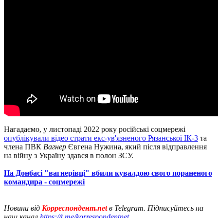
Нагадаємо, у листопаді 2022 року російські соцмережі
опублікували відео страти екс-ув'язненого Рязанської ІК-3
та
члена ПВК
Вагнер
Євгена Нужина, який після відправлення
на війну з Україну здався в полон ЗСУ.
На Донбасі "вагнерівці" вбили кувалдою свого пораненого
командира - соцмережі
Новини від
Корреспондент.net
в Telegram. Підписуйтесь на
наш канал
https://t.me/korrespondentnet