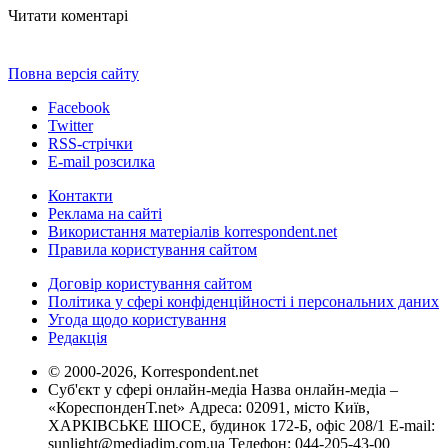
Читати коментарі
Повна версія сайту
Facebook
Twitter
RSS-стрічки
E-mail розсилка
Контакти
Реклама на сайті
Використання матеріалів korrespondent.net
Правила користування сайтом
Договір користування сайтом
Політика у сфері конфіденційності і персональних даних
Угода щодо користування
Редакція
© 2000-2026, Korrespondent.net
Суб'єкт у сфері онлайн-медіа Назва онлайн-медіа –
«КореспонденТ.net» Адреса: 02091, місто Київ,
ХАРКІВСЬКЕ ШОСЕ, будинок 172-Б, офіс 208/1 E-mail:
sunlight@mediadim.com.ua
Телефон: 044-205-43-00