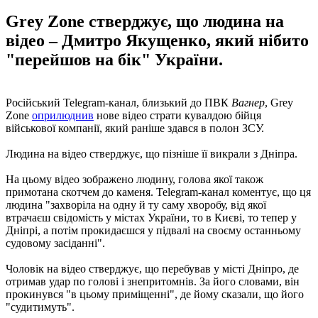
Grey Zone стверджує, що людина на
відео – Дмитро Якущенко, який нібито
"перейшов на бік" України.
Російський Telegram-канал, близький до ПВК
Вагнер
, Grey
Zone
оприлюднив
нове відео страти кувалдою бійця
військової компанії, який раніше здався в полон ЗСУ.
Людина на відео стверджує, що пізніше її викрали з Дніпра.
На цьому відео зображено людину, голова якої також
примотана скотчем до каменя. Telegram-канал коментує, що ця
людина "захворіла на одну й ту саму хворобу, від якої
втрачаєш свідомість у містах України, то в Києві, то тепер у
Дніпрі, а потім прокидаєшся у підвалі на своєму останньому
судовому засіданні".
Чоловік на відео стверджує, що перебував у місті Дніпро, де
отримав удар по голові і знепритомнів. За його словами, він
прокинувся "в цьому приміщенні", де йому сказали, що його
"судитимуть".