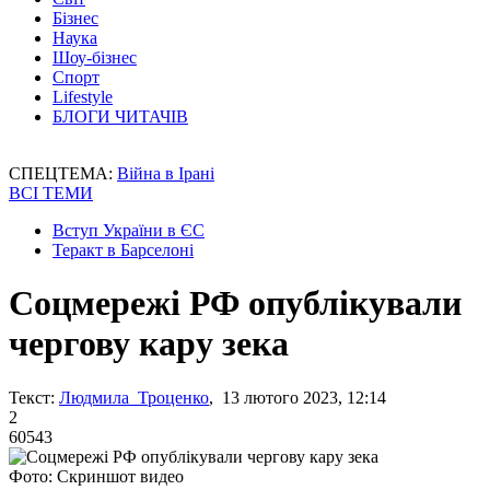
Бізнес
Наука
Шоу-бізнес
Спорт
Lifestyle
БЛОГИ ЧИТАЧІВ
СПЕЦТЕМА:
Війна в Ірані
ВСІ ТЕМИ
Вступ України в ЄС
Теракт в Барселоні
Соцмережі РФ опублікували
чергову кару зека
Текст:
Людмила Троценко
, 13 лютого 2023, 12:14
2
60543
Фото: Скриншот видео