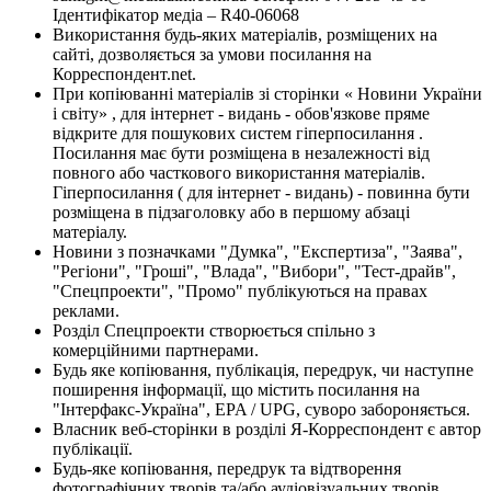
Ідентифікатор медіа – R40-06068
Використання будь-яких матеріалів, розміщених на
сайті, дозволяється за умови посилання на
Корреспондент.net.
При копіюванні матеріалів зі сторінки « Новини України
і світу» , для інтернет - видань - обов'язкове пряме
відкрите для пошукових систем гіперпосилання .
Посилання має бути розміщена в незалежності від
повного або часткового використання матеріалів.
Гіперпосилання ( для інтернет - видань) - повинна бути
розміщена в підзаголовку або в першому абзаці
матеріалу.
Новини з позначками "Думка", "Експертиза", "Заява",
"Регіони", "Гроші", "Влада", "Вибори", "Тест-драйв",
"Спецпроекти", "Промо" публікуються на правах
реклами.
Розділ Спецпроекти створюється спільно з
комерційними партнерами.
Будь яке копіювання, публікація, передрук, чи наступне
поширення інформації, що містить посилання на
"Інтерфакс-Україна", EPA / UPG, суворо забороняється.
Власник веб-сторінки в розділі Я-Корреспондент є автор
публікації.
Будь-яке копіювання, передрук та відтворення
фотографічних творів та/або аудіовізуальних творів