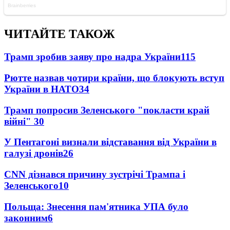
ЧИТАЙТЕ ТАКОЖ
Трамп зробив заяву про надра України
115
Рютте назвав чотири країни, що блокують вступ
України в НАТО
34
Трамп попросив Зеленського "покласти край
війні"
30
У Пентагоні визнали відставання від України в
галузі дронів
26
CNN дізнався причину зустрічі Трампа і
Зеленського
10
Польща: Знесення пам'ятника УПА було
законним
6