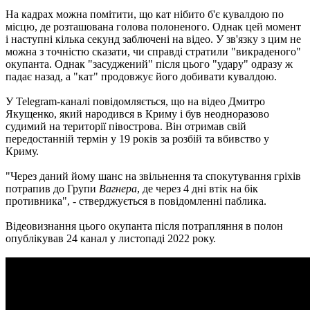
На кадрах можна помітити, що кат нібито б'є кувалдою по
місцю, де розташована голова полоненого. Однак цей момент
і наступні кілька секунд заблючені на відео. У зв'язку з цим не
можна з точністю сказати, чи справді стратили "викраденого"
окупанта. Однак "засуджений" після цього "удару" одразу ж
падає назад, а "кат" продовжує його добивати кувалдою.
У Telegram-каналі повідомляється, що на відео Дмитро
Якущенко, який народився в Криму і був неодноразово
судимий на території півострова. Він отримав свій
передостанній термін у 19 років за розбій та вбивство у
Криму.
"Через даний йому шанс на звільнення та спокутування гріхів
потрапив до Групи
Вагнера
, де через 4 дні втік на бік
противника", - стверджується в повідомленні паблика.
Відеовизнання цього окупанта після потрапляння в полон
опублікував 24 канал у листопаді 2022 року.