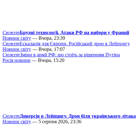
Сюжет
Брудні технології. Атаки РФ на вибори у Франції
Новини світу
— Вчора, 23:39
Сюжет
Ескалація для Європи. Російський дрон в Лейпцигу
Новини світу
— Вчора, 17:07
Сюжет
Зміни в армії РФ: що стоїть за рішенням Путіна
Росія новини
— Вчора, 15:20
Сюжет
Диверсія в Лейпцигу. Дрон біля українського літака
Новини світу
— 5 серпня 2026, 23:36