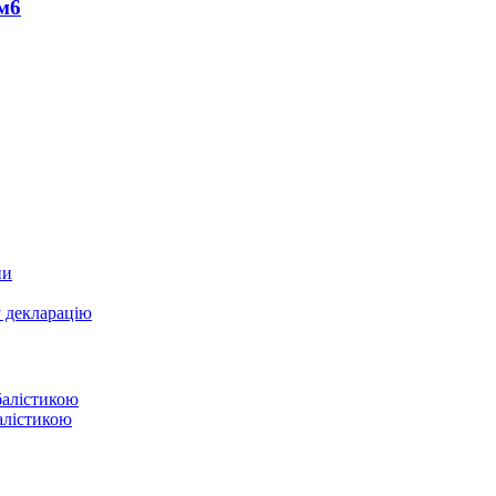
м
6
ни
у декларацію
балістикою