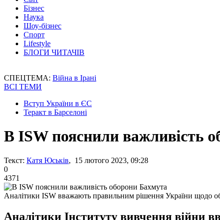
Бізнес
Наука
Шоу-бізнес
Спорт
Lifestyle
БЛОГИ ЧИТАЧІВ
СПЕЦТЕМА:
Війна в Ірані
ВСІ ТЕМИ
Вступ України в ЄС
Теракт в Барселоні
В ISW пояснили важливість о
Текст:
Катя Юськів
, 15 лютого 2023, 09:28
0
4371
Аналітики ISW вважають правильним рішення України щодо о
Аналітики Інституту вивчення війни в