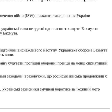
ивчення війни (ISW) вважають таке рішення України
 українські сили не здатні одночасно захищати Бахмут та
у Бахмута.
підтримки виснажливого наступу. Українська оборона Бахмута
ють вони.
раїну будувати поспішні оборонні позиції на менш сприятливій
ми заходами, враховуючи, що російські війська продовжили б
. Українські захисники змушені боротись за "кожний метр