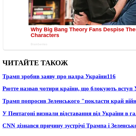
ЧИТАЙТЕ ТАКОЖ
Трамп зробив заяву про надра України
116
Рютте назвав чотири країни, що блокують вступ
Трамп попросив Зеленського "покласти край вій
У Пентагоні визнали відставання від України в га
CNN дізнався причину зустрічі Трампа і Зеленськ