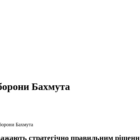
борони Бахмута
борони Бахмута
важають стратегічно правильним рішенн