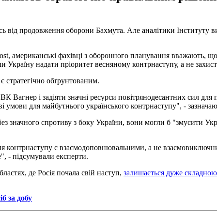
сь від продовження оборони Бахмута. Але аналітики Інституту в
ost, американські фахівці з оборонного планування вважають, що
ли Україну надати пріоритет весняному контрнаступу, а не захист
є стратегічно обґрунтованим.
К Вагнер і задіяти значні ресурси повітрянодесантних сил для 
иві умови для майбутнього українського контрнаступу", - зазнача
без значного спротиву з боку України, вони могли б "змусити Ук
ля контрнаступу є взаємодоповнювальними, а не взаємовиключни
", - підсумували експерти.
ластях, де Росія почала свій наступ,
залишається дуже складною
б за добу