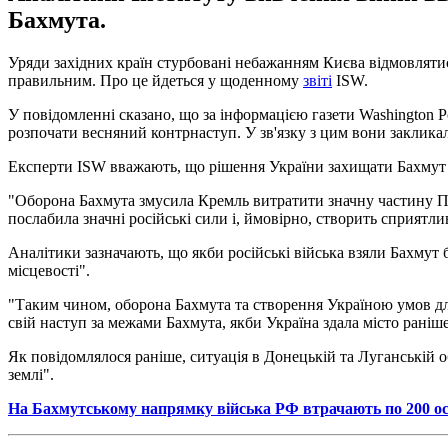
Бахмута.
Уряди західних країн стурбовані небажанням Києва відмовляти
правильним. Про це йдеться у щоденному
звіті
ISW.
У повідомленні сказано, що за інформацією газети Washington P
розпочати весняний контрнаступ. У зв'язку з цим вони заклика
Експерти ISW вважають, що рішення України захищати Бахмут 
"Оборона Бахмута змусила Кремль витратити значну частину ПВ
послабила значні російські сили і, ймовірно, створить сприятл
Аналітики зазначають, що якби російські війська взяли Бахмут 
місцевості".
"Таким чином, оборона Бахмута та створення Україною умов д
свій наступ за межами Бахмута, якби Україна здала місто раніше
Як повідомлялося раніше, ситуація в Донецькій та Луганській об
землі".
На Бахмутському напрямку війська РФ втрачають по 200 осі