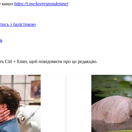
ш канал
https://t.me/korrespondentnet
отись з балістикою
ів
ь Ctrl + Enter, щоб повідомити про це редакцію.