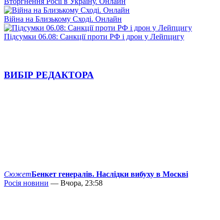
Вторгнення Росії в Україну. Онлайн
Війна на Близькому Сході. Онлайн
Підсумки 06.08: Санкції проти РФ і дрон у Лейпцигу
ВИБІР РЕДАКТОРА
Сюжет
Бенкет генералів. Наслідки вибуху в Москві
Росія новини
— Вчора, 23:58