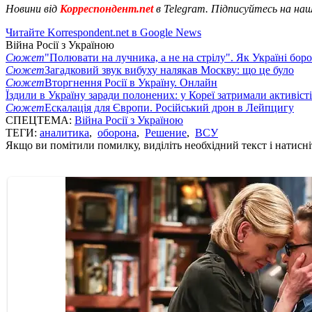
Новини від
Корреспондент.net
в Telegram. Підписуйтесь на на
Читайте Korrespondent.net в Google News
Війна Росії з Україною
Сюжет
"Полювати на лучника, а не на стрілу". Як Україні бор
Сюжет
Загадковий звук вибуху налякав Москву: що це було
Сюжет
Вторгнення Росії в Україну. Онлайн
Їздили в Україну заради полонених: у Кореї затримали активіст
Сюжет
Ескалація для Європи. Російський дрон в Лейпцигу
СПЕЦТЕМА:
Війна Росії з Україною
ТЕГИ:
аналитика
,
оборона
,
Решение
,
ВСУ
Якщо ви помітили помилку, виділіть необхідний текст і натисніт