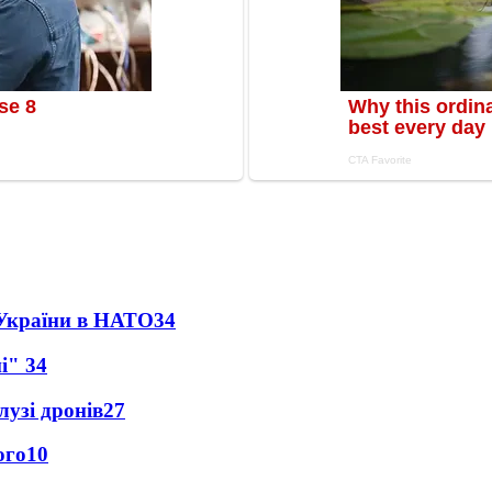
 України в НАТО
34
ні"
34
лузі дронів
27
ого
10