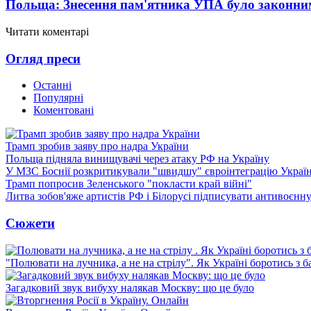
Польща: Знесення пам'ятника УПА було законни
Читати коментарі
Огляд преси
Останні
Популярні
Коментовані
Трамп зробив заяву про надра України
Польща підняла винищувачі через атаку РФ на Україну
У МЗС Боснії розкритикували "швидшу" євроінтеграцію Украї
Трамп попросив Зеленського "покласти край війні"
Литва зобов'яже артистів РФ і Білорусі підписувати антивоєнн
Сюжети
"Полювати на лучника, а не на стрілу". Як Україні боротись з 
Загадковий звук вибуху налякав Москву: що це було