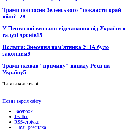
Трамп попросив Зеленського "покласти край
війні"
28
У Пентагоні визнали відставання від України в
галузі дронів
15
Польща: Знесення пам'ятника УПА було
законним
9
Трамп назвав "причину" нападу Росії на
Україну
5
Читати коментарі
Повна версія сайту
Facebook
Twitter
RSS-стрічки
E-mail розсилка