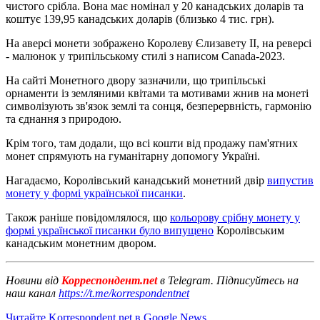
чистого срібла. Вона має номінал у 20 канадських доларів та
коштує 139,95 канадських доларів (близько 4 тис. грн).
На аверсі монети зображено Королеву Єлизавету II, на реверсі
- малюнок у трипільському стилі з написом Canada-2023.
На сайті Монетного двору зазначили, що трипільські
орнаменти із земляними квітами та мотивами жнив на монеті
символізують зв'язок землі та сонця, безперервність, гармонію
та єднання з природою.
Крім того, там додали, що всі кошти від продажу пам'ятних
монет спрямують на гуманітарну допомогу Україні.
Нагадаємо, Королівський канадський монетний двір
випустив
монету у формі української писанки
.
Також раніше повідомлялося, що
кольорову срібну монету у
формі української писанки було випущено
Королівським
канадським монетним двором.
Новини від
Корреспондент.net
в Telegram. Підписуйтесь на
наш канал
https://t.me/korrespondentnet
Читайте Korrespondent.net в Google News