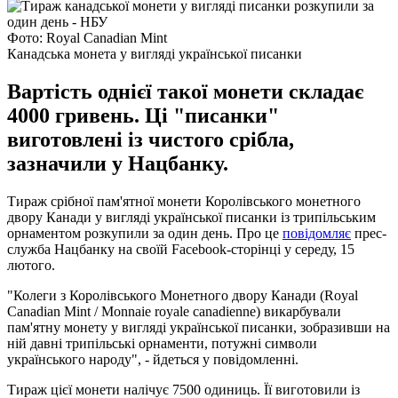
Фото: Royal Canadian Mint
Канадська монета у вигляді української писанки
Вартість однієї такої монети складає
4000 гривень. Ці "писанки"
виготовлені із чистого срібла,
зазначили у Нацбанку.
Тираж срібної пам'ятної монети Королівського монетного
двору Канади у вигляді української писанки із трипільським
орнаментом розкупили за один день. Про це
повідомляє
прес-
служба Нацбанку на своїй Facebook-сторінці у середу, 15
лютого.
"Колеги з Королівського Монетного двору Канади (Royal
Canadian Mint / Monnaie royale canadienne) викарбували
пам'ятну монету у вигляді української писанки, зобразивши на
ній давні трипільські орнаменти, потужні символи
українського народу", - йдеться у повідомленні.
Тираж цієї монети налічує 7500 одиниць. Її виготовили із