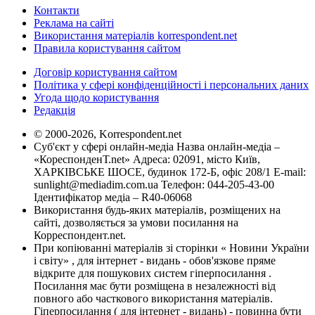
Контакти
Реклама на сайті
Використання матеріалів korrespondent.net
Правила користування сайтом
Договір користування сайтом
Політика у сфері конфіденційності і персональних даних
Угода щодо користування
Редакція
© 2000-2026, Korrespondent.net
Суб'єкт у сфері онлайн-медіа Назва онлайн-медіа –
«КореспонденТ.net» Адреса: 02091, місто Київ,
ХАРКІВСЬКЕ ШОСЕ, будинок 172-Б, офіс 208/1 E-mail:
sunlight@mediadim.com.ua
Телефон: 044-205-43-00
Ідентифікатор медіа – R40-06068
Використання будь-яких матеріалів, розміщених на
сайті, дозволяється за умови посилання на
Корреспондент.net.
При копіюванні матеріалів зі сторінки « Новини України
і світу» , для інтернет - видань - обов'язкове пряме
відкрите для пошукових систем гіперпосилання .
Посилання має бути розміщена в незалежності від
повного або часткового використання матеріалів.
Гіперпосилання ( для інтернет - видань) - повинна бути