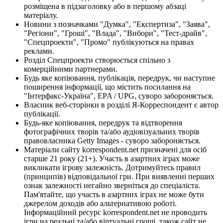
розміщена в підзаголовку або в першому абзаці
матеріалу.
Новини з позначками "Думка", "Експертиза", "Заява",
"Регіони", "Гроші", "Влада", "Вибори", "Тест-драйв",
"Спецпроекти", "Промо" публікуються на правах
реклами.
Розділ Спецпроекти створюється спільно з
комерційними партнерами.
Будь яке копіювання, публікація, передрук, чи наступне
поширення інформації, що містить посилання на
"Інтерфакс-Україна", EPA / UPG, суворо забороняється.
Власник веб-сторінки в розділі Я-Корреспондент є автор
публікації.
Будь-яке копіювання, передрук та відтворення
фотографічних творів та/або аудіовізуальних творів
правовласника Getty Images - суворо забороняється.
Матеріали сайту korrespondent.net призначені для осіб
старше 21 року (21+). Участь в азартних іграх може
викликати ігрову залежність. Дотримуйтесь правил
(принципів) відповідальної гри. При виявленні перших
ознак залежності негайно зверніться до спеціаліста.
Пам'ятайте, що участь в азартних іграх не може бути
джерелом доходів або альтернативою роботі.
Інформаційний ресурс korrespondent.net не проводить
ігри на реальні та/або віртуальні гроші, також сайт не