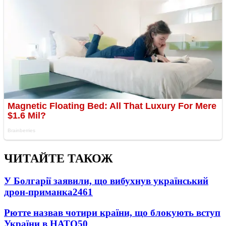
ЧИТАЙТЕ ТАКОЖ
У Болгарії заявили, що вибухнув український
дрон-приманка
2461
Рютте назвав чотири країни, що блокують вступ
України в НАТО
50