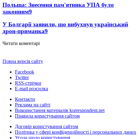
Польща: Знесення пам'ятника УПА було
законним
9
У Болгарії заявили, що вибухнув український
дрон-приманка
9
Читати коментарі
Повна версія сайту
Facebook
Twitter
RSS-стрічки
E-mail розсилка
Контакти
Реклама на сайті
Використання матеріалів korrespondent.net
Правила користування сайтом
Договір користування сайтом
Політика у сфері конфіденційності і персональних даних
Угода щодо користування