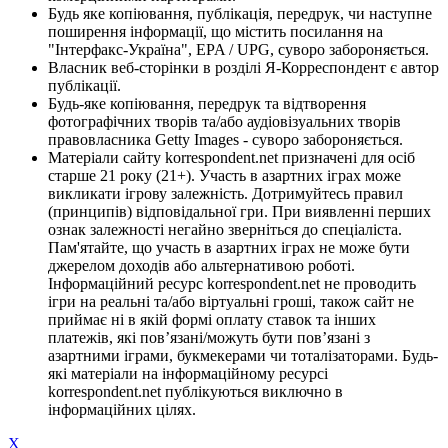
Будь яке копіювання, публікація, передрук, чи наступне
поширення інформації, що містить посилання на
"Інтерфакс-Україна", EPA / UPG, суворо забороняється.
Власник веб-сторінки в розділі Я-Корреспондент є автор
публікації.
Будь-яке копіювання, передрук та відтворення
фотографічних творів та/або аудіовізуальних творів
правовласника Getty Images - суворо забороняється.
Матеріали сайту korrespondent.net призначені для осіб
старше 21 року (21+). Участь в азартних іграх може
викликати ігрову залежність. Дотримуйтесь правил
(принципів) відповідальної гри. При виявленні перших
ознак залежності негайно зверніться до спеціаліста.
Пам'ятайте, що участь в азартних іграх не може бути
джерелом доходів або альтернативою роботі.
Інформаційний ресурс korrespondent.net не проводить
ігри на реальні та/або віртуальні гроші, також сайт не
приймає ні в якій формі оплату ставок та інших
платежів, які пов’язані/можуть бути пов’язані з
азартними іграми, букмекерами чи тоталізаторами. Будь-
які матеріали на інформаційному ресурсі
korrespondent.net публікуються виключно в
інформаційних цілях.
X