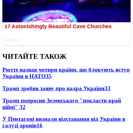
ЧИТАЙТЕ ТАКОЖ
Рютте назвав чотири країни, що блокують вступ
України в НАТО
35
Трамп зробив заяву про надра України
33
Трамп попросив Зеленського "покласти край
війні"
32
У Пентагоні визнали відставання від України в
галузі дронів
16