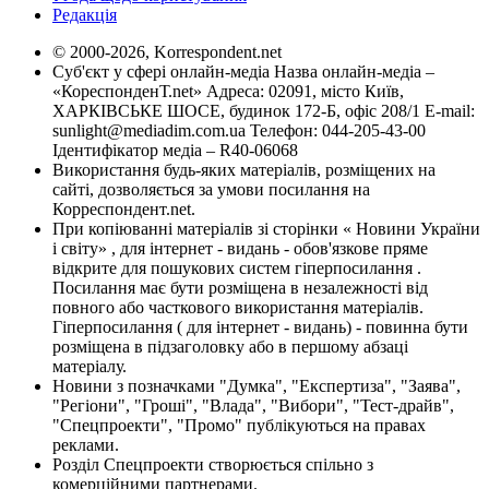
Редакція
© 2000-2026, Korrespondent.net
Суб'єкт у сфері онлайн-медіа Назва онлайн-медіа –
«КореспонденТ.net» Адреса: 02091, місто Київ,
ХАРКІВСЬКЕ ШОСЕ, будинок 172-Б, офіс 208/1 E-mail:
sunlight@mediadim.com.ua
Телефон: 044-205-43-00
Ідентифікатор медіа – R40-06068
Використання будь-яких матеріалів, розміщених на
сайті, дозволяється за умови посилання на
Корреспондент.net.
При копіюванні матеріалів зі сторінки « Новини України
і світу» , для інтернет - видань - обов'язкове пряме
відкрите для пошукових систем гіперпосилання .
Посилання має бути розміщена в незалежності від
повного або часткового використання матеріалів.
Гіперпосилання ( для інтернет - видань) - повинна бути
розміщена в підзаголовку або в першому абзаці
матеріалу.
Новини з позначками "Думка", "Експертиза", "Заява",
"Регіони", "Гроші", "Влада", "Вибори", "Тест-драйв",
"Спецпроекти", "Промо" публікуються на правах
реклами.
Розділ Спецпроекти створюється спільно з
комерційними партнерами.