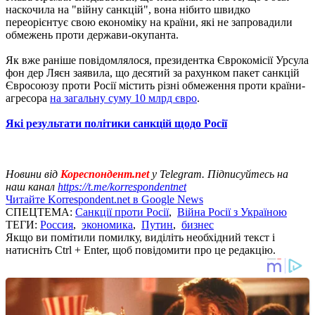
наскочила на "війну санкцій", вона нібито швидко
переорієнтує свою економіку на країни, які не запровадили
обмежень проти держави-окупанта.
Як вже раніше повідомлялося, президентка Єврокомісії Урсула
фон дер Ляєн заявила, що десятий за рахунком пакет санкцій
Євросоюзу проти Росії містить різні обмеження проти країни-
агресора
на загальну суму 10 млрд євро
.
Які результати політики санкцій щодо Росії
Новини від
Кореспондент.net
у Telegram. Підписуйтесь на
наш канал
https://t.me/korrespondentnet
Читайте Korrespondent.net в Google News
СПЕЦТЕМА:
Санкції проти Росії
,
Війна Росії з Україною
ТЕГИ:
Россия
,
экономика
,
Путин
,
бизнес
Якщо ви помітили помилку, виділіть необхідний текст і
натисніть Ctrl + Enter, щоб повідомити про це редакцію.