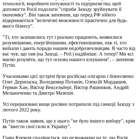
технології, виробничі потужності та підприємства, щоб
допомогти Росії подолати "спроби Заходу зруйнувати її
економіку". Він також запевнив, що перед РФ нібито
відкриваються "величезні можливості практично для будь-
якого бізнесу".
"Ті, хто залишились тут і реально працюють, виявилися
розумнішими, енергійнішими, ефективнішими, ніж ті, хто
виїхали і дають поради нашим недоброзичливцям. Я часто від
вас чув, що там (на Заході. –
Ред.
) надійніше. А тепер? Ми всі
маємо розуміти, що тут основа нашого існування", – запевняє
Путін.
Учасниками цієї зустрічі були російські олігархи і бізнесмени:
Олег Дерипаска, Володимир Потанін, Олексій Мордашов,
Герман Хан, Віктор Вексельберг, Віктор Рашников, Андрій
Мельниченко та Дмитро Мазепін.
Усі перераховані вище росіяни потрапили під санкції Заходу з
лютого 2022 року.
Путін також заявив, що у нього "не було іншого вибору", крім
як "ввести свої сили в Україну".
Глава Кремля сподівається, що незважаючи на те, що Росія