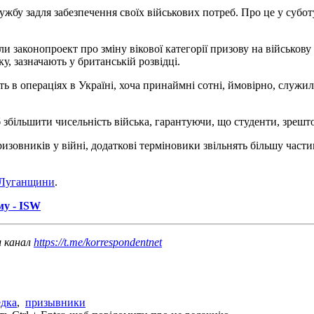
бу задля забезпечення своїх військових потреб. Про це у суботу
 законопроект про зміну вікової категорії призову на військову с
ку, зазначають у британській розвідці.
 в операціях в Україні, хоча принаймні сотні, ймовірно, служили
збільшити чисельність війська, гарантуючи, що студенти, зрешт
ризовників у війні, додаткові терміновики звільнять більшу част
х Луганщини
.
му - ISW
ш канал
https://t.me/korrespondentnet
едка
,
призывники