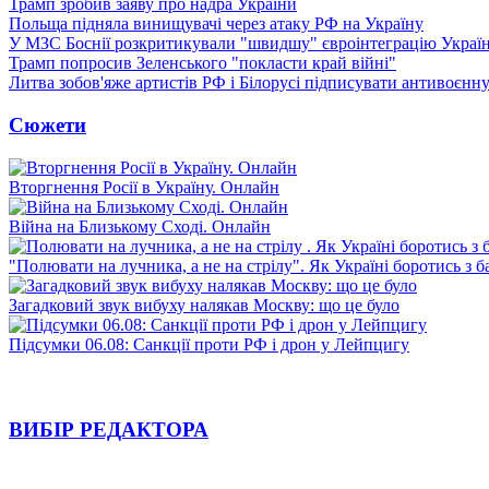
Трамп зробив заяву про надра України
Польща підняла винищувачі через атаку РФ на Україну
У МЗС Боснії розкритикували "швидшу" євроінтеграцію Украї
Трамп попросив Зеленського "покласти край війні"
Литва зобов'яже артистів РФ і Білорусі підписувати антивоєнн
Сюжети
Вторгнення Росії в Україну. Онлайн
Війна на Близькому Сході. Онлайн
"Полювати на лучника, а не на стрілу". Як Україні боротись з 
Загадковий звук вибуху налякав Москву: що це було
Підсумки 06.08: Санкції проти РФ і дрон у Лейпцигу
ВИБІР РЕДАКТОРА