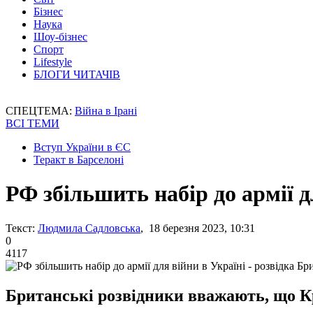
Бізнес
Наука
Шоу-бізнес
Спорт
Lifestyle
БЛОГИ ЧИТАЧІВ
СПЕЦТЕМА:
Війна в Ірані
ВСІ ТЕМИ
Вступ України в ЄС
Теракт в Барселоні
РФ збільшить набір до армії д
Текст:
Людмила Садловська
, 18 березня 2023, 10:31
0
4117
Британські розвідники вважають, що Кр