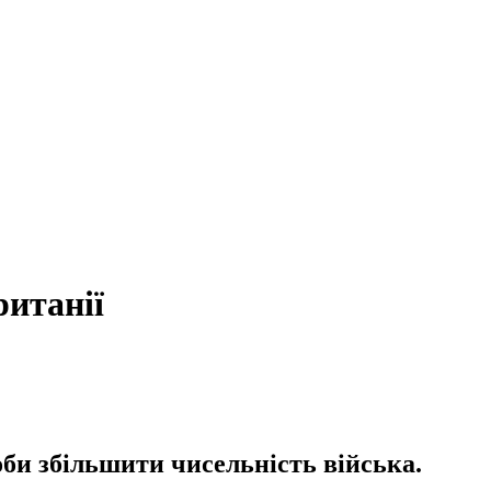
ританії
би збільшити чисельність війська.