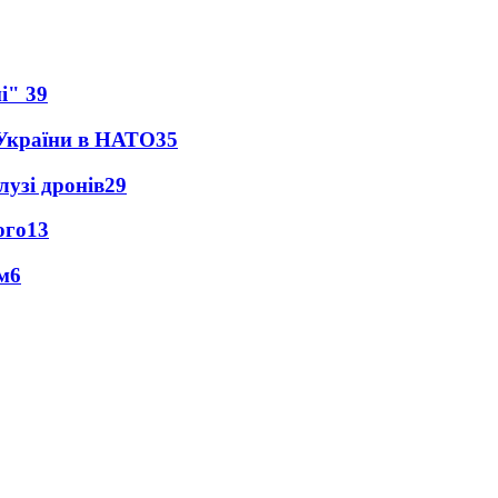
ні"
39
 України в НАТО
35
лузі дронів
29
ого
13
м
6