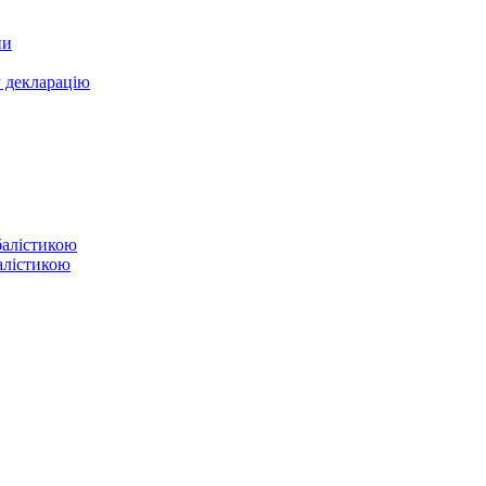
ни
у декларацію
балістикою