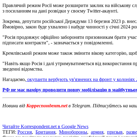
Правлячий режим Росії може розширити заклик на військову служ
з посиланням на дані розвідки у своєму Twitter-акаунті.
Зокрема, депутати російської Держдуми 13 березня 2023 р. внесли
Ймовірно, закон буде ухвалено і набуде чинності у січні 2024 ро
"Росія продовжує офіційно забороняти призовникам брати участь
підписати контракти", - зазначається у повідомленні.
Кремлівський режим може також змінити вікову категорію, щоб 
"Навіть якщо Росія і далі утримуватиметься від використання п
зведенні відомства.
Нагадаємо,
окупанти вербують ув'язнених на фронт у колонія
РФ не має наміру проводити повну мобілізацію в майбутньо
Новини від
Корреспондент.net
в Telegram. Підписуйтесь на на
Читайте Korrespondent.net в Google News
ТЕГИ:
Россия
,
Британия
,
Минобороны
,
армия
,
призыв
,
разв