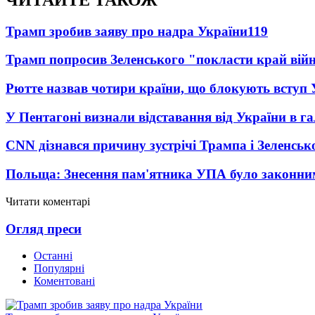
Трамп зробив заяву про надра України
119
Трамп попросив Зеленського "покласти край вій
Рютте назвав чотири країни, що блокують вступ
У Пентагоні визнали відставання від України в га
CNN дізнався причину зустрічі Трампа і Зеленськ
Польща: Знесення пам'ятника УПА було законни
Читати коментарі
Огляд преси
Останні
Популярні
Коментовані