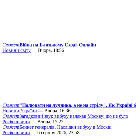
Сюжет
Війна на Близькому Сході. Онлайн
Новини світу
— Вчора, 18:56
Сюжет
"Полювати на лучника, а не на стрілу". Як Україні 
Новини України
— Вчора, 16:36
Сюжет
Загадковий звук вибуху налякав Москву: що це було
Росія новини
— Вчора, 15:27
Сюжет
Бенкет генералів. Наслідки вибуху в Москві
Росія новини
— 6 серпня 2026, 23:58