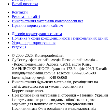
E-mail розсилка
Контакти
Реклама на сайті
Використання матеріалів korrespondent.net
Правила користування сайтом
Договір користування сайтом
Політика у сфері конфіденційності і персональних даних
Угода щодо користування
Редакція
© 2000-2026, Korrespondent.net
Суб'єкт у сфері онлайн-медіа Назва онлайн-медіа –
«КореспонденТ.net» Адреса: 02091, місто Київ,
ХАРКІВСЬКЕ ШОСЕ, будинок 172-Б, офіс 208/1 E-mail:
sunlight@mediadim.com.ua
Телефон: 044-205-43-00
Ідентифікатор медіа – R40-06068
Використання будь-яких матеріалів, розміщених на
сайті, дозволяється за умови посилання на
Корреспондент.net.
При копіюванні матеріалів зі сторінки « Новини України
і світу» , для інтернет - видань - обов'язкове пряме
відкрите для пошукових систем гіперпосилання .
Посилання має бути розміщена в незалежності від