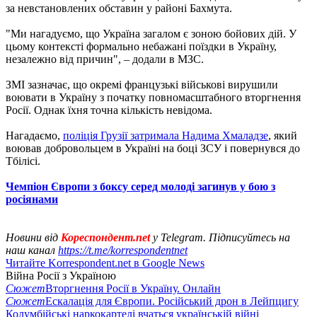
за невстановлених обставин у районі Бахмута.
"Ми нагадуємо, що Україна загалом є зоною бойових дій. У
цьому контексті формально небажані поїздки в Україну,
незалежно від причин", – додали в МЗС.
ЗМІ зазначає, що окремі французькі військові вирушили
воювати в Україну з початку повномасштабного вторгнення
Росії. Однак їхня точна кількість невідома.
Нагадаємо,
поліція Грузії затримала Надима Хмаладзе
, який
воював добровольцем в Україні на боці ЗСУ і повернувся до
Тбілісі.
Чемпіон Європи з боксу серед молоді загинув у бою з
росіянами
Новини від
Кореспондент.net
у Telegram. Підписуйтесь на
наш канал
https://t.me/korrespondentnet
Читайте Korrespondent.net в Google News
Війна Росії з Україною
Сюжет
Вторгнення Росії в Україну. Онлайн
Сюжет
Ескалація для Європи. Російський дрон в Лейпцигу
Колумбійські наркокартелі вчаться українській війні