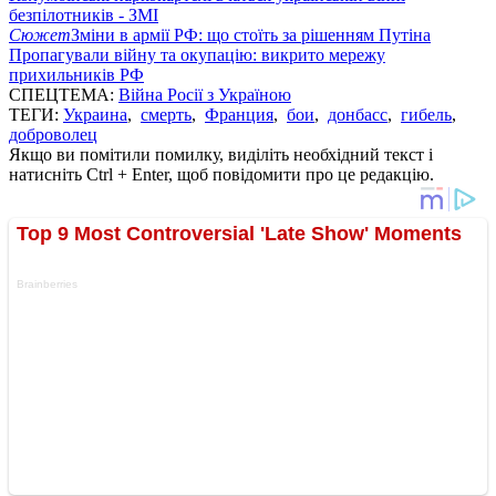
безпілотників - ЗМІ
Сюжет
Зміни в армії РФ: що стоїть за рішенням Путіна
Пропагували війну та окупацію: викрито мережу
прихильників РФ
СПЕЦТЕМА:
Війна Росії з Україною
ТЕГИ:
Украина
,
смерть
,
Франция
,
бои
,
донбасс
,
гибель
,
доброволец
Якщо ви помітили помилку, виділіть необхідний текст і
натисніть Ctrl + Enter, щоб повідомити про це редакцію.