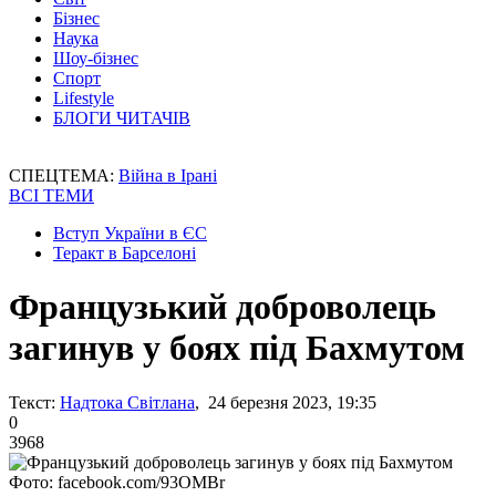
Бізнес
Наука
Шоу-бізнес
Спорт
Lifestyle
БЛОГИ ЧИТАЧІВ
СПЕЦТЕМА:
Війна в Ірані
ВСІ ТЕМИ
Вступ України в ЄС
Теракт в Барселоні
Французький доброволець
загинув у боях під Бахмутом
Текст:
Надтока Світлана
, 24 березня 2023, 19:35
0
3968
Фото: facebook.com/93OMBr