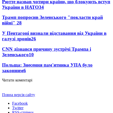
Рютте назвав чотири країни, що блокують вступ
України в НАТО
34
Трамп попросив Зеленського "покласти край
війні"
28
У Пентагоні визнали відставання від України в
галузі дронів
26
CNN дізнався причину зустрічі Трампа і
Зеленського
10
Польща: Знесення пам'ятника УПА було
законним
6
Читати коментарі
Повна версія сайту
Facebook
Twitter
RSS-стрічки