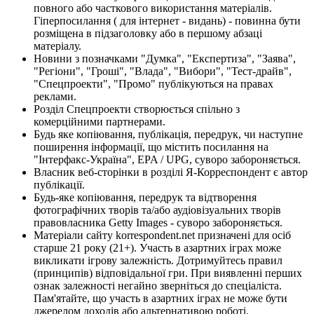
повного або часткового використання матеріалів.
Гіперпосилання ( для інтернет - видань) - повинна бути
розміщена в підзаголовку або в першому абзаці
матеріалу.
Новини з позначками "Думка", "Експертиза", "Заява",
"Регіони", "Гроші", "Влада", "Вибори", "Тест-драйв",
"Спецпроекти", "Промо" публікуються на правах
реклами.
Розділ Спецпроекти створюється спільно з
комерційними партнерами.
Будь яке копіювання, публікація, передрук, чи наступне
поширення інформації, що містить посилання на
"Інтерфакс-Україна", EPA / UPG, суворо забороняється.
Власник веб-сторінки в розділі Я-Корреспондент є автор
публікації.
Будь-яке копіювання, передрук та відтворення
фотографічних творів та/або аудіовізуальних творів
правовласника Getty Images - суворо забороняється.
Матеріали сайту korrespondent.net призначені для осіб
старше 21 року (21+). Участь в азартних іграх може
викликати ігрову залежність. Дотримуйтесь правил
(принципів) відповідальної гри. При виявленні перших
ознак залежності негайно зверніться до спеціаліста.
Пам'ятайте, що участь в азартних іграх не може бути
джерелом доходів або альтернативою роботі.