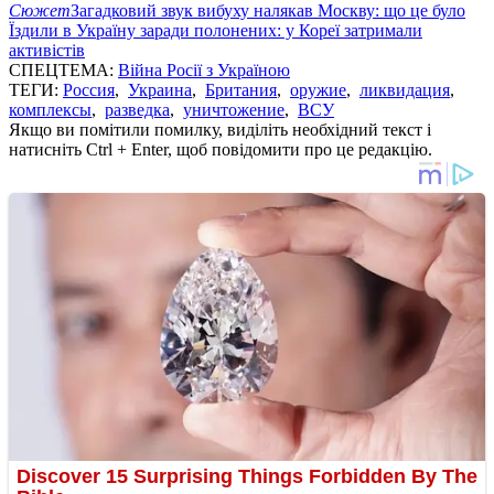
Сюжет
Загадковий звук вибуху налякав Москву: що це було
Їздили в Україну заради полонених: у Кореї затримали
активістів
СПЕЦТЕМА:
Війна Росії з Україною
ТЕГИ:
Россия
,
Украина
,
Британия
,
оружие
,
ликвидация
,
комплексы
,
разведка
,
уничтожение
,
ВСУ
Якщо ви помітили помилку, виділіть необхідний текст і
натисніть Ctrl + Enter, щоб повідомити про це редакцію.