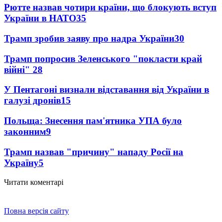
Рютте назвав чотири країни, що блокують вступ
України в НАТО
35
Трамп зробив заяву про надра України
30
Трамп попросив Зеленського "покласти край
війні"
28
У Пентагоні визнали відставання від України в
галузі дронів
15
Польща: Знесення пам'ятника УПА було
законним
9
Трамп назвав "причину" нападу Росії на
Україну
5
Читати коментарі
Повна версія сайту