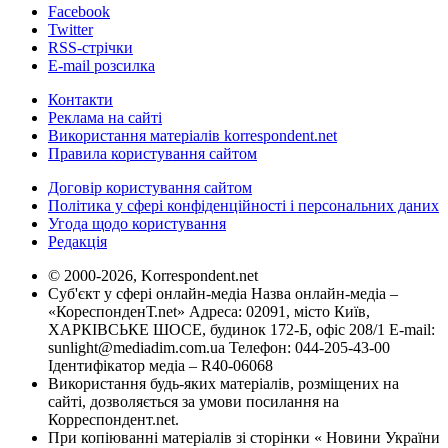
Facebook
Twitter
RSS-стрічки
E-mail розсилка
Контакти
Реклама на сайті
Використання матеріалів korrespondent.net
Правила користування сайтом
Договір користування сайтом
Політика у сфері конфіденційності і персональних даних
Угода щодо користування
Редакція
© 2000-2026, Korrespondent.net
Суб'єкт у сфері онлайн-медіа Назва онлайн-медіа –
«КореспонденТ.net» Адреса: 02091, місто Київ,
ХАРКІВСЬКЕ ШОСЕ, будинок 172-Б, офіс 208/1 E-mail:
sunlight@mediadim.com.ua
Телефон: 044-205-43-00
Ідентифікатор медіа – R40-06068
Використання будь-яких матеріалів, розміщених на
сайті, дозволяється за умови посилання на
Корреспондент.net.
При копіюванні матеріалів зі сторінки « Новини України