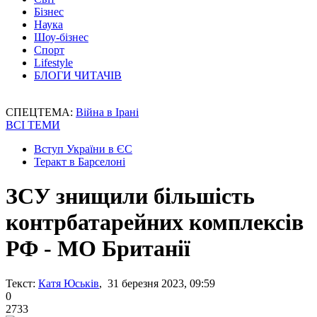
Бізнес
Наука
Шоу-бізнес
Спорт
Lifestyle
БЛОГИ ЧИТАЧІВ
СПЕЦТЕМА:
Війна в Ірані
ВСІ ТЕМИ
Вступ України в ЄС
Теракт в Барселоні
ЗСУ знищили більшість
контрбатарейних комплексів
РФ - МО Британії
Текст:
Катя Юськів
, 31 березня 2023, 09:59
0
2733