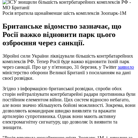
Росія втратила щонайменше шість комплексів Зоопарк-1М
Британське відомство зазначає, що
Росії важко відновити парк цього
озброєння через санкції.
Збройні сили України ліквідували більшість контрбатарейних
комплексів РФ. Тепер Росії буде важко відновити їхній парк
через санкції. Про це у п'ятницю, 31 березня, у Twitter
заявило
міністерство оборони Великої Британії з посиланням на дані
своєї розвідки.
Згідно з інформацією британської розвідки, спроби обох
сторін нейтралізувати контрбатарейні радари противника були
постійним елементом війни. Цих систем відносно небагато,
але вони значно збільшують бойові можливості. Зокрема, вони
дозволяють командирам швидко виявляти та вражати
артилерію супротивника. Однак вони мають активну
електромагнітну сигнатуру, що дозволяє їх виявити та
знищити.
"Росія втратила щонайменше шість Зоопарк-1М, і, швидше за