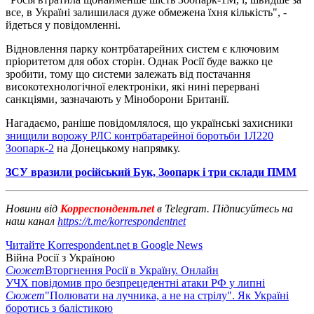
все, в Україні залишилася дуже обмежена їхня кількість", -
йдеться у повідомленні.
Відновлення парку контрбатарейних систем є ключовим
пріоритетом для обох сторін. Однак Росії буде важко це
зробити, тому що системи залежать від постачання
високотехнологічної електроніки, які нині перервані
санкціями, зазначають у Міноборони Британії.
Нагадаємо, раніше повідомлялося, що українські захисники
знищили ворожу РЛС контрбатарейної боротьби 1Л220
Зоопарк-2
на Донецькому напрямку.
ЗСУ вразили російський Бук, Зоопарк і три склади ПММ
Новини від
Корреспондент.net
в Telegram. Підписуйтесь на
наш канал
https://t.me/korrespondentnet
Читайте Korrespondent.net в Google News
Війна Росії з Україною
Сюжет
Вторгнення Росії в Україну. Онлайн
УЧХ повідомив про безпрецедентні атаки РФ у липні
Сюжет
"Полювати на лучника, а не на стрілу". Як Україні
боротись з балістикою