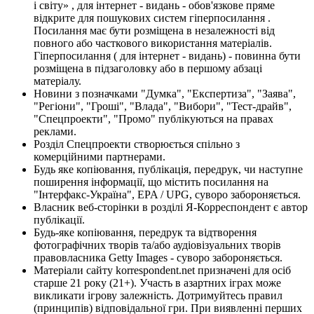
і світу» , для інтернет - видань - обов'язкове пряме
відкрите для пошукових систем гіперпосилання .
Посилання має бути розміщена в незалежності від
повного або часткового використання матеріалів.
Гіперпосилання ( для інтернет - видань) - повинна бути
розміщена в підзаголовку або в першому абзаці
матеріалу.
Новини з позначками "Думка", "Експертиза", "Заява",
"Регіони", "Гроші", "Влада", "Вибори", "Тест-драйв",
"Спецпроекти", "Промо" публікуються на правах
реклами.
Розділ Спецпроекти створюється спільно з
комерційними партнерами.
Будь яке копіювання, публікація, передрук, чи наступне
поширення інформації, що містить посилання на
"Інтерфакс-Україна", EPA / UPG, суворо забороняється.
Власник веб-сторінки в розділі Я-Корреспондент є автор
публікації.
Будь-яке копіювання, передрук та відтворення
фотографічних творів та/або аудіовізуальних творів
правовласника Getty Images - суворо забороняється.
Матеріали сайту korrespondent.net призначені для осіб
старше 21 року (21+). Участь в азартних іграх може
викликати ігрову залежність. Дотримуйтесь правил
(принципів) відповідальної гри. При виявленні перших