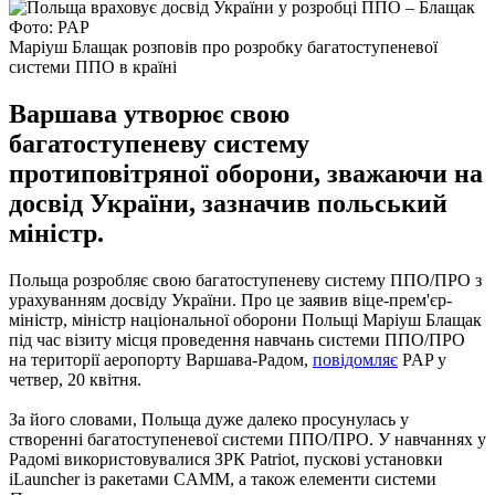
Фото: PAP
Маріуш Блащак розповів про розробку багатоступеневої
системи ППО в країні
Варшава утворює свою
багатоступеневу систему
протиповітряної оборони, зважаючи на
досвід України, зазначив польський
міністр.
Польща розробляє свою багатоступеневу систему ППО/ПРО з
урахуванням досвіду України. Про це заявив віце-прем'єр-
міністр, міністр національної оборони Польщі Маріуш Блащак
під час візиту місця проведення навчань системи ППО/ПРО
на території аеропорту Варшава-Радом,
повідомляє
PAP у
четвер, 20 квітня.
За його словами, Польща дуже далеко просунулась у
створенні багатоступеневої системи ППО/ПРО. У навчаннях у
Радомі використовувалися ЗРК Patriot, пускові установки
iLauncher із ракетами CAMM, а також елементи системи