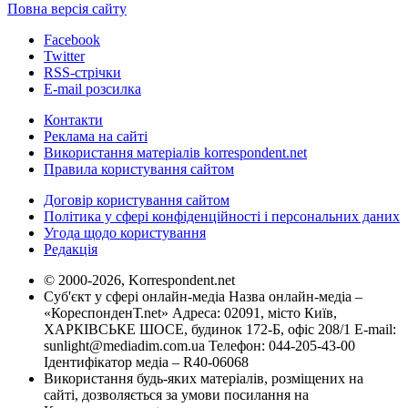
Повна версія сайту
Facebook
Twitter
RSS-стрічки
E-mail розсилка
Контакти
Реклама на сайті
Використання матеріалів korrespondent.net
Правила користування сайтом
Договір користування сайтом
Політика у сфері конфіденційності і персональних даних
Угода щодо користування
Редакція
© 2000-2026, Korrespondent.net
Суб'єкт у сфері онлайн-медіа Назва онлайн-медіа –
«КореспонденТ.net» Адреса: 02091, місто Київ,
ХАРКІВСЬКЕ ШОСЕ, будинок 172-Б, офіс 208/1 E-mail:
sunlight@mediadim.com.ua
Телефон: 044-205-43-00
Ідентифікатор медіа – R40-06068
Використання будь-яких матеріалів, розміщених на
сайті, дозволяється за умови посилання на