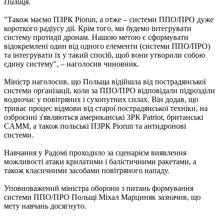
Пилиця.
"Також маємо ПЗРК Piorun, а отже – системи ППО/ПРО дуже
короткого радіусу дії. Крім того, ми будемо інтегрувати
систему протидії дронам. Нашою метою є сформувати
відокремлені один від одного елементи (системи ППО/ПРО)
та інтегрувати їх у такий спосіб, щоб вони утворили собою
єдину систему", – наголосив чиновник.
Міністр наголосив, що Польща відійшла від пострадянської
системи організації, коли за ППО/ПРО відповідали підрозділи
водночас у повітряних і сухопутних силах. Він додав, що
триває процес відмови від старої пострадянської техніки, на
озброєнні з'являються американські ЗРК Patriot, британські
CAMM, а також польські ПЗРК Piorun та антидронові
системи.
Навчання у Радомі проходило за сценарієм виявлення
можливості атаки крилатими і балістичними ракетами, а
також класичними засобами повітряного нападу.
Уповноважений міністра оборони з питань формування
системи ППО/ПРО Польщі Міхал Марциняк зазначив, що
мету навчань досягнуто.