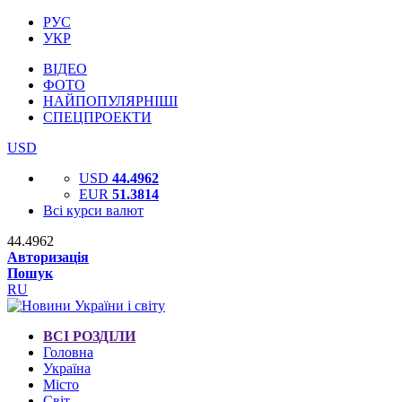
РУС
УКР
ВІДЕО
ФОТО
НАЙПОПУЛЯРНІШІ
СПЕЦПРОЕКТИ
USD
USD
44.4962
EUR
51.3814
Всі курси валют
44.4962
Авторизація
Пошук
RU
ВСІ РОЗДІЛИ
Головна
Україна
Місто
Світ