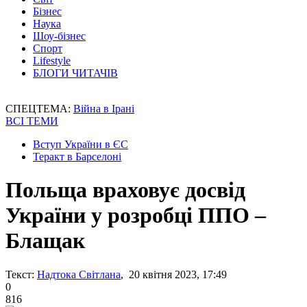
Бізнес
Наука
Шоу-бізнес
Спорт
Lifestyle
БЛОГИ ЧИТАЧІВ
СПЕЦТЕМА:
Війна в Ірані
ВСІ ТЕМИ
Вступ України в ЄС
Теракт в Барселоні
Польща враховує досвід
України у розробці ППО –
Блащак
Текст:
Надтока Світлана
, 20 квітня 2023, 17:49
0
816