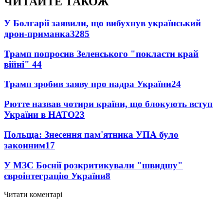
ЧИТАЙТЕ ТАКОЖ
У Болгарії заявили, що вибухнув український
дрон-приманка
3285
Трамп попросив Зеленського "покласти край
війні"
44
Трамп зробив заяву про надра України
24
Рютте назвав чотири країни, що блокують вступ
України в НАТО
23
Польща: Знесення пам'ятника УПА було
законним
17
У МЗС Боснії розкритикували "швидшу"
євроінтеграцію України
8
Читати коментарі