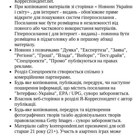
Корреспондент.net.
При копіюванні матеріалів зі сторінки « Новини України
і світу» , для інтернет - видань - обов'язкове пряме
відкрите для пошукових систем гіперпосилання .
Посилання має бути розміщена в незалежності від
повного або часткового використання матеріалів.
Гіперпосилання ( для інтернет - видань) - повинна бути
розміщена в підзаголовку або в першому абзаці
матеріалу.
Новини з позначками "Думка", "Експертиза", "Заява",
"Регіони", "Гроші", "Влада", "Вибори", "Тест-драйв",
"Спецпроекти", "Промо" публікуються на правах
реклами.
Розділ Спецпроекти створюється спільно з
комерційними партнерами.
Будь яке копіювання, публікація, передрук, чи наступне
поширення інформації, що містить посилання на
"Інтерфакс-Україна", EPA / UPG, суворо забороняється.
Власник веб-сторінки в розділі Я-Корреспондент є автор
публікації.
Будь-яке копіювання, передрук та відтворення
фотографічних творів та/або аудіовізуальних творів
правовласника Getty Images - суворо забороняється.
Матеріали сайту korrespondent.net призначені для осіб
старше 21 року (21+). Участь в азартних іграх може