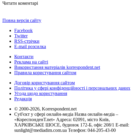
Читати коментарі
Повна версія сайту
Facebook
Twitter
RSS-стрічки
E-mail розсилка
Контакти
Реклама на сайті
Використання матеріалів korrespondent.net
Правила користування сайтом
Договір користування сайтом
Політика у сфері конфіденційності і персональних даних
Угода щодо користування
Редакція
© 2000-2026, Korrespondent.net
Суб'єкт у сфері онлайн-медіа Назва онлайн-медіа –
«КореспонденТ.net» Адреса: 02091, місто Київ,
ХАРКІВСЬКЕ ШОСЕ, будинок 172-Б, офіс 208/1 E-mail:
sunlight@mediadim.com.ua
Телефон: 044-205-43-00