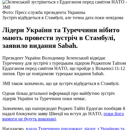
Фото: Пресс-служба президента Украины
Зустріч відбудеться в Стамбулі, але точна дата поки невідома
Лідери України та Туреччини нібито
мають провести зустріч в Стамбулі,
заявило видання Sabah.
Президент України Володимир Зеленський відвідає
Туреччину для зустрічі з турецьким лідером Реджепом Таїпом
Ердоганом перед самітом НАТО, що пройде у Вільнюсі 11-12
липня. Про це повідомляє турецьке видання Sabah.
ЗМІ також зазначило, що ця зустріч відбудеться в Стамбулі.
Однак більш детальної інформації про майбутню зустріч
лідерів України та Туреччини поки немає.
Зазначимо, що напередодні Реджеп Тайїп Ердоган пообіцяв й
надалі блокувати заяву Швеції на вступ до НАТО,
поки його
вимоги не будуть виконані
.
Нагадаємо,
влада Туреччини продовжує діалог з Україною та