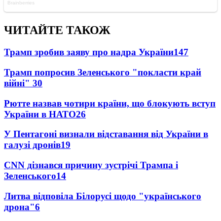
ЧИТАЙТЕ ТАКОЖ
Трамп зробив заяву про надра України
147
Трамп попросив Зеленського "покласти край
війні"
30
Рютте назвав чотири країни, що блокують вступ
України в НАТО
26
У Пентагоні визнали відставання від України в
галузі дронів
19
CNN дізнався причину зустрічі Трампа і
Зеленського
14
Литва відповіла Білорусі щодо "українського
дрона"
6