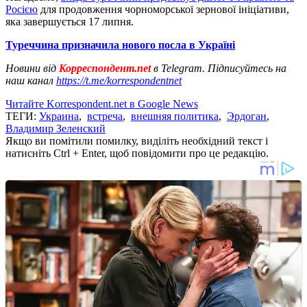
Росією
для продовження чорноморської зернової ініціативи,
яка завершується 17 липня.
Туреччина призначила нового посла в Україні
Новини від
Корреспондент.net
в Telegram. Підписуйтесь на
наш канал
https://t.me/korrespondentnet
Читайте Korrespondent.net в Google News
ТЕГИ:
Украина
,
встреча
,
внешняя политика
,
Эрдоган
,
Владимир Зеленский
Якщо ви помітили помилку, виділіть необхідний текст і
натисніть Ctrl + Enter, щоб повідомити про це редакцію.