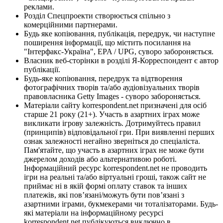
реклами.
Розділ Спецпроекти створюється спільно з
комерційними партнерами.
Будь яке копіювання, публікація, передрук, чи наступне
поширення інформації, що містить посилання на
"Інтерфакс-Україна", EPA / UPG, суворо забороняється.
Власник веб-сторінки в розділі Я-Корреспондент є автор
публікації.
Будь-яке копіювання, передрук та відтворення
фотографічних творів та/або аудіовізуальних творів
правовласника Getty Images - суворо забороняється.
Матеріали сайту korrespondent.net призначені для осіб
старше 21 року (21+). Участь в азартних іграх може
викликати ігрову залежність. Дотримуйтесь правил
(принципів) відповідальної гри. При виявленні перших
ознак залежності негайно зверніться до спеціаліста.
Пам'ятайте, що участь в азартних іграх не може бути
джерелом доходів або альтернативою роботі.
Інформаційний ресурс korrespondent.net не проводить
ігри на реальні та/або віртуальні гроші, також сайт не
приймає ні в якій формі оплату ставок та інших
платежів, які пов’язані/можуть бути пов’язані з
азартними іграми, букмекерами чи тоталізаторами. Будь-
які матеріали на інформаційному ресурсі
korrespondent.net публікуються виключно в