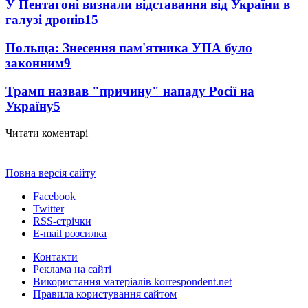
У Пентагоні визнали відставання від України в
галузі дронів
15
Польща: Знесення пам'ятника УПА було
законним
9
Трамп назвав "причину" нападу Росії на
Україну
5
Читати коментарі
Повна версія сайту
Facebook
Twitter
RSS-стрічки
E-mail розсилка
Контакти
Реклама на сайті
Використання матеріалів korrespondent.net
Правила користування сайтом