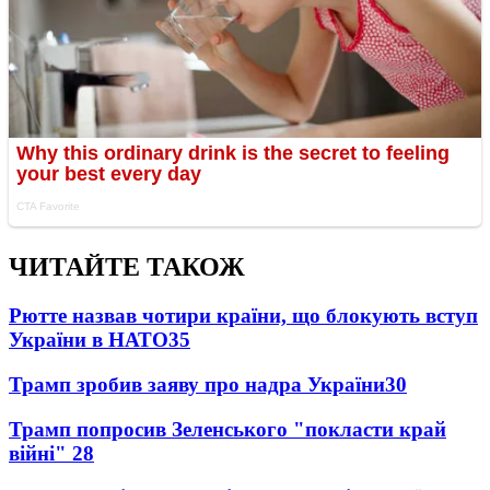
ЧИТАЙТЕ ТАКОЖ
Рютте назвав чотири країни, що блокують вступ
України в НАТО
35
Трамп зробив заяву про надра України
30
Трамп попросив Зеленського "покласти край
війні"
28