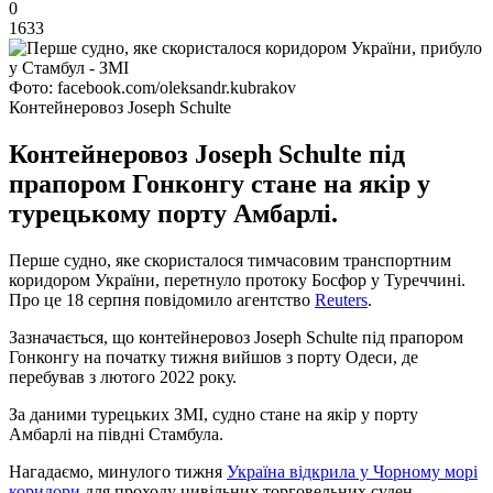
0
1633
Фото: facebook.com/oleksandr.kubrakov
Контейнеровоз Joseph Schulte
Контейнеровоз Joseph Schulte під
прапором Гонконгу стане на якір у
турецькому порту Амбарлі.
Перше судно, яке скористалося тимчасовим транспортним
коридором України, перетнуло протоку Босфор у Туреччині.
Про це 18 серпня повідомило агентство
Reuters
.
Зазначається, що контейнеровоз Joseph Schulte під прапором
Гонконгу на початку тижня вийшов з порту Одеси, де
перебував з лютого 2022 року.
За даними турецьких ЗМІ, судно стане на якір у порту
Амбарлі на півдні Стамбула.
Нагадаємо, минулого тижня
Україна відкрила у Чорному морі
коридори
для проходу цивільних торговельних суден,