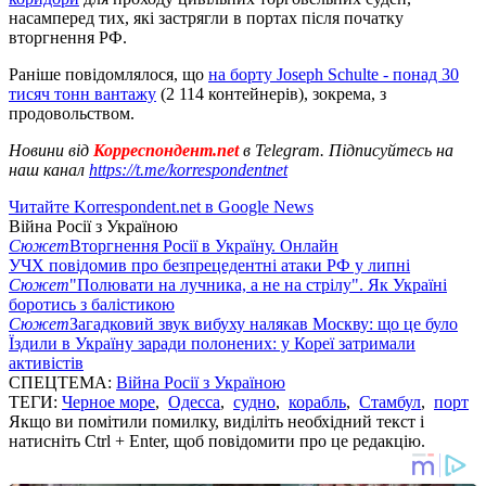
насамперед тих, які застрягли в портах після початку
вторгнення РФ.
Раніше повідомлялося, що
на борту Joseph Schulte - понад 30
тисяч тонн вантажу
(2 114 контейнерів), зокрема, з
продовольством.
Новини від
Корреспондент.net
в Telegram. Підписуйтесь на
наш канал
https://t.me/korrespondentnet
Читайте Korrespondent.net в Google News
Війна Росії з Україною
Сюжет
Вторгнення Росії в Україну. Онлайн
УЧХ повідомив про безпрецедентні атаки РФ у липні
Сюжет
"Полювати на лучника, а не на стрілу". Як Україні
боротись з балістикою
Сюжет
Загадковий звук вибуху налякав Москву: що це було
Їздили в Україну заради полонених: у Кореї затримали
активістів
СПЕЦТЕМА:
Війна Росії з Україною
ТЕГИ:
Черное море
,
Одесса
,
судно
,
корабль
,
Стамбул
,
порт
Якщо ви помітили помилку, виділіть необхідний текст і
натисніть Ctrl + Enter, щоб повідомити про це редакцію.