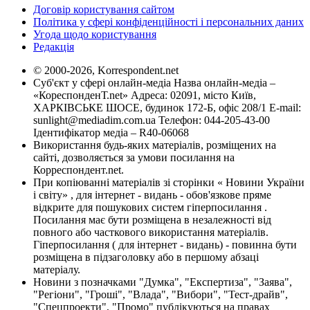
Договір користування сайтом
Політика у сфері конфіденційності і персональних даних
Угода щодо користування
Редакція
© 2000-2026, Korrespondent.net
Суб'єкт у сфері онлайн-медіа Назва онлайн-медіа –
«КореспонденТ.net» Адреса: 02091, місто Київ,
ХАРКІВСЬКЕ ШОСЕ, будинок 172-Б, офіс 208/1 E-mail:
sunlight@mediadim.com.ua
Телефон: 044-205-43-00
Ідентифікатор медіа – R40-06068
Використання будь-яких матеріалів, розміщених на
сайті, дозволяється за умови посилання на
Корреспондент.net.
При копіюванні матеріалів зі сторінки « Новини України
і світу» , для інтернет - видань - обов'язкове пряме
відкрите для пошукових систем гіперпосилання .
Посилання має бути розміщена в незалежності від
повного або часткового використання матеріалів.
Гіперпосилання ( для інтернет - видань) - повинна бути
розміщена в підзаголовку або в першому абзаці
матеріалу.
Новини з позначками "Думка", "Експертиза", "Заява",
"Регіони", "Гроші", "Влада", "Вибори", "Тест-драйв",
"Спецпроекти", "Промо" публікуються на правах