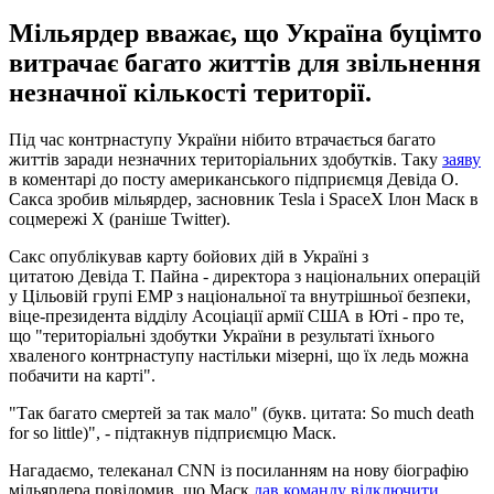
Мільярдер вважає, що Україна буцімто
витрачає багато життів для звільнення
незначної кількості території.
Під час контрнаступу України нібито втрачається багато
життів заради незначних територіальних здобутків. Таку
заяву
в коментарі до посту американського підприємця Девіда О.
Сакса зробив мільярдер, засновник Tesla і SpaceX Ілон Маск в
соцмережі Х (раніше Twitter).
Сакс опублікував карту бойових дій в Україні з
цитатою Девіда Т. Пайна - директора з національних операцій
у Цільовій групі EMP з національної та внутрішньої безпеки,
віце-президента відділу Асоціації армії США в Юті - про те,
що "територіальні здобутки України в результаті їхнього
хваленого контрнаступу настільки мізерні, що їх ледь можна
побачити на карті".
"Так багато смертей за так мало" (букв. цитата: So much death
for so little)", - підтакнув підприємцю Маск.
Нагадаємо, телеканал CNN із посиланням на нову біографію
мільярдера повідомив, що Маск
дав команду відключити