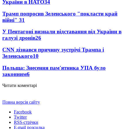
України в НАТО
34
Трамп попросив Зеленського "покласти край
війні"
31
У Пентагоні визнали відставання від України в
галузі дронів
26
CNN дізнався причину зустрічі Трампа і
Зеленського
10
Польща: Знесення пам'ятника УПА було
законним
6
Читати коментарі
Повна версія сайту
Facebook
Twitter
RSS-стрічки
E-mail розсилка