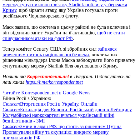
мережу супутникового зв'язку Starlink поблизу узбережжя
Криму
, щоб зірвати атаку, яку Україна готувала проти
російського Чорноморського флоту.
Маск заявив, що система в цьому районі не була включена і
він відхилив запит України на її активацію,
щоб не стати
співучасником атаки на флот РФ
.
Тепер комітет Сенату США зі збройних сил
зайнявся
вивченням питань національної безпеки
, викликаних
рішенням мільярдера Ілона Маска заблокувати його приватну
супутникову мережу Starlink біля окупованого Криму.
Новини від
Корреспондент.net
в Telegram. Підписуйтесь на
наш канал
https://t.me/korrespondentnet
Читайте Korrespondent.net в Google News
Війна Росії з Україною
Сюжет
Вторгнення Росії в Україну. Онлайн
Сюжет
Ескалація для Європи. Російський дрон в Лейпцигу
Колумбійські наркокартелі вчаться українській війні
безпілотників - ЗМІ
Сюжет
Зміни в армії РФ: що стоїть за рішенням Путіна
Пропагували війну та окупацію: викрито мережу
прихильників РФ