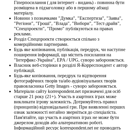
Гіперпосилання ( для інтернет - видань) - повинна бути
розміщена в підзаголовку або в першому абзаці
матеріалу.
Новини з позначками "Думка", "Експертиза", "Заява",
"Регіони", "Гроші", "Влада", "Вибори", "Тест-драйв",
"Спецпроекти", "Промо" публікуються на правах
реклами.
Розділ Спецпроекти створюється спільно з
комерційними партнерами.
Будь яке копіювання, публікація, передрук, чи наступне
поширення інформації, що містить посилання на
"Інтерфакс-Україна", EPA / UPG, суворо забороняється.
Власник веб-сторінки в розділі Я-Корреспондент є автор
публікації.
Будь-яке копіювання, передрук та відтворення
фотографічних творів та/або аудіовізуальних творів
правовласника Getty Images - суворо забороняється.
Матеріали сайту korrespondent.net призначені для осіб
старше 21 року (21+). Участь в азартних іграх може
викликати ігрову залежність. Дотримуйтесь правил
(принципів) відповідальної гри. При виявленні перших
ознак залежності негайно зверніться до спеціаліста.
Пам'ятайте, що участь в азартних іграх не може бути
джерелом доходів або альтернативою роботі.
Інформаційний ресурс korrespondent.net не проводить