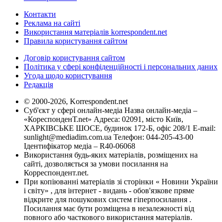
Контакти
Реклама на сайті
Використання матеріалів korrespondent.net
Правила користування сайтом
Договір користування сайтом
Політика у сфері конфіденційності і персональних даних
Угода щодо користування
Редакція
© 2000-2026, Korrespondent.net
Суб'єкт у сфері онлайн-медіа Назва онлайн-медіа –
«КореспонденТ.net» Адреса: 02091, місто Київ,
ХАРКІВСЬКЕ ШОСЕ, будинок 172-Б, офіс 208/1 E-mail:
sunlight@mediadim.com.ua
Телефон: 044-205-43-00
Ідентифікатор медіа – R40-06068
Використання будь-яких матеріалів, розміщених на
сайті, дозволяється за умови посилання на
Корреспондент.net.
При копіюванні матеріалів зі сторінки « Новини України
і світу» , для інтернет - видань - обов'язкове пряме
відкрите для пошукових систем гіперпосилання .
Посилання має бути розміщена в незалежності від
повного або часткового використання матеріалів.