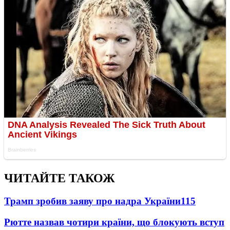
ЧИТАЙТЕ ТАКОЖ
Трамп зробив заяву про надра України
115
Рютте назвав чотири країни, що блокують вступ