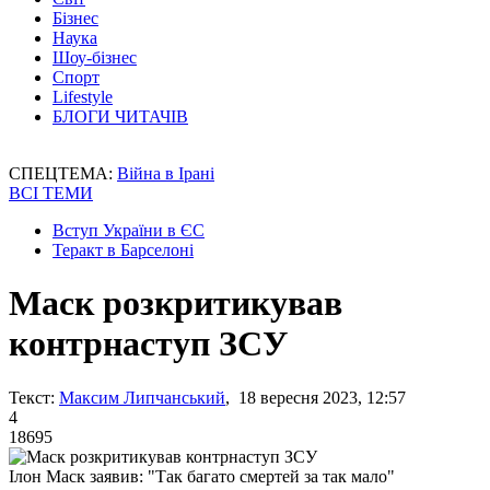
Бізнес
Наука
Шоу-бізнес
Спорт
Lifestyle
БЛОГИ ЧИТАЧІВ
СПЕЦТЕМА:
Війна в Ірані
ВСІ ТЕМИ
Вступ України в ЄС
Теракт в Барселоні
Маск розкритикував
контрнаступ ЗСУ
Текст:
Максим Липчанський
, 18 вересня 2023, 12:57
4
18695
Ілон Маск заявив: "Так багато смертей за так мало"