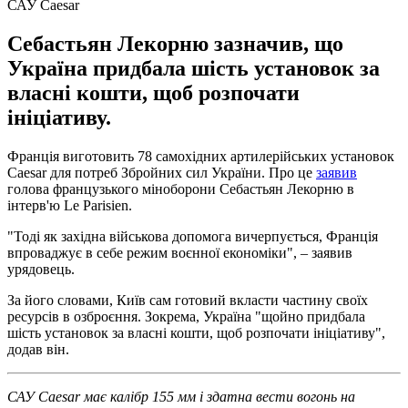
САУ Caesar
Себастьян Лекорню зазначив, що
Україна придбала шість установок за
власні кошти, щоб розпочати
ініціативу.
Франція виготовить 78 самохідних артилерійських установок
Caesar для потреб Збройних сил України. Про це
заявив
голова французького міноборони Себастьян Лекорню в
інтерв'ю Le Parisien.
"Тоді як західна військова допомога вичерпується, Франція
впроваджує в себе режим воєнної економіки", – заявив
урядовець.
За його словами, Київ сам готовий вкласти частину своїх
ресурсів в озброєння. Зокрема, Україна "щойно придбала
шість установок за власні кошти, щоб розпочати ініціативу",
додав він.
САУ Caesar має калібр 155 мм і здатна вести вогонь на