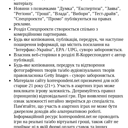
матеріалу.
Новини з позначками "Думка", "Експертиза", "Заява",
"Регіони", "Гроші", "Влада", "Вибори", "Тест-драйв",
"Спецпроекти", "Промо" публікуються на правах
реклами.
Розділ Спецпроекти створюється спільно з
комерційними партнерами.
Будь яке копіювання, публікація, передрук, чи наступне
поширення інформації, що містить посилання на
"Інтерфакс-Україна", EPA / UPG, суворо забороняється.
Власник веб-сторінки в розділі Я-Корреспондент є автор
публікації.
Будь-яке копіювання, передрук та відтворення
фотографічних творів та/або аудіовізуальних творів
правовласника Getty Images - суворо забороняється.
Матеріали сайту korrespondent.net призначені для осіб
старше 21 року (21+). Участь в азартних іграх може
викликати ігрову залежність. Дотримуйтесь правил
(принципів) відповідальної гри. При виявленні перших
ознак залежності негайно зверніться до спеціаліста.
Пам'ятайте, що участь в азартних іграх не може бути
джерелом доходів або альтернативою роботі.
Інформаційний ресурс korrespondent.net не проводить
ігри на реальні та/або віртуальні гроші, також сайт не
приймає ні в якій формі оплату ставок та інших