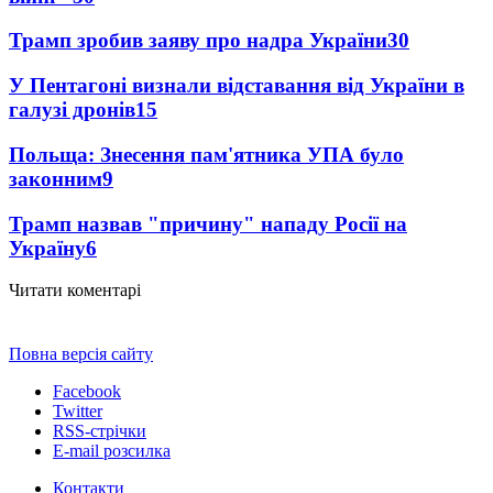
Трамп зробив заяву про надра України
30
У Пентагоні визнали відставання від України в
галузі дронів
15
Польща: Знесення пам'ятника УПА було
законним
9
Трамп назвав "причину" нападу Росії на
Україну
6
Читати коментарі
Повна версія сайту
Facebook
Twitter
RSS-стрічки
E-mail розсилка
Контакти