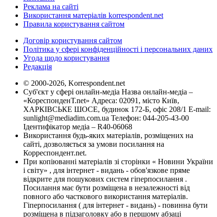
Реклама на сайті
Використання матеріалів korrespondent.net
Правила користування сайтом
Договір користування сайтом
Політика у сфері конфіденційності і персональних даних
Угода щодо користування
Редакція
© 2000-2026, Korrespondent.net
Суб'єкт у сфері онлайн-медіа Назва онлайн-медіа –
«КореспонденТ.net» Адреса: 02091, місто Київ,
ХАРКІВСЬКЕ ШОСЕ, будинок 172-Б, офіс 208/1 E-mail:
sunlight@mediadim.com.ua
Телефон: 044-205-43-00
Ідентифікатор медіа – R40-06068
Використання будь-яких матеріалів, розміщених на
сайті, дозволяється за умови посилання на
Корреспондент.net.
При копіюванні матеріалів зі сторінки « Новини України
і світу» , для інтернет - видань - обов'язкове пряме
відкрите для пошукових систем гіперпосилання .
Посилання має бути розміщена в незалежності від
повного або часткового використання матеріалів.
Гіперпосилання ( для інтернет - видань) - повинна бути
розміщена в підзаголовку або в першому абзаці