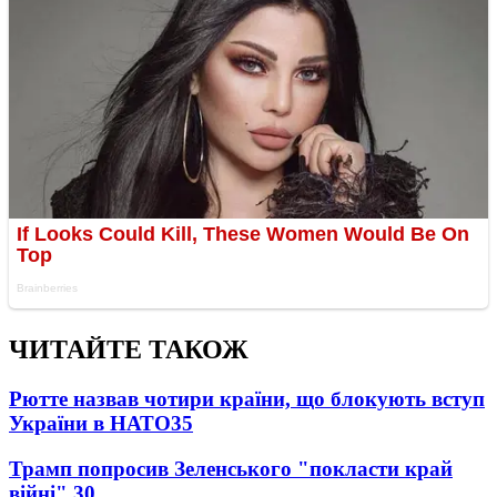
ЧИТАЙТЕ ТАКОЖ
Рютте назвав чотири країни, що блокують вступ
України в НАТО
35
Трамп попросив Зеленського "покласти край
війні"
30