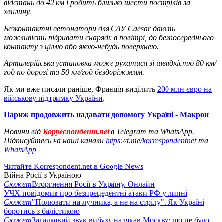
відстань до 42 км і робить близько шести пострілів за
хвилину.
Безконтактні детонатори для САУ Caesar дають
можливість підривати снаряди в повітрі, до безпосереднього
контакту з ціллю або якою-небудь поверхнею.
Артилерійська установка може рухатися зі швидкістю 80 км/
год по дорозі та 50 км/год бездоріжжям.
Як ми вже писали раніше, Франція виділить
200 млн євро на
військову підтримку України
.
Париж продовжить надавати допомогу Україні - Макрон
Новини від
Корреспондент.net
в Telegram та WhatsApp.
Підписуйтесь на наші канали
https://t.me/korrespondentnet
та
WhatsApp
Читайте Korrespondent.net в Google News
Війна Росії з Україною
Сюжет
Вторгнення Росії в Україну. Онлайн
УЧХ повідомив про безпрецедентні атаки РФ у липні
Сюжет
"Полювати на лучника, а не на стрілу". Як Україні
боротись з балістикою
Сюжет
Загадковий звук вибуху налякав Москву: що це було