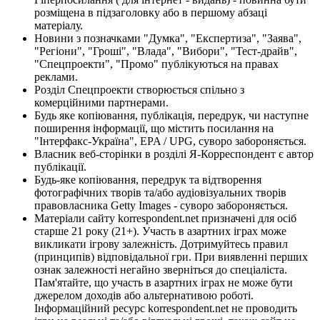
розміщена в підзаголовку або в першому абзаці
матеріалу.
Новини з позначками "Думка", "Експертиза", "Заява",
"Регіони", "Гроші", "Влада", "Вибори", "Тест-драйв",
"Спецпроекти", "Промо" публікуються на правах
реклами.
Розділ Спецпроекти створюється спільно з
комерційними партнерами.
Будь яке копіювання, публікація, передрук, чи наступне
поширення інформації, що містить посилання на
"Інтерфакс-Україна", EPA / UPG, суворо забороняється.
Власник веб-сторінки в розділі Я-Корреспондент є автор
публікації.
Будь-яке копіювання, передрук та відтворення
фотографічних творів та/або аудіовізуальних творів
правовласника Getty Images - суворо забороняється.
Матеріали сайту korrespondent.net призначені для осіб
старше 21 року (21+). Участь в азартних іграх може
викликати ігрову залежність. Дотримуйтесь правил
(принципів) відповідальної гри. При виявленні перших
ознак залежності негайно зверніться до спеціаліста.
Пам'ятайте, що участь в азартних іграх не може бути
джерелом доходів або альтернативою роботі.
Інформаційний ресурс korrespondent.net не проводить