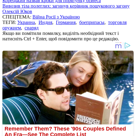
Корецький назвав кроки для порятунку бізнеса
Вивозив тіла полеглих: загинув керівник пошукового загону
Олексій Юков
СПЕЦТЕМА:
Війна Росії з Україною
ТЕГИ:
Украина
,
Индия
,
Германия
,
боеприпасы
,
торговля
оружием
,
снаряд
Якщо ви помітили помилку, виділіть необхідний текст і
натисніть Ctrl + Enter, щоб повідомити про це редакцію.