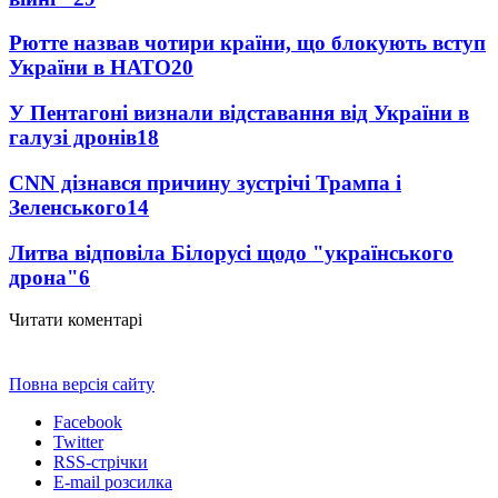
Рютте назвав чотири країни, що блокують вступ
України в НАТО
20
У Пентагоні визнали відставання від України в
галузі дронів
18
CNN дізнався причину зустрічі Трампа і
Зеленського
14
Литва відповіла Білорусі щодо "українського
дрона"
6
Читати коментарі
Повна версія сайту
Facebook
Twitter
RSS-стрічки
E-mail розсилка