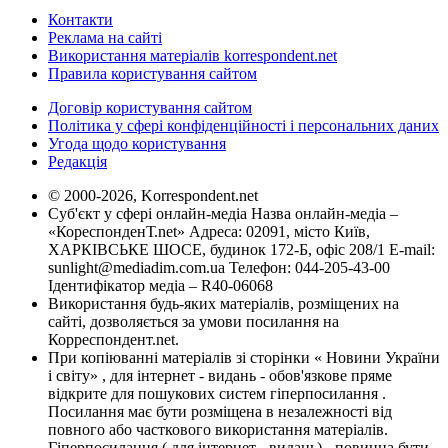
Контакти
Реклама на сайті
Використання матеріалів korrespondent.net
Правила користування сайтом
Договір користування сайтом
Політика у сфері конфіденційності і персональних даних
Угода щодо користування
Редакція
© 2000-2026, Korrespondent.net
Суб'єкт у сфері онлайн-медіа Назва онлайн-медіа –
«КореспонденТ.net» Адреса: 02091, місто Київ,
ХАРКІВСЬКЕ ШОСЕ, будинок 172-Б, офіс 208/1 E-mail:
sunlight@mediadim.com.ua
Телефон: 044-205-43-00
Ідентифікатор медіа – R40-06068
Використання будь-яких матеріалів, розміщених на
сайті, дозволяється за умови посилання на
Корреспондент.net.
При копіюванні матеріалів зі сторінки « Новини України
і світу» , для інтернет - видань - обов'язкове пряме
відкрите для пошукових систем гіперпосилання .
Посилання має бути розміщена в незалежності від
повного або часткового використання матеріалів.
Гіперпосилання ( для інтернет - видань) - повинна бути