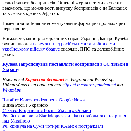
великі запаси боєприпасів. Опитані журналістами експерти
вважають, що можливості випуску боєприпасів є на Балканах
та в деяких країнах Африки.
Німеччина та Індія не коментували інформацію про ймовірні
переговори.
Нагадаємо, міністр закордонних справ України Дмитро Кулеба
заявив, що для
перемоги над російськими загарбниками
українському війську бракує
снарядів, ППО та далекобійних
ракет.
Кулеба запропонував поставляти боєприпаси з ЄС тільки в
Україну
Новини від
Корреспондент.net
в Telegram та WhatsApp.
Підписуйтесь на наші канали
https://t.me/korrespondentnet
та
WhatsApp
Читайте Korrespondent.net в Google News
Війна Росії з Україною
Сюжет
Вторгнення Росії в Україну. Онлайн
Російські аналоги Starlink досягли вікна стабільного покриття
над Україною
РФ скинула на Суми чотири КАБи: є постраждалі