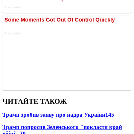
ЧИТАЙТЕ ТАКОЖ
Трамп зробив заяву про надра України
145
Трамп попросив Зеленського "покласти край
війні"
29