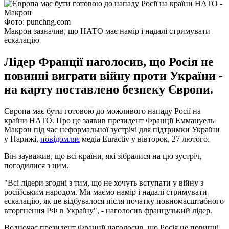
Фото: punchng.com
Макрон зазначив, що НАТО має намір і надалі стримувати
ескалацію
Лідер Франції наголосив, що Росія не
повинні виграти війну проти України -
на карту поставлено безпеку Європи.
Європа має бути готовою до можливого нападу Росії на
країни НАТО. Про це заявив президент Франції Еммануель
Макрон під час неформальної зустрічі для підтримки України
у Парижі,
повідомляє
медіа Euractiv у вівторок, 27 лютого.
Він зауважив, що всі країни, які зібралися на цю зустріч,
погодилися з цим.
"Всі лідери згодні з тим, що не хочуть вступати у війну з
російським народом. Ми маємо намір і надалі стримувати
ескалацію, як це відбувалося після початку повномасштабного
вторгнення РФ в Україну", - наголосив французький лідер.
Водночас президент Франції наголосив, що Росія не повинні