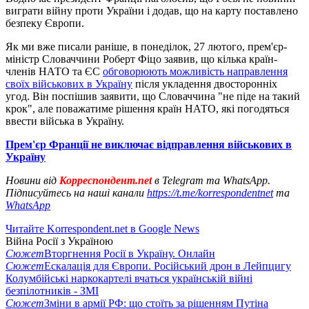
виграти війну проти України і додав, що на карту поставлено
безпеку Європи.
Як ми вже писали раніше, в понеділок, 27 лютого, прем'єр-
міністр Словаччини Роберт Фіцо заявив, що кілька країн-
членів НАТО та ЄС
обговорюють можливість направлення
своїх військових в Україну
після укладення двосторонніх
угод. Він поспішив заявити, що Словаччина "не піде на такий
крок", але поважатиме рішення країн НАТО, які погодяться
ввести війська в Україну.
Прем'єр Франції не виключає відправлення військових в
Україну
Новини від
Корреспондент.net
в Telegram та WhatsApp.
Підписуйтесь на наші канали
https://t.me/korrespondentnet
та
WhatsApp
Читайте Korrespondent.net в Google News
Війна Росії з Україною
Сюжет
Вторгнення Росії в Україну. Онлайн
Сюжет
Ескалація для Європи. Російський дрон в Лейпцигу
Колумбійські наркокартелі вчаться українській війні
безпілотників - ЗМІ
Сюжет
Зміни в армії РФ: що стоїть за рішенням Путіна