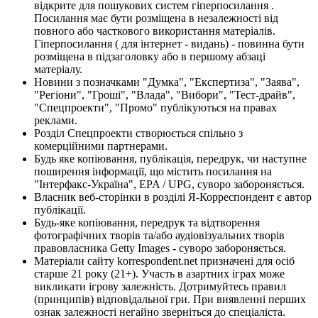
відкрите для пошукових систем гіперпосилання .
Посилання має бути розміщена в незалежності від
повного або часткового використання матеріалів.
Гіперпосилання ( для інтернет - видань) - повинна бути
розміщена в підзаголовку або в першому абзаці
матеріалу.
Новини з позначками "Думка", "Експертиза", "Заява",
"Регіони", "Гроші", "Влада", "Вибори", "Тест-драйв",
"Спецпроекти", "Промо" публікуються на правах
реклами.
Розділ Спецпроекти створюється спільно з
комерційними партнерами.
Будь яке копіювання, публікація, передрук, чи наступне
поширення інформації, що містить посилання на
"Інтерфакс-Україна", EPA / UPG, суворо забороняється.
Власник веб-сторінки в розділі Я-Корреспондент є автор
публікації.
Будь-яке копіювання, передрук та відтворення
фотографічних творів та/або аудіовізуальних творів
правовласника Getty Images - суворо забороняється.
Матеріали сайту korrespondent.net призначені для осіб
старше 21 року (21+). Участь в азартних іграх може
викликати ігрову залежність. Дотримуйтесь правил
(принципів) відповідальної гри. При виявленні перших
ознак залежності негайно зверніться до спеціаліста.