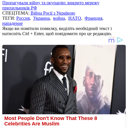
Пропагували війну та окупацію: викрито мережу
прихильників РФ
СПЕЦТЕМА:
Війна Росії з Україною
ТЕГИ:
Россия
,
Украина
,
война
,
НАТО
,
Франция
,
нападение
Якщо ви помітили помилку, виділіть необхідний текст і
натисніть Ctrl + Enter, щоб повідомити про це редакцію.