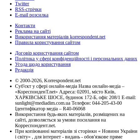
Twitter
RSS-стрічки
E-mail розсилка
Контакти
Реклама на сайті
Використання матеріалів korrespondent.net
Правила користування сайтом
Договір користування сайтом
Політика у сфері конфіденційності і персональних даних
Угода щодо користування
Редакція
© 2000-2026, Korrespondent.net
Суб'єкт у сфері онлайн-медіа Назва онлайн-медіа –
«КореспонденТ.net» Адреса: 02091, місто Київ,
ХАРКІВСЬКЕ ШОСЕ, будинок 172-Б, офіс 208/1 E-mail:
sunlight@mediadim.com.ua
Телефон: 044-205-43-00
Ідентифікатор медіа – R40-06068
Використання будь-яких матеріалів, розміщених на
сайті, дозволяється за умови посилання на
Корреспондент.net.
При копіюванні матеріалів зі сторінки « Новини України
і світу» , для інтернет - видань - обов'язкове пряме