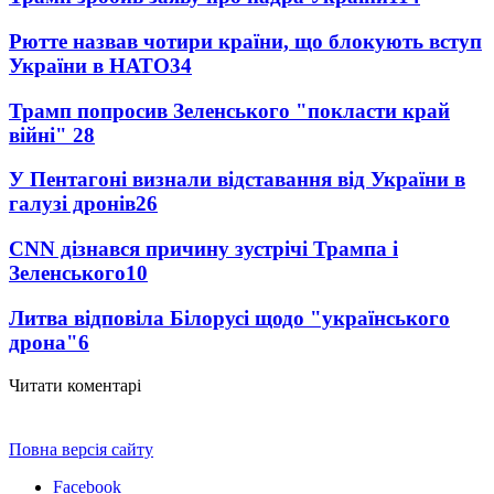
Рютте назвав чотири країни, що блокують вступ
України в НАТО
34
Трамп попросив Зеленського "покласти край
війні"
28
У Пентагоні визнали відставання від України в
галузі дронів
26
CNN дізнався причину зустрічі Трампа і
Зеленського
10
Литва відповіла Білорусі щодо "українського
дрона"
6
Читати коментарі
Повна версія сайту
Facebook