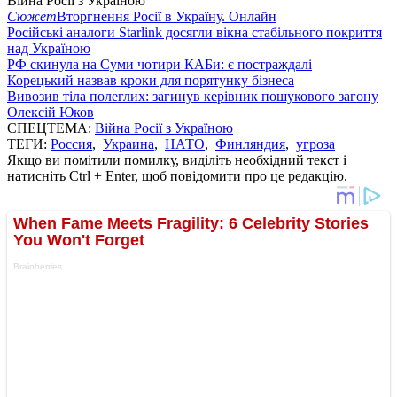
Війна Росії з Україною
Сюжет
Вторгнення Росії в Україну. Онлайн
Російські аналоги Starlink досягли вікна стабільного покриття
над Україною
РФ скинула на Суми чотири КАБи: є постраждалі
Корецький назвав кроки для порятунку бізнеса
Вивозив тіла полеглих: загинув керівник пошукового загону
Олексій Юков
СПЕЦТЕМА:
Війна Росії з Україною
ТЕГИ:
Россия
,
Украина
,
НАТО
,
Финляндия
,
угроза
Якщо ви помітили помилку, виділіть необхідний текст і
натисніть Ctrl + Enter, щоб повідомити про це редакцію.