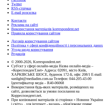
Twitter
RSS-стрічки
E-mail розсилка
Контакти
Реклама на сайті
Використання матеріалів korrespondent.net
Правила користування сайтом
Договір користування сайтом
Політика у сфері конфіденційності і персональних даних
Угода щодо користування
Редакція
© 2000-2026, Korrespondent.net
Суб'єкт у сфері онлайн-медіа Назва онлайн-медіа –
«КореспонденТ.net» Адреса: 02091, місто Київ,
ХАРКІВСЬКЕ ШОСЕ, будинок 172-Б, офіс 208/1 E-mail:
sunlight@mediadim.com.ua
Телефон: 044-205-43-00
Ідентифікатор медіа – R40-06068
Використання будь-яких матеріалів, розміщених на
сайті, дозволяється за умови посилання на
Корреспондент.net.
При копіюванні матеріалів зі сторінки « Новини України
і світу» , для інтернет - видань - обов'язкове пряме