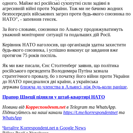
одного. Майже всі російські сухопутні сили задіяні в
агресивній війні проти України. Тож ми не бачимо жодних
безпосередніх військових загроз проти будь-якого союзника по
НАТО", - запевнив генсек.
За його словами, союзники по Альянсу продовжуватимуть
уважний моніторинг ситуації та подальших дій Росії.
Керівник НАТО наголосив, що організація здатна захистити
будь-якого союзника, і успішно виконує це завдання вже
протягом 75 років поспіль.
Як ми вже писали, Єнс Столтенберг заявив, що політика
російського президента Володимира Путіна зазнала
стратегічного провалу, бо з початку його війни проти України
до НАТО приєдналися дві країни, а українська
держава
ближча до членства в Альянсі, ніж будь-коли раніше
.
Прапор Швеції підняли у штаб-квартирі НАТО
Новини від
Корреспондент.net
в Telegram та WhatsApp.
Підписуйтесь на наші канали
https://t.me/korrespondentnet
та
WhatsApp
Читайте Korrespondent.net в Google News