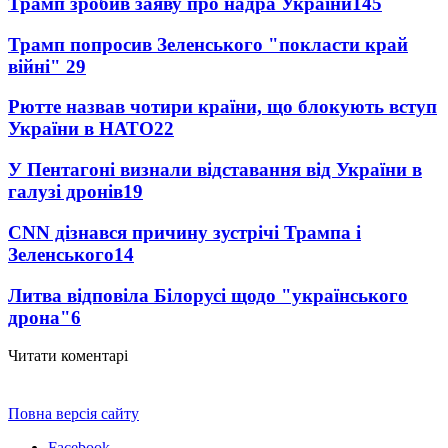
Трамп зробив заяву про надра України
145
Трамп попросив Зеленського "покласти край
війні"
29
Рютте назвав чотири країни, що блокують вступ
України в НАТО
22
У Пентагоні визнали відставання від України в
галузі дронів
19
CNN дізнався причину зустрічі Трампа і
Зеленського
14
Литва відповіла Білорусі щодо "українського
дрона"
6
Читати коментарі
Повна версія сайту
Facebook