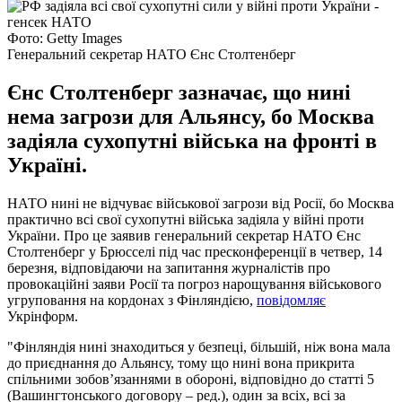
Фото: Getty Images
Генеральний секретар НАТО Єнс Столтенберг
Єнс Столтенберг зазначає, що нині
нема загрози для Альянсу, бо Москва
задіяла сухопутні війська на фронті в
Україні.
НАТО нині не відчуває військової загрози від Росії, бо Москва
практично всі свої сухопутні війська задіяла у війні проти
України. Про це заявив генеральний секретар НАТО Єнс
Столтенберг у Брюсселі під час пресконференції в четвер, 14
березня, відповідаючи на запитання журналістів про
провокаційні заяви Росії та погроз нарощування військового
угруповання на кордонах з Фінляндією,
повідомляє
Укрінформ.
"Фінляндія нині знаходиться у безпеці, більшій, ніж вона мала
до приєднання до Альянсу, тому що нині вона прикрита
спільними зобов’язаннями в обороні, відповідно до статті 5
(Вашингтонського договору – ред.), один за всіх, всі за