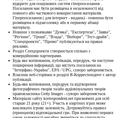
відкрите для пошукових систем гіперпосилання .
Посилання має бути розміщена в незалежності від
повного або часткового використання матеріалів.
Гіперпосилання ( для інтернет - видань) - повинна бути
розміщена в підзаголовку або в першому абзаці
матеріалу.
Новини з позначками "Думка", "Експертиза", "Заява",
"Регіони", "Гроші", "Влада", "Вибори", "Тест-драйв",
"Спецпроекти", "Промо" публікуються на правах
реклами.
Розділ Спецпроекти створюється спільно з
комерційними партнерами.
Будь яке копіювання, публікація, передрук, чи наступне
поширення інформації, що містить посилання на
"Інтерфакс-Україна", EPA / UPG, суворо забороняється.
Власник веб-сторінки в розділі Я-Корреспондент є автор
публікації.
Будь-яке копіювання, передрук та відтворення
фотографічних творів та/або аудіовізуальних творів
правовласника Getty Images - суворо забороняється.
Матеріали сайту korrespondent.net призначені для осіб
старше 21 року (21+). Участь в азартних іграх може
викликати ігрову залежність. Дотримуйтесь правил
(принципів) відповідальної гри. При виявленні перших
ознак залежності негайно зверніться до спеціаліста.