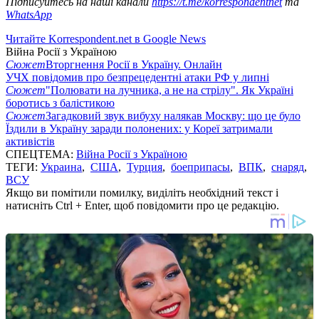
Підписуйтесь на наші канали
https://t.me/korrespondentnet
та
WhatsApp
Читайте Korrespondent.net в Google News
Війна Росії з Україною
Сюжет
Вторгнення Росії в Україну. Онлайн
УЧХ повідомив про безпрецедентні атаки РФ у липні
Сюжет
"Полювати на лучника, а не на стрілу". Як Україні
боротись з балістикою
Сюжет
Загадковий звук вибуху налякав Москву: що це було
Їздили в Україну заради полонених: у Кореї затримали
активістів
СПЕЦТЕМА:
Війна Росії з Україною
ТЕГИ:
Украина
,
США
,
Турция
,
боеприпасы
,
ВПК
,
снаряд
,
ВСУ
Якщо ви помітили помилку, виділіть необхідний текст і
натисніть Ctrl + Enter, щоб повідомити про це редакцію.