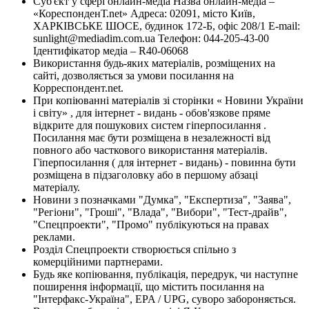
Суб'єкт у сфері онлайн-медіа Назва онлайн-медіа –
«КореспонденТ.net» Адреса: 02091, місто Київ,
ХАРКІВСЬКЕ ШОСЕ, будинок 172-Б, офіс 208/1 E-mail:
sunlight@mediadim.com.ua
Телефон: 044-205-43-00
Ідентифікатор медіа – R40-06068
Використання будь-яких матеріалів, розміщених на
сайті, дозволяється за умови посилання на
Корреспондент.net.
При копіюванні матеріалів зі сторінки « Новини України
і світу» , для інтернет - видань - обов'язкове пряме
відкрите для пошукових систем гіперпосилання .
Посилання має бути розміщена в незалежності від
повного або часткового використання матеріалів.
Гіперпосилання ( для інтернет - видань) - повинна бути
розміщена в підзаголовку або в першому абзаці
матеріалу.
Новини з позначками "Думка", "Експертиза", "Заява",
"Регіони", "Гроші", "Влада", "Вибори", "Тест-драйв",
"Спецпроекти", "Промо" публікуються на правах
реклами.
Розділ Спецпроекти створюється спільно з
комерційними партнерами.
Будь яке копіювання, публікація, передрук, чи наступне
поширення інформації, що містить посилання на
"Інтерфакс-Україна", EPA / UPG, суворо забороняється.