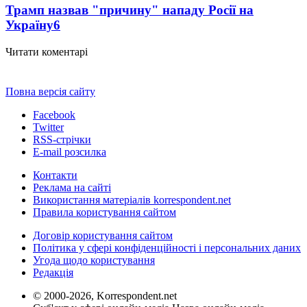
Трамп назвав "причину" нападу Росії на
Україну
6
Читати коментарі
Повна версія сайту
Facebook
Twitter
RSS-стрічки
E-mail розсилка
Контакти
Реклама на сайті
Використання матеріалів korrespondent.net
Правила користування сайтом
Договір користування сайтом
Політика у сфері конфіденційності і персональних даних
Угода щодо користування
Редакція
© 2000-2026, Korrespondent.net