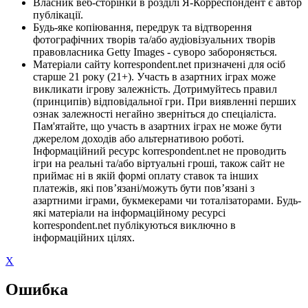
Власник веб-сторінки в розділі Я-Корреспондент є автор
публікації.
Будь-яке копіювання, передрук та відтворення
фотографічних творів та/або аудіовізуальних творів
правовласника Getty Images - суворо забороняється.
Матеріали сайту korrespondent.net призначені для осіб
старше 21 року (21+). Участь в азартних іграх може
викликати ігрову залежність. Дотримуйтесь правил
(принципів) відповідальної гри. При виявленні перших
ознак залежності негайно зверніться до спеціаліста.
Пам'ятайте, що участь в азартних іграх не може бути
джерелом доходів або альтернативою роботі.
Інформаційний ресурс korrespondent.net не проводить
ігри на реальні та/або віртуальні гроші, також сайт не
приймає ні в якій формі оплату ставок та інших
платежів, які пов’язані/можуть бути пов’язані з
азартними іграми, букмекерами чи тоталізаторами. Будь-
які матеріали на інформаційному ресурсі
korrespondent.net публікуються виключно в
інформаційних цілях.
X
Ошибка