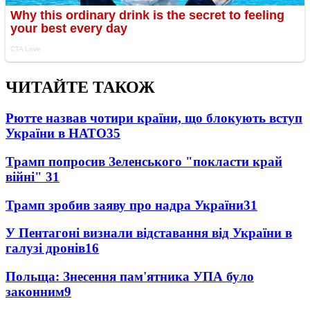
ЧИТАЙТЕ ТАКОЖ
Рютте назвав чотири країни, що блокують вступ
України в НАТО
35
Трамп попросив Зеленського "покласти край
війні"
31
Трамп зробив заяву про надра України
31
У Пентагоні визнали відставання від України в
галузі дронів
16
Польща: Знесення пам'ятника УПА було
законним
9