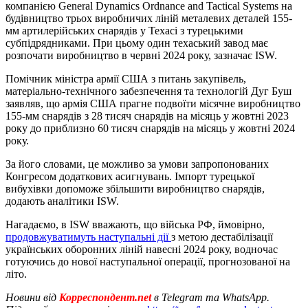
компанією General Dynamics Ordnance and Tactical Systems на
будівництво трьох виробничих ліній металевих деталей 155-
мм артилерійських снарядів у Техасі з турецькими
субпідрядниками. При цьому один техаський завод має
розпочати виробництво в червні 2024 року, зазначає ISW.
Помічник міністра армії США з питань закупівель,
матеріально-технічного забезпечення та технологій Дуг Буш
заявляв, що армія США прагне подвоїти місячне виробництво
155-мм снарядів з 28 тисяч снарядів на місяць у жовтні 2023
року до приблизно 60 тисяч снарядів на місяць у жовтні 2024
року.
За його словами, це можливо за умови запропонованих
Конгресом додаткових асигнувань. Імпорт турецької
вибухівки допоможе збільшити виробництво снарядів,
додають аналітики ISW.
Нагадаємо, в ISW вважають, що війська РФ, ймовірно,
продовжуватимуть наступальні дії
з метою дестабілізації
українських оборонних ліній навесні 2024 року, водночас
готуючись до нової наступальної операції, прогнозованої на
літо.
Новини від
Корреспондент.net
в Telegram та WhatsApp.