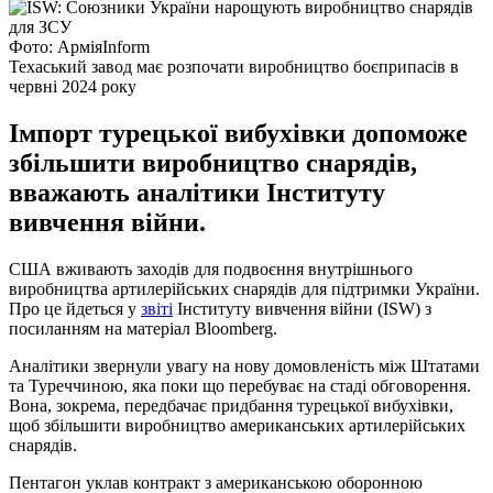
Фото: АрміяІnform
Техаський завод має розпочати виробництво боєприпасів в
червні 2024 року
Імпорт турецької вибухівки допоможе
збільшити виробництво снарядів,
вважають аналітики Інституту
вивчення війни.
США вживають заходів для подвоєння внутрішнього
виробництва артилерійських снарядів для підтримки України.
Про це йдеться у
звіті
Інституту вивчення війни (ISW) з
посиланням на матеріал Bloomberg.
Аналітики звернули увагу на нову домовленість між Штатами
та Туреччиною, яка поки що перебуває на стаді обговорення.
Вона, зокрема, передбачає придбання турецької вибухівки,
щоб збільшити виробництво американських артилерійських
снарядів.
Пентагон уклав контракт з американською оборонною