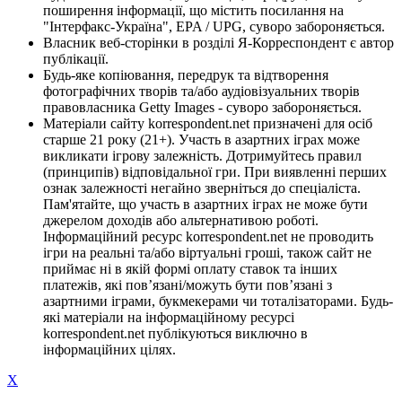
поширення інформації, що містить посилання на
"Інтерфакс-Україна", EPA / UPG, суворо забороняється.
Власник веб-сторінки в розділі Я-Корреспондент є автор
публікації.
Будь-яке копіювання, передрук та відтворення
фотографічних творів та/або аудіовізуальних творів
правовласника Getty Images - суворо забороняється.
Матеріали сайту korrespondent.net призначені для осіб
старше 21 року (21+). Участь в азартних іграх може
викликати ігрову залежність. Дотримуйтесь правил
(принципів) відповідальної гри. При виявленні перших
ознак залежності негайно зверніться до спеціаліста.
Пам'ятайте, що участь в азартних іграх не може бути
джерелом доходів або альтернативою роботі.
Інформаційний ресурс korrespondent.net не проводить
ігри на реальні та/або віртуальні гроші, також сайт не
приймає ні в якій формі оплату ставок та інших
платежів, які пов’язані/можуть бути пов’язані з
азартними іграми, букмекерами чи тоталізаторами. Будь-
які матеріали на інформаційному ресурсі
korrespondent.net публікуються виключно в
інформаційних цілях.
X