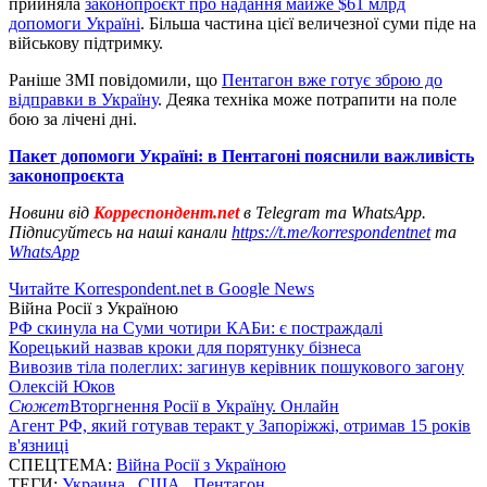
прийняла
законопроєкт про надання майже $61 млрд
допомоги Україні
. Більша частина цієї величезної суми піде на
військову підтримку.
Раніше ЗМІ повідомили, що
Пентагон вже готує зброю до
відправки в Україну
. Деяка техніка може потрапити на поле
бою за лічені дні.
Пакет допомоги Україні: в Пентагоні пояснили важливість
законопроєкта
Новини від
Корреспондент.net
в Telegram та WhatsApp.
Підписуйтесь на наші канали
https://t.me/korrespondentnet
та
WhatsApp
Читайте Korrespondent.net в Google News
Війна Росії з Україною
РФ скинула на Суми чотири КАБи: є постраждалі
Корецький назвав кроки для порятунку бізнеса
Вивозив тіла полеглих: загинув керівник пошукового загону
Олексій Юков
Сюжет
Вторгнення Росії в Україну. Онлайн
Агент РФ, який готував теракт у Запоріжжі, отримав 15 років
в'язниці
СПЕЦТЕМА:
Війна Росії з Україною
ТЕГИ:
Украина
,
США
,
Пентагон