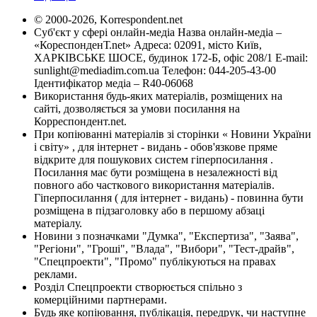
© 2000-2026, Korrespondent.net
Суб'єкт у сфері онлайн-медіа Назва онлайн-медіа –
«КореспонденТ.net» Адреса: 02091, місто Київ,
ХАРКІВСЬКЕ ШОСЕ, будинок 172-Б, офіс 208/1 E-mail:
sunlight@mediadim.com.ua
Телефон: 044-205-43-00
Ідентифікатор медіа – R40-06068
Використання будь-яких матеріалів, розміщених на
сайті, дозволяється за умови посилання на
Корреспондент.net.
При копіюванні матеріалів зі сторінки « Новини України
і світу» , для інтернет - видань - обов'язкове пряме
відкрите для пошукових систем гіперпосилання .
Посилання має бути розміщена в незалежності від
повного або часткового використання матеріалів.
Гіперпосилання ( для інтернет - видань) - повинна бути
розміщена в підзаголовку або в першому абзаці
матеріалу.
Новини з позначками "Думка", "Експертиза", "Заява",
"Регіони", "Гроші", "Влада", "Вибори", "Тест-драйв",
"Спецпроекти", "Промо" публікуються на правах
реклами.
Розділ Спецпроекти створюється спільно з
комерційними партнерами.
Будь яке копіювання, публікація, передрук, чи наступне