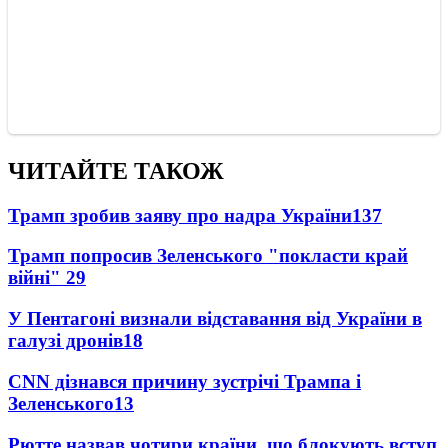
ЧИТАЙТЕ ТАКОЖ
Трамп зробив заяву про надра України
137
Трамп попросив Зеленського "покласти край
війні"
29
У Пентагоні визнали відставання від України в
галузі дронів
18
CNN дізнався причину зустрічі Трампа і
Зеленського
13
Рютте назвав чотири країни, що блокують вступ