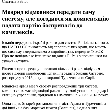
Система Patriot
Мадрид відмовився передати саму
систему, але погодився як компенсацію
надати партію боєприпасів до
комплексів.
Іспанія передасть Україні ракети для систем Patriot, на тлі того,
що НАТО і ЄС вимагають від європейських країн, що мають
цю систему американського виробництва, передати їх ЗСУ.
Про це повідомляє іспанське видання El Pais з посиланням на
урядові джерел.
Рішення про передачу невеликої кількості ракет відбулося
після відмови міноборони Іспанії передати Україні батарею,
розгорнуту з 2013 року на кордоні Туреччини та Сирії.
Іспанська армія має у своєму розпорядженні три батареї,
кожна з яких має відповідні ракетні пускові установки, радар і
станцію управління, придбані в Німеччині в 2004 і 2014 роках.
Одна з цих батарей розташована в місті Адана в Туреччині, а
дві інші - на базі морської піхоти (Валенсія), і одна з них