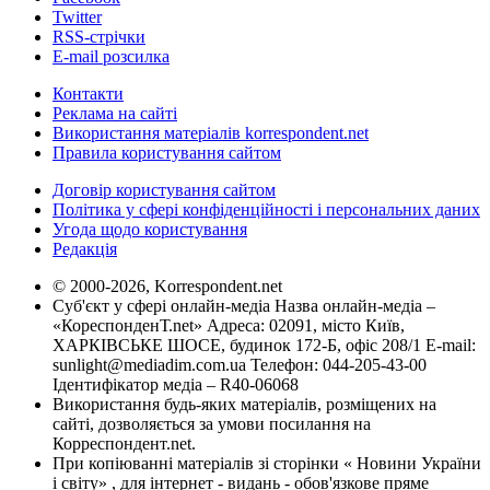
Twitter
RSS-стрічки
E-mail розсилка
Контакти
Реклама на сайті
Використання матеріалів korrespondent.net
Правила користування сайтом
Договір користування сайтом
Політика у сфері конфіденційності і персональних даних
Угода щодо користування
Редакція
© 2000-2026, Korrespondent.net
Суб'єкт у сфері онлайн-медіа Назва онлайн-медіа –
«КореспонденТ.net» Адреса: 02091, місто Київ,
ХАРКІВСЬКЕ ШОСЕ, будинок 172-Б, офіс 208/1 E-mail:
sunlight@mediadim.com.ua
Телефон: 044-205-43-00
Ідентифікатор медіа – R40-06068
Використання будь-яких матеріалів, розміщених на
сайті, дозволяється за умови посилання на
Корреспондент.net.
При копіюванні матеріалів зі сторінки « Новини України
і світу» , для інтернет - видань - обов'язкове пряме