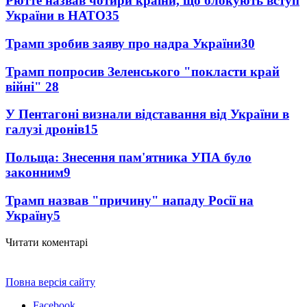
Рютте назвав чотири країни, що блокують вступ
України в НАТО
35
Трамп зробив заяву про надра України
30
Трамп попросив Зеленського "покласти край
війні"
28
У Пентагоні визнали відставання від України в
галузі дронів
15
Польща: Знесення пам'ятника УПА було
законним
9
Трамп назвав "причину" нападу Росії на
Україну
5
Читати коментарі
Повна версія сайту
Facebook