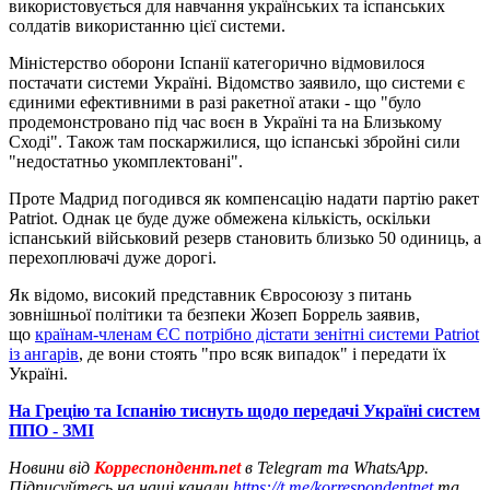
використовується для навчання українських та іспанських
солдатів використанню цієї системи.
Міністерство оборони Іспанії категорично відмовилося
постачати системи Україні. Відомство заявило, що системи є
єдиними ефективними в разі ракетної атаки - що "було
продемонстровано під час воєн в Україні та на Близькому
Сході". Також там поскаржилися, що іспанські збройні сили
"недостатньо укомплектовані".
Проте Мадрид погодився як компенсацію надати партію ракет
Patriot. Однак це буде дуже обмежена кількість, оскільки
іспанський військовий резерв становить близько 50 одиниць, а
перехоплювачі дуже дорогі.
Як відомо, високий представник Євросоюзу з питань
зовнішньої політики та безпеки Жозеп Боррель заявив,
що
країнам-членам ЄС потрібно дістати зенітні системи Patriot
із ангарів
, де вони стоять "про всяк випадок" і передати їх
Україні.
На Грецію та Іспанію тиснуть щодо передачі Україні систем
ППО - ЗМІ
Новини від
Корреспондент.net
в Telegram та WhatsApp.
Підписуйтесь на наші канали
https://t.me/korrespondentnet
та