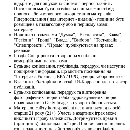
відкрите для пошукових систем гіперпосилання .
Посилання має бути розміщена в незалежності від
повного або часткового використання матеріалів.
Гіперпосилання ( для інтернет - видань) - повинна бути
розміщена в підзаголовку або в першому абзаці
матеріалу.
Новини з позначками "Думка", "Експертиза", "Заява",
"Регіони", "Гроші", "Влада", "Вибори", "Тест-драйв",
"Спецпроекти", "Промо" публікуються на правах
реклами.
Розділ Спецпроекти створюється спільно з
комерційними партнерами.
Будь яке копіювання, публікація, передрук, чи наступне
поширення інформації, що містить посилання на
"Інтерфакс-Україна", EPA / UPG, суворо забороняється.
Власник веб-сторінки в розділі Я-Корреспондент є автор
публікації.
Будь-яке копіювання, передрук та відтворення
фотографічних творів та/або аудіовізуальних творів
правовласника Getty Images - суворо забороняється.
Матеріали сайту korrespondent.net призначені для осіб
старше 21 року (21+). Участь в азартних іграх може
викликати ігрову залежність. Дотримуйтесь правил
(принципів) відповідальної гри. При виявленні перших
ознак залежності негайно зверніться до спеціаліста.