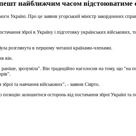
апешт найближчим часом відстоюватиме 
ги Україні. Про це заявив угорський міністр закордонних справ П
тачання зброї в Україну і підготовку українських військових, те
ула розглянута в першому читанні країнами-членами.
ив він.
раніше, зрозуміла". Він традиційно наголосив на тому, що "на по
рів".
зброї та навчання військових", - заявив Сіярто.
озицію залишитися осторонь від постачання зброї Україні та по