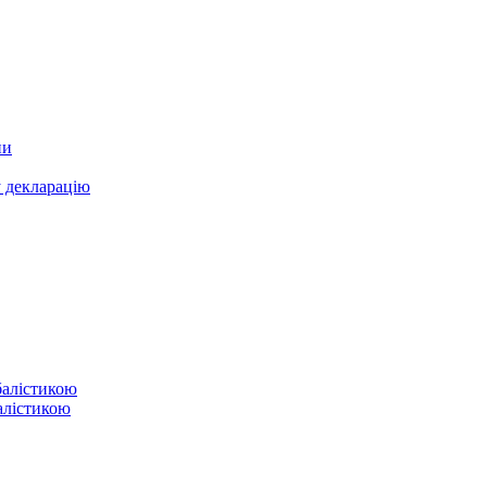
ни
у декларацію
балістикою