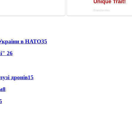
 України в НАТО
35
ні"
26
лузі дронів
15
м
8
5