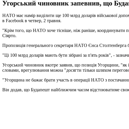
Угорський чиновник запевнив, що Буд
НАТО має намір виділити ще 100 млрд доларів військової допомо
в Facebook в четвер, 2 травня.
"Крім того, що НАТО хоче тісніше, ніж раніше, координувати пос
Сіярто.
Пропозиція генерального секретаря НАТО Єнса Столтенберга б
"Ці 100 млрд доларів мають бути зібрані за п'ять років", - зазнач
Угорський чиновник вкотре заявив, що позиція Угорщини, "як і 
словами, врегулювання можна "досягти тільки шляхом перегово
"Угорщина не бажає брати участь в операції НАТО з постачання 
Він додав, що Будапешт найближчим часом відстоюватиме свою п