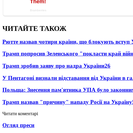
ЧИТАЙТЕ ТАКОЖ
Рютте назвав чотири країни, що блокують вступ
Трамп попросив Зеленського "покласти край вій
Трамп зробив заяву про надра України
26
У Пентагоні визнали відставання від України в га
Польща: Знесення пам'ятника УПА було законни
Трамп назвав "причину" нападу Росії на Україну
Читати коментарі
Огляд преси