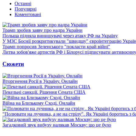
Останні
Популярні
Коментовані
Трамп зробив заяву про надра України
Польща підняла винищувачі через атаку РФ на Україну
У МЗС Боснії розкритикували "швидшу" євроінтеграцію Украї
Трамп попросив Зеленського "покласти край війні"
Литва зобов'яже артистів РФ і Білорусі підписувати антивоєнн
Сюжети
Вторгнення Росії в Україну. Онлайн
Пекельні санкції. Рішення Сената США
Війна на Близькому Сході. Онлайн
"Полювати на лучника, а не на стрілу". Як Україні боротись з 
Загадковий звук вибуху налякав Москву: що це було