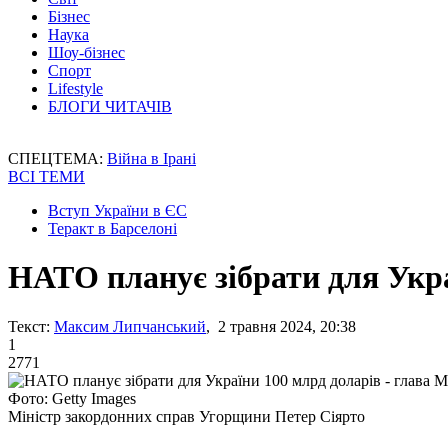
Бізнес
Наука
Шоу-бізнес
Спорт
Lifestyle
БЛОГИ ЧИТАЧІВ
СПЕЦТЕМА:
Війна в Ірані
ВСІ ТЕМИ
Вступ України в ЄС
Теракт в Барселоні
НАТО планує зібрати для Укр
Текст:
Максим Липчанський
, 2 травня 2024, 20:38
1
2771
Фото: Getty Images
Міністр закордонних справ Угорщини Петер Сіярто