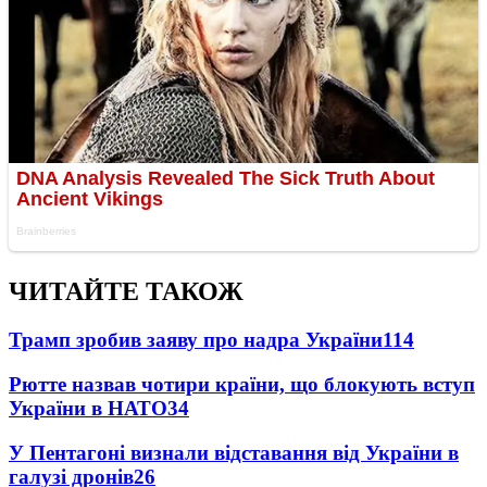
ЧИТАЙТЕ ТАКОЖ
Трамп зробив заяву про надра України
114
Рютте назвав чотири країни, що блокують вступ
України в НАТО
34
У Пентагоні визнали відставання від України в
галузі дронів
26