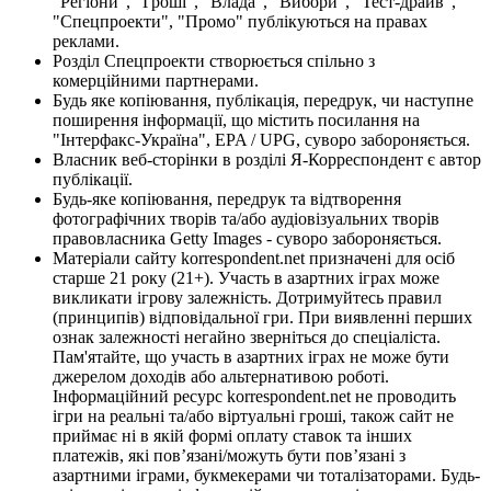
"Регіони", "Гроші", "Влада", "Вибори", "Тест-драйв",
"Спецпроекти", "Промо" публікуються на правах
реклами.
Розділ Спецпроекти створюється спільно з
комерційними партнерами.
Будь яке копіювання, публікація, передрук, чи наступне
поширення інформації, що містить посилання на
"Інтерфакс-Україна", EPA / UPG, суворо забороняється.
Власник веб-сторінки в розділі Я-Корреспондент є автор
публікації.
Будь-яке копіювання, передрук та відтворення
фотографічних творів та/або аудіовізуальних творів
правовласника Getty Images - суворо забороняється.
Матеріали сайту korrespondent.net призначені для осіб
старше 21 року (21+). Участь в азартних іграх може
викликати ігрову залежність. Дотримуйтесь правил
(принципів) відповідальної гри. При виявленні перших
ознак залежності негайно зверніться до спеціаліста.
Пам'ятайте, що участь в азартних іграх не може бути
джерелом доходів або альтернативою роботі.
Інформаційний ресурс korrespondent.net не проводить
ігри на реальні та/або віртуальні гроші, також сайт не
приймає ні в якій формі оплату ставок та інших
платежів, які пов’язані/можуть бути пов’язані з
азартними іграми, букмекерами чи тоталізаторами. Будь-