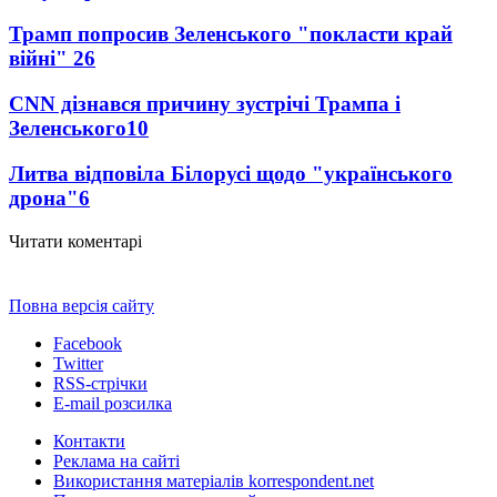
Трамп попросив Зеленського "покласти край
війні"
26
CNN дізнався причину зустрічі Трампа і
Зеленського
10
Литва відповіла Білорусі щодо "українського
дрона"
6
Читати коментарі
Повна версія сайту
Facebook
Twitter
RSS-стрічки
E-mail розсилка
Контакти
Реклама на сайті
Використання матеріалів korrespondent.net