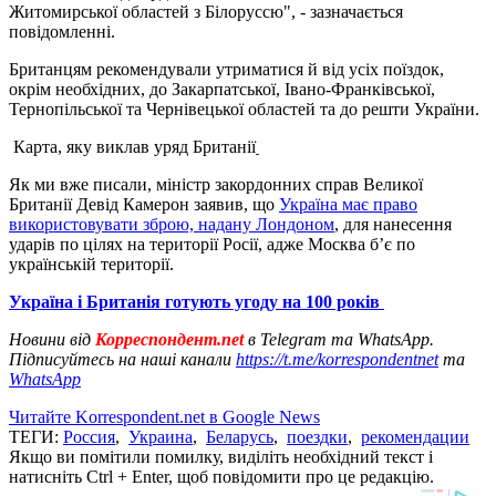
Житомирської областей з Білоруссю", - зазначається
повідомленні.
Британцям рекомендували утриматися й від усіх поїздок,
окрім необхідних, до Закарпатської, Івано-Франківської,
Тернопільської та Чернівецької областей та до решти України.
Карта, яку виклав уряд Британії
Як ми вже писали, міністр закордонних справ Великої
Британії Девід Камерон заявив, що
Україна має право
використовувати зброю, надану Лондоном
, для нанесення
ударів по цілях на території Росії, адже Москва б’є по
українській території.
Україна і Британія готують угоду на 100 років
Новини від
Корреспондент.net
в Telegram та WhatsApp.
Підписуйтесь на наші канали
https://t.me/korrespondentnet
та
WhatsApp
Читайте Korrespondent.net в Google News
ТЕГИ:
Россия
,
Украина
,
Беларусь
,
поездки
,
рекомендации
Якщо ви помітили помилку, виділіть необхідний текст і
натисніть Ctrl + Enter, щоб повідомити про це редакцію.