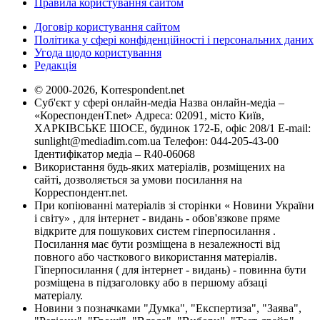
Правила користування сайтом
Договір користування сайтом
Політика у сфері конфіденційності і персональних даних
Угода щодо користування
Редакція
© 2000-2026, Korrespondent.net
Суб'єкт у сфері онлайн-медіа Назва онлайн-медіа –
«КореспонденТ.net» Адреса: 02091, місто Київ,
ХАРКІВСЬКЕ ШОСЕ, будинок 172-Б, офіс 208/1 E-mail:
sunlight@mediadim.com.ua
Телефон: 044-205-43-00
Ідентифікатор медіа – R40-06068
Використання будь-яких матеріалів, розміщених на
сайті, дозволяється за умови посилання на
Корреспондент.net.
При копіюванні матеріалів зі сторінки « Новини України
і світу» , для інтернет - видань - обов'язкове пряме
відкрите для пошукових систем гіперпосилання .
Посилання має бути розміщена в незалежності від
повного або часткового використання матеріалів.
Гіперпосилання ( для інтернет - видань) - повинна бути
розміщена в підзаголовку або в першому абзаці
матеріалу.
Новини з позначками "Думка", "Експертиза", "Заява",