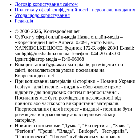
Договір користування сайтом
Політика у сфері конфіденційності і персональних даних
Угода щодо користування
Редакція
© 2000-2026, Korrespondent.net
Суб'єкт у сфері онлайн-медіа Назва онлайн-медіа –
«КореспонденТ.net» Адреса: 02091, місто Київ,
ХАРКІВСЬКЕ ШОСЕ, будинок 172-Б, офіс 208/1 E-mail:
sunlight@mediadim.com.ua
Телефон: 044-205-43-00
Ідентифікатор медіа – R40-06068
Використання будь-яких матеріалів, розміщених на
сайті, дозволяється за умови посилання на
Корреспондент.net.
При копіюванні матеріалів зі сторінки « Новини України
і світу» , для інтернет - видань - обов'язкове пряме
відкрите для пошукових систем гіперпосилання .
Посилання має бути розміщена в незалежності від
повного або часткового використання матеріалів.
Гіперпосилання ( для інтернет - видань) - повинна бути
розміщена в підзаголовку або в першому абзаці
матеріалу.
Новини з позначками "Думка", "Експертиза", "Заява",
"Регіони", "Гроші", "Влада", "Вибори", "Тест-драйв",
"Спецпроекти", "Промо" публікуються на правах