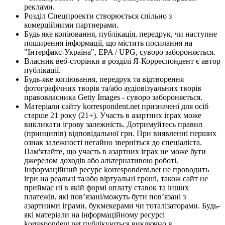
реклами.
Розділ Спецпроекти створюється спільно з
комерційними партнерами.
Будь яке копіювання, публікація, передрук, чи наступне
поширення інформації, що містить посилання на
"Інтерфакс-Україна", EPA / UPG, суворо забороняється.
Власник веб-сторінки в розділі Я-Корреспондент є автор
публікації.
Будь-яке копіювання, передрук та відтворення
фотографічних творів та/або аудіовізуальних творів
правовласника Getty Images - суворо забороняється.
Матеріали сайту korrespondent.net призначені для осіб
старше 21 року (21+). Участь в азартних іграх може
викликати ігрову залежність. Дотримуйтесь правил
(принципів) відповідальної гри. При виявленні перших
ознак залежності негайно зверніться до спеціаліста.
Пам'ятайте, що участь в азартних іграх не може бути
джерелом доходів або альтернативою роботі.
Інформаційний ресурс korrespondent.net не проводить
ігри на реальні та/або віртуальні гроші, також сайт не
приймає ні в якій формі оплату ставок та інших
платежів, які пов’язані/можуть бути пов’язані з
азартними іграми, букмекерами чи тоталізаторами. Будь-
які матеріали на інформаційному ресурсі
korrespondent.net публікуються виключно в