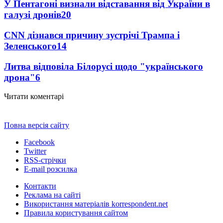
У Пентагоні визнали відставання від України в
галузі дронів
20
CNN дізнався причину зустрічі Трампа і
Зеленського
14
Литва відповіла Білорусі щодо "українського
дрона"
6
Читати коментарі
Повна версія сайту
Facebook
Twitter
RSS-стрічки
E-mail розсилка
Контакти
Реклама на сайті
Використання матеріалів korrespondent.net
Правила користування сайтом