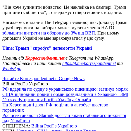
"Він хоче зупинити вбивство. Це наклейка на бампері: Трамп
припинить вбивство", - стверджує співрозмовник видання.
Нагадаємо, видання The Telegraph заявило, що Дональд Трамп
у разі перемоги на виборах може змусити членів НАТО
збільшити витрати на оборону до 3% від ВВП
. При цьому
допомога Україні не має зараховуватися у цю суму.
Time: Трамп "спробує" допомогти Україні
Новини від
Корреспондент.net
в Telegram та WhatsApp.
Підписуйтесь на наші канали
https://t.me/korrespondentnet
та
WhatsApp
Читайте Korrespondent.net в Google News
Війна Росії з Україною
РФ вдарила по судну з українською пшеницею: загинув моряк
США відновили повний обмін розвідданими з Україною - ЗМІ
Сюжет
Вторгнення Росії в Україну. Онлайн
На Херсонщині дрон РФ поцілив в автобус: шестеро
поранених
Російські аналоги Starlink досягли вікна стабільного покриття
над Україною
СПЕЦТЕМА:
Війна Росії з Україною