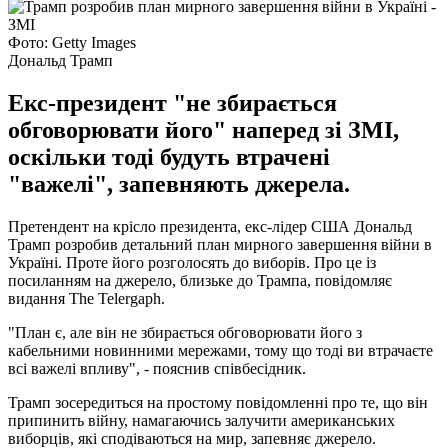
Фото: Getty Images
Дональд Трамп
Екс-президент "не збирається
обговорювати його" наперед зі ЗМІ,
оскільки тоді будуть втрачені
"важелі", запевняють джерела.
Претендент на крісло президента, екс-лідер США Дональд
Трамп розробив детальний план мирного завершення війни в
Україні. Проте його розголосять до виборів. Про це із
посиланням на джерело, близьке до Трампа, повідомляє
видання The Telergaph.
"План є, але він не збирається обговорювати його з
кабельними новинними мережами, тому що тоді ви втрачаєте
всі важелі впливу", - пояснив співбесідник.
Трамп зосередиться на простому повідомленні про те, що він
припинить війну, намагаючись залучити американських
виборців, які сподіваються на мир, запевняє джерело.