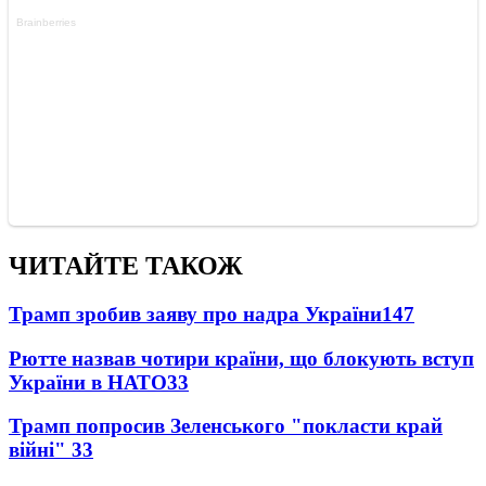
ЧИТАЙТЕ ТАКОЖ
Трамп зробив заяву про надра України
147
Рютте назвав чотири країни, що блокують вступ
України в НАТО
33
Трамп попросив Зеленського "покласти край
війні"
33