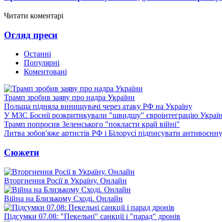
Читати коментарі
Огляд преси
Останні
Популярні
Коментовані
Трамп зробив заяву про надра України
Польща підняла винищувачі через атаку РФ на Україну
У МЗС Боснії розкритикували "швидшу" євроінтеграцію Украї
Трамп попросив Зеленського "покласти край війні"
Литва зобов'яже артистів РФ і Білорусі підписувати антивоєнн
Сюжети
Вторгнення Росії в Україну. Онлайн
Війна на Близькому Сході. Онлайн
Підсумки 07.08: "Пекельні" санкції і "парад" дронів