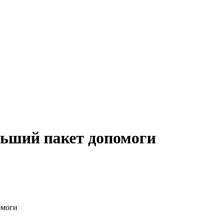
льший пакет допомоги
омоги