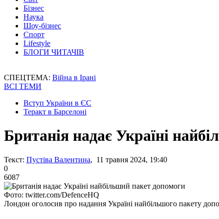
Бізнес
Наука
Шоу-бізнес
Спорт
Lifestyle
БЛОГИ ЧИТАЧІВ
СПЕЦТЕМА:
Війна в Ірані
ВСІ ТЕМИ
Вступ України в ЄС
Теракт в Барселоні
Британія надає Україні найбі
Текст:
Пустіва Валентина
, 11 травня 2024, 19:40
0
6087
Фото: twitter.com/DefenceHQ
Лондон оголосив про надання Україні найбільшого пакету доп