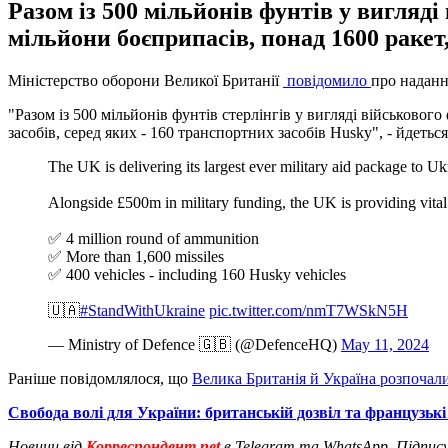
Разом із 500 мільйонів фунтів у вигляд
мільйони боєприпасів, понад 1600 ракет,
Міністерство оборони Великої Британії
повідомило
про наданн
"Разом із 500 мільйонів фунтів стерлінгів у вигляді військово
засобів, серед яких - 160 транспортних засобів Husky", - йдетьс
The UK is delivering its largest ever military aid package to Uk
Alongside £500m in military funding, the UK is providing vita
✅ 4 million round of ammunition
✅ More than 1,600 missiles
✅ 400 vehicles - including 160 Husky vehicles
🇺🇦
#StandWithUkraine
pic.twitter.com/nmT7WSkN5H
— Ministry of Defence 🇬🇧 (@DefenceHQ)
May 11, 2024
Раніше повідомлялося, що
Велика Британія й Україна розпочал
Свобода волі для України: британській дозвіл та французьк
Новини від
Корреспондент.net
в Telegram та WhatsApp. Підпис