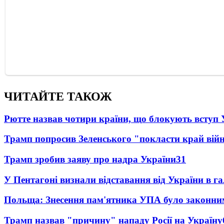
ЧИТАЙТЕ ТАКОЖ
Рютте назвав чотири країни, що блокують вступ
Трамп попросив Зеленського "покласти край вій
Трамп зробив заяву про надра України
31
У Пентагоні визнали відставання від України в га
Польща: Знесення пам'ятника УПА було законни
Трамп назвав "причину" нападу Росії на Україну