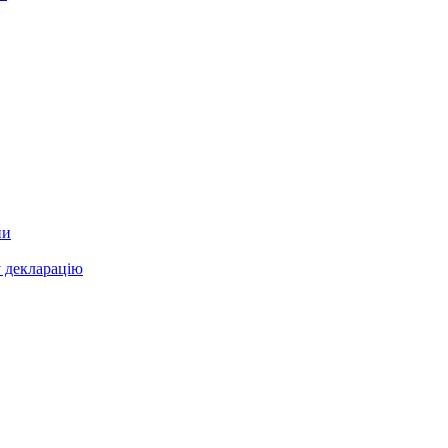
ни
у декларацію