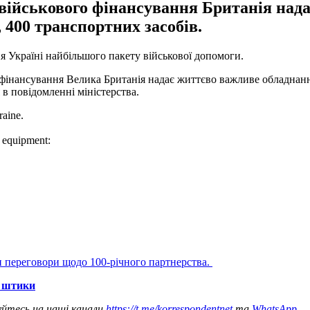
і військового фінансування Британія над
 400 транспортних засобів.
я Україні найбільшого пакету військової допомоги.
го фінансування Велика Британія надає життєво важливе обладнан
я в повідомленні міністерства.
raine.
l equipment:
и переговори щодо 100-річного партнерства.
і штики
уйтесь на наші канали
https://t.me/korrespondentnet
та
WhatsApp