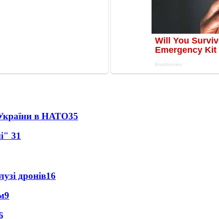
 України в НАТО
35
ні"
31
лузі дронів
16
м
9
6