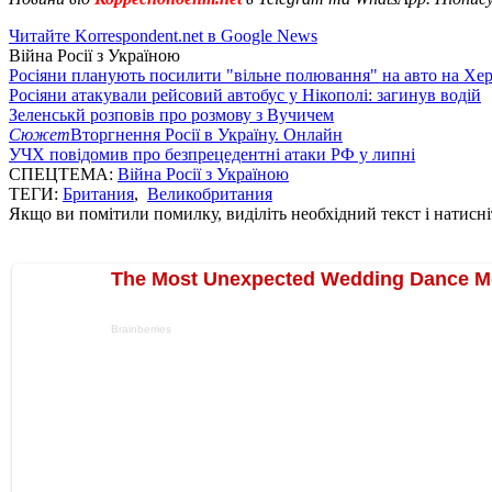
Читайте Korrespondent.net в Google News
Війна Росії з Україною
Росіяни планують посилити "вільне полювання" на авто на Хе
Росіяни атакували рейсовий автобус у Нікополі: загинув водій
Зеленськй розповів про розмову з Вучичем
Сюжет
Вторгнення Росії в Україну. Онлайн
УЧХ повідомив про безпрецедентні атаки РФ у липні
СПЕЦТЕМА:
Війна Росії з Україною
ТЕГИ:
Британия
,
Великобритания
Якщо ви помітили помилку, виділіть необхідний текст і натисніт