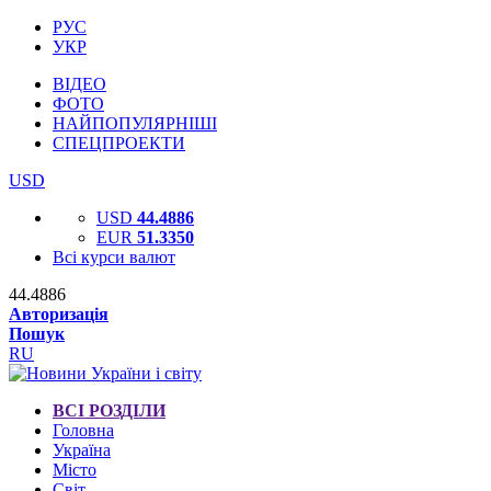
РУС
УКР
ВІДЕО
ФОТО
НАЙПОПУЛЯРНІШІ
СПЕЦПРОЕКТИ
USD
USD
44.4886
EUR
51.3350
Всі курси валют
44.4886
Авторизація
Пошук
RU
ВСІ РОЗДІЛИ
Головна
Україна
Місто
Світ