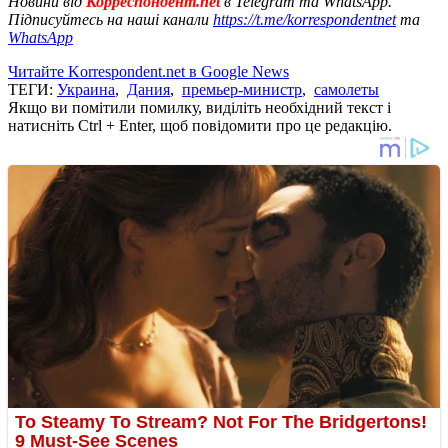
Новини від
Корреспондент.net
в Telegram та WhatsApp.
Підписуйтесь на наші канали
https://t.me/korrespondentnet
та
WhatsApp
Читайте Korrespondent.net в Google News
ТЕГИ:
Украина
,
Дания
,
премьер-министр
,
самолеты
Якщо ви помітили помилку, виділіть необхідний текст і
натисніть Ctrl + Enter, щоб повідомити про це редакцію.