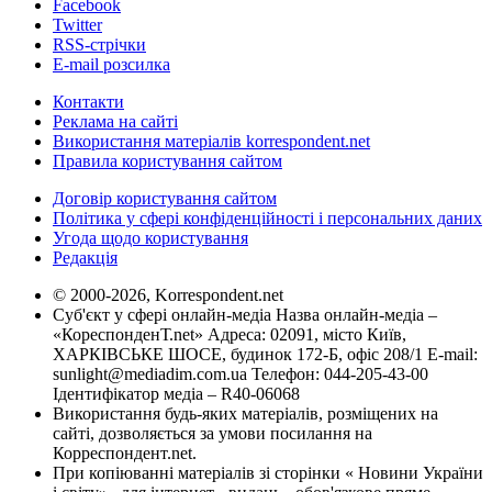
Facebook
Twitter
RSS-стрічки
E-mail розсилка
Контакти
Реклама на сайті
Використання матеріалів korrespondent.net
Правила користування сайтом
Договір користування сайтом
Політика у сфері конфіденційності і персональних даних
Угода щодо користування
Редакція
© 2000-2026, Korrespondent.net
Суб'єкт у сфері онлайн-медіа Назва онлайн-медіа –
«КореспонденТ.net» Адреса: 02091, місто Київ,
ХАРКІВСЬКЕ ШОСЕ, будинок 172-Б, офіс 208/1 E-mail:
sunlight@mediadim.com.ua
Телефон: 044-205-43-00
Ідентифікатор медіа – R40-06068
Використання будь-яких матеріалів, розміщених на
сайті, дозволяється за умови посилання на
Корреспондент.net.
При копіюванні матеріалів зі сторінки « Новини України