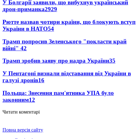
У Болгарії заявили, що вибухнув український
дрон-приманка
2929
Рютте назвав чотири країни, що блокують вступ
України в НАТО
54
Трамп попросив Зеленського "покласти край
війні"
42
Трамп зробив заяву про надра України
35
У Пентагоні визнали відставання від України в
галузі дронів
16
Польща: Знесення пам'ятника УПА було
законним
12
Читати коментарі
Повна версія сайту