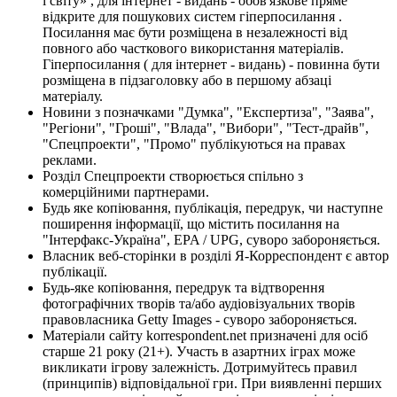
і світу» , для інтернет - видань - обов'язкове пряме
відкрите для пошукових систем гіперпосилання .
Посилання має бути розміщена в незалежності від
повного або часткового використання матеріалів.
Гіперпосилання ( для інтернет - видань) - повинна бути
розміщена в підзаголовку або в першому абзаці
матеріалу.
Новини з позначками "Думка", "Експертиза", "Заява",
"Регіони", "Гроші", "Влада", "Вибори", "Тест-драйв",
"Спецпроекти", "Промо" публікуються на правах
реклами.
Розділ Спецпроекти створюється спільно з
комерційними партнерами.
Будь яке копіювання, публікація, передрук, чи наступне
поширення інформації, що містить посилання на
"Інтерфакс-Україна", EPA / UPG, суворо забороняється.
Власник веб-сторінки в розділі Я-Корреспондент є автор
публікації.
Будь-яке копіювання, передрук та відтворення
фотографічних творів та/або аудіовізуальних творів
правовласника Getty Images - суворо забороняється.
Матеріали сайту korrespondent.net призначені для осіб
старше 21 року (21+). Участь в азартних іграх може
викликати ігрову залежність. Дотримуйтесь правил
(принципів) відповідальної гри. При виявленні перших