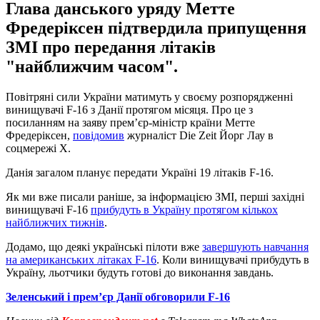
Глава данського уряду Метте
Фредеріксен підтвердила припущення
ЗМІ про передання літаків
"найближчим часом".
Повітряні сили України матимуть у своєму розпорядженні
винищувачі F-16 з Данії протягом місяця. Про це з
посиланням на заяву премʼєр-міністр країни Метте
Фредеріксен,
повідомив
журналіст Die Zeit Йорг Лау в
соцмережі Х.
Данія загалом планує передати Україні 19 літаків F-16.
Як ми вже писали раніше, за інформацією ЗМІ, перші західні
винищувачі F-16
прибудуть в Україну протягом кількох
найближчих тижнів
.
Додамо, що деякі українські пілоти вже
завершують навчання
на американських літаках F-16
. Коли винищувачі прибудуть в
Україну, льотчики будуть готові до виконання завдань.
Зеленський і прем’єр Данії обговорили F-16