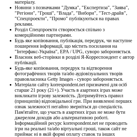
матеріалу.
Новини з позначками "Думка", "Експертиза", "Заява",
"Регіони", "Гроші", "Влада", "Вибори", "Тест-драйв",
"Спецпроекти", "Промо" публікуються на правах
реклами.
Розділ Спецпроекти створюється спільно з
комерційними партнерами.
Будь яке копіювання, публікація, передрук, чи наступне
поширення інформації, що містить посилання на
"Інтерфакс-Україна", EPA / UPG, суворо забороняється.
Власник веб-сторінки в розділі Я-Корреспондент є автор
публікації.
Будь-яке копіювання, передрук та відтворення
фотографічних творів та/або аудіовізуальних творів
правовласника Getty Images - суворо забороняється.
Матеріали сайту korrespondent.net призначені для осіб
старше 21 року (21+). Участь в азартних іграх може
викликати ігрову залежність. Дотримуйтесь правил
(принципів) відповідальної гри. При виявленні перших
ознак залежності негайно зверніться до спеціаліста.
Пам'ятайте, що участь в азартних іграх не може бути
джерелом доходів або альтернативою роботі.
Інформаційний ресурс korrespondent.net не проводить
ігри на реальні та/або віртуальні гроші, також сайт не
приймає ні в якій формі оплату ставок та інших