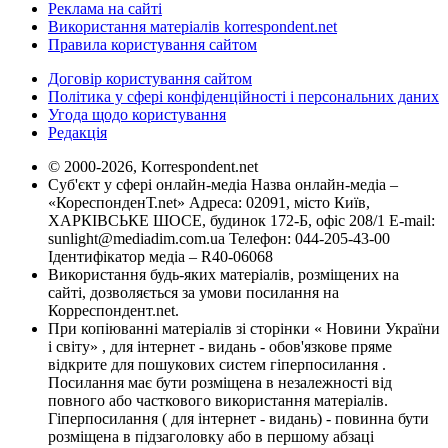
Реклама на сайті
Використання матеріалів korrespondent.net
Правила користування сайтом
Договір користування сайтом
Політика у сфері конфіденційності і персональних даних
Угода щодо користування
Редакція
© 2000-2026, Korrespondent.net
Суб'єкт у сфері онлайн-медіа Назва онлайн-медіа –
«КореспонденТ.net» Адреса: 02091, місто Київ,
ХАРКІВСЬКЕ ШОСЕ, будинок 172-Б, офіс 208/1 E-mail:
sunlight@mediadim.com.ua
Телефон: 044-205-43-00
Ідентифікатор медіа – R40-06068
Використання будь-яких матеріалів, розміщених на
сайті, дозволяється за умови посилання на
Корреспондент.net.
При копіюванні матеріалів зі сторінки « Новини України
і світу» , для інтернет - видань - обов'язкове пряме
відкрите для пошукових систем гіперпосилання .
Посилання має бути розміщена в незалежності від
повного або часткового використання матеріалів.
Гіперпосилання ( для інтернет - видань) - повинна бути
розміщена в підзаголовку або в першому абзаці