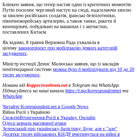
Блінкен заявив, що тепер настав один із критичних моментів:
Путін посилює черговий наступ на сході, надсилаючи хвилю
за хвилею російських солдатів, іранські безпілотники,
північнокорейську артилерію, а також танки, ракети й
винищувачі, побудовані на машинах і з запчастин,
поставлених Китаєм.
Як відомо, 8 травня Верховна Рада ухвалила в
цілому
законопроєкт про мобілізацію деяких категорій
засуджених
.
Міністр юстиції Денис Малюська заявив, що із закладів
пенітенціарної системи
можна було б мобілізувати від 10 до 20
тисяч засуджених
.
Новини від
Корреспондент.net
в Telegram та WhatsApp.
Підписуйтесь на наші канали
https://t.me/korrespondentnet
та
WhatsApp
Читайте Korrespondent.net в Google News
Війна Росії з Україною
Сюжет
Вторгнення Росії в Україну. Онлайн
Одеса зазнала масованої атаки
Зеленський про українську балістику: Буде, але є "але"
Десятки тисяч військових КНДР вчитимуться на війні в