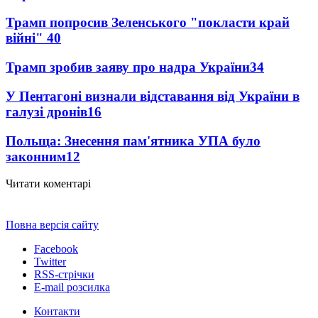
Трамп попросив Зеленського "покласти край
війні"
40
Трамп зробив заяву про надра України
34
У Пентагоні визнали відставання від України в
галузі дронів
16
Польща: Знесення пам'ятника УПА було
законним
12
Читати коментарі
Повна версія сайту
Facebook
Twitter
RSS-стрічки
E-mail розсилка
Контакти