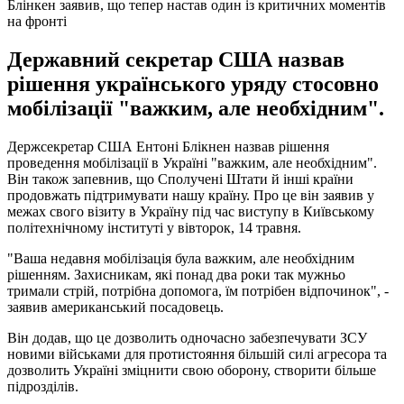
Блінкен заявив, що тепер настав один із критичних моментів
на фронті
Державний секретар США назвав
рішення українського уряду стосовно
мобілізації "важким, але необхідним".
Держсекретар США Ентоні Блікнен назвав рішення
проведення мобілізації в Україні "важким, але необхідним".
Він також запевнив, що Сполучені Штати й інші країни
продовжать підтримувати нашу країну. Про це він заявив у
межах свого візиту в Україну під час виступу в Київському
політехнічному інституті у вівторок, 14 травня.
"Ваша недавня мобілізація була важким, але необхідним
рішенням. Захисникам, які понад два роки так мужньо
тримали стрій, потрібна допомога, їм потрібен відпочинок", -
заявив американський посадовець.
Він додав, що це дозволить одночасно забезпечувати ЗСУ
новими військами для протистояння більшій силі агресора та
дозволить Україні зміцнити свою оборону, створити більше
підрозділів.