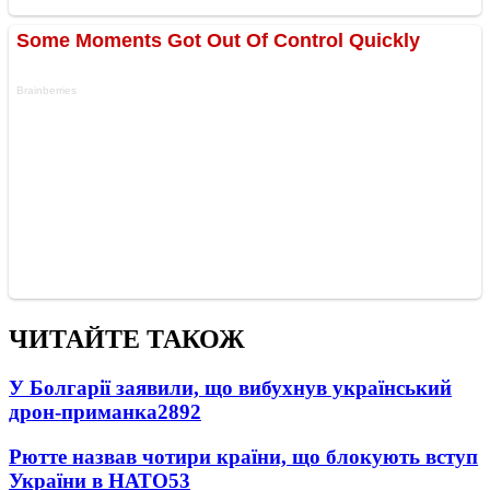
ЧИТАЙТЕ ТАКОЖ
У Болгарії заявили, що вибухнув український
дрон-приманка
2892
Рютте назвав чотири країни, що блокують вступ
України в НАТО
53