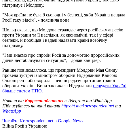
підтримує і Молдову.
"Моя країна не була б сьогодні у безпеці, якби Україна не дала
Росії таку відсіч", - пояснила вона.
Шольц сказав, що Молдова страждає через російську агресію
проти України та її наслідки, як економічні, так і у сфері
безпеки, й пообіцяв і надалі надавати країні всебічну
підтримку.
"І ми знаємо про спроби Росії за допомогою проросійських
діячів дестабілізувати ситуацію", - додав канцлер.
Раніше повідомлялося, що президент Молдови Мая Санду
провела зустріч із міністром оборони Нідерландів Кайсою
Оллонгрен і обговорила з нею передачу протиповітряної
оборони Україні. Вона закликала Нідерланди
передати Україні
більше систем ППО.
Новини від
Корреспондент.net
в Telegram та WhatsApp.
Підписуйтесь на наші канали
https://t.me/korrespondentnet
та
WhatsApp
Читайте Korrespondent.net в Google News
Війна Росії з Україною