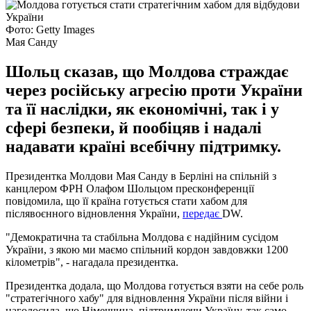
Фото: Getty Images
Мая Санду
Шольц сказав, що Молдова страждає
через російську агресію проти України
та її наслідки, як економічні, так і у
сфері безпеки, й пообіцяв і надалі
надавати країні всебічну підтримку.
Президентка Молдови Мая Санду в Берліні на спільній з
канцлером ФРН Олафом Шольцом пресконференції
повідомила, що її країна готується стати хабом для
післявоєнного відновлення України,
передає
DW.
"Демократична та стабільна Молдова є надійним сусідом
України, з якою ми маємо спільний кордон завдовжки 1200
кілометрів", - нагадала президентка.
Президентка додала, що Молдова готується взяти на себе роль
"стратегічного хабу" для відновлення України після війни і
наголосила, що Німеччина, підтримуючи Україну, так само