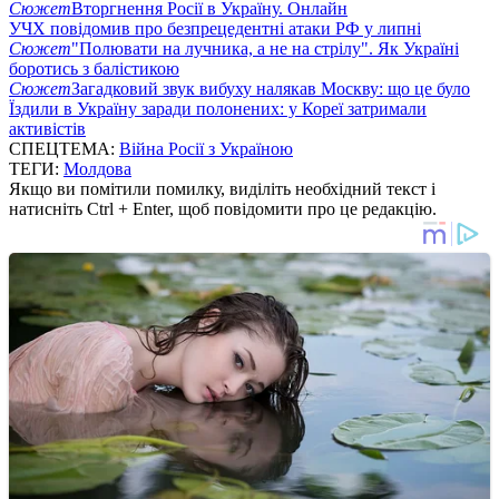
Сюжет
Вторгнення Росії в Україну. Онлайн
УЧХ повідомив про безпрецедентні атаки РФ у липні
Сюжет
"Полювати на лучника, а не на стрілу". Як Україні
боротись з балістикою
Сюжет
Загадковий звук вибуху налякав Москву: що це було
Їздили в Україну заради полонених: у Кореї затримали
активістів
СПЕЦТЕМА:
Війна Росії з Україною
ТЕГИ:
Молдова
Якщо ви помітили помилку, виділіть необхідний текст і
натисніть Ctrl + Enter, щоб повідомити про це редакцію.