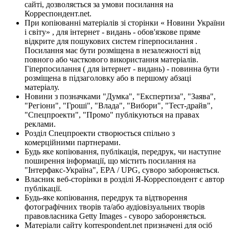
сайті, дозволяється за умови посилання на
Корреспондент.net.
При копіюванні матеріалів зі сторінки « Новини України
і світу» , для інтернет - видань - обов'язкове пряме
відкрите для пошукових систем гіперпосилання .
Посилання має бути розміщена в незалежності від
повного або часткового використання матеріалів.
Гіперпосилання ( для інтернет - видань) - повинна бути
розміщена в підзаголовку або в першому абзаці
матеріалу.
Новини з позначками "Думка", "Експертиза", "Заява",
"Регіони", "Гроші", "Влада", "Вибори", "Тест-драйв",
"Спецпроекти", "Промо" публікуються на правах
реклами.
Розділ Спецпроекти створюється спільно з
комерційними партнерами.
Будь яке копіювання, публікація, передрук, чи наступне
поширення інформації, що містить посилання на
"Інтерфакс-Україна", EPA / UPG, суворо забороняється.
Власник веб-сторінки в розділі Я-Корреспондент є автор
публікації.
Будь-яке копіювання, передрук та відтворення
фотографічних творів та/або аудіовізуальних творів
правовласника Getty Images - суворо забороняється.
Матеріали сайту korrespondent.net призначені для осіб