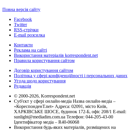
Повна версія сайту
Facebook
Twitter
RSS-стрічки
E-mail розсилка
Контакти
Реклама на сайті
Використання матеріалів korrespondent.net
Правила користування сайтом
Договір користування сайтом
Політика у сфері конфіденційності і персональних даних
Угода щодо користування
Редакція
© 2000-2026, Korrespondent.net
Суб'єкт у сфері онлайн-медіа Назва онлайн-медіа –
«КореспонденТ.net» Адреса: 02091, місто Київ,
ХАРКІВСЬКЕ ШОСЕ, будинок 172-Б, офіс 208/1 E-mail:
sunlight@mediadim.com.ua
Телефон: 044-205-43-00
Ідентифікатор медіа – R40-06068
Використання будь-яких матеріалів, розміщених на