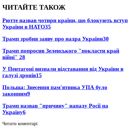
ЧИТАЙТЕ ТАКОЖ
Рютте назвав чотири країни, що блокують вступ
України в НАТО
35
Трамп зробив заяву про надра України
30
Трамп попросив Зеленського "покласти край
війні"
28
У Пентагоні визнали відставання від України в
галузі дронів
15
Польща: Знесення пам'ятника УПА було
законним
9
Трамп назвав "причину" нападу Росії на
Україну
6
Читати коментарі