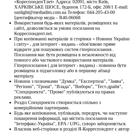
«КореспонденТ.net» Адреса: 02091, місто Київ,
ХАРКІВСЬКЕ ШОСЕ, будинок 172-Б, офіс 208/1 E-mail:
sunlight@mediadim.com.ua
Телефон: 044-205-43-00
Ідентифікатор медіа – R40-06068
Використання будь-яких матеріалів, розміщених на
сайті, дозволяється за умови посилання на
Корреспондент.net.
При копіюванні матеріалів зі сторінки « Новини України
і світу» , для інтернет - видань - обов'язкове пряме
відкрите для пошукових систем гіперпосилання .
Посилання має бути розміщена в незалежності від
повного або часткового використання матеріалів.
Гіперпосилання ( для інтернет - видань) - повинна бути
розміщена в підзаголовку або в першому абзаці
матеріалу.
Новини з позначками "Думка", "Експертиза", "Заява",
"Регіони", "Гроші", "Влада", "Вибори", "Тест-драйв",
"Спецпроекти", "Промо" публікуються на правах
реклами.
Розділ Спецпроекти створюється спільно з
комерційними партнерами.
Будь яке копіювання, публікація, передрук, чи наступне
поширення інформації, що містить посилання на
"Інтерфакс-Україна", EPA / UPG, суворо забороняється.
Власник веб-сторінки в розділі Я-Корреспондент є автор