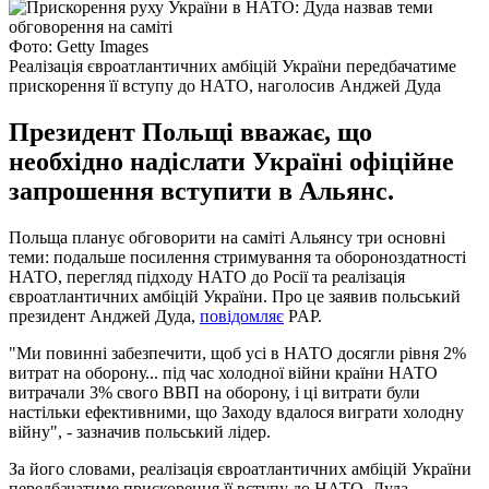
Фото: Getty Images
Реалізація євроатлантичних амбіцій України передбачатиме
прискорення її вступу до НАТО, наголосив Анджей Дуда
Президент Польщі вважає, що
необхідно надіслати Україні офіційне
запрошення вступити в Альянс.
Польща планує обговорити на саміті Альянсу три основні
теми: подальше посилення стримування та обороноздатності
НАТО, перегляд підходу НАТО до Росії та реалізація
євроатлантичних амбіцій України. Про це заявив польський
президент Анджей Дуда,
повідомляє
PAP.
"Ми повинні забезпечити, щоб усі в НАТО досягли рівня 2%
витрат на оборону... під час холодної війни країни НАТО
витрачали 3% свого ВВП на оборону, і ці витрати були
настільки ефективними, що Заходу вдалося виграти холодну
війну", - зазначив польський лідер.
За його словами, реалізація євроатлантичних амбіцій України
передбачатиме прискорення її вступу до НАТО. Дуда