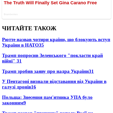
ЧИТАЙТЕ ТАКОЖ
Рютте назвав чотири країни, що блокують вступ
України в НАТО
35
Трамп попросив Зеленського "покласти край
війні"
31
Трамп зробив заяву про надра України
31
У Пентагоні визнали відставання від України в
галузі дронів
16
Польща: Знесення пам'ятника УПА було
законним
9