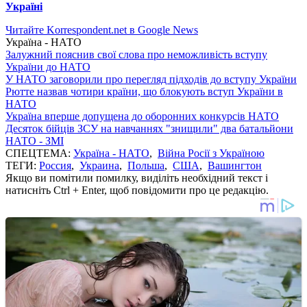
Україні
Читайте Korrespondent.net в Google News
Україна - НАТО
Залужний пояснив свої слова про неможливість вступу
України до НАТО
У НАТО заговорили про перегляд підходів до вступу України
Рютте назвав чотири країни, що блокують вступ України в
НАТО
Україна вперше допущена до оборонних конкурсів НАТО
Десяток бійців ЗСУ на навчаннях "знищили" два батальйони
НАТО - ЗМІ
СПЕЦТЕМА:
Україна - НАТО
,
Війна Росії з Україною
ТЕГИ:
Россия
,
Украина
,
Польша
,
США
,
Вашингтон
Якщо ви помітили помилку, виділіть необхідний текст і
натисніть Ctrl + Enter, щоб повідомити про це редакцію.