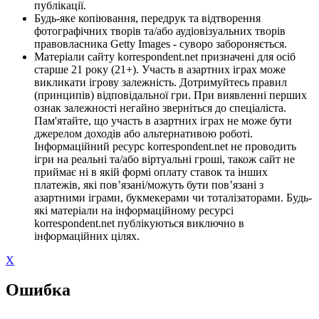
публікації.
Будь-яке копіювання, передрук та відтворення
фотографічних творів та/або аудіовізуальних творів
правовласника Getty Images - суворо забороняється.
Матеріали сайту korrespondent.net призначені для осіб
старше 21 року (21+). Участь в азартних іграх може
викликати ігрову залежність. Дотримуйтесь правил
(принципів) відповідальної гри. При виявленні перших
ознак залежності негайно зверніться до спеціаліста.
Пам'ятайте, що участь в азартних іграх не може бути
джерелом доходів або альтернативою роботі.
Інформаційний ресурс korrespondent.net не проводить
ігри на реальні та/або віртуальні гроші, також сайт не
приймає ні в якій формі оплату ставок та інших
платежів, які пов’язані/можуть бути пов’язані з
азартними іграми, букмекерами чи тоталізаторами. Будь-
які матеріали на інформаційному ресурсі
korrespondent.net публікуються виключно в
інформаційних цілях.
X
Ошибка