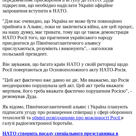
підкреслив, що необхідно надіслати Україні офіційне
запрошення вступити в НАТО.
"Для нас очевидно, що Україна не може бути повноцінно
прийнята в Альянс, поки не закінчиться війна, але цей процес,
на нашу думку, має тривати, тому що це також демонстрація
НАТО Росії того, що прагнення українського народу
приєднатися до Північноатлантичного альянсу
прислухаються, розуміють і виконують", - наголосив
польський президент.
Він зауважив, що багато країн НАТО у своїй риториці щодо
Росії повертаються до Основоположного акту НАТО-Росія.
"Цей акт фактично вже давно не діє. Ми вважаємо, що Росія
неодноразово порушувала цей акт. Цей акт треба вважати
мертвим, його треба вважати фактично порушеним Росією", -
резюмував Дуда.
Як відомо, Північноатлантичний альянс і Україна планують
підписати угоду про розширення співпраці у сфері оборонних
технологій та
обміні розвідданими про можливості Росії
в
галузі радіоелектронної боротьби.
НАТО створить посаду спеціального представника в