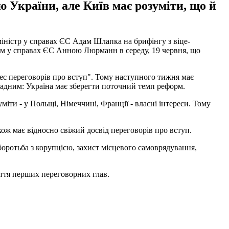
ю України, але Київ має розуміти, що й
міністр у справах ЄС Адам Шлапка на брифінгу з віце-
ром у справах ЄС Анною Люрманн в середу, 19 червня, що
ес переговорів про вступ". Тому наступного тижня має
ладним: Україна має зберегти поточний темп реформ.
міти - у Польщі, Німеччині, Франції - власні інтереси. Тому
кож має відносно свіжий досвід переговорів про вступ.
боротьба з корупцією, захист місцевого самоврядування,
ття перших переговорних глав.