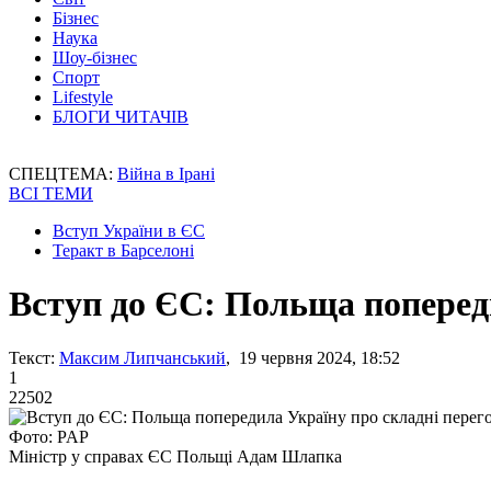
Бізнес
Наука
Шоу-бізнес
Спорт
Lifestyle
БЛОГИ ЧИТАЧІВ
СПЕЦТЕМА:
Війна в Ірані
ВСІ ТЕМИ
Вступ України в ЄС
Теракт в Барселоні
Вступ до ЄС: Польща поперед
Текст:
Максим Липчанський
, 19 червня 2024, 18:52
1
22502
Фото: PAP
Міністр у справах ЄС Польщі Адам Шлапка