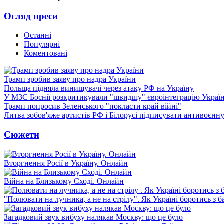
Огляд преси
Останні
Популярні
Коментовані
Трамп зробив заяву про надра України
Польща підняла винищувачі через атаку РФ на Україну
У МЗС Боснії розкритикували "швидшу" євроінтеграцію Украї
Трамп попросив Зеленського "покласти край війні"
Литва зобов'яже артистів РФ і Білорусі підписувати антивоєнн
Сюжети
Вторгнення Росії в Україну. Онлайн
Війна на Близькому Сході. Онлайн
"Полювати на лучника, а не на стрілу". Як Україні боротись з 
Загадковий звук вибуху налякав Москву: що це було