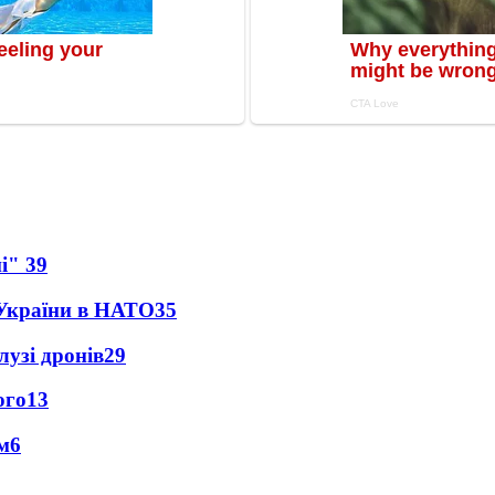
ні"
39
 України в НАТО
35
лузі дронів
29
ого
13
м
6