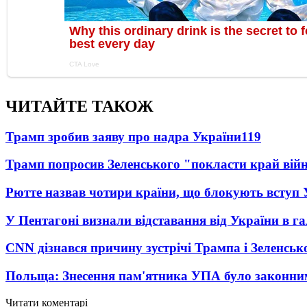
ЧИТАЙТЕ ТАКОЖ
Трамп зробив заяву про надра України
119
Трамп попросив Зеленського "покласти край вій
Рютте назвав чотири країни, що блокують вступ
У Пентагоні визнали відставання від України в га
CNN дізнався причину зустрічі Трампа і Зеленськ
Польща: Знесення пам'ятника УПА було законни
Читати коментарі