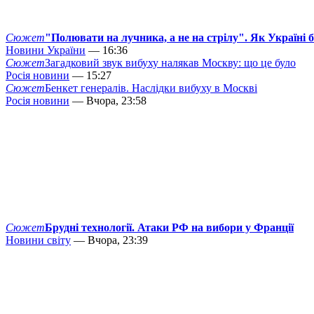
Сюжет
"Полювати на лучника, а не на стрілу". Як Україні 
Новини України
— 16:36
Сюжет
Загадковий звук вибуху налякав Москву: що це було
Росія новини
— 15:27
Сюжет
Бенкет генералів. Наслідки вибуху в Москві
Росія новини
— Вчора, 23:58
Сюжет
Брудні технології. Атаки РФ на вибори у Франції
Новини світу
— Вчора, 23:39