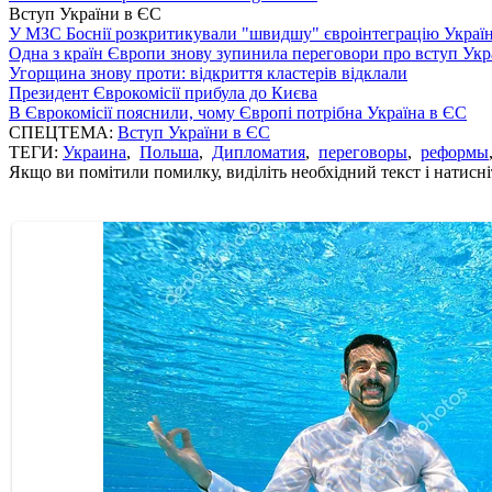
Вступ України в ЄС
У МЗС Боснії розкритикували "швидшу" євроінтеграцію Украї
Одна з країн Європи знову зупинила переговори про вступ Укр
Угорщина знову проти: відкриття кластерів відклали
Президент Єврокомісії прибула до Києва
В Єврокомісії пояснили, чому Європі потрібна Україна в ЄС
СПЕЦТЕМА:
Вступ України в ЄС
ТЕГИ:
Украина
,
Польша
,
Дипломатия
,
переговоры
,
реформы
Якщо ви помітили помилку, виділіть необхідний текст і натисніт