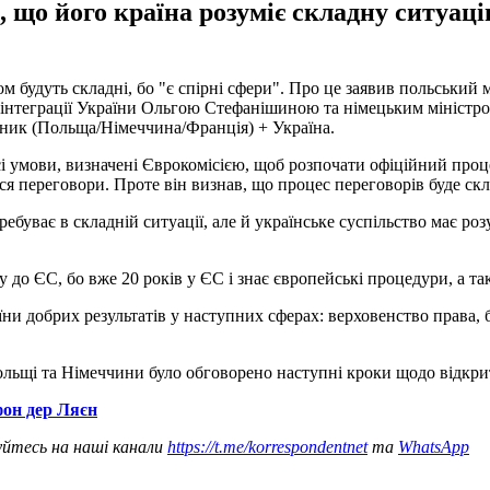
 що його країна розуміє складну ситуаці
 будуть складні, бо "є спірні сфери". Про це заявив польський 
ої інтеграції України Ольгою Стефанішиною та німецьким мініст
тник (Польща/Німеччина/Франція) + Україна.
і умови, визначені Єврокомісією, щоб розпочати офіційний проц
ся переговори. Проте він визнав, що процес переговорів буде ск
ебуває в складній ситуації, але й українське суспільство має розу
до ЄС, бо вже 20 років у ЄС і знає європейські процедури, а та
їни добрих результатів у наступних сферах: верховенство права, 
ольщі та Німеччини було обговорено наступні кроки щодо відкри
фон дер Ляєн
уйтесь на наші канали
https://t.me/korrespondentnet
та
WhatsApp