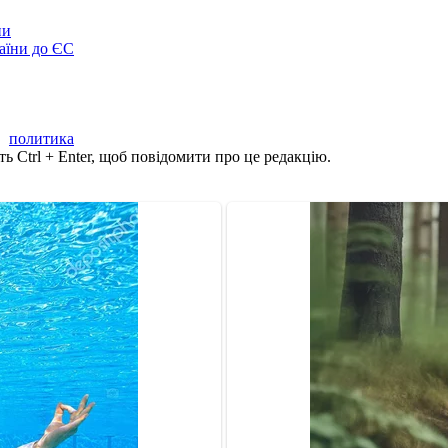
ни
аїни до ЄС
,
политика
ь Ctrl + Enter, щоб повідомити про це редакцію.