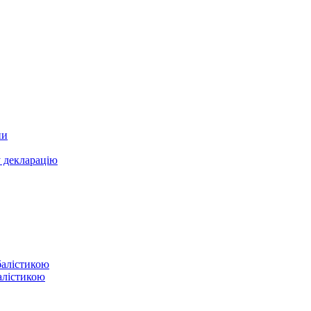
ни
у декларацію
балістикою