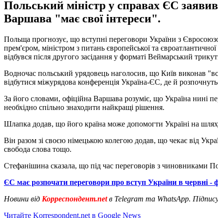
Польський міністр у справах ЄС заявив,
Варшава "має свої інтереси".
Польща прогнозує, що вступні переговори України з Євросоюзом
прем'єром, міністром з питань європейської та євроатлантичн
відбувся після другого засідання у форматі Веймарський трику
Водночас польський урядовець наголосив, що Київ виконав "вс
відбутися міжурядова конференція Україна-ЄС, де й розпочнуть
За його словами, офіційна Варшава розуміє, що Україна нині пер
необхідно спільно знаходити найкращі рішення.
Шлапка додав, що його країна може допомогти Україні на шляху 
Він разом зі своєю німецькою колегою додав, що чекає від Укра
свобода слова тощо.
Стефанішина сказала, що під час переговорів з чиновниками П
ЄС має розпочати переговори про вступ України в червні - 
Новини від
Корреспондент.net
в Telegram та WhatsApp. Підпис
Читайте Korrespondent.net в Google News