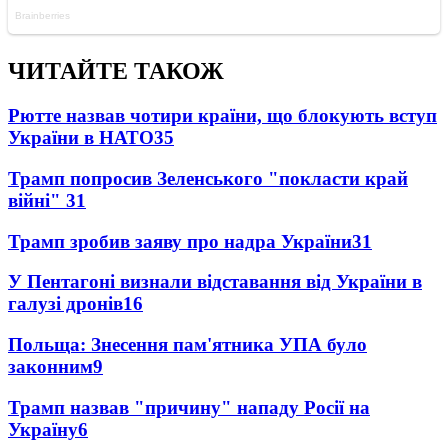
ЧИТАЙТЕ ТАКОЖ
Рютте назвав чотири країни, що блокують вступ
України в НАТО
35
Трамп попросив Зеленського "покласти край
війні"
31
Трамп зробив заяву про надра України
31
У Пентагоні визнали відставання від України в
галузі дронів
16
Польща: Знесення пам'ятника УПА було
законним
9
Трамп назвав "причину" нападу Росії на
Україну
6