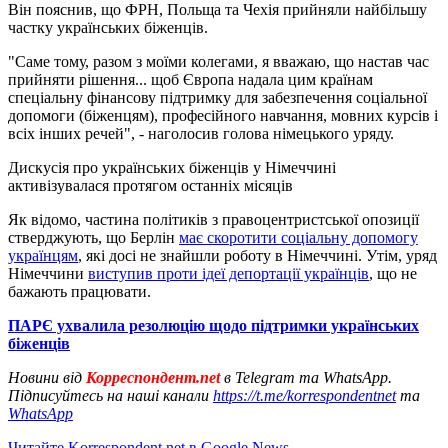
Він пояснив, що ФРН, Польща та Чехія прийняли найбільшу
частку українських біженців.
"Саме тому, разом з моїми колегами, я вважаю, що настав час
прийняти рішення... щоб Європа надала цим країнам
спеціальну фінансову підтримку для забезпечення соціальної
допомоги (біженцям), професійного навчання, мовних курсів і
всіх інших речей", - наголосив голова німецького уряду.
Дискусія про українських біженців у Німеччині
активізувалася протягом останніх місяців
Як відомо, частина політиків з правоцентристської опозиції
стверджують, що Берлін
має скоротити соціальну допомогу
українцям
, які досі не знайшли роботу в Німеччині. Утім, уряд
Німеччини
виступив проти ідеї депортації українців
, що не
бажають працювати.
ПАРЄ ухвалила резолюцію щодо підтримки українських
біженців
Новини від
Корреспондент.net
в Telegram та WhatsApp.
Підписуйтесь на наші канали
https://t.me/korrespondentnet
та
WhatsApp
Читайте Korrespondent.net в Google News