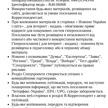
sunlight@mediadim.com.ua
Телефон: 044-205-43-00
Ідентифікатор медіа – R40-06068
Використання будь-яких матеріалів, розміщених на
сайті, дозволяється за умови посилання на
Корреспондент.net.
При копіюванні матеріалів зі сторінки « Новини України
і світу» , для інтернет - видань - обов'язкове пряме
відкрите для пошукових систем гіперпосилання .
Посилання має бути розміщена в незалежності від
повного або часткового використання матеріалів.
Гіперпосилання ( для інтернет - видань) - повинна бути
розміщена в підзаголовку або в першому абзаці
матеріалу.
Новини з позначками "Думка", "Експертиза", "Заява",
"Регіони", "Гроші", "Влада", "Вибори", "Тест-драйв",
"Спецпроекти", "Промо" публікуються на правах
реклами.
Розділ Спецпроекти створюється спільно з
комерційними партнерами.
Будь яке копіювання, публікація, передрук, чи наступне
поширення інформації, що містить посилання на
"Інтерфакс-Україна", EPA / UPG, суворо забороняється.
Власник веб-сторінки в розділі Я-Корреспондент є автор
публікації.
Будь-яке копіювання, передрук та відтворення