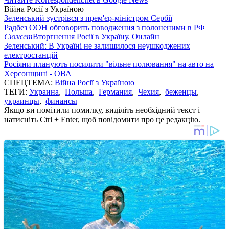
Війна Росії з Україною
Зеленський зустрівся з прем'єр-міністром Сербії
Радбез ООН обговорить поводження з полоненими в РФ
Сюжет
Вторгнення Росії в Україну. Онлайн
Зеленський: В Україні не залишилося неушкоджених
електростанцій
Росіяни планують посилити "вільне полювання" на авто на
Херсонщині - ОВА
СПЕЦТЕМА:
Війна Росії з Україною
ТЕГИ:
Украина
,
Польша
,
Германия
,
Чехия
,
беженцы
,
украинцы
,
финансы
Якщо ви помітили помилку, виділіть необхідний текст і
натисніть Ctrl + Enter, щоб повідомити про це редакцію.