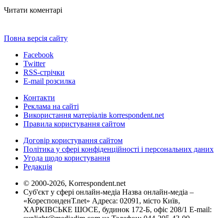
Читати коментарі
Повна версія сайту
Facebook
Twitter
RSS-стрічки
E-mail розсилка
Контакти
Реклама на сайті
Використання матеріалів korrespondent.net
Правила користування сайтом
Договір користування сайтом
Політика у сфері конфіденційності і персональних даних
Угода щодо користування
Редакція
© 2000-2026, Korrespondent.net
Суб'єкт у сфері онлайн-медіа Назва онлайн-медіа –
«КореспонденТ.net» Адреса: 02091, місто Київ,
ХАРКІВСЬКЕ ШОСЕ, будинок 172-Б, офіс 208/1 E-mail: