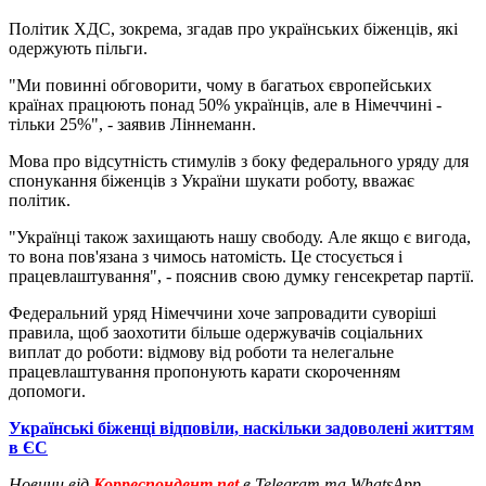
Політик ХДС, зокрема, згадав про українських біженців, які
одержують пільги.
"Ми повинні обговорити, чому в багатьох європейських
країнах працюють понад 50% українців, але в Німеччині -
тільки 25%", - заявив Ліннеманн.
Мова про відсутність стимулів з боку федерального уряду для
спонукання біженців з України шукати роботу, вважає
політик.
"Українці також захищають нашу свободу. Але якщо є вигода,
то вона пов'язана з чимось натомість. Це стосується і
працевлаштування", - пояснив свою думку генсекретар партії.
Федеральний уряд Німеччини хоче запровадити суворіші
правила, щоб заохотити більше одержувачів соціальних
виплат до роботи: відмову від роботи та нелегальне
працевлаштування пропонують карати скороченням
допомоги.
Українські біженці відповіли, наскільки задоволені життям
в ЄС
Новини від
Корреспондент.net
в Telegram та WhatsApp.