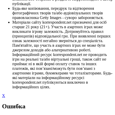
публікації.
Будь-яке копіювання, передрук та відтворення
фотографічних творів та/або аудіовізуальних творів
правовласника Getty Images - суворо забороняється.
Матеріали сайту korrespondent.net призначені для осіб
старше 21 року (21+). Участь в азартних іграх може
викликати ігрову залежність. Дотримуйтесь правил
(принципів) відповідальної гри. При виявленні перших
ознак залежності негайно зверніться до спеціаліста.
Пам'ятайте, що участь в азартних іграх не може бути
джерелом доходів або альтернативою роботі.
Інформаційний ресурс korrespondent.net не проводить
ігри на реальні та/або віртуальні гроші, також сайт не
приймає ні в якій формі оплату ставок та інших
платежів, які пов’язані/можуть бути пов’язані з
азартними іграми, букмекерами чи тоталізаторами. Будь-
які матеріали на інформаційному ресурсі
korrespondent.net публікуються виключно в
інформаційних цілях.
X
Ошибка