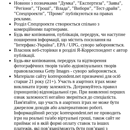
Новини з позначками "Думка", "Експертиза", "Заява",
"Регіони", "Гроші", "Влада", "Вибори", "Тест-драйв",
"Спецпроекти", "Промо" публікуються на правах
реклами.
Розділ Спецпроекти створюється спільно з
комерційними партнерами.
Будь яке копіювання, публікація, передрук, чи наступне
поширення інформації, що містить посилання на
"Інтерфакс-Україна", EPA / UPG, суворо забороняється.
Власник веб-сторінки в розділі Я-Корреспондент є автор
публікації.
Будь-яке копіювання, передрук та відтворення
фотографічних творів та/або аудіовізуальних творів
правовласника Getty Images - суворо забороняється.
Матеріали сайту korrespondent.net призначені для осіб
старше 21 року (21+). Участь в азартних іграх може
викликати ігрову залежність. Дотримуйтесь правил
(принципів) відповідальної гри. При виявленні перших
ознак залежності негайно зверніться до спеціаліста.
Пам'ятайте, що участь в азартних іграх не може бути
джерелом доходів або альтернативою роботі.
Інформаційний ресурс korrespondent.net не проводить
ігри на реальні та/або віртуальні гроші, також сайт не
приймає ні в якій формі оплату ставок та інших
платежів, які пов’язані/можуть бути пов’язані з