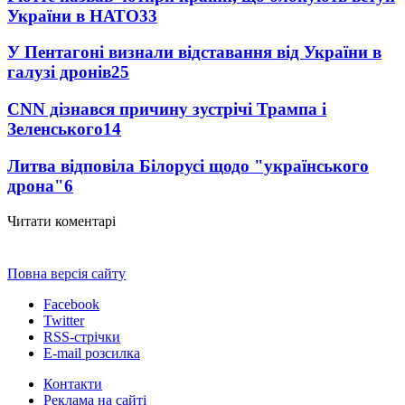
України в НАТО
33
У Пентагоні визнали відставання від України в
галузі дронів
25
CNN дізнався причину зустрічі Трампа і
Зеленського
14
Литва відповіла Білорусі щодо "українського
дрона"
6
Читати коментарі
Повна версія сайту
Facebook
Twitter
RSS-стрічки
E-mail розсилка
Контакти
Реклама на сайті