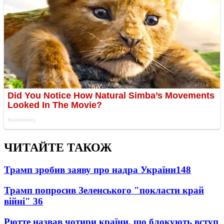
ЧИТАЙТЕ ТАКОЖ
Трамп зробив заяву про надра України
148
Трамп попросив Зеленського "покласти край
війні"
36
Рютте назвав чотири країни, що блокують вступ