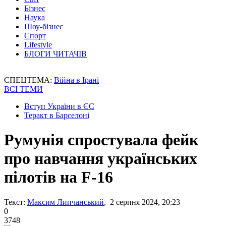
Бізнес
Наука
Шоу-бізнес
Спорт
Lifestyle
БЛОГИ ЧИТАЧІВ
СПЕЦТЕМА:
Війна в Ірані
ВСІ ТЕМИ
Вступ України в ЄС
Теракт в Барселоні
Румунія спростувала фейк
про навчання українських
пілотів на F-16
Текст:
Максим Липчанський
, 2 серпня 2024, 20:23
0
3748