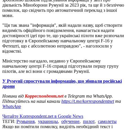
діяльність Міноборони Румунії за 2023 рік, та ще й з безліччю
помилок, що свідчить про автоматичний переклад з іншої
мови.
"Ця так звана "інформація", якій надали назву, щоб створити
видимість офіційного повідомлення, намагається надати
достовірності ідеї про те, що українські пілоти вже розпочали
підготовку в Європейському навчальному центрі F-16 у
Фетешті, що є абсолютною неправдою", - наголосили у
відомстві.
Міністерство нагадало, недавно у Європейському
навчальному центрі F-16 справді підготували першу групу
пілотів, але всі вони є громадянами Румунії.
У Румунії спростували інформацію, що збивали російські
дрони
Новини від
Корреспондент.net
в Telegram та WhatsApp.
Підписуйтесь на наші канали
https://t.me/korrespondentnet
та
WhatsApp
Читайте Korrespondent.net в Google News
ТЕГИ:
Румыния
,
украинцы
,
обучение
,
пилот
,
самолеты
Якщо ви помітили помилку, виділіть необхідний текст і