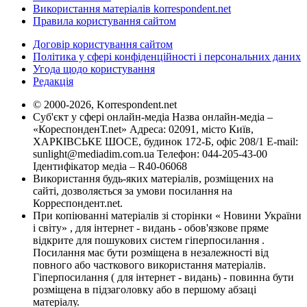
Використання матеріалів korrespondent.net
Правила користування сайтом
Договір користування сайтом
Політика у сфері конфіденційності і персональних даних
Угода щодо користування
Редакція
© 2000-2026, Korrespondent.net
Суб'єкт у сфері онлайн-медіа Назва онлайн-медіа –
«КореспонденТ.net» Адреса: 02091, місто Київ,
ХАРКІВСЬКЕ ШОСЕ, будинок 172-Б, офіс 208/1 E-mail:
sunlight@mediadim.com.ua
Телефон: 044-205-43-00
Ідентифікатор медіа – R40-06068
Використання будь-яких матеріалів, розміщених на
сайті, дозволяється за умови посилання на
Корреспондент.net.
При копіюванні матеріалів зі сторінки « Новини України
і світу» , для інтернет - видань - обов'язкове пряме
відкрите для пошукових систем гіперпосилання .
Посилання має бути розміщена в незалежності від
повного або часткового використання матеріалів.
Гіперпосилання ( для інтернет - видань) - повинна бути
розміщена в підзаголовку або в першому абзаці
матеріалу.