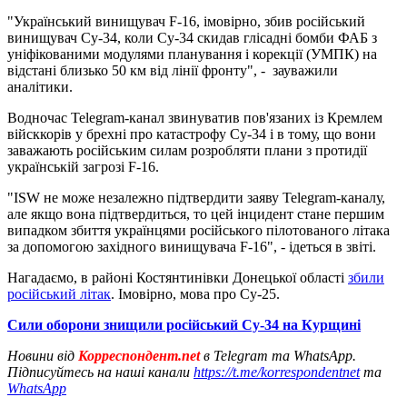
"Український винищувач F-16, імовірно, збив російський
винищувач Су-34, коли Су-34 скидав глісадні бомби ФАБ з
уніфікованими модулями планування і корекції (УМПК) на
відстані близько 50 км від лінії фронту", - зауважили
аналітики.
Водночас Telegram-канал звинуватив пов'язаних із Кремлем
війсккорів у брехні про катастрофу Су-34 і в тому, що вони
заважають російським силам розробляти плани з протидії
українській загрозі F-16.
"ISW не може незалежно підтвердити заяву Telegram-каналу,
але якщо вона підтвердиться, то цей інцидент стане першим
випадком збиття українцями російського пілотованого літака
за допомогою західного винищувача F-16", - ідеться в звіті.
Нагадаємо, в районі Костянтинівки Донецької області
збили
російський літак
. Імовірно, мова про Су-25.
Сили оборони знищили російський Су-34 на Курщині
Новини від
Корреспондент.net
в Telegram та WhatsApp.
Підписуйтесь на наші канали
https://t.me/korrespondentnet
та
WhatsApp