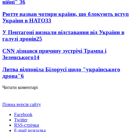
війні"
36
Рютте назвав чотири країни, що блокують вступ
України в НАТО
33
У Пентагоні визнали відставання від України в
галузі дронів
25
CNN дізнався причину зустрічі Трампа і
Зеленського
14
Литва відповіла Білорусі щодо "українського
дрона"
6
Читати коментарі
Повна версія сайту
Facebook
Twitter
RSS-стрічки
E-mail розсилка