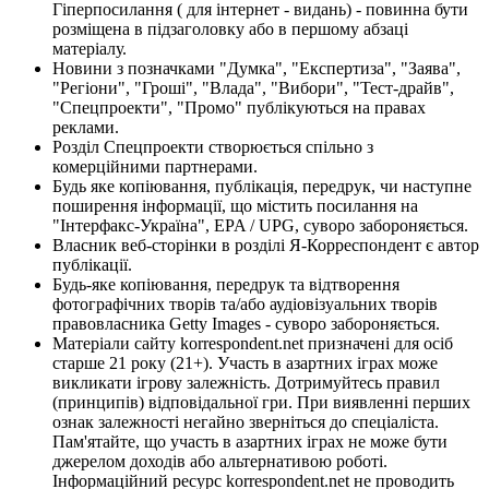
Гіперпосилання ( для інтернет - видань) - повинна бути
розміщена в підзаголовку або в першому абзаці
матеріалу.
Новини з позначками "Думка", "Експертиза", "Заява",
"Регіони", "Гроші", "Влада", "Вибори", "Тест-драйв",
"Спецпроекти", "Промо" публікуються на правах
реклами.
Розділ Спецпроекти створюється спільно з
комерційними партнерами.
Будь яке копіювання, публікація, передрук, чи наступне
поширення інформації, що містить посилання на
"Інтерфакс-Україна", EPA / UPG, суворо забороняється.
Власник веб-сторінки в розділі Я-Корреспондент є автор
публікації.
Будь-яке копіювання, передрук та відтворення
фотографічних творів та/або аудіовізуальних творів
правовласника Getty Images - суворо забороняється.
Матеріали сайту korrespondent.net призначені для осіб
старше 21 року (21+). Участь в азартних іграх може
викликати ігрову залежність. Дотримуйтесь правил
(принципів) відповідальної гри. При виявленні перших
ознак залежності негайно зверніться до спеціаліста.
Пам'ятайте, що участь в азартних іграх не може бути
джерелом доходів або альтернативою роботі.
Інформаційний ресурс korrespondent.net не проводить