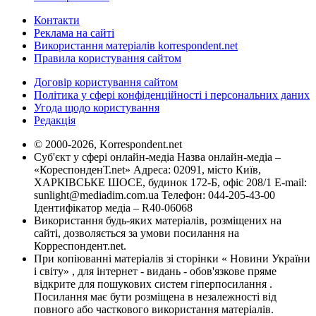
Контакти
Реклама на сайті
Використання матеріалів korrespondent.net
Правила користування сайтом
Договір користування сайтом
Політика у сфері конфіденційності і персональних даних
Угода щодо користування
Редакція
© 2000-2026, Korrespondent.net
Суб'єкт у сфері онлайн-медіа Назва онлайн-медіа –
«КореспонденТ.net» Адреса: 02091, місто Київ,
ХАРКІВСЬКЕ ШОСЕ, будинок 172-Б, офіс 208/1 E-mail:
sunlight@mediadim.com.ua
Телефон: 044-205-43-00
Ідентифікатор медіа – R40-06068
Використання будь-яких матеріалів, розміщених на
сайті, дозволяється за умови посилання на
Корреспондент.net.
При копіюванні матеріалів зі сторінки « Новини України
і світу» , для інтернет - видань - обов'язкове пряме
відкрите для пошукових систем гіперпосилання .
Посилання має бути розміщена в незалежності від
повного або часткового використання матеріалів.