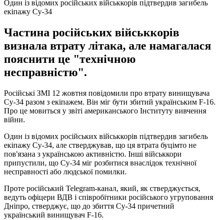
Один із відомих російських військкорів підтвердив загибель
екіпажу Су-34
Частина російських військкорів
визнала втрату літака, але намагалася
пояснити це "технічною
несправністю".
Російські ЗМІ 12 жовтня повідомили про втрату винищувача
Су-34 разом з екіпажем. Він міг бути збитий українським F-16.
Про це мовиться у звіті американського Інституту вивчення
війни.
Один із відомих російських військкорів підтвердив загибель
екіпажу Су-34, але стверджував, що ця втрата буцімто не
пов'язана з українською активністю. Інші військкори
припустили, що Су-34 міг розбитися внаслідок технічної
несправності або людської помилки.
Проте російський Telegram-канал, який, як стверджується,
ведуть офіцери ВДВ і співробітники російського угруповання
Дніпро, стверджує, що до збиття Су-34 причетний
український винищувач F-16.