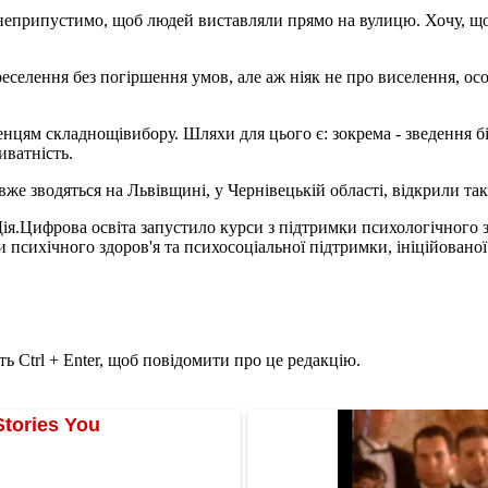
 неприпустимо, щоб людей виставляли прямо на вулицю. Хочу, що
селення без погіршення умов, але аж ніяк не про виселення, ос
ям складнощівибору. Шляхи для цього є: зокрема - зведення біл
иватність.
же зводяться на Львівщині, у Чернівецькій області, відкрили так
Дія.Цифрова освіта запустило курси з підтримки психологічного 
 психічного здоров'я та психосоціальної підтримки, ініційован
ь Ctrl + Enter, щоб повідомити про це редакцію.