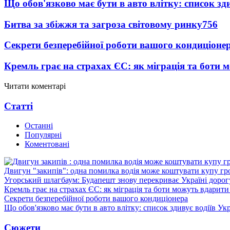
Що обов'язково має бути в авто влітку: список зди
Битва за збіжжя та загроза світовому ринку
756
Секрети безперебійної роботи вашого кондиціоне
Кремль грає на страхах ЄС: як міграція та боти 
Читати коментарі
Статті
Останні
Популярні
Коментовані
Двигун "закипів": одна помилка водія може коштувати купу г
Угорський шлагбаум: Будапешт знову перекриває Україні дорог
Кремль грає на страхах ЄС: як міграція та боти можуть вдарити
Секрети безперебійної роботи вашого кондиціонера
Що обов'язково має бути в авто влітку: список здивує водіїв Ук
Сюжети