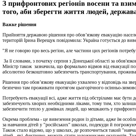
З прифронтових регіонів восени та взи
того, аби зберегти життя людей, держав
Важке рішення
Прийняття державою рішення про обов’язкову евакуацію населен
територій Ірина Верещук повідомила: Україна готується до вивез
"Я не говорю про весь регіон, але частини цих регіонів потребу
За її словами, з початку серпня з Донецької області за обов'яз
Міністр також зазначила, що формально відмов від евакуації по
абсолютно безкоштовно забезпечить транспортування, проживанн
Рішення про обов’язкову евакуацію ухвалено у відповідь на зв
безпечно там проживати протягом цьогорічного осінньо-зимовог
Потребують евакуації всі, адже життя під обстрілами має бути
забезпечують хворих необхідними ліками, тому тим, хто залишив
забезпечити тепло у домівках людей, що мешкають у прифрон
Окрема проблема - це вивезення родин із дітьми, адже їм особ
за навчання дітей у "російських" школах, подекуди й погрожую
Також стало відомо, що у школах, де розпочнеться такий "навча
дітей - які, фактично, можуть стати заложниками окупантів. То