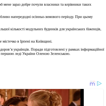
б мене зараз добре почули власники та керівники таких
обливо напередодні осінньо-зимового періоду. При цьому
ьшої кількості модульних будинків для українських біженців,
е містечко в Ірпені на Київщині.
здоров’я українців. Поради підготовлені у рамках інформаційної
ої першою леді України Оленою Зеленською.