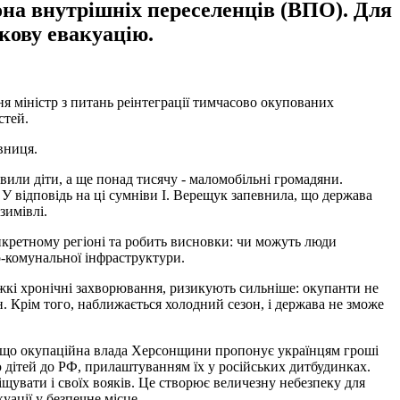
она внутрішніх переселенців (ВПО). Для
кову евакуацію.
я міністр з питань реінтеграції тимчасово окупованих
стей.
вниця.
овили діти, а ще понад тисячу - маломобільні громадяни.
 У відповідь на ці сумніви І. Верещук запевнила, що держава
зимівлі.
нкретному регіоні та робить висновки: чи можуть люди
о-комунальної інфраструктури.
ажкі хронічні захворювання, ризикують сильніше: окупанти не
н. Крім того, наближається холодний сезон, і держава не зможе
мо, що окупаційна влада Херсонщини пропонує українцям гроші
ю дітей до РФ, прилаштуванням їх у російських дитбудинках.
іщувати і своїх вояків. Це створює величезну небезпеку для
уації у безпечне місце.