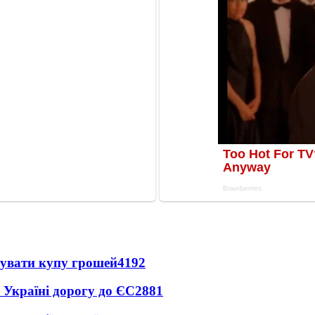
тувати купу грошей
4192
 Україні дорогу до ЄС
2881