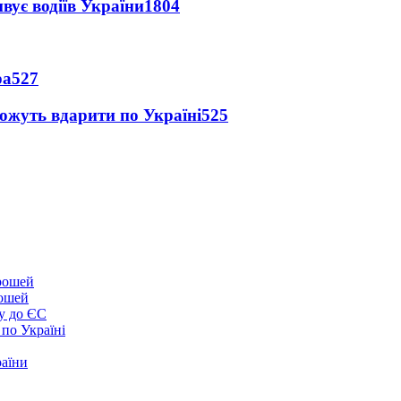
вує водіїв України
1804
ра
527
можуть вдарити по Україні
525
рошей
у до ЄС
 по Україні
раїни