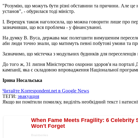
"Розумію, що можуть бути різні обставини та причини. Але це
установ", - обурилася тоді міністр.
І. Верещук також наголосила, що можна говорити лише про пере
зазначивши, що вся проблема - у фінансуванні.
На думку В. Вуса, держава має полегшити вимушеним переселенц
аби люди точно знали, що матимуть певні побутові умови та пр
Зазначимо, що містечка з модульних будинків для переселенців в
До того ж, 31 липня Міністерство охорони здоров'я на порталі 
кампанії, яка є складовою впровадження Національної програми
Ірина Носальська
Читайте Korrespondent.net в Google News
ТЕГИ:
эвакуация
Якщо ви помітили помилку, виділіть необхідний текст і натисніт