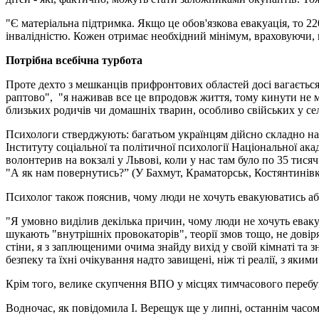
"Є матеріальна підтримка. Якщо це обов'язкова евакуація, то 2
інвалідністю. Кожен отримає необхідний мінімум, враховуючи, 
Потрібна всебічна турбота
Проте дехто з мешканців прифронтових областей досі вагається, 
раптово", "я наживав все це впродовж життя, тому кинути не м
близьких родичів чи домашніх тварин, особливо свійських у сел
Психологи стверджують: багатьом українцям дійсно складно на
Інституту соціальної та політичної психології Національної ака
волонтерив на вокзалі у Львові, коли у нас там було по 35 тися
"А як нам повернутись?” (У Бахмут, Краматорськ, Костянтинівку
Психолог також пояснив, чому люди не хочуть евакуюватись аб
"Я умовно виділив декілька причин, чому люди не хочуть еваку
шукають "внутрішніх провокаторів", теорії змов тощо, не довір
стіни, я з заплющеними очима знайду вихід у своїй кімнаті та зн
безпеку та їхні очікування надто завищені, ніж ті реалії, з яким
Крім того, велике скупчення ВПО у місцях тимчасового перебу
Водночас, як повідомила І. Верещук ще у липні, останнім часом 