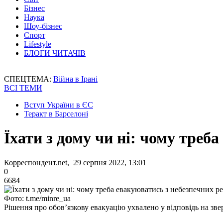
Бізнес
Наука
Шоу-бізнес
Спорт
Lifestyle
БЛОГИ ЧИТАЧІВ
СПЕЦТЕМА:
Війна в Ірані
ВСІ ТЕМИ
Вступ України в ЄС
Теракт в Барселоні
Їхати з дому чи ні: чому треб
Корреспондент.net, 29 серпня 2022, 13:01
0
6684
Фото: t.me/minre_ua
Рішення про обов’язкову евакуацію ухвалено у відповідь на з