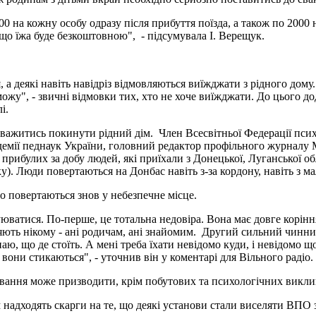
200 на кожну особу одразу після прибуття поїзда, а також по 2000
що їжа буде безкоштовною", - підсумувала І. Верещук.
а деякі навіть навідріз відмовляються виїжджати з рідного дому. "
ожу", - звичні відмовки тих, хто не хоче виїжджати. До цього д
і.
важитись покинути рідний дім. Член Всесвітньої Федерації пси
демії педнаук України, головний редактор профільного журналу Me
ч прибулих за добу людей, які приїхали з Донецької, Луганської о
). Люди повертаються на Донбас навіть з-за кордону, навіть з м
о повертаються знов у небезпечне місце.
юватися. По-перше, це тотальна недовіра. Вона має довге корінн
яють нікому - ані родичам, ані знайомим. Другий сильний чинник
аю, що де стоїть. А мені треба їхати невідомо куди, і невідомо щ
и вони стикаються", - уточнив він у коментарі для Вільного радіо.
вання може призводити, крім побутових та психологічних викли
надходять скарги на те, що деякі установи стали виселяти ВПО з 