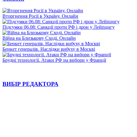
Вторгнення Росії в Україну. Онлайн
Підсумки 06.08: Санкції проти РФ і дрон у Лейпцигу
Війна на Близькому Сході. Онлайн
Бенкет генералів. Наслідки вибуху в Москві
Брудні технології. Атаки РФ на вибори у Франції
ВИБІР РЕДАКТОРА