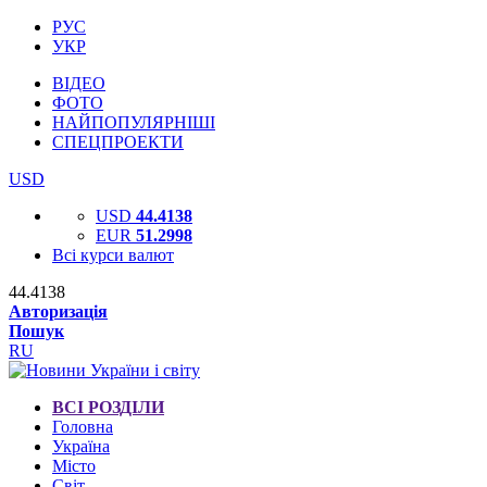
РУС
УКР
ВІДЕО
ФОТО
НАЙПОПУЛЯРНІШІ
СПЕЦПРОЕКТИ
USD
USD
44.4138
EUR
51.2998
Всі курси валют
44.4138
Авторизація
Пошук
RU
ВСІ РОЗДІЛИ
Головна
Україна
Місто
Світ