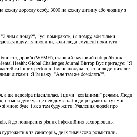
 на кожну дорослу особу, 3000 на кожну дитину або людину з
З чим я поїду?", "усі помирають, і я помру, аби тільки
одається відчуття провини, коли люди змушені покинути
хічного здоров’я (WFMH), старший науковий співробітник
ntal Health: Global Challenges Journal Віктор Вус пригадує: "Я
бластей та інших регіонів. І мене шокувало, коли люди питали:
алими дітками! Я їм кажу: "Але там же бомблять?".
я, а ще недовіра підсилилась і цими "ковідними" речами. Люди
, на мою думку, - це невідомість. Люди розуміють: тут мої
о зі мною буде, і як я там буду жити. Уявлення людей про
ків, й до поширення різних інфекційних захворювань.
гуртожитків та санаторіїв, де їх тимчасово розмістили.