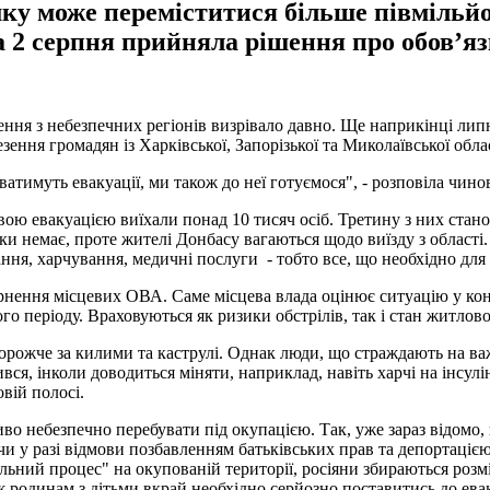
мку може переміститися більше півмільй
а 2 серпня прийняла рішення про обов’яз
ня з небезпечних регіонів визрівало давно. Ще наприкінці липн
ення громадян із Харківської, Запорізької та Миколаївської обла
ватимуть евакуації, ми також до неї готуємося", - розповіла чино
ковою евакуацією виїхали понад 10 тисяч осіб. Третину з них стан
ки немає, проте жителі Донбасу вагаються щодо виїзду з області.
я, харчування, медичні послуги - тобто все, що необхідно для 
ернення місцевих ОВА. Саме місцева влада оцінює ситуацію у ко
о періоду. Враховуються як ризики обстрілів, так і стан житлов
 дорожче за килими та каструлі. Однак люди, що страждають на в
ся, інколи доводиться міняти, наприклад, навіть харчі на інсулі
товій полосі.
ливо небезпечно перебувати під окупацією. Так, уже зараз відо
чи у разі відмови позбавленням батьківських прав та депортаціє
льний процес" на окупованій території, росіяни збираються розм
ж родинам з дітьми вкрай необхідно серйозно поставитись до евак