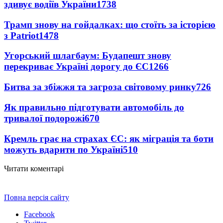
здивує водіїв України
1738
Трамп знову на гойдалках: що стоїть за історією
з Patriot
1478
Угорський шлагбаум: Будапешт знову
перекриває Україні дорогу до ЄС
1266
Битва за збіжжя та загроза світовому ринку
726
Як правильно підготувати автомобіль до
тривалої подорожі
670
Кремль грає на страхах ЄС: як міграція та боти
можуть вдарити по Україні
510
Читати коментарі
Повна версія сайту
Facebook