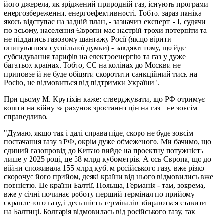
його джерела, як зріджений природній газ, існують програми
енергозбереження, енергоефективності. Тобто, зараз паніка
якось відступає на задній план, - зазначив експерт. - І, судячи
по всьому, населення Європи має настрій трохи потерпіти та
не піддатись газовому шантажу Росії (якщо вірити
опитуванням суспільної думки) - завдяки тому, що йде
субсидування тарифів на електроенергію та газ у дуже
багатьох країнах. Тобто, ЄС на колінах до Москви не
приповзе й не буде обіцяти скоротити санкційний тиск на
Росію, не відмовиться від підтримки України".
При цьому М. Крутіхін каже: стверджувати, що РФ отримує
кошти на війну за рахунок зростання цін на газ - не зовсім
справедливо.
"Думаю, якщо так і далі справа піде, скоро не буде зовсім
постачання газу з РФ, окрім дуже обмеженого. Ми бачимо, що
єдиний газопровід до Китаю вийде на проектну потужність
лише у 2025 році, це 38 млрд кубометрів. А ось Європа, що до
війни споживала 155 млрд куб. м російського газу, вже різко
скорочує його прийом, деякі країни від нього відмовились вже
повністю. Це країни Балтії, Польща, Германія - там, зокрема,
вже у січні починає роботу перший термінал по прийому
скрапленого газу, і десь шість терміналів збираються ставити
на Балтиці. Болгарія відмовилась від російського газу, так