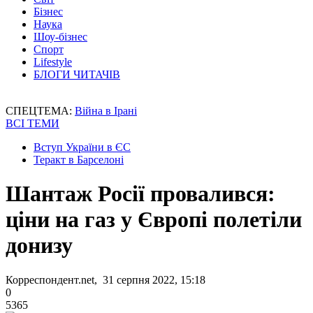
Бізнес
Наука
Шоу-бізнес
Спорт
Lifestyle
БЛОГИ ЧИТАЧІВ
СПЕЦТЕМА:
Війна в Ірані
ВСІ ТЕМИ
Вступ України в ЄС
Теракт в Барселоні
Шантаж Росії провалився:
ціни на газ у Європі полетіли
донизу
Корреспондент.net, 31 серпня 2022, 15:18
0
5365