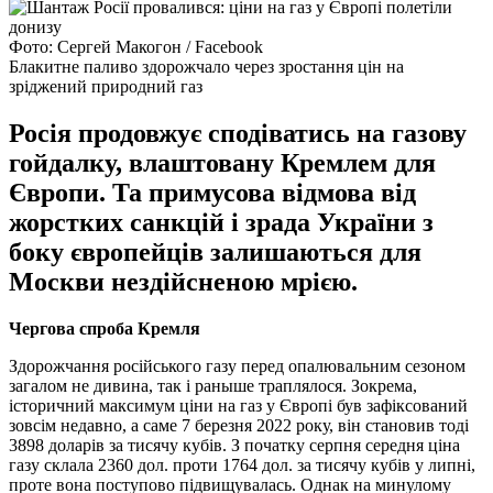
Фото: Сергей Макогон / Facebook
Блакитне паливо здорожчало через зростання цін на
зріджений природний газ
Росія продовжує сподіватись на газову
гойдалку, влаштовану Кремлем для
Європи. Та примусова відмова від
жорстких санкцій і зрада України з
боку європейців залишаються для
Москви нездійсненою мрією.
Чергова спроба Кремля
Здорожчання російського газу перед опалювальним сезоном
загалом не дивина, так і раныше траплялося. Зокрема,
історичний максимум ціни на газ у Європі був зафіксований
зовсім недавно, а саме 7 березня 2022 року, він становив тоді
3898 доларів за тисячу кубів. З початку серпня середня ціна
газу склала 2360 дол. проти 1764 дол. за тисячу кубів у липні,
проте вона поступово підвищувалась. Однак на минулому