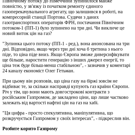
Північному потоку до Німеччини зупинилося майже
повністю, у зв'язку із початком ремонту єдиного
газоперекачувального агрегату, що залишився в роботі, на
компресорній станції Портова. Судячи з даних
газотранспортних операторів ФРН, постачання Північним
потоком-1 (ПП-1) було зупинено на три дні. Чи викличе це
новий виток цін на газ?
"Зупинка цього потоку (ПП-1 - ред.), вона анонсована на три
дні. Відповідно, якщо через три дні хоча б третина з нього
піде, то ціна піде вниз. Якщо Європа зможе диверсифікувати
ще більше, наростити генерацію з інших джерел енергії, то
ціна теж буде більш-менш стабільною", - зазначив у коментарі
24 каналу економіст Олег Гетьман.
При цьому він розповів, що ціна газу на біржі зовсім не
відбиває те, за скільки насправді купують газ країни Європи.
Річ у тім, що вони мають довгострокові контракти з
російським Газпромом, де закладено ціни, що лише частково
залежать від вартості нафтиі цін на газ на хабі.
"Ця цифра - просто спекулятивна, маніпулятивна, що
розкручується Газпромом у своїх інтересах", - підкреслив він.
Розбите корито Газпрому