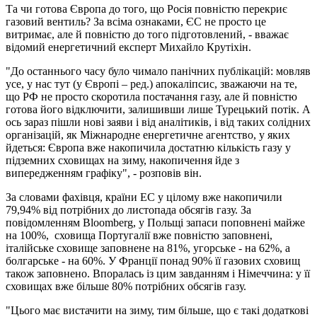
Та чи готова Європа до того, що Росія повністю перекриє
газовий вентиль? За всіма ознаками, ЄС не просто це
витримає, але й повністю до того підготовлений, - вважає
відомий енергетичний експерт Михайло Крутіхін.
"До останнього часу було чимало панічних публікацій: мовляв
усе, у нас тут (у Європі – ред.) апокаліпсис, зважаючи на те,
що РФ не просто скоротила постачання газу, але й повністю
готова його відключити, залишивши лише Турецький потік. А
ось зараз пішли нові заяви і від аналітиків, і від таких солідних
організацій, як Міжнародне енергетичне агентство, у яких
йдеться: Європа вже накопичила достатню кількість газу у
підземних сховищах на зиму, накопичення йде з
випередженням графіку", - розповів він.
За словами фахівця, країни ЕС у цілому вже накопичили
79,94% від потрібних до листопада обсягів газу. За
повідомленням Bloomberg, у Польщі запаси поповнені майже
на 100%, сховища Португалії вже повністю заповнені,
італійське сховище заповнене на 81%, угорське - на 62%, а
болгарське - на 60%. У Франції понад 90% її газових сховищ
також заповнено. Впоралась із цим завданням і Німеччина: у її
сховищах вже більше 80% потрібних обсягів газу.
"Цього має вистачити на зиму, тим більше, що є такі додаткові