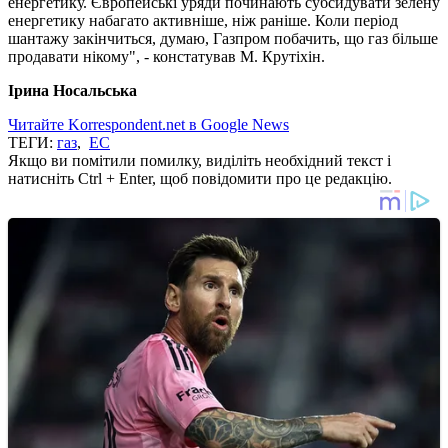
енергетику. Європейські уряди починають субсидувати зелену
енергетику набагато активніше, ніж раніше. Коли період
шантажу закінчиться, думаю, Газпром побачить, що газ більше
продавати нікому", - констатував М. Крутіхін.
Ірина Носальська
Читайте Korrespondent.net в Google News
ТЕГИ:
газ
,
ЕС
Якщо ви помітили помилку, виділіть необхідний текст і
натисніть Ctrl + Enter, щоб повідомити про це редакцію.