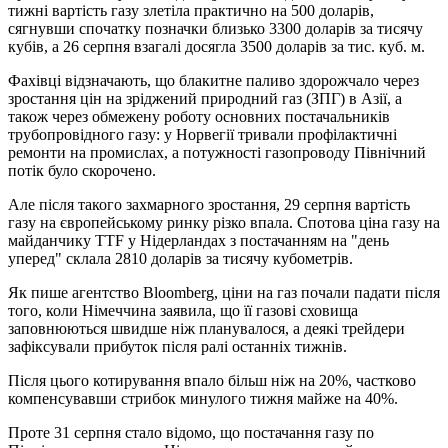
тижні вартість газу злетіла практично на 500 доларів,
сягнувши спочатку позначки близько 3300 доларів за тисячу
кубів, а 26 серпня взагалі досягла 3500 доларів за тис. куб. м.
Фахівці відзначають, що блакитне паливо здорожчало через
зростання цін на зріджений природний газ (ЗПГ) в Азії, а
також через обмежену роботу основних постачальників
трубопровідного газу: у Норвегії тривали профілактичні
ремонти на промислах, а потужності газопроводу Північний
потік було скорочено.
Але після такого захмарного зростання, 29 серпня вартість
газу на європейському ринку різко впала. Спотова ціна газу на
майданчику TTF у Нідерландах з постачанням на "день
уперед" склала 2810 доларів за тисячу кубометрів.
Як пише агентство Bloomberg, ціни на газ почали падати після
того, коли Німеччина заявила, що її газові сховища
заповнюються швидше ніж планувалося, а деякі трейдери
зафіксували прибуток після ралі останніх тижнів.
Після цього котирування впало більш ніж на 20%, частково
компенсувавши стрибок минулого тижня майже на 40%.
Проте 31 серпня стало відомо, що постачання газу по