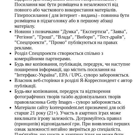
Посилання має бути розміщена в незалежності від
повного або часткового використання матеріалів.
Гіперпосилання ( для інтернет - видань) - повинна бути
розміщена в підзаголовку або в першому абзаці
матеріалу.
Новини з позначками "Думка", "Експертиза", "Заява",
"Регіони", "Гроші", "Влада", "Вибори", "Тест-драйв",
"Спецпроекти", "Промо" публікуються на правах
реклами.
Розділ Спецпроекти створюється спільно з
комерційними партнерами.
Будь яке копіювання, публікація, передрук, чи наступне
поширення інформації, що містить посилання на
"Інтерфакс-Україна", EPA / UPG, суворо забороняється.
Власник веб-сторінки в розділі Я-Корреспондент є автор
публікації.
Будь-яке копіювання, передрук та відтворення
фотографічних творів та/або аудіовізуальних творів
правовласника Getty Images - суворо забороняється.
Матеріали сайту korrespondent.net призначені для осіб
старше 21 року (21+). Участь в азартних іграх може
викликати ігрову залежність. Дотримуйтесь правил
(принципів) відповідальної гри. При виявленні перших
ознак залежності негайно зверніться до спеціаліста.
Пам'ятайте, що участь в азартних іграх не може бути