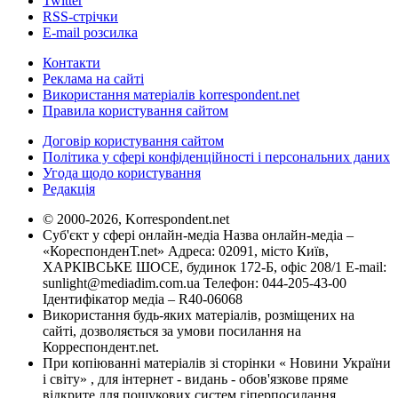
Twitter
RSS-стрічки
E-mail розсилка
Контакти
Реклама на сайті
Використання матеріалів korrespondent.net
Правила користування сайтом
Договір користування сайтом
Політика у сфері конфіденційності і персональних даних
Угода щодо користування
Редакція
© 2000-2026, Korrespondent.net
Суб'єкт у сфері онлайн-медіа Назва онлайн-медіа –
«КореспонденТ.net» Адреса: 02091, місто Київ,
ХАРКІВСЬКЕ ШОСЕ, будинок 172-Б, офіс 208/1 E-mail:
sunlight@mediadim.com.ua
Телефон: 044-205-43-00
Ідентифікатор медіа – R40-06068
Використання будь-яких матеріалів, розміщених на
сайті, дозволяється за умови посилання на
Корреспондент.net.
При копіюванні матеріалів зі сторінки « Новини України
і світу» , для інтернет - видань - обов'язкове пряме
відкрите для пошукових систем гіперпосилання .