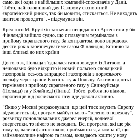
само, як і одна з найбільших компаній-споживачів у Данії.
Тобто, найголовніший для Газпрому експортний
європейський ринок, так би мовити, стискається. Не виходить
шантаж проводити", - підсумував він.
Крім того М. Крутіхін зазначив: нещодавно з Аргентини у бік
Фінляндії вийшло судно, що є плавучим терміналом з
прийому скрапленого газу. За контрактом, воно впродовж
десяти років забезпечуватиме газом Фінляндію, Естонію та
інші близькі до них країни.
До того ж, Польща з’єдналася газопроводом із Литвою, а
нещодавно було відкрито й новий польсько-словацький
газопровід, ось-ось запрацює і газопровід з норвезького
шельфу через країни Балтії та ту ж Польщу. Активно діють і
термінали з прийому скрапленого газу у Свиноуйсьце
(Польща) та у Клайпеді (Литва). Тобто, робота по відмові
європейців від російського газу йде доволі активно.
"Якщо у Москві розраховували, що цей тиск змусить Європу
відмовитись від програм майбутнього - "зеленого переходу",
розвитку поновлювальних джерел енергії, водневої
енергетики, то нічого не виходить. Всі програми, які ще рік
тому здавалися фантастикою, приймаються, а компанії, що
займалисялише нафтою та газом, вкладають кошти у нову