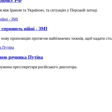
тримку РФ
між Іраном та Україною, та ситуацію у Перській затоці.
 сприяють війні - ЗМІ
ову пропозицію протягом найближчих тижнів, щоб надати столиц
ною речника Путіна
ружина прессекретаря російського диктатора.