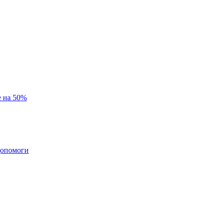
е на 50%
 допомоги