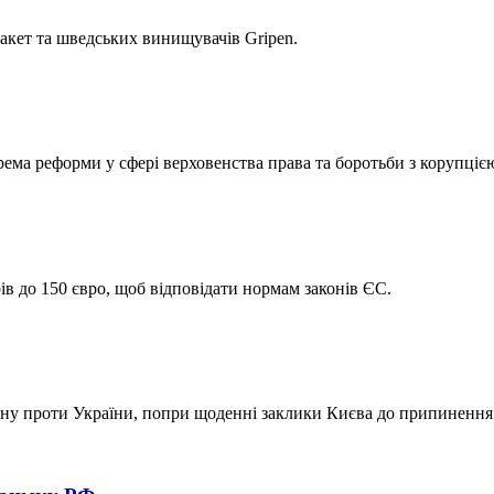
ракет та шведських винищувачів Gripen.
ема реформи у сфері верховенства права та боротьби з корупціє
в до 150 євро, щоб відповідати нормам законів ЄС.
ну проти України, попри щоденні заклики Києва до припинення 