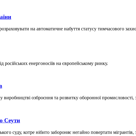
раїни
 розраховувати на автоматичне набуття статусу тимчасового захи
д російських енергоносіїв на європейському ринку.
в
 у виробництві озброєння та розвитку оборонної промисловості,
о Сеути
ого суду, котре нібито забороняє негайно повертати мігрантів, 