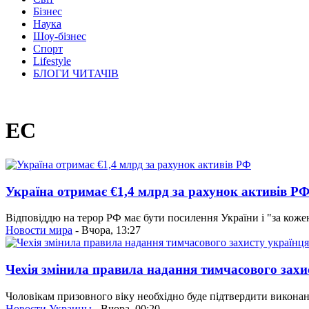
Бізнес
Наука
Шоу-бізнес
Спорт
Lifestyle
БЛОГИ ЧИТАЧІВ
ЕС
Україна отримає €1,4 млрд за рахунок активів Р
Відповіддю на терор РФ має бути посилення України і "за коже
Новости мира
- Вчора, 13:27
Чехія змінила правила надання тимчасового захи
Чоловікам призовного віку необхідно буде підтвердити виконанн
Новости Украины
- Вчора, 00:20