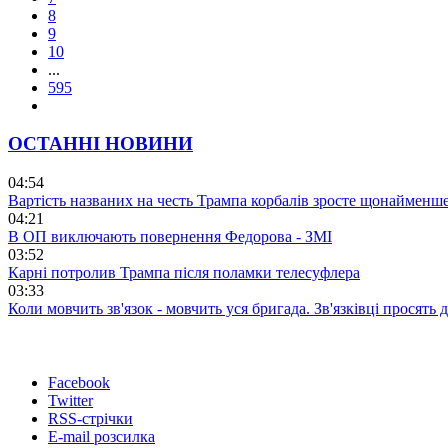
8
9
10
...
595
ОСТАННІ НОВИНИ
04:54
Вартість названих на честь Трампа корбалів зросте щонайменш
04:21
В ОП виключають повернення Федорова - ЗМІ
03:52
Карні потролив Трампа після поламки телесуфлера
03:33
Коли мовчить зв'язок - мовчить уся бригада. Зв'язківці просять
Facebook
Twitter
RSS-стрічки
E-mail розсилка