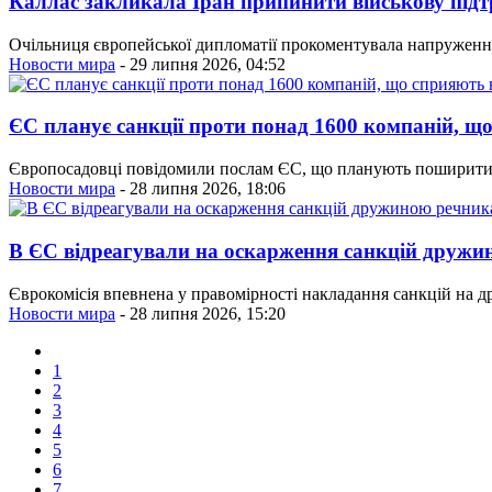
Каллас закликала Іран припинити військову під
Очільниця європейської дипломатії прокоментувала напруження 
Новости мира
- 29 липня 2026, 04:52
ЄС планує санкції проти понад 1600 компаній, що
Європосадовці повідомили послам ЄС, що планують поширити н
Новости мира
- 28 липня 2026, 18:06
В ЄС відреагували на оскарження санкцій дружи
Єврокомісія впевнена у правомірності накладання санкцій на д
Новости мира
- 28 липня 2026, 15:20
1
2
3
4
5
6
7