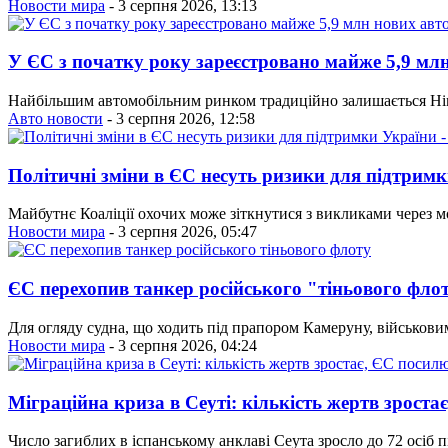
Новости мира
- 3 серпня 2026, 13:13
У ЄС з початку року зареєстровано майже 5,9 мл
Найбільшим автомобільним ринком традиційно залишається Ні
Авто новости
- 3 серпня 2026, 12:58
Політичні зміни в ЄС несуть ризики для підтримк
Майбутнє Коаліції охочих може зіткнутися з викликами через мо
Новости мира
- 3 серпня 2026, 05:47
ЄС перехопив танкер російського "тіньового фло
Для огляду судна, що ходить під прапором Камеруну, військови
Новости мира
- 3 серпня 2026, 04:24
Міграційна криза в Сеуті: кількість жертв зроста
Число загиблих в іспанському анклаві Сеута зросло до 72 осіб 