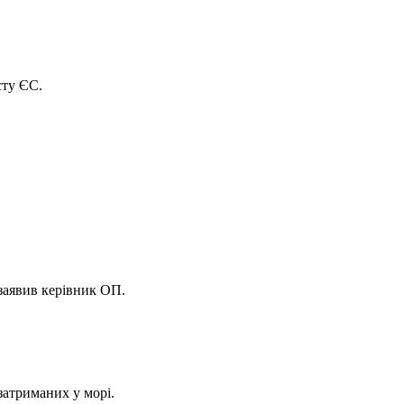
сту ЄС.
 заявив керівник ОП.
затриманих у морі.