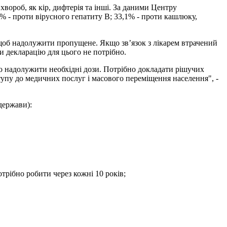
хвороб, як кір, дифтерія та інші. За даними Центру
% - проти вірусного гепатиту В; 33,1% - проти кашлюку,
щоб надолужити пропущене. Якщо зв’язок з лікарем втрачений
и декларацію для цього не потрібно.
о надолужити необхідні дози. Потрібно докладати рішучих
упу до медичних послуг і масового переміщення населення", -
держави):
потрібно робити через кожні 10 років;