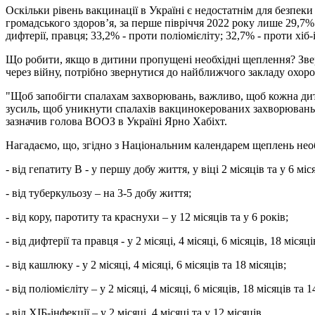
Оскільки рівень вакцинації в Україні є недостатнім для безпеки
громадського здоров’я, за перше півріччя 2022 року лише 29,7
дифтерії, правця; 33,2% - проти поліомієліту; 32,7% - проти хіб-
Що робити, якщо в дитини пропущені необхідні щеплення? Звер
через війну, потрібно звернутися до найближчого закладу охор
"Щоб запобігти спалахам захворювань, важливо, щоб кожна дит
зусиль, щоб уникнути спалахів вакцинокерованих захворювань, 
зазначив голова ВООЗ в Україні Ярно Хабіхт.
Нагадаємо, що, згідно з Національним календарем щеплень нео
- від гепатиту В - у першу добу життя, у віці 2 місяців та у 6 міс
- від туберкульозу – на 3-5 добу життя;
- від кору, паротиту та краснухи – у 12 місяців та у 6 років;
- від дифтерії та правця - у 2 місяці, 4 місяці, 6 місяців, 18 мі
- від кашлюку - у 2 місяці, 4 місяці, 6 місяців та 18 місяців;
- від поліомієліту – у 2 місяці, 4 місяці, 6 місяців, 18 місяців та 1
- від ХІБ-інфекції – у 2 місяці, 4 місяці та у 12 місяців.