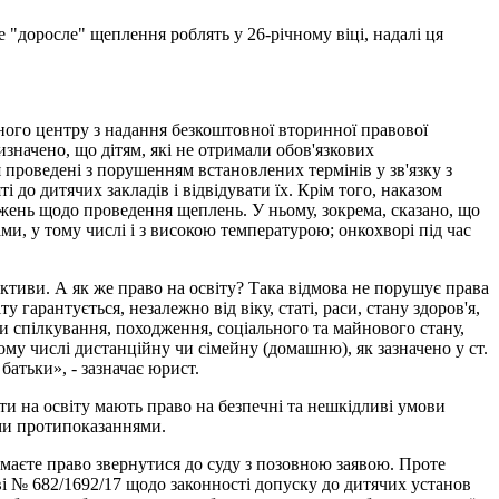
 "доросле" щеплення роблять у 26-річному віці, надалі ця
ного центру з надання безкоштовної вторинної правової
изначено, що дітям, які не отримали обов'язкових
 проведені з порушенням встановлених термінів у зв'язку з
 до дитячих закладів і відвідувати їх. Крім того, наказом
ежень щодо проведення щеплень. У ньому, зокрема, сказано, що
ми, у тому числі і з високою температурою; онкохворі під час
ктиви. А як же право на освіту? Така відмова не порушує права
 гарантується, незалежно від віку, статі, раси, стану здоров'я,
ви спілкування, походження, соціального та майнового стану,
ому числі дистанційну чи сімейну (домашню), як зазначено у ст.
 батьки», - зазначає юрист.
ти на освіту мають право на безпечні та нешкідливі умови
ими протипоказаннями.
маєте право звернутися до суду з позовною заявою. Проте
ві № 682/1692/17 щодо законності допуску до дитячих установ