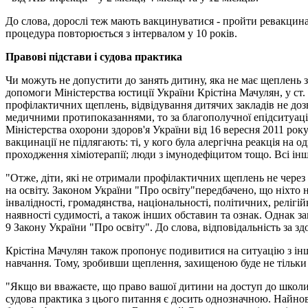
До слова, дорослі теж мають вакцинуватися - пройти ревакцина
процедура повторюється з інтервалом у 10 років.
Правові підстави і судова практика
Чи можуть не допустити до занять дитину, яка не має щеплень 
допомоги Міністерства юстиції України Крістіна Мачулян, у ст.
профілактичних щеплень, відвідування дитячих закладів не дозв
медичними протипоказаннями, то за благополучної епідситуації т
Міністерства охорони здоров'я України від 16 вересня 2011 ро
вакцинації не підлягають: ті, у кого була алергічна реакція на
проходження хіміотерапії; люди з імунодефіцитом тощо. Всі ін
"Отже, діти, які не отримали профілактичних щеплень не через 
на освіту. Законом України "Про освіту"передбачено, що ніхто не
інвалідності, громадянства, національності, політичних, реліг
наявності судимості, а також інших обставин та ознак. Однак з
9 Закону України "Про освіту". До слова, відповідальність за зд
Крістіна Мачулян також пропонує подивитися на ситуацію з іншо
навчання. Тому, зробивши щеплення, захищеною буде не тільки 
"Якщо ви вважаєте, що право вашої дитини на доступ до школи 
судова практика з цього питання є досить однозначною. Найнов