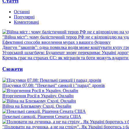
Статті
Останні
Популярні
Коментовані
"Війна міст": чому балістичний терор РФ не є відповіддю на у
Ефективні способи виселення мурах з вашого будинку
Двигун "закипів": одна помилка водія може коштувати купу г
Угорський шлагбаум: Будапешт знову перекриває Україні дорог
Кремль грає на страхах ЄС: як міграція та боти можуть вдарити
Сюжети
Підсумки 07.08: "Пекельні" санкції і "парад" дронів
Вторгнення Росії в Україну. Онлайн
Війна на Близькому Сході. Онлайн
Пекельні санкції. Рішення Сената США
"Полювати на лучника, а не на стрілу". Як Україні боротись з 