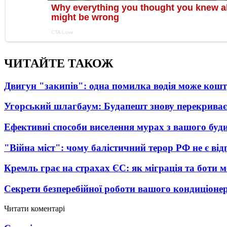
ЧИТАЙТЕ ТАКОЖ
Двигун "закипів": одна помилка водія може кош
Угорський шлагбаум: Будапешт знову перекриває
Ефективні способи виселення мурах з вашого буд
"Війна міст": чому балістичний терор РФ не є ві
Кремль грає на страхах ЄС: як міграція та боти 
Секрети безперебійної роботи вашого кондиціоне
Читати коментарі