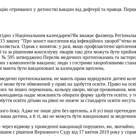
цію отриманих у дитинстві вакцин від дифтерії та правця. Перше
згідно з Національним календарем?Як вважає фахівець Регіональ
 15 закону "Про захист населення від інфекційних хвороб"чітко в
оляється. Однак є виняток: у разі, якщо профілактичні щеплення
а за рішенням консиліуму лікарів такі діти можуть бути прийняті
ку № 595 затверджено Перелік медичних протипоказань та застер
 один з компонентів вакцини; люди з гострими хворобливими стана
ші мають бути вакциновані за календарем щеплень.
медичні протипоказання, не мають права відвідувати дитячі коле
 може бути обмежений у праві на здобуття освіти. Право на освіту
ійних чи інших переконань, кольору шкіри, місця проживання, мо
аконодавець надає можливість обирати форму здобуття освіти, у т
обуття освіти дітьми на рівні не нижче за стандарти освіти несуть
го боку. Адже не лише діти без щеплень, а й усі інші претенден
ваша дитина, а й ті, які не можуть бути вакциновані за медичн
через відмову у проведенні вакцинації порушено, ви, звичайно, 
ішим є рішення Верховного Суду від 17 квітня 2019 року у спра