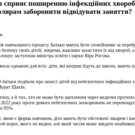
ія сприяє поширенню інфекційних хвороб
лярам заборонити відвідувати заняття?
и.
 навчального процесу. Батьки мають бути спокійними за перебува
 безпеку своїх дітей, зокрема, важливо захистити їх від хвороб,
лошує заступник міністра освіти і науки Віра Рогова.
вила однакові для всіх: діти, які вперше йдуть до школи, мають
 батьки подбали про захист дітей від небезпечних інфекційних х
Мурат Шахін.
тину, а й тих, хто не може бути щепленим через медичні протипо
 2022 року проти деяких небезпечних захворювань не перевищує
до 95%.
, якою є форма навчання, діти мають бути обстежені лікарем і в
й ворог, якого не видно, але який часом може завдати неабияких