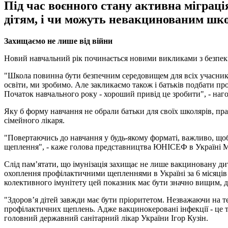
Під час воєнного стану активна міграц
дітям, і чи можуть невакцинованим шко
Захищаємо не лише від війни
Новий навчальний рік починається новими викликами з безпек
"Школа повинна бути безпечним середовищем для всіх учасників
освіти, ми зробимо. Але закликаємо також і батьків подбати про
Початок навчального року - хороший привід це зробити", - наго
Яку б форму навчання не обрали батьки для своїх школярів, пра
сімейного лікаря.
"Повертаючись до навчання у будь-якому форматі, важливо, щоб
щеплення", - каже голова представництва ЮНІСЕФ в Україні 
Слід пам’ятати, що імунізація захищає не лише вакциновану ди
охоплення профілактичними щепленнями в Україні за 6 місяців
колективного імунітету цей показник має бути значно вищим, 
"Здоров’я дітей завжди має бути пріоритетом. Незважаючи на те
профілактичних щеплень. Адже вакцинокеровані інфекції - це то
головний державний санітарний лікар України Ігор Кузін.