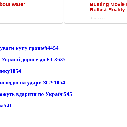
тувати купу грошей
4454
 Україні дорогу до ЄС
3635
инку
1854
дповіддю на удари ЗСУ
1054
можуть вдарити по Україні
545
ра
541