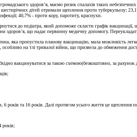
 громадського здоров’я, маємо ризик спалахів таких небезпечних 
% шестирічних дітей отримали щеплення проти туберкульозу; 23,1
інфекції; 40,7% - проти кору, паротиту, краснухи.
нутися до педіатра, який допоможе скласти графік вакцинації, 
они здоров’я, що надає первинну медичну допомогу. Переукладат
ина, яка пропустила планову вакцинацію, мала можливість легк
особливо на тлі тривалої війни, що призвела до обмеження дост
бхідно вакцинуватися за такою схемою(безкоштовно, за рахунок 
яців;
сяців, 6 років та 16 років. Далі протягом усього життя це щеплення 
4 років;