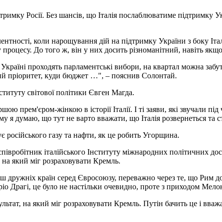
дтримку Росії. Без шансів, що Італія послаблюватиме підтримку Укр
ентності, коли нарощування дій на підтримку України з боку Італ
процесу. До того ж, він у них досить різноманітний, навіть якщо 
в Україні проходять парламентські вибори, на квартал можна забут
кий пріоритет, куди бюджет …", – пояснив Солонтай.
ституту світової політики Євген Магда.
ю прем'єром-жінкою в історії Італії. І ті заяви, які звучали під
у я думаю, що тут не варто вважати, що Італія розвернеться та с
ує російського газу та нафти, як це робить Угорщина.
й співробітник італійського Інституту міжнародних політичних до
 на який міг розраховувати Кремль.
ьш дружніх країн серед Євросоюзу, переважно через те, що Рим д
о Драгі, це було не настільки очевидно, проте з приходом Мелоні
льтат, на який міг розраховувати Кремль. Путін бачить це і вв