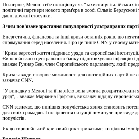
По-перше, Мелоні себе позиціонує як "захисниця італійських інт
політичні партнери нового прем'єра в особі Сільвіо Берлусконі 
давні дружні стосунки.
З чим пов'язане зростання популярності ультраправих парт
Енергетична, фінансова та інші кризи останніх років, що нега
спрямування серед населення. Про це пише CNN у своєму матер
"Криза вартості життя підриває уряди та європейські інституції
Європейського центрального банку підштовхували інфляцію і до
вважає Гуннар Бек, член Європейського парламенту, який пред
Криза завжди створює можливості для опозиційних партій незалеж
зазначає CNN.
"У випадку з Мелоні та її партією вона змогла розкритикувати я
уряд", - вважає Маріанна Гріффіні, викладач відділу європейс
CNN зазначає, що нинішня популістська хвиля становить потенц
для своїх громадян. І погіршення ситуації неминуче призведе 
популістів.
Якщо європейський кризовий цикл триватиме, то цілком імовірно