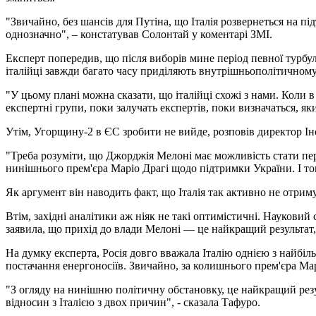
"Звичайно, без шансів для Путіна, що Італія розвернеться на пі
однозначно", – констатував Солонтай у коментарі ЗМІ.
Експерт попередив, що після виборів мине період певної турбул
італійці завжди багато часу приділяють внутрішньополітичному 
"У цьому плані можна сказати, що італійці схожі з нами. Коли 
експертні групи, поки залучать експертів, поки визначаться, я
Утім, Угорщину-2 в ЄС зробити не вийде, розповів директор Ін
"Треба розуміти, що Джорджія Мелоні має можливість стати першо
нинішнього прем'єра Маріо Драгі щодо підтримки України. І том
Як аргумент він наводить факт, що Італія так активно не отрим
Втім, західні аналітики аж ніяк не такі оптимістичні. Наукови
заявила, що прихід до влади Мелоні — це найкращий результат,
На думку експерта, Росія довго вважала Італію однією з найбіл
постачання енергоносіїв. Звичайно, за колишнього прем'єра Марі
"З огляду на нинішню політичну обстановку, це найкращий резу
відносин з Італією з двох причин", - сказала Тафуро.