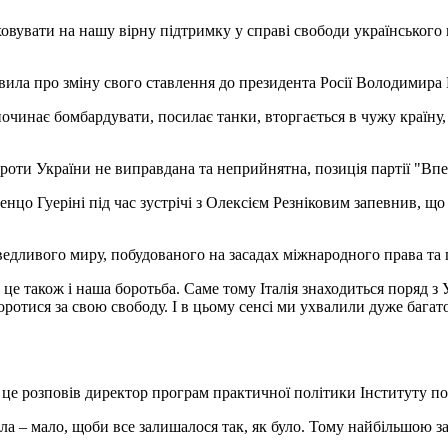
вувати на нашу вірну підтримку у справі свободи українського 
аявила про зміну свого ставлення до президента Росії Володимира 
чинає бомбардувати, посилає танки, вторгається в чужу країну, ц
 проти України не виправдана та неприйнятна, позиція партії "Вп
ренцо Гуеріні під час зустрічі з Олексієм Резніковим запевнив, 
дливого миру, побудованого на засадах міжнародного права та п
 це також і наша боротьба. Саме тому Італія знаходиться поряд з 
оротися за свою свободу. І в цьому сенсі ми ухвалили дуже бага
Про це розповів директор програм практичної політики Інституту 
ала – мало, щоби все залишалося так, як було. Тому найбільшою з