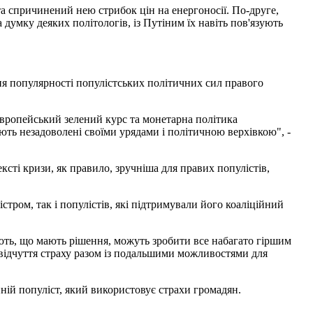
 та спричинений нею стрибок цін на енергоносії. По-друге,
 думку деяких політологів, із Путіним їх навіть пов'язують
ння популярності популістських політичних сил правого
к Європейський зелений курс та монетарна політика
ть незадоволені своїми урядами і політичною верхівкою", -
ксті кризи, як правило, зручніша для правих популістів,
стром, так і популістів, які підтримували його коаліційний
ують, що мають рішення, можуть зробити все набагато гіршим
я відчуття страху разом із подальшими можливостями для
йній популіст, який використовує страхи громадян.