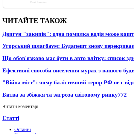
ЧИТАЙТЕ ТАКОЖ
Двигун "закипів": одна помилка водія може кош
Угорський шлагбаум: Будапешт знову перекриває
Що обов'язково має бути в авто влітку: список зди
Ефективні способи виселення мурах з вашого буд
"Війна міст": чому балістичний терор РФ не є ві
Битва за збіжжя та загроза світовому ринку
772
Читати коментарі
Статті
Останні