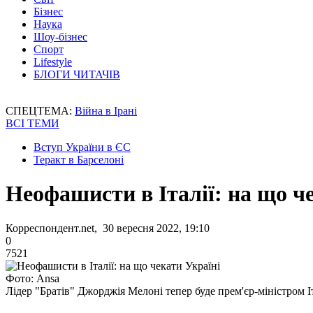
Бізнес
Наука
Шоу-бізнес
Спорт
Lifestyle
БЛОГИ ЧИТАЧІВ
СПЕЦТЕМА:
Війна в Ірані
ВСІ ТЕМИ
Вступ України в ЄС
Теракт в Барселоні
Неофашисти в Італії: на що ч
Корреспондент.net, 30 вересня 2022, 19:10
0
7521
Фото: Ansa
Лідер "Братів" Джорджія Мелоні тепер буде прем'єр-міністром Іт