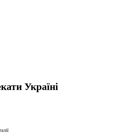
екати Україні
алії