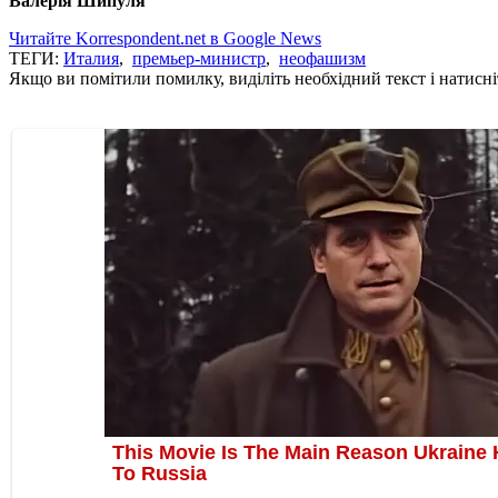
Валерія Шипуля
Читайте Korrespondent.net в Google News
ТЕГИ:
Италия
,
премьер-министр
,
неофашизм
Якщо ви помітили помилку, виділіть необхідний текст і натисніт