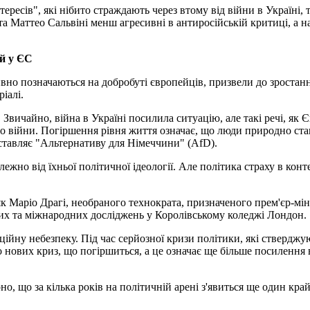
ересів", які нібито страждають через втому від війни в Україні,
та Маттео Сальвіні менш агресивні в антиросійській критиці, а на
ій у ЄС
тивно позначаються на добробуті європейців, призвели до зроста
іалі.
. Звичайно, війна в Україні посилила ситуацію, але такі речі, я
 війни. Погіршення рівня життя означає, що люди природно стаю
ставляє "Альтернативу для Німеччини" (AfD).
но від їхньої політичної ідеології. Але політика страху в конте
к Маріо Драгі, необраного технократа, призначеного прем'єр-міні
ьких та міжнародних досліджень у Королівському коледжі Лондон.
ійну небезпеку. Під час серйозної кризи політики, які ствердж
до нових криз, що погіршиться, а це означає ще більше посиленн
, що за кілька років на політичній арені з'явиться ще один кра