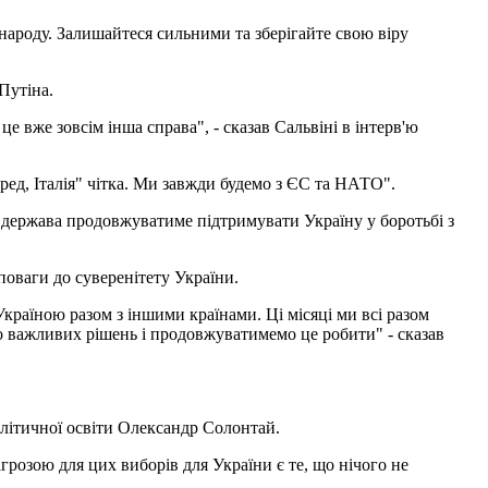
народу. Залишайтеся сильними та зберігайте свою віру
Путіна.
е вже зовсім інша справа", - сказав Сальвіні в інтерв'ю
еред, Італія" чітка. Ми завжди будемо з ЄС та НАТО".
що держава продовжуватиме підтримувати Україну у боротьбі з
оваги до суверенітету України.
Україною разом з іншими країнами. Ці місяці ми всі разом
то важливих рішень і продовжуватимемо це робити" - сказав
політичної освіти Олександр Солонтай.
агрозою для цих виборів для України є те, що нічого не