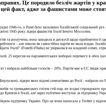
правих. Це породило безліч жартів у краї
 цей факт, адже за фашистами може стоя
рудні 1946-го, у Римі було засновано Італійський соціальний рух 
тні 1945 року лідера фашистів Італії Беніто Муссоліні.
ів та розлучень; вона заходила в дискусії щодо прийнятності іде
 рейтинги – але ніколи як самостійна партія не мала влади. Італі
Брати Італії" (Fratelli d'Italia) не увірвалася на владний олімп,
талії. 25 вересня на парламентських виборах перемогу в обох пал
ат і набрала найбільше голосів – 26%. Партія має в ЄС імідж пра
о Берлусконі, лідери яких відомі симпатіями до Росії - набрали по 
любів та громадянських спілок гей-пар, не згодні спрощувати про
о Кремля в Італії, але зараз публічно виступає за підтримку Укр
цяла підтримку Україні. Про це вона написала у Twitter у відпо