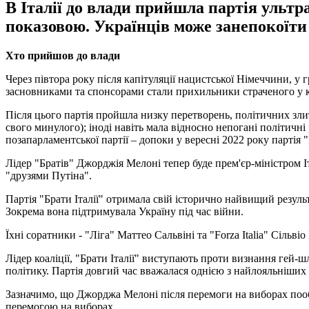
В Італії до влади прийшла партія ультра
показовою. Українців може занепокоїти
Хто прийшов до влади
Через півтора року після капітуляції нацистської Німеччини, у г
засновниками та спонсорами стали прихильники страченого у кві
Після цього партія пройшла низку перетворень, політичних злитт
свого минулого); іноді навіть мала відносно непогані політичні
позапарламентської партії – допоки у вересні 2022 року партія "
Лідер "Братів" Джорджія Мелоні тепер буде прем'єр-міністром І
"друзями Путіна".
Партія "Брати Італії" отримала свій історично найвищий результ
Зокрема вона підтримувала Україну під час війни.
Їхні соратники - "Ліга" Маттео Сальвіні та "Forza Italia" Сільві
Лідер коаліції, "Брати Італії" виступають проти визнання гей-ш
політику. Партія довгий час вважалася однією з найлояльніших д
Зазначимо, що Джорджа Мелоні після перемоги на виборах пообі
перемогою на виборах.