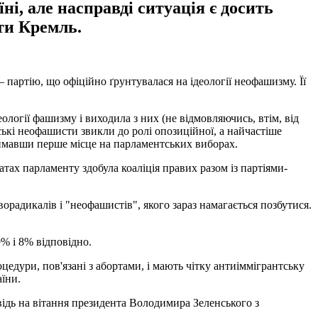
ні, але насправді ситуація є досить
ти Кремль.
– партію, що офіційно ґрунтувалася на ідеології неофашизму. Її
ології фашизму і виходила з них (не відмовляючись, втім, від
йські неофашисти звикли до ролі опозиційної, а найчастіше
 отримавши перше місце на парламентських виборах.
атах парламенту здобула коаліція правих разом із партіями-
ворадикалів і "неофашистів", якого зараз намагається позбутися.
9% і 8% відповідно.
цедури, пов'язані з абортами, і мають чітку антиіммігрантську
аїни.
відь на вітання президента Володимира Зеленського з