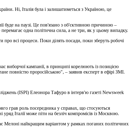
аїни. Ні, Італія була і залишатиметься з Україною, це
ії буде на паузі. Це пов'язано з об'єктивною причиною –
перемагає одна політична сила, а не три, як у цьому випадку.
и про всі процеси. Поки ділять посади, поки зберуть робочі
 час виборчої кампанії, в принципі корелюють із позицією
тане повністю проросійською", – заявив експерт в ефірі ЗМІ.
сліджень (ISPI) Елеонора Тафуро в інтерв'ю газеті Newsweek
овго грав роль посередника у справах, що стосуються
 уряд Італії може піти на безліч компромісів із Москвою.
ажає Мелоні найкращим варіантом у рамках поганих політичних