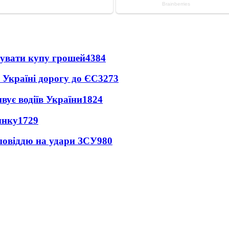
тувати купу грошей
4384
 Україні дорогу до ЄС
3273
вує водіїв України
1824
инку
1729
дповіддю на удари ЗСУ
980