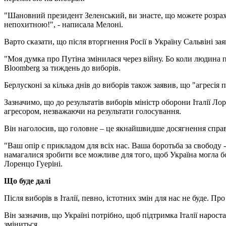
"Шановний президент Зеленський, ви знаєте, що можете розрахо
непохитною!", - написала Мелоні.
Варто сказати, що після вторгнення Росії в Україну Сальвіні з
"Моя думка про Путіна змінилася через війну. Бо коли людина по
Bloomberg за тиждень до виборів.
Берлусконі за кілька днів до виборів також заявив, що "агресія
Зазначимо, що до результатів виборів міністр оборони Італії Ло
агресором, незважаючи на результати голосування.
Він наголосив, що головне – це якнайшвидше досягнення справе
"Ваш опір є прикладом для всіх нас. Ваша боротьба за свободу -
намагалися зробити все можливе для того, щоб Україна могла б
Лоренцо Гуеріні.
Що буде далі
Після виборів в Італії, певно, істотних змін для нас не буде. 
Він зазначив, що Україні потрібно, щоб підтримка Італії нарост
зміниться.