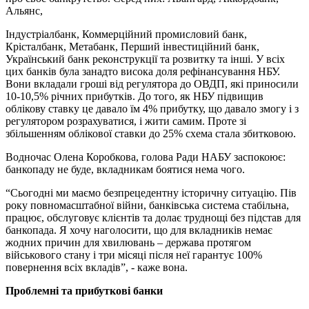
Альянс,
Індустріалбанк, Коммерційний промисловий банк,
Крісталбанк, Метабанк, Перший інвестиційний банк,
Український банк реконструкції та розвитку та інші. У всіх
цих банків була занадто висока доля рефінансування НБУ.
Вони вкладали гроші від регулятора до ОВДП, які приносили
10-10,5% річних прибутків. До того, як НБУ підвищив
облікову ставку це давало їм 4% прибутку, що давало змогу і з
регулятором розрахуватися, і жити самим. Проте зі
збільшенням облікової ставки до 25% схема стала збитковою.
Водночас Олена Коробкова, голова Ради НАБУ заспокоює:
банкопаду не буде, вкладникам боятися нема чого.
“Сьогодні ми маємо безпрецедентну історичну ситуацію. Пів
року повномасштабної війни, банківська система стабільна,
працює, обслуговує клієнтів та долає труднощі без підстав для
банкопада. Я хочу наголосити, що для вкладників немає
жодних причин для хвилювань – держава протягом
військового стану і три місяці після неї гарантує 100%
повернення всіх вкладів”, - каже вона.
Проблемні та прибуткові банки