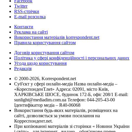
Facebook
Twitter
RSS-стрічки
E-mail розсилка
Контакти
Реклама на сайті
Використання матеріалів korrespondent.net
Правила користування сайтом
Договір користування сайтом
Політика у сфері конфіденційності і персональних даних
Угода щодо користування
Редакція
© 2000-2026, Korrespondent.net
Суб'єкт у сфері онлайн-медіа Назва онлайн-медіа –
«КореспонденТ.net» Адреса: 02091, місто Київ,
ХАРКІВСЬКЕ ШОСЕ, будинок 172-Б, офіс 208/1 E-mail:
sunlight@mediadim.com.ua
Телефон: 044-205-43-00
Ідентифікатор медіа – R40-06068
Використання будь-яких матеріалів, розміщених на
сайті, дозволяється за умови посилання на
Корреспондент.net.
При копіюванні матеріалів зі сторінки « Новини України
і світу» , для інтернет - видань - обов'язкове пряме