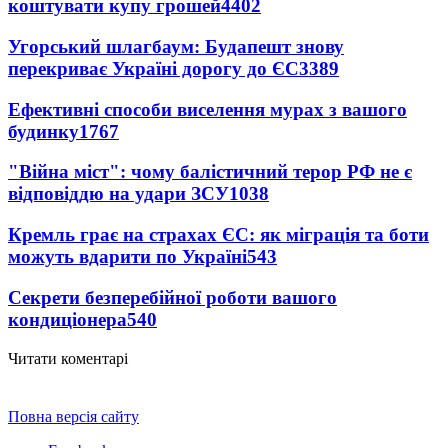
коштувати купу грошей
4402
Угорський шлагбаум: Будапешт знову
перекриває Україні дорогу до ЄС
3389
Ефективні способи виселення мурах з вашого
будинку
1767
"Війна міст": чому балістичний терор РФ не є
відповіддю на удари ЗСУ
1038
Кремль грає на страхах ЄС: як міграція та боти
можуть вдарити по Україні
543
Секрети безперебійної роботи вашого
кондиціонера
540
Читати коментарі
Повна версія сайту