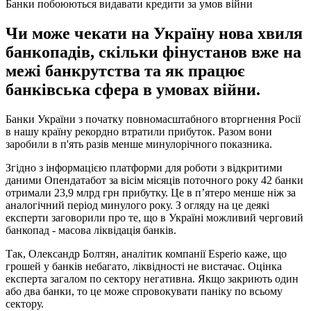
Банки побоюються видавати кредити за умов війни
Чи може чекати на Україну нова хвиля
банкопадів, скільки фінустанов вже на
межі банкрутства та як працює
банківська сфера в умовах війни.
Банки України з початку повномасштабного вторгнення Росії
в нашу країну рекордно втратили прибуток. Разом вони
заробили в п'ять разів менше минулорічного показника.
Згідно з інформацією платформи для роботи з відкритими
даними Опендатабот за вісім місяців поточного року 42 банки
отримали 23,9 млрд грн прибутку. Це в п’ятеро менше ніж за
аналогічний період минулого року. З огляду на це деякі
експерти заговорили про те, що в Україні можливий черговий
банкопад - масова ліквідація банків.
Так, Олександр Болтян, аналітик компанії Esperio каже, що
грошей у банків небагато, ліквідності не вистачає. Оцінка
експерта загалом по сектору негативна. Якщо закриють один
або два банки, то це може спровокувати паніку по всьому
сектору.