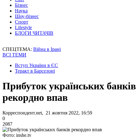
Бізнес
Наука
Шоу-бізнес
Спорт
Lifestyle
БЛОГИ ЧИТАЧІВ
СПЕЦТЕМА:
Війна в Ірані
ВСІ ТЕМИ
Вступ України в ЄС
Теракт в Барселоні
Прибуток українських банків
рекордно впав
Корреспондент.net, 21 жовтня 2022, 16:59
0
2087
Фото: inshe.tv