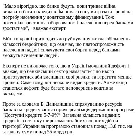
“Мало вірогідно, що банки будуть, поки триває війна,
видавати багато кредитів. Їм немає сенсу витрачати гроші на
потребу населення у додатковому фінансуванні. Тож
потенціал зростання заборгованості населення перед банками
зростатиме”, - вважає експерт.
Війна в країні призводить до руйнування житла, збільшення
кількості безробітних, що означає, що платоспроможність
населення падає і сплачувати свої борги перед банками
зможуть все менше людей.
Експерт не виключає того, що в Україні можливий дефолт і
вважає, що банківський сектор намагається до нього
приготуватися аби зменшити свої ризики та втратити менше
грошей. Саме тому, він неохоче видає кредити. Адже якщо
станеться дефолт, буде багато неповернень коштів за
вкладами.
Проте за словами Б. Данилишина спрямуванню ресурсів
банків на кредитування сприяє реалізація державної програми
“Доступні кредити 5-7-9%”. Загальна кількість виданих
кредитів з початку широкомасштабних воєнних дій на
території України за програмою становила понад 13,8 тис. на
загальну суму понад 55 млрд грн.