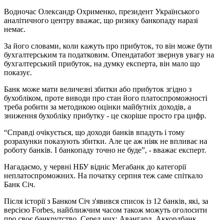
Водночас Олександр Охрименко, президент Українського
аналітичного центру вважає, що ризику банкопаду наразі
немає.
За його словами, коли кажуть про прибуток, то він може бути
бухгалтерським та податковим. Опендатабот звернув увагу на
бухгалтерський прибуток, на думку експерта, він мало що
показує.
Банк може мати величезні збитки або прибуток згідно з
бухобліком, проте виводи про стан його платоспроможності
треба робити за методикою оцінки майбутніх доходів, а
зниження бухобліку прибутку - це скоріше просто гра цифр.
“Справді очікується, що доходи банків впадуть і тому
розрахунки показують збитки. Але це аж ніяк не впливає на
роботу банків. І банкопаду точно не буде”, - вважає експерт.
Нагадаємо, у червні НБУ відніс Мегабанк до категорії
неплатоспроможних. На початку серпня теж саме спіткало
Банк Січ.
Після історії з Банком Січ з'явився список із 12 банків, які, за
версією Forbes, найближчим часом також можуть оголосити
про своє банкрутство. Серед них: Авангард, Аккордбанк,