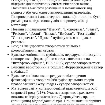
відкрите для пошукових систем гіперпосилання .
Посилання має бути розміщена в незалежності від
повного або часткового використання матеріалів.
Гіперпосилання ( для інтернет - видань) - повинна бути
розміщена в підзаголовку або в першому абзаці
матеріалу.
Новини з позначками "Думка", "Експертиза", "Заява",
"Регіони", "Гроші", "Влада", "Вибори", "Тест-драйв",
"Спецпроекти", "Промо" публікуються на правах
реклами.
Розділ Спецпроекти створюється спільно з
комерційними партнерами.
Будь яке копіювання, публікація, передрук, чи наступне
поширення інформації, що містить посилання на
"Інтерфакс-Україна", EPA / UPG, суворо забороняється.
Власник веб-сторінки в розділі Я-Корреспондент є автор
публікації.
Будь-яке копіювання, передрук та відтворення
фотографічних творів та/або аудіовізуальних творів
правовласника Getty Images - суворо забороняється.
Матеріали сайту korrespondent.net призначені для осіб
старше 21 року (21+). Участь в азартних іграх може
викликати ігрову залежність. Дотримуйтесь правил
(принципів) відповідальної гри. При виявленні перших