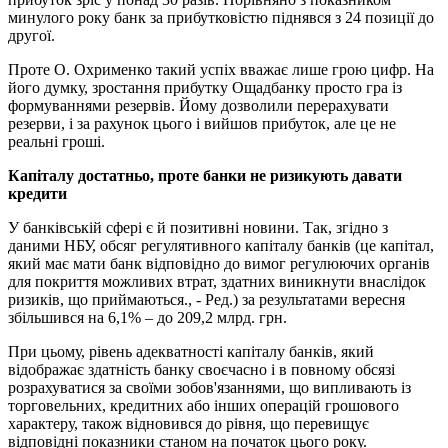
минулого року банк за прибутковістю піднявся з 24 позиції до
другої.
Проте О. Охрименко такий успіх вважає лише грою цифр. На
його думку, зростання прибутку Ощадбанку просто гра із
формуваннями резервів. Йому дозволили перерахувати
резерви, і за рахунок цього і вийшов прибуток, але це не
реальні гроші.
Капіталу достатньо, проте банки не ризикують давати
кредити
У банківській сфері є й позитивні новини. Так, згідно з
даними НБУ, обсяг регулятивного капіталу банків (це капітал,
який має мати банк відповідно до вимог регулюючих органів
для покриття можливих втрат, здатних виникнути внаслідок
ризиків, що приймаються., - Ред.) за результатами вересня
збільшився на 6,1% – до 209,2 млрд. грн.
При цьому, рівень адекватності капіталу банків, який
відображає здатність банку своєчасно і в повному обсязі
розрахуватися за своїми зобов'язаннями, що випливають із
торговельних, кредитних або інших операцій грошового
характеру, також відновився до рівня, що перевищує
відповідні показники станом на початок цього року.