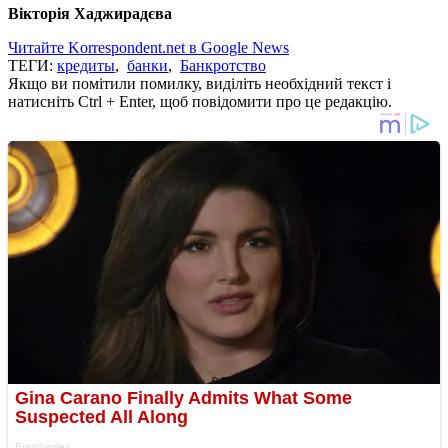
Вікторія Хаджирадєва
Читайте Korrespondent.net в Google News
ТЕГИ:
кредиты
,
банки
,
Банкротство
Якщо ви помітили помилку, виділіть необхідний текст і
натисніть Ctrl + Enter, щоб повідомити про це редакцію.