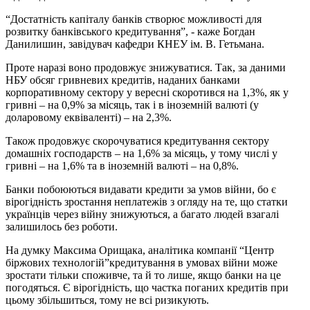
“Достатність капіталу банків створює можливості для
розвитку банківського кредитування”, - каже Богдан
Данилишин, завідувач кафедри КНЕУ ім. В. Гетьмана.
Проте наразі воно продовжує знижуватися. Так, за даними
НБУ обсяг гривневих кредитів, наданих банками
корпоративному сектору у вересні скоротився на 1,3%, як у
гривні – на 0,9% за місяць, так і в іноземній валюті (у
доларовому еквіваленті) – на 2,3%.
Також продовжує скорочуватися кредитування сектору
домашніх господарств – на 1,6% за місяць, у тому числі у
гривні – на 1,6% та в іноземній валюті – на 0,8%.
Банки побоюються видавати кредити за умов війни, бо є
вірогідність зростання неплатежів з огляду на те, що статки
українців через війну знижуються, а багато людей взагалі
залишилось без роботи.
На думку Максима Орищака, аналітика компанії “Центр
біржових технологій”кредитування в умовах війни може
зростати тільки споживче, та й то лише, якщо банки на це
погодяться. Є вірогідність, що частка поганих кредитів при
цьому збільшиться, тому не всі ризикують.