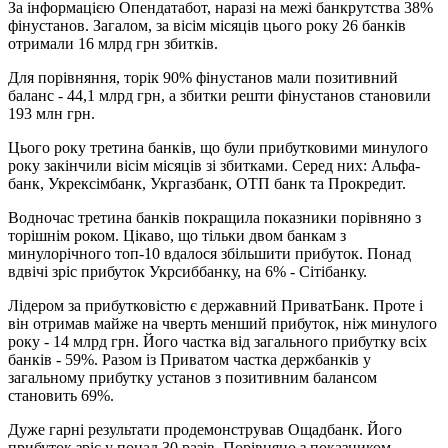
За інформацією Опендатабот, наразі на межі банкрутства 38%
фінустанов. Загалом, за вісім місяців цього року 26 банків
отримали 16 млрд грн збитків.
Для порівняння, торік 90% фінустанов мали позитивний
баланс - 44,1 млрд грн, а збитки решти фінустанов становили
193 млн грн.
Цього року третина банків, що були прибутковими минулого
року закінчили вісім місяців зі збитками. Серед них: Альфа-
банк, Укрексімбанк, Укргазбанк, ОТП банк та Прокредит.
Водночас третина банків покращила показники порівняно з
торішнім роком. Цікаво, що тільки двом банкам з
минулорічного топ-10 вдалося збільшити прибуток. Понад
вдвічі зріс прибуток Укрсиббанку, на 6% - Сітібанку.
Лідером за прибутковістю є державний ПриватБанк. Проте і
він отримав майже на чверть менший прибуток, ніж минулого
року - 14 млрд грн. Його частка від загального прибутку всіх
банків - 59%. Разом із Приватом частка держбанків у
загальному прибутку установ з позитивним балансом
становить 69%.
Дуже гарні результати продемонстрував Ощадбанк. Його
прибуток зріс у понад 30 разів. Порівняно з показником