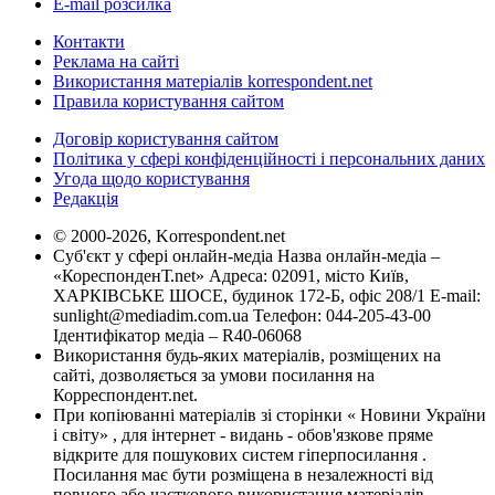
E-mail розсилка
Контакти
Реклама на сайті
Використання матеріалів korrespondent.net
Правила користування сайтом
Договір користування сайтом
Політика у сфері конфіденційності і персональних даних
Угода щодо користування
Редакція
© 2000-2026, Korrespondent.net
Суб'єкт у сфері онлайн-медіа Назва онлайн-медіа –
«КореспонденТ.net» Адреса: 02091, місто Київ,
ХАРКІВСЬКЕ ШОСЕ, будинок 172-Б, офіс 208/1 E-mail:
sunlight@mediadim.com.ua
Телефон: 044-205-43-00
Ідентифікатор медіа – R40-06068
Використання будь-яких матеріалів, розміщених на
сайті, дозволяється за умови посилання на
Корреспондент.net.
При копіюванні матеріалів зі сторінки « Новини України
і світу» , для інтернет - видань - обов'язкове пряме
відкрите для пошукових систем гіперпосилання .
Посилання має бути розміщена в незалежності від
повного або часткового використання матеріалів.