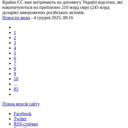
Країни ЄС вже витрачають на допомогу Україні відсотки, які
накопичуються на приблизно 210 млрд євро (245 млрд
доларів) заморожених російських активів.
Новости мира
- 4 грудня 2025, 08:16
1
2
3
4
5
6
7
8
9
10
...
85
Повна версія сайту
Facebook
Twitter
RSS-стрічки