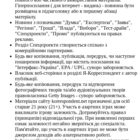
Гіперпосилання ( для інтернет - видань) - повинна бути
розміщена в підзаголовку або в першому абзаці
матеріалу.
Новини з позначками "Думка", "Експертиза", "Заява",
"Регіони", "Гроші", "Влада", "Вибори", "Тест-драйв",
"Спецпроекти", "Промо" публікуються на правах
реклами.
Розділ Спецпроекти створюється спільно з
комерційними партнерами.
Будь яке копіювання, публікація, передрук, чи наступне
поширення інформації, що містить посилання на
"Інтерфакс-Україна", EPA / UPG, суворо забороняється.
Власник веб-сторінки в розділі Я-Корреспондент є автор
публікації.
Будь-яке копіювання, передрук та відтворення
фотографічних творів та/або аудіовізуальних творів
правовласника Getty Images - суворо забороняється.
Матеріали сайту korrespondent.net призначені для осіб
старше 21 року (21+). Участь в азартних іграх може
викликати ігрову залежність. Дотримуйтесь правил
(принципів) відповідальної гри. При виявленні перших
ознак залежності негайно зверніться до спеціаліста.
Пам'ятайте, що участь в азартних іграх не може бути
джерелом доходів або альтернативою роботі.