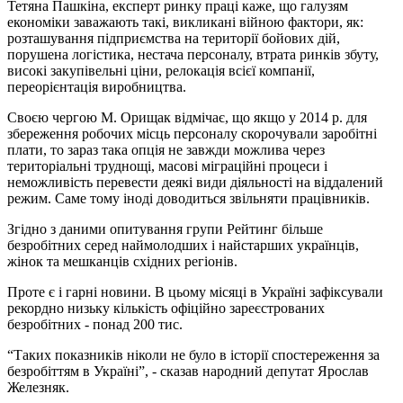
Тетяна Пашкіна, експерт ринку праці каже, що галузям
економіки заважають такі, викликані війною фактори, як:
розташування підприємства на території бойових дій,
порушена логістика, нестача персоналу, втрата ринків збуту,
високі закупівельні ціни, релокація всієї компанії,
переорієнтація виробництва.
Своєю чергою М. Орищак відмічає, що якщо у 2014 р. для
збереження робочих місць персоналу скорочували заробітні
плати, то зараз така опція не завжди можлива через
територіальні труднощі, масові міграційні процеси і
неможливість перевести деякі види діяльності на віддалений
режим. Саме тому іноді доводиться звільняти працівників.
Згідно з даними опитування групи Рейтинг більше
безробітних серед наймолодших і найстарших українців,
жінок та мешканців східних регіонів.
Проте є і гарні новини. В цьому місяці в Україні зафіксували
рекордно низьку кількість офіційно зареєстрованих
безробітних - понад 200 тис.
“Таких показників ніколи не було в історії спостереження за
безробіттям в Україні”, - сказав народний депутат Ярослав
Железняк.