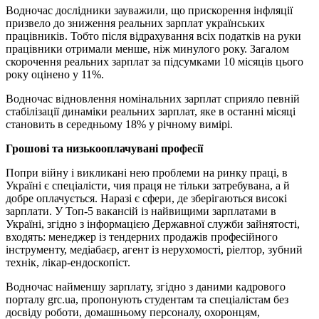
Водночас дослідники зауважили, що прискорення інфляції
призвело до зниження реальних зарплат українських
працівників. Тобто після відрахування всіх податків на руки
працівники отримали менше, ніж минулого року. Загалом
скорочення реальних зарплат за підсумками 10 місяців цього
року оцінено у 11%.
Водночас відновлення номінальних зарплат сприяло певній
стабілізації динаміки реальних зарплат, яке в останні місяці
становить в середньому 18% у річному вимірі.
Грошові та низькооплачувані професії
Попри війну і викликані нею проблеми на ринку праці, в
Україні є спеціалісти, чия праця не тільки затребувана, а й
добре оплачується. Наразі є сфери, де зберігаються високі
зарплати. У Топ-5 вакансій із найвищими зарплатами в
Україні, згідно з інформацією Державної служби зайнятості,
входять: менеджер із тендерних продажів професійного
інструменту, медіабаєр, агент із нерухомості, ріелтор, зубний
технік, лікар-ендоскопіст.
Водночас найменшу зарплату, згідно з даними кадрового
порталу grc.ua, пропонують студентам та спеціалістам без
досвіду роботи, домашньому персоналу, охоронцям,