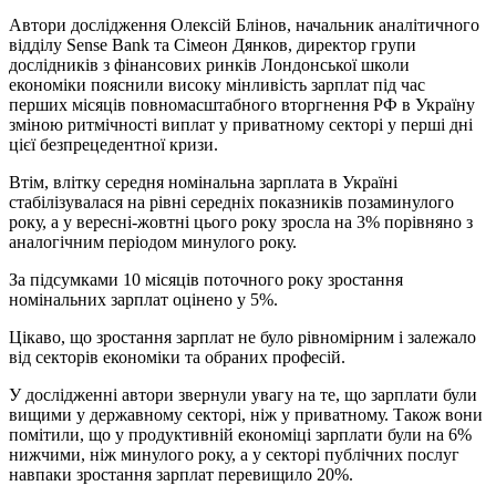
Автори дослідження Олексій Блінов, начальник аналітичного
відділу Sense Bank та Сімеон Дянков, директор групи
дослідників з фінансових ринків Лондонської школи
економіки пояснили високу мінливість зарплат під час
перших місяців повномасштабного вторгнення РФ в Україну
зміною ритмічності виплат у приватному секторі у перші дні
цієї безпрецедентної кризи.
Втім, влітку середня номінальна зарплата в Україні
стабілізувалася на рівні середніх показників позаминулого
року, а у вересні-жовтні цього року зросла на 3% порівняно з
аналогічним періодом минулого року.
За підсумками 10 місяців поточного року зростання
номінальних зарплат оцінено у 5%.
Цікаво, що зростання зарплат не було рівномірним і залежало
від секторів економіки та обраних професій.
У дослідженні автори звернули увагу на те, що зарплати були
вищими у державному секторі, ніж у приватному. Також вони
помітили, що у продуктивній економіці зарплати були на 6%
нижчими, ніж минулого року, а у секторі публічних послуг
навпаки зростання зарплат перевищило 20%.