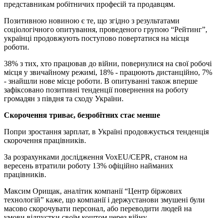
представникам робітничих професій та продавцям.
Позитивною новиною є те, що згідно з результатами
соціологічного опитування, проведеного групою “Рейтинг”,
українці продовжують поступово повертатися на місця
роботи.
38% з тих, хто працював до війни, повернулися на свої робочі
місця у звичайному режимі, 18% - працюють дистанційно, 7%
- знайшли нове місце роботи. В опитуванні також вперше
зафіксовано позитивні тенденції повернення на роботу
громадян з півдня та сходу України.
Скорочення триває, безробітних стає менше
Попри зростання зарплат, в Україні продовжується тенденція
скорочення працівників.
За розрахунками дослідження VoxEU/CEPR, станом на
вересень втратили роботу 13% офіційно найманих
працівників.
Максим Орищак, аналітик компанії “Центр біржових
технологій” каже, що компанії і держустанови змушені були
масово скорочувати персонал, або переводити людей на
умови відпустки своїм коштом через війну.