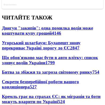
ЧИТАЙТЕ ТАКОЖ
Двигун "закипів": одна помилка водія може
коштувати купу грошей
4146
Угорський шлагбаум: Будапешт знову
перекриває Україні дорогу до ЄС
2847
Що обов'язково має бути в авто влітку: список
здивує водіїв України
1799
Битва за збіжжя та загроза світовому ринку
754
Секрети безперебійної роботи вашого
кондиціонера
527
Кремль грає на страхах ЄС: як міграція та боти
можуть вдарити по Україні
524