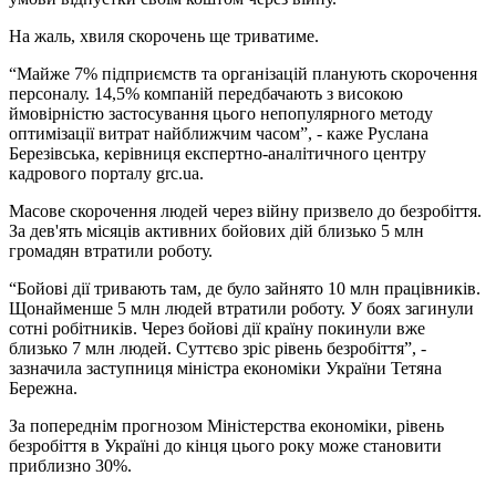
На жаль, хвиля скорочень ще триватиме.
“Майже 7% підприємств та організацій планують скорочення
персоналу. 14,5% компаній передбачають з високою
ймовірністю застосування цього непопулярного методу
оптимізації витрат найближчим часом”, - каже Руслана
Березівська, керівниця експертно-аналітичного центру
кадрового порталу grc.ua.
Масове скорочення людей через війну призвело до безробіття.
За дев'ять місяців активних бойових дій близько 5 млн
громадян втратили роботу.
“Бойові дії тривають там, де було зайнято 10 млн працівників.
Щонайменше 5 млн людей втратили роботу. У боях загинули
сотні робітників. Через бойові дії країну покинули вже
близько 7 млн людей. Суттєво зріс рівень безробіття”, -
зазначила заступниця міністра економіки України Тетяна
Бережна.
За попереднім прогнозом Міністерства економіки, рівень
безробіття в Україні до кінця цього року може становити
приблизно 30%.