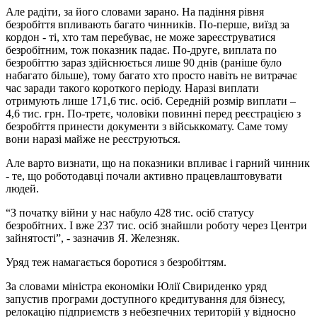
Але радіти, за його словами зарано. На падіння рівня
безробіття впливають багато чинників. По-перше, виїзд за
кордон - ті, хто там перебуває, не може зареєструватися
безробітним, тож показник падає. По-друге, виплата по
безробіттю зараз здійснюється лише 90 днів (раніше було
набагато більше), тому багато хто просто навіть не витрачає
час заради такого короткого періоду. Наразі виплати
отримують лише 171,6 тис. осіб. Середній розмір виплати –
4,6 тис. грн. По-третє, чоловіки повинні перед реєстрацією з
безробіття принести документи з військкомату. Саме тому
вони наразі майже не реєструються.
Але варто визнати, що на показники впливає і гарний чинник
- те, що роботодавці почали активно працевлаштовувати
людей.
“З початку війни у нас набуло 428 тис. осіб статусу
безробітних. І вже 237 тис. осіб знайшли роботу через Центри
зайнятості”, - зазначив Я. Железняк.
Уряд теж намагається боротися з безробіттям.
За словами міністра економіки Юлії Свириденко уряд
запустив програми доступного кредитування для бізнесу,
релокацію підприємств з небезпечних територій у відносно