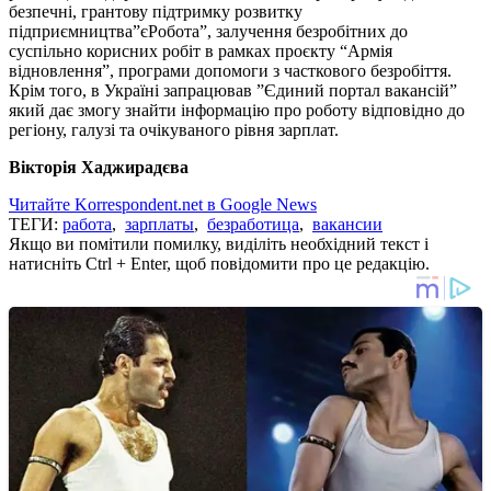
безпечні, грантову підтримку розвитку
підприємництва”єРобота”, залучення безробітних до
суспільно корисних робіт в рамках проєкту “Армія
відновлення”, програми допомоги з часткового безробіття.
Крім того, в Україні запрацював ”Єдиний портал вакансій”
який дає змогу знайти інформацію про роботу відповідно до
регіону, галузі та очікуваного рівня зарплат.
Вікторія Хаджирадєва
Читайте Korrespondent.net в Google News
ТЕГИ:
работа
,
зарплаты
,
безработица
,
вакансии
Якщо ви помітили помилку, виділіть необхідний текст і
натисніть Ctrl + Enter, щоб повідомити про це редакцію.