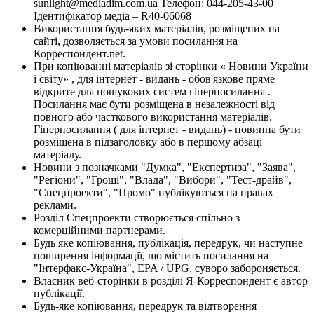
sunlight@mediadim.com.ua
Телефон: 044-205-43-00
Ідентифікатор медіа – R40-06068
Використання будь-яких матеріалів, розміщених на
сайті, дозволяється за умови посилання на
Корреспондент.net.
При копіюванні матеріалів зі сторінки « Новини України
і світу» , для інтернет - видань - обов'язкове пряме
відкрите для пошукових систем гіперпосилання .
Посилання має бути розміщена в незалежності від
повного або часткового використання матеріалів.
Гіперпосилання ( для інтернет - видань) - повинна бути
розміщена в підзаголовку або в першому абзаці
матеріалу.
Новини з позначками "Думка", "Експертиза", "Заява",
"Регіони", "Гроші", "Влада", "Вибори", "Тест-драйв",
"Спецпроекти", "Промо" публікуються на правах
реклами.
Розділ Спецпроекти створюється спільно з
комерційними партнерами.
Будь яке копіювання, публікація, передрук, чи наступне
поширення інформації, що містить посилання на
"Інтерфакс-Україна", EPA / UPG, суворо забороняється.
Власник веб-сторінки в розділі Я-Корреспондент є автор
публікації.
Будь-яке копіювання, передрук та відтворення