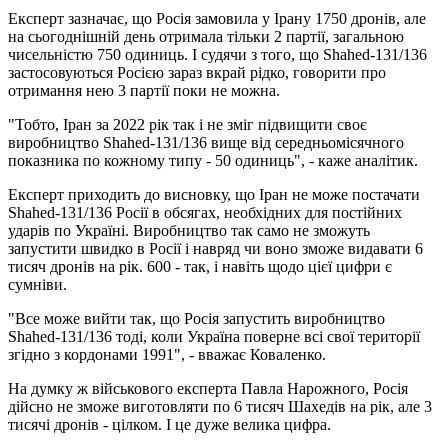
Експерт зазначає, що Росія замовила у Ірану 1750 дронів, але
на сьогоднішній день отримала тільки 2 партії, загальною
чисельністю 750 одиниць. І судячи з того, що Shahed-131/136
застосовуються Росією зараз вкрай рідко, говорити про
отримання нею 3 партії поки не можна.
"Тобто, Іран за 2022 рік так і не зміг підвищити своє
виробництво Shahed-131/136 вище від середньомісячного
показника по кожному типу - 50 одиниць", - каже аналітик.
Експерт приходить до висновку, що Іран не може постачати
Shahed-131/136 Росії в обсягах, необхідних для постійних
ударів по Україні. Виробництво так само не зможуть
запустити швидко в Росії і навряд чи воно зможе видавати 6
тисяч дронів на рік. 600 - так, і навіть щодо цієї цифри є
сумніви.
"Все може вийти так, що Росія запустить виробництво
Shahed-131/136 тоді, коли Україна поверне всі свої території
згідно з кордонами 1991", - вважає Коваленко.
На думку ж військового експерта Павла Нарожного, Росія
дійсно не зможе виготовляти по 6 тисяч Шахедів на рік, але 3
тисячі дронів - цілком. І це дуже велика цифра.