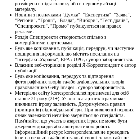
розміщена в підзаголовку або в першому абзаці
матеріалу.
Новини з позначками "Думка", "Експертиза", "Заява",
"Регіони", "Гроші", "Влада", "Вибори", "Тест-драйв",
"Спецпроекти", "Промо" публікуються на правах
реклами.
Розділ Спецпроекти створюється спільно з
комерційними партнерами.
Будь яке копіювання, публікація, передрук, чи наступне
поширення інформації, що містить посилання на
"Інтерфакс-Україна", EPA / UPG, суворо забороняється.
Власник веб-сторінки в розділі Я-Корреспондент є автор
публікації.
Будь-яке копіювання, передрук та відтворення
фотографічних творів та/або аудіовізуальних творів
правовласника Getty Images - суворо забороняється.
Матеріали сайту korrespondent.net призначені для осіб
старше 21 року (21+). Участь в азартних іграх може
викликати ігрову залежність. Дотримуйтесь правил
(принципів) відповідальної гри. При виявленні перших
ознак залежності негайно зверніться до спеціаліста.
Пам'ятайте, що участь в азартних іграх не може бути
джерелом доходів або альтернативою роботі.
Інформаційний ресурс korrespondent.net не проводить
ігри на реальні та/або віртуальні гроші, також сайт не