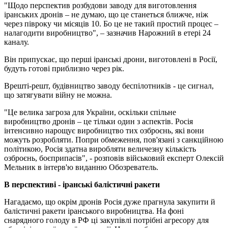
"Щодо перспектив розбудови заводу для виготовлення
іранських дронів – не думаю, що це станеться ближче, ніж
через півроку чи місяців 10. Бо це не такий простий процес –
налагодити виробництво", – зазначив Нарожний в етері 24
каналу.
Він припускає, що перші іранські дрони, виготовлені в Росії,
будуть готові приблизно через рік.
Врешті-решт, будівництво заводу беспілотників - це сигнал,
що затягувати війну не можна.
"Це велика загроза для України, оскільки спільне
виробництво дронів – це тільки один з аспектів. Росія
інтенсивно нарощує виробництво тих озброєнь, які вони
можуть розробляти. Попри обмеження, пов'язані з санкційною
політикою, Росія здатна виробляти величезну кількість
озброєнь, боєприпасів", - розповів військовий експерт Олексій
Мельник в інтерв'ю виданню Обозреватель.
В перспективі - іранські балістичні ракети
Нагадаємо, що окрім дронів Росія дуже прагнула закупити й
балістичні ракети іранського виробництва. На фоні
снарядного голоду в РФ ці закупівлі потрібні агресору для