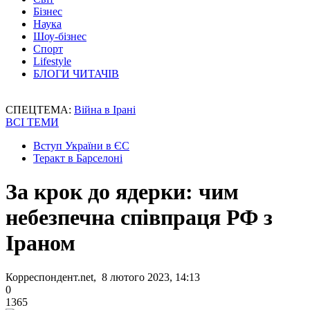
Бізнес
Наука
Шоу-бізнес
Спорт
Lifestyle
БЛОГИ ЧИТАЧІВ
СПЕЦТЕМА:
Війна в Ірані
ВСІ ТЕМИ
Вступ України в ЄС
Теракт в Барселоні
За крок до ядерки: чим
небезпечна співпраця РФ з
Іраном
Корреспондент.net, 8 лютого 2023, 14:13
0
1365