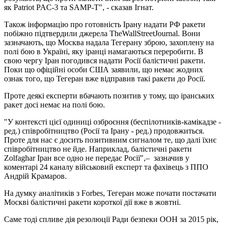
як Patriot PAC-3 та SAMP-T", - сказав Ігнат.
Також інформацію про готовність Ірану надати РФ ракети
побіжно підтвердили джерела TheWallStreetJournal. Вони
зазначають, що Москва надала Тегерану зброю, захоплену на
полі бою в Україні, яку іранці намагаються переробити. В
свою чергу Іран погодився надати Росії балістичні ракети.
Поки що офіційні особи США заявили, що немає жодних
ознак того, що Тегеран вже відправив такі ракети до Росії.
Проте деякі експерти вбачають позитив у тому, що іранських
ракет досі немає на полі бою.
"У контексті цієї одиниці озброєння (беспілотників-камікадзе -
ред.) співробітництво (Росії та Ірану - ред.) продовжиться.
Проте для нас є досить позитивним сигналом те, що далі їхнє
співробітництво не йде. Наприклад, балістичні ракети
Zolfaghar Іран все одно не передає Росії",– зазначив у
коментарі 24 каналу військовий експерт та фахівець з ППО
Андрій Крамаров.
На думку аналітиків з Forbes, Тегеран може почати постачати
Москві балістичні ракети короткої дії вже в жовтні.
Саме тоді спливе дія резолюції Ради безпеки ООН за 2015 рік,