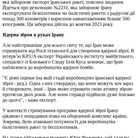
яка забороняє експорт іранських ракет, пояснює видання.
Йдеться про резолюцію №2231, яка забороняє Ірану
експортувати безпілотники чи балістичні ракети з радіусом дії
понад 300 кілометрів і корисним навантаженням більше 500
кілограмів. Ця заборона дійсна до жовтня 2023 року.
Ядерна зброя в руках Ірану
Але найстрашніше для всього світу те, що Іран може
отримувати від Росії технології для створення ядерної зброї. В
інтерв’ю KP.UA експерт Українського інституту майбутнього,
спеціаліст із Близького Сходу Ілля Куса зазначає, що Іран
наблизився до виробництва ядерної бомби.
"Є різні оцінки (на якій стадії виробництво іранської ядерної
зброї - ред.). Одна з них стверджує, що вони можуть хоч зараз
її створювати, інші – Іран може отримати свою атомну зброю
протягом двох років. Але вони справді підійшли дуже близько
до цього", - каже експерт.
У контексті стримування програми ядерної зброї Ірану
цікавою є нещодавня атака на оборонний комплекс країни.
Зокрема, були атаковані потужності для виробництва
балістичних ракет та беспілотників.
На думку військового експерта Юрія Федорова, цей удар по