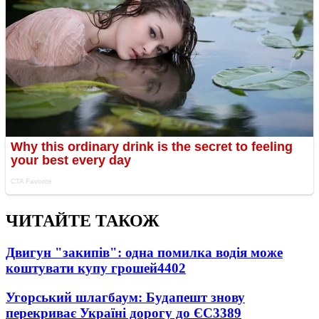
ЧИТАЙТЕ ТАКОЖ
Двигун "закипів": одна помилка водія може
коштувати купу грошей
4402
Угорський шлагбаум: Будапешт знову
перекриває Україні дорогу до ЄС
3389