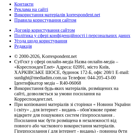
Контакти
Реклама на сайті
Використання матеріалів korrespondent.net
Правила користування сайтом
Договір користування сайтом
Політика у сфері конфіденційності і персональних даних
Угода щодо користування
Редакція
© 2000-2026, Korrespondent.net
Суб'єкт у сфері онлайн-медіа Назва онлайн-медіа –
«КореспонденТ.net» Адреса: 02091, місто Київ,
ХАРКІВСЬКЕ ШОСЕ, будинок 172-Б, офіс 208/1 E-mail:
sunlight@mediadim.com.ua
Телефон: 044-205-43-00
Ідентифікатор медіа – R40-06068
Використання будь-яких матеріалів, розміщених на
сайті, дозволяється за умови посилання на
Корреспондент.net.
При копіюванні матеріалів зі сторінки « Новини України
і світу» , для інтернет - видань - обов'язкове пряме
відкрите для пошукових систем гіперпосилання .
Посилання має бути розміщена в незалежності від
повного або часткового використання матеріалів.
Гіперпосилання ( для інтернет - видань) - повинна бути