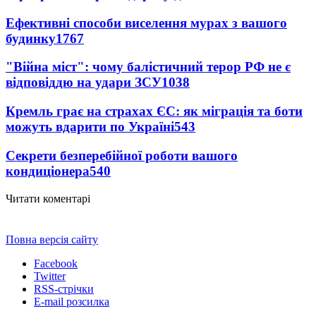
Ефективні способи виселення мурах з вашого
будинку
1767
"Війна міст": чому балістичний терор РФ не є
відповіддю на удари ЗСУ
1038
Кремль грає на страхах ЄС: як міграція та боти
можуть вдарити по Україні
543
Секрети безперебійної роботи вашого
кондиціонера
540
Читати коментарі
Повна версія сайту
Facebook
Twitter
RSS-стрічки
E-mail розсилка