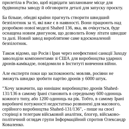
прилетіла в Росію, щоб відвідати заплановане місце для
будівництва заводу й обговорити деталі для запуску проєкту.
Ба більше, обидві країни прагнуть створити швидший
безпілотник за ті, які вже є в наявності. Вони працюють над
розробкою нової моделі Shahed 136, яка, як очікується, буде
оснащена новим двигуном, що дозволить йому літати швидше
та далі. Новий завод вироблятиме саме вдосконалений
безпілотник.
Також відомо, що Росія і Іран через неефективні санкції Заходу
заволоділи компонентами зі США для виробництва ударних
дронів-камікадзе, повідомили в Інституті вивчення війни.
Але експерти поки що заспокоюють: мовляв, росіяни не
зможуть швидко зробити партію дронів у 6000 штук.
"Хочу зазначити, що нинішнє виробництво дронів Shahed-
131/136 в самому Ірані становить в середньому 600 одиниць
кожного типу, або 1200 одиниць на рік. Тобто, в самому Ірані
виробничі потужності недостатньо розвинені для масового,
серійного виробництва Shahed-131/136", - пише на своєї
сторінці в телеграм військовий аналітик, блогер, військово-
політичний оглядач групи Інформаційний спротив Олександр
Коваленко.