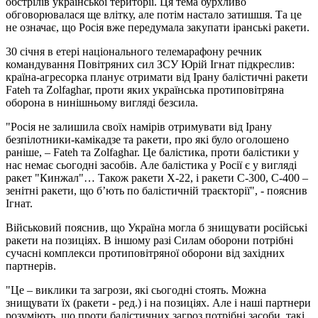
обстрілів української території. Ця тема бурхливо
обговорювалася ще влітку, але потім настало затишшя. Та це
не означає, що Росія вже передумала закупати іранські ракети.
30 січня в етері національного телемарафону речник
командування Повітряних сил ЗСУ Юрій Ігнат підкреслив:
країна-агресорка планує отримати від Ірану балістичні ракети
Fateh та Zolfaghar, проти яких українська протиповітряна
оборона в нинішньому вигляді безсила.
"Росія не залишила своїх намірів отримувати від Ірану
безпілотники-камікадзе та ракети, про які було оголошено
раніше, – Fateh та Zolfaghar. Це балістика, проти балістики у
нас немає сьогодні засобів. Але балістика у Росії є у вигляді
ракет "Кинжал"… Також ракети Х-22, і ракети С-300, С-400 –
зенітні ракети, що бʼють по балістичній траєкторії", - пояснив
Ігнат.
Військовий пояснив, що Україна могла б знищувати російські
ракети на позиціях. В іншому разі Силам оборони потрібні
сучасні комплекси протиповітряної оборони від західних
партнерів.
"Це – виклики та загрози, які сьогодні стоять. Можна
знищувати їх (ракети - ред.) і на позиціях. Але і наші партнери
розуміють, що проти балістичних загроз потрібні засоби, такі