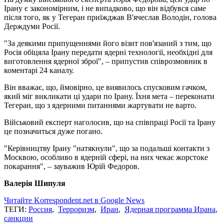
Ірану є закономірним, і не випадково, що він відбувся саме
після того, як у Тегеран приїжджав В'ячеслав Володін, голова
Держдуми Росії.
"За деякими припущеннями його візит пов'язаний з тим, що
Росія обіцяла Ірану передати ядерні технології, необхідні для
виготовлення ядерної зброї", – припустив співрозмовник в
коментарі 24 каналу.
Він вважає, що, ймовірно, це виявилось спусковим гачком,
який міг викликати ці удари по Ірану. Їхня мета – переконати
Тегеран, що з ядерними питаннями жартувати не варто.
Військовий експерт наголосив, що на співпраці Росії та Ірану
це позначиться дуже погано.
"Керівництву Ірану "натякнули", що за подальші контакти з
Москвою, особливо в ядерній сфері, на них чекає жорстоке
покарання", – зауважив Юрій Федоров.
Валерія Шипуля
Читайте Korrespondent.net в Google News
ТЕГИ:
Россия
,
Терроризм
,
Иран
,
Ядерная программа Ирана
,
санкции