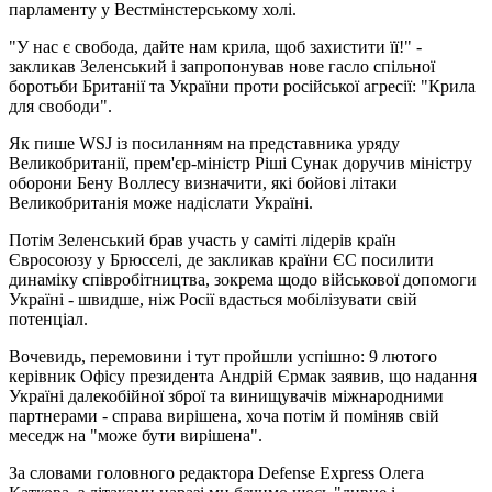
парламенту у Вестмінстерському холі.
"У нас є свобода, дайте нам крила, щоб захистити її!" -
закликав Зеленський і запропонував нове гасло спільної
боротьби Британії та України проти російської агресії: "Крила
для свободи".
Як пише WSJ із посиланням на представника уряду
Великобританії, прем'єр-міністр Ріші Сунак доручив міністру
оборони Бену Воллесу визначити, які бойові літаки
Великобританія може надіслати Україні.
Потім Зеленський брав участь у саміті лідерів країн
Євросоюзу у Брюсселі, де закликав країни ЄС посилити
динаміку співробітництва, зокрема щодо військової допомоги
Україні - швидше, ніж Росії вдасться мобілізувати свій
потенціал.
Вочевидь, перемовини і тут пройшли успішно: 9 лютого
керівник Офісу президента Андрій Єрмак заявив, що надання
Україні далекобійної зброї та винищувачів міжнародними
партнерами - справа вирішена, хоча потім й поміняв свій
меседж на "може бути вирішена".
За словами головного редактора Defense Express Олега