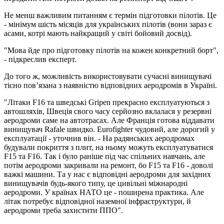
Не менш важливим питанням є термін підготовки пілотів. Це
- мінімум шість місяців для українських пілотів (вони зараз є
асами, котрі мають найкращий у світі бойовий досвід).
"Мова йде про підготовку пілотів на кожен конкретний борт",
- підкреслив експерт.
До того ж, можливість використовувати сучасні винищувачі
тісно пов’язана з наявністю відповідних аеродромів в Україні.
"Літаки F16 та шведські Gripen прекрасно експлуатуються з
автошляхів, Швеція свого часу серйозно вклалася у резервні
аеродроми саме на автотрасах. Але Франція готова віддавати
винищувач Rafale швидко. Eurofighter чудовий, але дорогий у
експлуатації - уточнив він. - На радянських аеродромах
будували покриття з плит, на ньому можуть експлуатуватися
F15 та F16. Так і було раніше під час спільних навчань, але
потім аеродроми закривали на ремонт, бо F15 та F16 - доволі
важкі машини. Та у нас є відповідні аеродроми для західних
винищувачів будь-якого типу, це цивільні міжнародні
аеродроми. У країнах НАТО це - поширена практика. Але
літак потребує відповідної наземної інфраструктури, й
аеродроми треба захистити ППО".