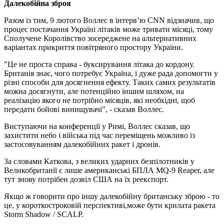
Далекобійна зброя
Разом із тим, 9 лютого Воллес в інтерв’ю CNN відзначив, що
процес постачання Україні літаків може тривати місяці, тому
Сполучене Королівство зосереджене на альтернативних
варіантах прикриття повітряного простору України.
"Це не проста справа - буксирування літака до кордону.
Британія знає, чого потребує Україна, і дуже рада допомогти у
різні способи для досягнення ефекту. Таких самих результатів
можна досягнути, але потенційно іншим шляхом, на
реалізацію якого не потрібно місяців, які необхідні, щоб
передати бойові винищувачі", - сказав Воллес.
Виступаючи на конференції у Римі, Воллес сказав, що
захистити небо і війська під час переміщень можливо із
застосовуванням далекобійних ракет і дронів.
За словами Каткова, з великих ударних безпілотників у
Великобританії є лише американські БПЛА MQ-9 Reaper, але
тут знову потрібен дозвіл США на їх реекспорт.
Якщо ж говорити про іншу далекобійну британську зброю - то
це, у короткостроковій перспективі,може бути крилата ракета
Storm Shadow / SCALP.