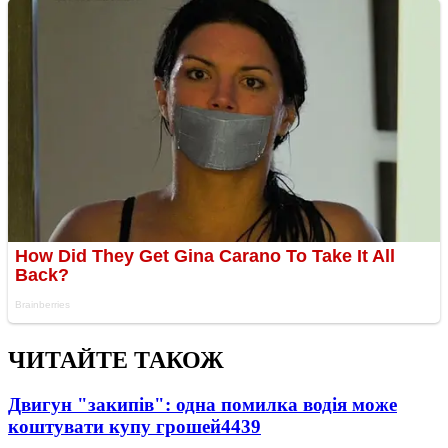
ЧИТАЙТЕ ТАКОЖ
Двигун "закипів": одна помилка водія може
коштувати купу грошей
4439