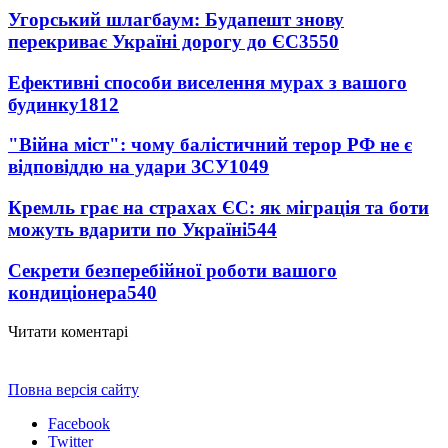
Угорський шлагбаум: Будапешт знову
перекриває Україні дорогу до ЄС
3550
Ефективні способи виселення мурах з вашого
будинку
1812
"Війна міст": чому балістичний терор РФ не є
відповіддю на удари ЗСУ
1049
Кремль грає на страхах ЄС: як міграція та боти
можуть вдарити по Україні
544
Секрети безперебійної роботи вашого
кондиціонера
540
Читати коментарі
Повна версія сайту
Facebook
Twitter