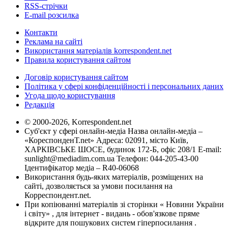
RSS-стрічки
E-mail розсилка
Контакти
Реклама на сайті
Використання матеріалів korrespondent.net
Правила користування сайтом
Договір користування сайтом
Політика у сфері конфіденційності і персональних даних
Угода щодо користування
Редакція
© 2000-2026, Korrespondent.net
Суб'єкт у сфері онлайн-медіа Назва онлайн-медіа –
«КореспонденТ.net» Адреса: 02091, місто Київ,
ХАРКІВСЬКЕ ШОСЕ, будинок 172-Б, офіс 208/1 E-mail:
sunlight@mediadim.com.ua
Телефон: 044-205-43-00
Ідентифікатор медіа – R40-06068
Використання будь-яких матеріалів, розміщених на
сайті, дозволяється за умови посилання на
Корреспондент.net.
При копіюванні матеріалів зі сторінки « Новини України
і світу» , для інтернет - видань - обов'язкове пряме
відкрите для пошукових систем гіперпосилання .