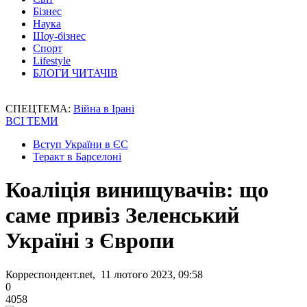
Бізнес
Наука
Шоу-бізнес
Спорт
Lifestyle
БЛОГИ ЧИТАЧІВ
СПЕЦТЕМА:
Війна в Ірані
ВСІ ТЕМИ
Вступ України в ЄС
Теракт в Барселоні
Коаліція винищувачів: що
саме привіз Зеленський
Україні з Європи
Корреспондент.net, 11 лютого 2023, 09:58
0
4058