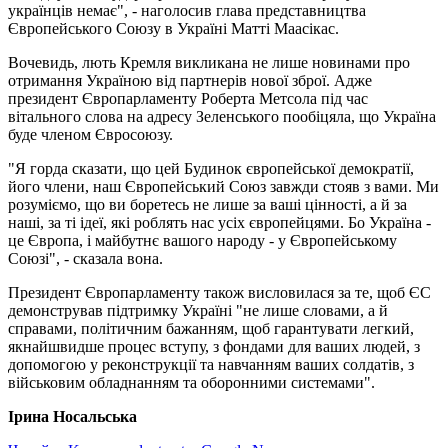
українців немає", - наголосив глава представництва
Європейського Союзу в Україні Матті Маасікас.
Вочевидь, лють Кремля викликана не лише новинами про
отримання Україною від партнерів нової зброї. Адже
президент Європарламенту Роберта Метсола під час
вітального слова на адресу Зеленського пообіцяла, що Україна
буде членом Євросоюзу.
"Я горда сказати, що цей Будинок європейської демократії,
його члени, наш Європейський Союз завжди стояв з вами. Ми
розуміємо, що ви боретесь не лише за ваші цінності, а й за
наші, за ті ідеї, які роблять нас усіх європейцями. Бо Україна -
це Європа, і майбутнє вашого народу - у Європейському
Союзі", - сказала вона.
Президент Європарламенту також висловилася за те, щоб ЄС
демонстрував підтримку Україні "не лише словами, а й
справами, політичним бажанням, щоб гарантувати легкий,
якнайшвидше процес вступу, з фондами для ваших людей, з
допомогою у реконструкції та навчанням ваших солдатів, з
військовим обладнанням та оборонними системами".
Ірина Носальська