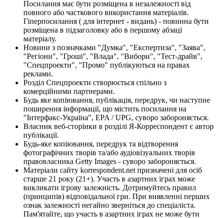
Посилання має бути розміщена в незалежності від
повного або часткового використання матеріалів.
Гіперпосилання ( для інтернет - видань) - повинна бути
розміщена в підзаголовку або в першому абзаці
матеріалу.
Новини з позначками "Думка", "Експертиза", "Заява",
"Регіони", "Гроші", "Влада", "Вибори", "Тест-драйв",
"Спецпроекти", "Промо" публікуються на правах
реклами.
Розділ Спецпроекти створюється спільно з
комерційними партнерами.
Будь яке копіювання, публікація, передрук, чи наступне
поширення інформації, що містить посилання на
"Інтерфакс-Україна", EPA / UPG, суворо забороняється.
Власник веб-сторінки в розділі Я-Корреспондент є автор
публікації.
Будь-яке копіювання, передрук та відтворення
фотографічних творів та/або аудіовізуальних творів
правовласника Getty Images - суворо забороняється.
Матеріали сайту korrespondent.net призначені для осіб
старше 21 року (21+). Участь в азартних іграх може
викликати ігрову залежність. Дотримуйтесь правил
(принципів) відповідальної гри. При виявленні перших
ознак залежності негайно зверніться до спеціаліста.
Пам'ятайте, що участь в азартних іграх не може бути