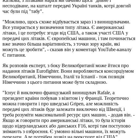
Каткова, з літаками наразі ми бачимо щось "дивне і
несподіване, на кшталт передачі Україні танків, котрі довгий
час були під "табу".
"Можливо, щось схоже відбувається зараз і з винищувачами.
Все упирається у визначення типу літака. Є американські
літаки, і це потребує згоди від США, а також участі США у
передачі цих літаків. Є європейські машини, і там починається
вже значно більша варіативність, з точки зору країн, які
можуть це зробити", - сказав він у коментарі YouTube-каналу
Є питання.
Як розповів експерт, з боку Великобританії може йтися про
надання літаків Eurofighter. Вони виробляються консорціумом
Великобританії, Німеччини, Італії та Іспанії - тож позиція
Німеччини з цього питання може бути складною.
"Існує й виключно французький винищувач Rafale, а
президент країни побував з візитом і у Франції. Теоретично
можна говорити і про шведські Gripen, але можливість
передачі цих літаків буде залежати виключно від Швеції, і
треба розуміти максимальний ресурс цих машин, - додав він. -
Якщо ж говорити про американські літаки, то була історія
щодо нідерландських або данських F16, котрі там поступово
знімають з озброєння. Є умовно вільні машини, їх можуть
передати. Але потрібен дозвіл на реекспорт від США".