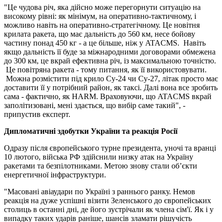
"Це чудова річ, яка дійсно може перегорнути ситуацію на
високому рівні: як мінімум, на оперативно-тактичному, і
можливо навіть на оперативно-стратегічному. Це новітня
крилата ракета, що має дальність до 560 км, несе бойову
частину понад 450 кг - а це більше, ніж у ATACMS. Навіть
якщо дальність її буде за міжнародними договорами обмежена
до 300 км, це вкрай ефективна річ, із максимальною точністю.
Це повітряна ракета - тому питання, як її використовувати.
Можна розмістити під крило Су-24 чи Су-27, літак просто має
доставити її у потрібний район, як таксі. Далі вона все зробить
сама - фактично, як HARM. Враховуючи, що ATACMS вкрай
заполітизовані, мені здається, що вибір саме такий", -
припустив експерт.
Дипломатичні здобутки України та реакція Росії
Одразу після європейського турне президента, уночі та вранці
10 лютого, війська РФ здійснили низку атак на Україну
ракетами та безпілотниками. Метою знову стали об’єкти
енергетичної інфраструктури.
"Масовані авіаудари по Україні з раннього ранку. Немов
реакція на дуже успішні візити Зеленського до європейських
столиць в останні дні, де його зустрічали як члена сім'ї. Як і у
випадку таких ударів раніше, шансів зламати рішучість