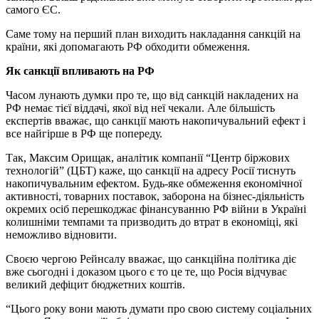
самого ЄС.
Саме тому на перший план виходить накладання санкцій на
країни, які допомагають РФ обходити обмеження.
Як санкції впливають на РФ
Часом лунають думки про те, що від санкцій накладених на
РФ немає тієї віддачі, якої від неї чекали. Але більшість
експертів вважає, що санкції мають накопичувальний ефект і
все найгірше в РФ ще попереду.
Так, Максим Орищак, аналітик компанії “Центр біржових
технологій” (ЦБТ) каже, що санкції на адресу Росії тиснуть
накопичувальним ефектом. Будь-яке обмеження економічної
активності, товарних поставок, заборона на бізнес-діяльність
окремих осіб перешкоджає фінансуванню РФ війни в Україні
колишніми темпами та призводить до втрат в економіці, які
неможливо відновити.
Своєю чергою Рейнсалу вважає, що санкційна політика діє
вже сьогодні і доказом цього є то це те, що Росія відчуває
великий дефіцит бюджетних коштів.
“Цього року вони мають думати про свою систему соціальних