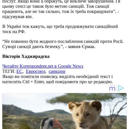
послуг. Якщо вони її обріжуть, це викличе заворушення. І в
цьому сенсі це також було метою санкцій. Тож санкції
працюють, але не так сильно, тож їх треба покращувати”, -
підсумував він.
В Україні теж кажуть, що треба продовжувати санкційний
тиск на РФ.
“Не повинно бути жодного послаблення санкцій проти Росії.
Суворі санкції дають безпеку.”, - заявив Єрмак.
Вікторія Хаджирадєва
Читайте Korrespondent.net в Google News
ТЕГИ:
ЕС
,
Евросоюз
,
санкции
Якщо ви помітили помилку, виділіть необхідний текст і
натисніть Ctrl + Enter, щоб повідомити про це редакцію.