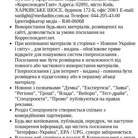
«КореспонденТ.net» Адреса: 02091, місто Київ,
ХАРКІВСЬКЕ ШОСЕ, будинок 172-Б, офіс 208/1 E-mail:
sunlight@mediadim.com.ua
Телефон: 044-205-43-00
Ідентифікатор медіа – R40-06068
Використання будь-яких матеріалів, розміщених на
сайті, дозволяється за умови посилання на
Корреспондент.net.
При копіюванні матеріалів зі сторінки « Новини України
і світу» , для інтернет - видань - обов'язкове пряме
відкрите для пошукових систем гіперпосилання .
Посилання має бути розміщена в незалежності від
повного або часткового використання матеріалів.
Гіперпосилання ( для інтернет - видань) - повинна бути
розміщена в підзаголовку або в першому абзаці
матеріалу.
Новини з позначками "Думка", "Експертиза", "Заява",
"Регіони", "Гроші", "Влада", "Вибори", "Тест-драйв",
"Спецпроекти", "Промо" публікуються на правах
реклами.
Розділ Спецпроекти створюється спільно з
комерційними партнерами.
Будь яке копіювання, публікація, передрук, чи наступне
поширення інформації, що містить посилання на
"Інтерфакс-Україна", EPA / UPG, суворо забороняється.
Власник веб-сторінки в розділі Я-Корреспондент є автор