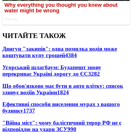
ЧИТАЙТЕ ТАКОЖ
Двигун "закипів": одна помилка водія може
коштувати купу грошей
4384
Угорський шлагбаум: Будапешт знову
перекриває Україні дорогу до ЄС
3282
Що обов'язково має бути в авто влітку: список
здивує водіїв України
1824
Ефективні способи виселення мурах з вашого
будинку
1737
"Війна міст": чому балістичний терор РФ не є
відповіддю на удари ЗСУ
990