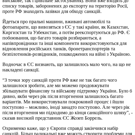
військове, так і цивільне застосування). Вони вже входять до
списку товарів, заборонених до експорту на територію Росії,
проте РФ знаходить лазівки для обходу санкцій.
Йдеться про пральні машини, вживані автомобілі та
фотоапарати, що вивозяться з ЄС у такі країни, як Казахстан,
Киргизстан та Узбекистан, а потім реекспортуються до РФ. Є
побоювання, що багато товарів розбираються, а
напівпровідники та інші компоненти використовуються для
відновлення російських танків, бронетранспортерів та
безпілотників-розвідників, пошкоджених на війні з Україною.
Водночас в ЄС визнають, що залишилось мало чого, на що не
накладені санкції.
“З точки зору санкцій проти РФ вже не так багато чого
залишилося зробити, але ми можемо продовжувати
збільшувати фінансову та військову підтримку України. Було б
дивно, якби через рік після вторгнення залишилось багато
варіантів. Ми використовували покроковий процес і йшли
поступово – можливо, іноді занадто поступово. Але через рік
після вторгнення ми підходимо до кінця санкційного шляху”, -
сказав високий представник ЄС Жозеп Боррель.
Охрименко каже, що у Європи справді закінчився набір
санкцій. Більш радикальні вже можуть створити проблеми для