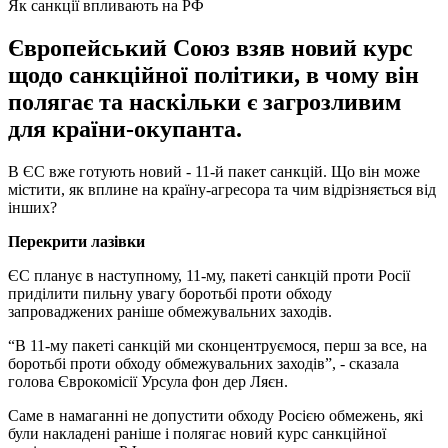
Як санкції впливають на РФ
Європейський Союз взяв новий курс
щодо санкційної політики, в чому він
полягає та наскільки є загрозливим
для країни-окупанта.
В ЄС вже готують новий - 11-й пакет санкцій. Що він може
містити, як вплине на країну-агресора та чим відрізняється від
інших?
Перекрити лазівки
ЄС планує в наступному, 11-му, пакеті санкцій проти Росії
приділити пильну увагу боротьбі проти обходу
запроваджених раніше обмежувальних заходів.
“В 11-му пакеті санкцій ми сконцентруємося, перш за все, на
боротьбі проти обходу обмежувальних заходів”, - сказала
голова Єврокомісії Урсула фон дер Ляєн.
Саме в намаганні не допустити обходу Росією обмежень, які
були накладені раніше і полягає новий курс санкційної