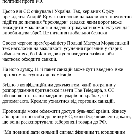
політики проти РФ.
Цього від ЄС очікувала і Україна. Так, керівник Офісу
президента Андрій Єрмак наголосив на важливості предметно
підійти до питання “прокладок” завдяки яким ворог може
знаходити можливості й надалі отримувати комплектуючі для
виробництва зброї. Це питання глобальної безпеки.
Своєю чергою прем’єр-міністр Польщі Матеуш Моравецький
теж наголосив на важливості усунення прогалин у старих
обмеженнях, бо РФ продовжує знаходити лазівки, аби
частково обходити санкції.
На його думку, 11-й пакет санкцій може бути введено вже
протягом наступних двох місяців.
Згідно з конфіденційним документом, який потрапив у
розпорядження британської газети The Telegraph, в ЄС
обговорюють плани завдання ударів по країнах, які
допомагають Кремлю ухилятися від торгових санкцій.
Пропозиція може обмежити доступ будь-якої країни, бізнесу
або приватної особи до ринку ЄС, якщо буде виявлено докази,
що вони реекспортували заборонені товари до РФ.
“Ми повинні дати сильний сигнал фізичним та юридичним