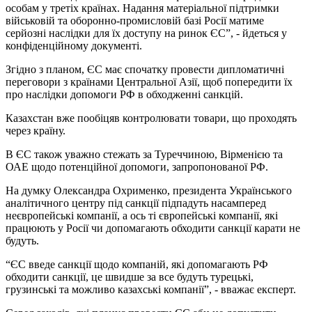
особам у третіх країнах. Надання матеріальної підтримки
військовій та оборонно-промисловій базі Росії матиме
серйозні наслідки для їх доступу на ринок ЄС”, - йдеться у
конфіденційному документі.
Згідно з планом, ЄС має спочатку провести дипломатичні
переговори з країнами Центральної Азії, щоб попередити їх
про наслідки допомоги РФ в обходженні санкцій.
Казахстан вже пообіцяв контролювати товари, що проходять
через країну.
В ЄС також уважно стежать за Туреччиною, Вірменією та
ОАЕ щодо потенційної допомоги, запропонованої РФ.
На думку Олександра Охрименко, президента Українського
аналітичного центру під санкції підпадуть насамперед
неєвропейські компанії, а ось ті європейські компанії, які
працюють у Росії чи допомагають обходити санкції карати не
будуть.
“ЄС введе санкції щодо компаній, які допомагають РФ
обходити санкції, це швидше за все будуть турецькі,
грузинські та можливо казахські компанії”, - вважає експерт.