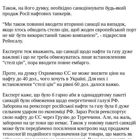
Також, на його думку, необхідно санкціонувати будь-який
продаж Росії нафтових танкерів.
“Ми також повинні вводити вторинні санкції на випадок,
якщо хтось обходить стелю цін, щоб жоден європейський порт
не міг бути використаний такою компанією”, - підкреслив
Рейнсалу.
Експерти теж вважають, що санкції щодо нафти та газу дуже
важливі і що не треба обмежуватись лише встановленням
“стелі цін”, пора вводити повне ембарго.
Проте, на думку Охрименко ЄС не може знизити ціни на
нафту до 40 дол., чого хочуть в Україні. Для них і
встановлення “стелі цін” на рівні 60 дол. далося важко.
Експерт каже, що було б гарно аби в одинадцятому пакеті
санкцій були обмеження щодо енергетичної галузі РФ.
Заборона на реекспорт російської нафти та газу була б дуже
сильним ударом по економіці РФ. Зараз Росія реекспортує
свою нафту до ЄС через Грузію до Туреччини. Але, на жаль,
заборони на це поки що немає. Також у новому пакеті санкцій
може бути передбачено посилення контролю над продажем
технологій подвійного призначення (це товари, що мають як