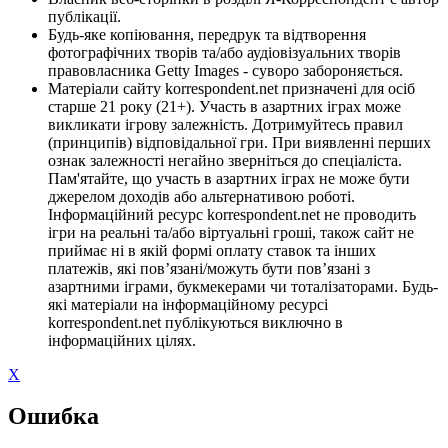
публікації.
Будь-яке копіювання, передрук та відтворення
фотографічних творів та/або аудіовізуальних творів
правовласника Getty Images - суворо забороняється.
Матеріали сайту korrespondent.net призначені для осіб
старше 21 року (21+). Участь в азартних іграх може
викликати ігрову залежність. Дотримуйтесь правил
(принципів) відповідальної гри. При виявленні перших
ознак залежності негайно зверніться до спеціаліста.
Пам'ятайте, що участь в азартних іграх не може бути
джерелом доходів або альтернативою роботі.
Інформаційний ресурс korrespondent.net не проводить
ігри на реальні та/або віртуальні гроші, також сайт не
приймає ні в якій формі оплату ставок та інших
платежів, які пов’язані/можуть бути пов’язані з
азартними іграми, букмекерами чи тоталізаторами. Будь-
які матеріали на інформаційному ресурсі
korrespondent.net публікуються виключно в
інформаційних цілях.
X
Ошибка