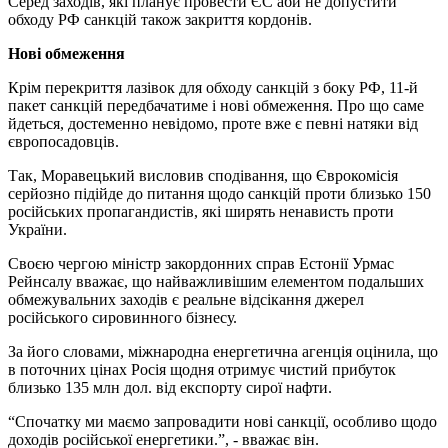
Серед заходів, які планує провести ЄС аби не допустити
обходу РФ санкцій також закриття кордонів.
Нові обмеження
Крім перекриття лазівок для обходу санкцій з боку РФ, 11-й
пакет санкцій передбачатиме і нові обмеження. Про що саме
йдеться, достеменно невідомо, проте вже є певні натяки від
європосадовців.
Так, Моравецький висловив сподівання, що Єврокомісія
серйозно підійде до питання щодо санкцій проти близько 150
російських пропагандистів, які ширять ненависть проти
України.
Своєю чергою міністр закордонних справ Естонії Урмас
Рейнсалу вважає, що найважливішим елементом подальших
обмежувальних заходів є реальне відсікання джерел
російського сировинного бізнесу.
За його словами, міжнародна енергетична агенція оцінила, що
в поточних цінах Росія щодня отримує чистий прибуток
близько 135 млн дол. від експорту сирої нафти.
“Спочатку ми маємо запровадити нові санкції, особливо щодо
доходів російської енергетики.”, - вважає він.