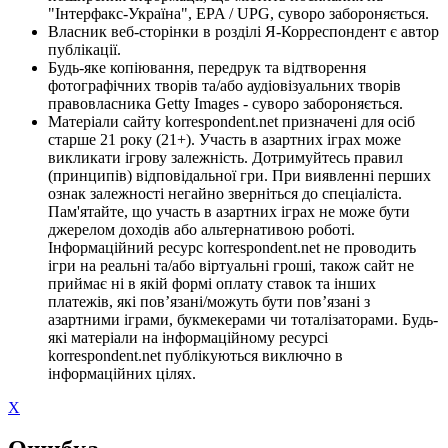
"Інтерфакс-Україна", EPA / UPG, суворо забороняється.
Власник веб-сторінки в розділі Я-Корреспондент є автор
публікації.
Будь-яке копіювання, передрук та відтворення
фотографічних творів та/або аудіовізуальних творів
правовласника Getty Images - суворо забороняється.
Матеріали сайту korrespondent.net призначені для осіб
старше 21 року (21+). Участь в азартних іграх може
викликати ігрову залежність. Дотримуйтесь правил
(принципів) відповідальної гри. При виявленні перших
ознак залежності негайно зверніться до спеціаліста.
Пам'ятайте, що участь в азартних іграх не може бути
джерелом доходів або альтернативою роботі.
Інформаційний ресурс korrespondent.net не проводить
ігри на реальні та/або віртуальні гроші, також сайт не
приймає ні в якій формі оплату ставок та інших
платежів, які пов’язані/можуть бути пов’язані з
азартними іграми, букмекерами чи тоталізаторами. Будь-
які матеріали на інформаційному ресурсі
korrespondent.net публікуються виключно в
інформаційних цілях.
X