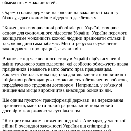
обмеженням можливостей.
Окремо голова держави наголосив на важливості захисту
бізнесу, адже економічне лідерство дає безпеку.
“Кожен, хто створює нові робочі місця в Україні, створює
основу для економічного лідерства України. Україна перемоги
захищатиме можливість кожної людини працювати стільки й
так, як людина сама забажає. Ми потребуємо осучаснення
законодавства про працю”, - заявив він.
Водночас під час воєнного стану в Україні відбулися певні
зміни трудового законодавства, які серйозно обмежують права
працівників і надають надто багато прав працедавцям.
Зокрема з’явилась нова підстава для звільнення працівників з
ініціативи роботодавця - неможливість забезпечення роботою,
передбаченою трудовим договором. Наприклад, у зв’язку зі
знищенням місця виробництва внаслідок бойових дій.
Ще одним пунктом трансформації держави, на переконання
президента, має стати новий раціональний податковий
договір між державою та суспільством.
“Я є прихильником зниження податків. Але зараз, у час такої
війни й очевидної залежності України від співпраці з