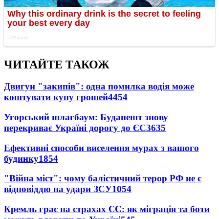
ЧИТАЙТЕ ТАКОЖ
Двигун "закипів": одна помилка водія може
коштувати купу грошей
4454
Угорський шлагбаум: Будапешт знову
перекриває Україні дорогу до ЄС
3635
Ефективні способи виселення мурах з вашого
будинку
1854
"Війна міст": чому балістичний терор РФ не є
відповіддю на удари ЗСУ
1054
Кремль грає на страхах ЄС: як міграція та боти