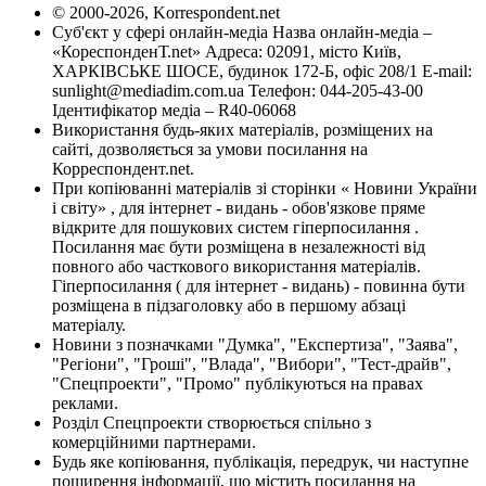
© 2000-2026, Korrespondent.net
Суб'єкт у сфері онлайн-медіа Назва онлайн-медіа –
«КореспонденТ.net» Адреса: 02091, місто Київ,
ХАРКІВСЬКЕ ШОСЕ, будинок 172-Б, офіс 208/1 E-mail:
sunlight@mediadim.com.ua
Телефон: 044-205-43-00
Ідентифікатор медіа – R40-06068
Використання будь-яких матеріалів, розміщених на
сайті, дозволяється за умови посилання на
Корреспондент.net.
При копіюванні матеріалів зі сторінки « Новини України
і світу» , для інтернет - видань - обов'язкове пряме
відкрите для пошукових систем гіперпосилання .
Посилання має бути розміщена в незалежності від
повного або часткового використання матеріалів.
Гіперпосилання ( для інтернет - видань) - повинна бути
розміщена в підзаголовку або в першому абзаці
матеріалу.
Новини з позначками "Думка", "Експертиза", "Заява",
"Регіони", "Гроші", "Влада", "Вибори", "Тест-драйв",
"Спецпроекти", "Промо" публікуються на правах
реклами.
Розділ Спецпроекти створюється спільно з
комерційними партнерами.
Будь яке копіювання, публікація, передрук, чи наступне
поширення інформації, що містить посилання на