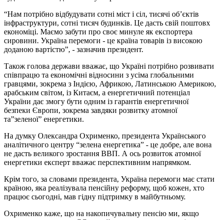
“Нам потрібно відбудувати сотні міст і сіл, тисячі об’єктів
інфраструктури, сотні тисяч будинків. Це дасть свій поштовх
економіці. Маємо забути про своє минуле як експортера
сировини. Україна перемоги - це країна товарів із високою
доданою вартістю”, - зазначив президент.
Також голова держави вважає, що Україні потрібно розвивати
співпрацю та економічні відносини з усіма глобальними
гравцями, зокрема з Індією, Африкою, Латинською Америкою,
арабським світом, із Китаєм, а енергетичний потенціал
України дає змогу бути одним із гарантів енергетичної
безпеки Європи, зокрема завдяки розвитку атомної
та”зеленої” енергетики.
На думку Олександра Охрименко, президента Українського
аналітичного центру “зелена енергетика” - це добре, але вона
не дасть великого зростання ВВП. А ось розвиток атомної
енергетики експерт вважає перспективним напрямком.
Крім того, за словами президента, Україна перемоги має стати
країною, яка реалізувала пенсійну реформу, щоб кожен, хто
працює сьогодні, мав гідну підтримку в майбутньому.
Охрименко каже, що на накопичувальну пенсію ми, якщо