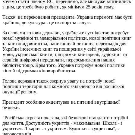
хочемо стати членом ЄС, перейдемо, але ми дуже запізнились
з цим, це треба було робити, як мінімум 25 років тому.
Також, на переконання президента, Україна перемоги має бути
країною, де культура - це експортна галузь.
За словами голови держави, українське суспільство потребує
нової музейної та меморіальної політики, нової політики книг
та книговидавництва, написання й читання, перекладів для
України іноземних книг та поширення у світі української
мови, української книги, підтримки книгарень, аудіокниг та
сервісів цифрової передплати, переосмислення наших
бібліотек тощо. Крім того, Україна потребує нової політики
кіно й підтримки кіновиробництва.
Голова держави також звернув увагу на потребу нової
політики територій для кожного звільненого від російської
окупації регіону.
Президент особливо акцентував на питанні внутрішньої
безпеки.
“Російська агресія показала, які безпекові стандарти потрібні
для життя. Доступність укриттів - максимальна. Школа - з
укриттям. Лікарня - з укриттям. Будинки - з укриттям”, -
наголосив він.