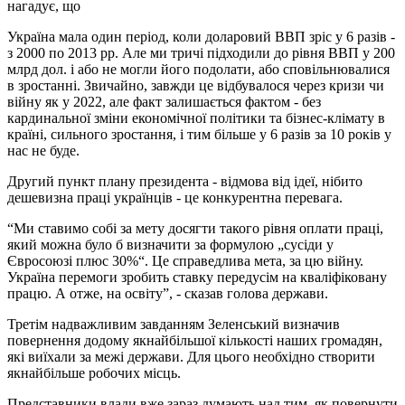
нагадує, що
Україна мала один період, коли доларовий ВВП зріс у 6 разів -
з 2000 по 2013 рр. Але ми тричі підходили до рівня ВВП у 200
млрд дол. і або не могли його подолати, або сповільнювалися
в зростанні. Звичайно, завжди це відбувалося через кризи чи
війну як у 2022, але факт залишається фактом - без
кардинальної зміни економічної політики та бізнес-клімату в
країні, сильного зростання, і тим більше у 6 разів за 10 років у
нас не буде.
Другий пункт плану президента - відмова від ідеї, нібито
дешевизна праці українців - це конкурентна перевага.
“Ми ставимо собі за мету досягти такого рівня оплати праці,
який можна було б визначити за формулою „сусіди у
Євросоюзі плюс 30%“. Це справедлива мета, за цю війну.
Україна перемоги зробить ставку передусім на кваліфіковану
працю. А отже, на освіту”, - сказав голова держави.
Третім надважливим завданням Зеленський визначив
повернення додому якнайбільшої кількості наших громадян,
які виїхали за межі держави. Для цього необхідно створити
якнайбільше робочих місць.
Представники влади вже зараз думають над тим, як повернути