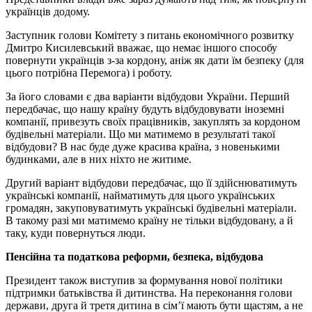
українців додому.
Заступник голови Комітету з питань економічного розвитку
Дмитро Кисилевський вважає, що немає іншого способу
повернути українців з-за кордону, аніж як дати їм безпеку (для
цього потрібна Перемога) і роботу.
За його словами є два варіанти відбудови України. Перший
передбачає, що нашу країну будуть відбудовувати іноземні
компанії, привезуть своїх працівників, закуплять за кордоном
будівельні матеріали. Що ми матимемо в результаті такої
відбудови? В нас буде дуже красива країна, з новенькими
будинками, але в них ніхто не житиме.
Другий варіант відбудови передбачає, що її здійснюватимуть
українські компанії, найматимуть для цього українських
громадян, закуповуватимуть українські будівельні матеріали.
В такому разі ми матимемо країну не тільки відбудовану, а й
таку, куди повернуться люди.
Пенсійна та податкова реформи, безпека, відбудова
Президент також виступив за формування нової політики
підтримки батьківства й дитинства. На переконання голови
держави, друга й третя дитина в сім’ї мають бути щастям, а не