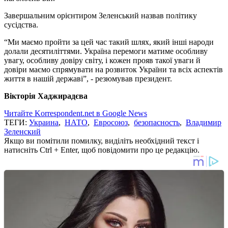
Завершальним орієнтиром Зеленський назвав політику
сусідства.
“Ми маємо пройти за цей час такий шлях, який інші народи
долали десятиліттями. Україна перемоги матиме особливу
увагу, особливу довіру світу, і кожен прояв такої уваги й
довіри маємо спрямувати на розвиток України та всіх аспектів
життя в нашій державі”, - резюмував президент.
Вікторія Хаджирадєва
Читайте Korrespondent.net в Google News
ТЕГИ:
Украина
,
НАТО
,
Евросоюз
,
безопасность
,
Владимир
Зеленский
Якщо ви помітили помилку, виділіть необхідний текст і
натисніть Ctrl + Enter, щоб повідомити про це редакцію.