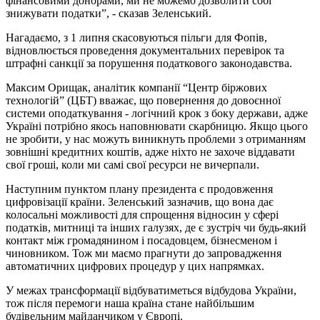
фінансовими донорами, ми не можемо дозволити собі
знижувати податки”, - сказав Зеленський.
Нагадаємо, з 1 липня скасовуються пільги для Фопів,
відновлюється проведення документальних перевірок та
штрафні санкції за порушення податкового законодавства.
Максим Орищак, аналітик компанії “Центр біржових
технологій” (ЦБТ) вважає, що повернення до довоєнної
системи оподаткування - логічний крок з боку держави, адже
Україні потрібно якось наповнювати скарбницю. Якщо цього
не зробити, у нас можуть виникнуть проблеми з отриманням
зовнішні кредитних коштів, адже ніхто не захоче віддавати
свої гроші, коли ми самі свої ресурси не вичерпали.
Наступним пунктом плану президента є продовження
цифровізації країни. Зеленський зазначив, що вона дає
колосальні можливості для спрощення відносин у сфері
податків, митниці та інших галузях, де є зустріч чи будь-який
контакт між громадянином і посадовцем, бізнесменом і
чиновником. Тож ми маємо прагнути до запровадження
автоматичних цифрових процедур у цих напрямках.
У межах трансформації відбуватиметься відбудова України,
тож після перемоги наша країна стане найбільшим
будівельним майданчиком у Європі.