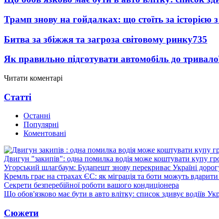
Трамп знову на гойдалках: що стоїть за історією з 
Битва за збіжжя та загроза світовому ринку
735
Як правильно підготувати автомобіль до тривало
Читати коментарі
Статті
Останні
Популярні
Коментовані
Двигун "закипів": одна помилка водія може коштувати купу г
Угорський шлагбаум: Будапешт знову перекриває Україні дорог
Кремль грає на страхах ЄС: як міграція та боти можуть вдарити
Секрети безперебійної роботи вашого кондиціонера
Що обов'язково має бути в авто влітку: список здивує водіїв Ук
Сюжети