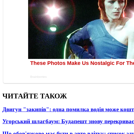
ЧИТАЙТЕ ТАКОЖ
Двигун "закипів": одна помилка водія може кош
Угорський шлагбаум: Будапешт знову перекриває
Що обов'язково має бути в авто влітку: список зди