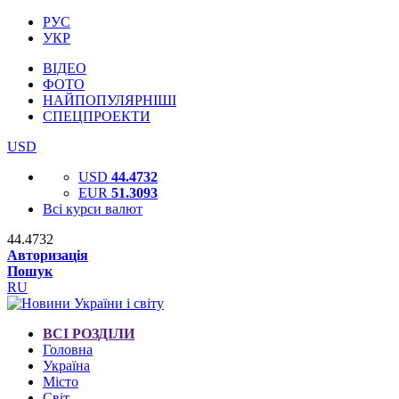
РУС
УКР
ВІДЕО
ФОТО
НАЙПОПУЛЯРНІШІ
СПЕЦПРОЕКТИ
USD
USD
44.4732
EUR
51.3093
Всі курси валют
44.4732
Авторизація
Пошук
RU
ВСІ РОЗДІЛИ
Головна
Україна
Місто
Світ