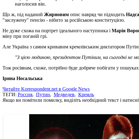
наголосив він.
Що ж, під наданий
Жирновим
опис навряд чи підходить
Надє
"заслужену" пенсію - нібито за російською конституцією.
Не дуже схожа на портрет ідеального наступника і
Марія Воро
міну при поганій грі.
Але Україна з самим кривавим кремлівським диктатором Путіни
"З цією людиною, президентом Путіним, на сьогодні не м
Тож росіянам, схоже, потрібно буде добряче побігати у пошука
Ірина Носальська
Читайте Korrespondent.net в Google News
ТЕГИ:
Россия
,
Путин
,
Медведев
,
Кремль
Якщо ви помітили помилку, виділіть необхідний текст і натисніт