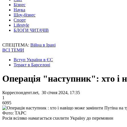
Бізнес
Наука
Шоу-бізнес
Спорт
Lifestyle
БЛОГИ ЧИТАЧІВ
СПЕЦТЕМА:
Війна в Ірані
ВСІ ТЕМИ
Вступ України в ЄС
Теракт в Барселоні
Операція "наступник": хто і 
Корреспондент.net, 30 січня 2024, 17:35
1
6095
Фото: ТАРС
Росія всіляко намагається схилити Україну до перемовин