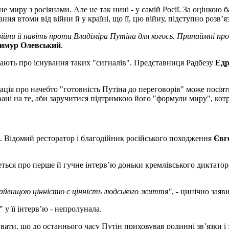
не миру з росіянами. Але не так нині - у самій Росії. За оцінко
ння втоми від війни й у країні, що її, цю війну, підступно розв’я
ни й навіть проти Владіміра Путіна для когось. Принаймні про
имур Олевський
.
ають про існування таких "сигналів". Представниця Радбезу
Едр
ація про начебто "готовність Путіна до переговорів" може посіят
вані на те, аби заручитися підтримкою його "формули миру", котр
о. Відомий ресторатор і благодійник російського походження
Євг
еться про перше й гучне інтерв’ю доньки кремлівського диктато
найвищою цінністю є цінність людського життя
"
, - цинічно заяв
 у її інтерв’ю - непролунала.
хувати, що до останнього часу Путін приховував родинні зв’язки і