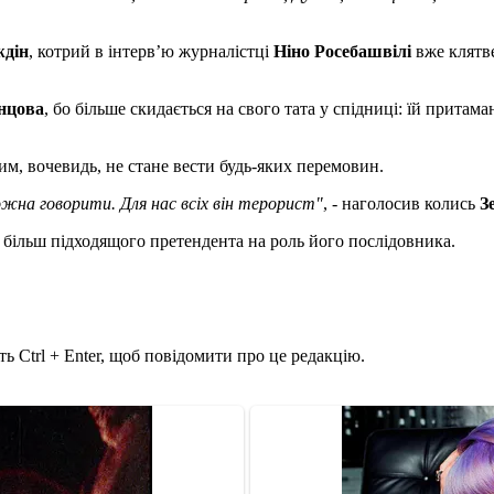
ждін
, котрий в інтерв’ю журналістці
Ніно Росебашвілі
вже клятве
нцова
, бо більше скидається на свого тата у спідниці: їй притам
м, вочевидь, не стане вести будь-яких перемовин.
ожна говорити. Для нас всіх він терорист"
, - наголосив колись
З
х більш підходящого претендента на роль його послідовника.
ь Ctrl + Enter, щоб повідомити про це редакцію.