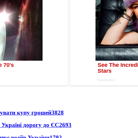
тувати купу грошей
3828
 Україні дорогу до ЄС
2693
вує водіїв України
1792