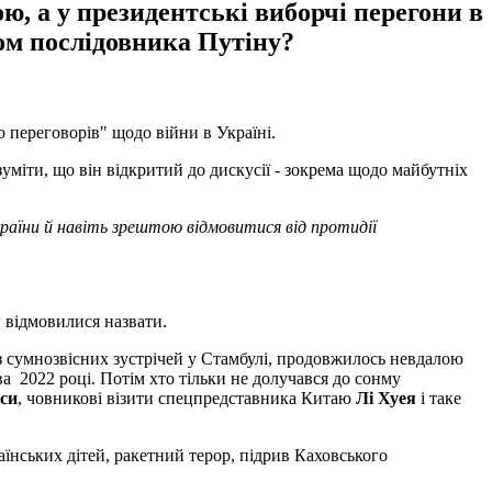
, а у президентські виборчі перегони в
ом послідовника Путіну?
 переговорів" щодо війни в Україні.
міти, що він відкритий до дискусії - зокрема щодо майбутніх
раїни й навіть зрештою відмовитися від протидії
 відмовилися назвати.
 з сумнозвісних зустрічей у Стамбулі, продовжилось невдалою
а 2022 році. Потім хто тільки не долучався до сонму
си
, човникові візити спецпредставника Китаю
Лі Хуея
і таке
аїнських дітей, ракетний терор, підрив Каховського