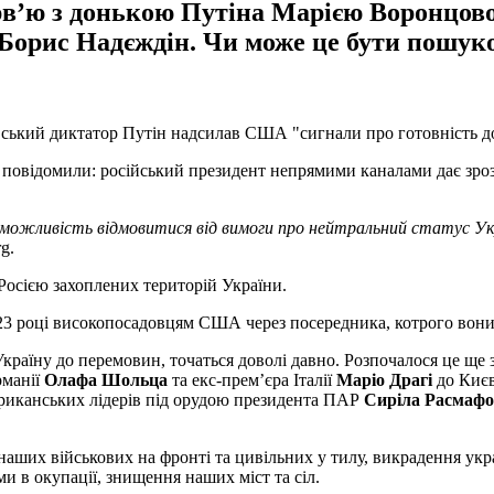
’ю з донькою Путіна Марією Воронцовою
 Борис Надєждін. Чи може це бути пошук
вський диктатор Путін надсилав США "сигнали про готовність до
 повідомили: російський президент непрямими каналами дає зрозу
 можливість відмовитися від вимоги про нейтральний статус Ук
g.
 Росією захоплених територій України.
023 році високопосадовцям США через посередника, котрого вони
Україну до перемовин, точаться доволі давно. Розпочалося це ще
рманії
Олафа Шольца
та екс-прем’єра Італії
Маріо Драгі
до Києв
риканських лідерів під орудою президента ПАР
Сиріла Расмафо
 наших військових на фронті та цивільних у тилу, викрадення укр
 в окупації, знищення наших міст та сіл.