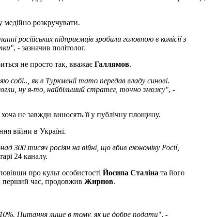
у медійно розкручувати.
анні російських підприємців зробили головною в комісії з
тки"
, - зазначив політолог.
биться не просто так, вважає
Галлямов
.
 собі.., як в Туркменії тато передав владу синові.
 змогли, ну я-то, найбільший стратег, точно зможу"
, -
 хоча не завжди виносять її у публічну площину.
ня війни в Україні.
д 300 тисяч росіян на війні, що вбив економіку Росії,
арі 24 каналу.
зповівши про культ особистості
Йосипа Сталіна
та його
на перший час, продовжив
Жирнов
.
-10%. Питання лише в тому, як це добре подати"
, -