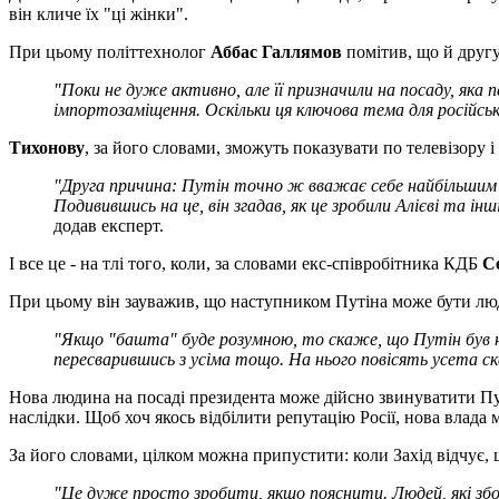
він кличе їх "ці жінки".
При цьому політтехнолог
Аббас Галлямов
помітив, що й друг
"Поки не дуже активно, але її призначили на посаду, яка п
імпортозаміщення. Оскільки ця ключова тема для російсько
Тихонову
, за його словами, зможуть показувати по телевізору 
"Друга причина: Путін точно ж вважає себе найбільшим пол
Подивившись на це, він згадав, як це зробили Алієві та і
додав експерт.
І все це - на тлі того, коли, за словами екс-співробітника КДБ
С
При цьому він зауважив, що наступником Путіна може бути люди
"Якщо "башта
" буде розумною, то скаже, що Путін був на
пересварившись з усіма тощо. На нього повісять усе
та ск
Нова людина на посаді президента може дійсно звинуватити Путі
наслідки. Щоб хоч якось відбілити репутацію Росії, нова вла
За його словами, цілком можна припустити: коли Захід відчує, щ
"Це дуже просто зробити, якщо пояснити. Людей, які збож