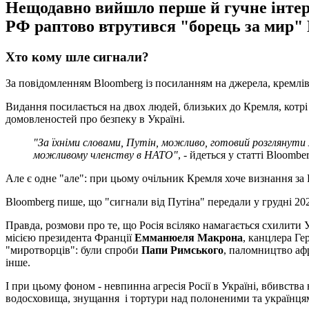
Нещодавно вийшло перше й гучне інтерв
РФ раптово втрутився "борець за мир"
Хто кому шле сигнали?
За повідомленням Bloomberg із посиланням на джерела, кремлі
Видання посилається на двох людей, близьких до Кремля, котрі
домовленостей про безпеку в Україні.
"За їхніми словами, Путін, можливо, готовий розглянути
можливому членству в НАТО"
, - йдеться у статті Bloomber
Але є одне "але": при цьому очільник Кремля хоче визнання за
Bloomberg пише, що "сигнали від Путіна" передали у грудні 2
Правда, розмови про те, що Росія всіляко намагається схилити 
місією президента Франції
Емманюеля Макрона
, канцлера Ге
"миротворців": були спроби
Папи Римського
, паломництво аф
інше.
І при цьому фоном - невпинна агресія Росії в Україні, вбивства
водосховища, знущання і тортури над полоненими та українцями