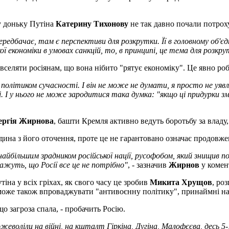
у доньку Путіна
Катерину Тихонову
не так давно почали потрох
ередбачає, там є перспективи для розкрутки. Її в головному об'єдн
ї економіки в умовах санкцій, то, в принципі, це тема для розкру
і вселяти росіянам, що вона нібито "рятує економіку". Це явно ро
ітиком сучасності. І він не може не думати, я просто не уявляю
нші. І у нього не може зародитися така думка: "якщо ці придурки
ергія Жирнова
, башти Кремля активно ведуть боротьбу за владу,
на з його оточення, проте це не гарантовано означає продовжен
йбільшим зрадником російської нації, русофобом, який знищив пона
ажуть, що Росії все це не потрібно"
, - зазначив
Жирнов
у комент
на у всіх гріхах, як свого часу це зробив
Микита Хрущов
, ро
да може також впроваджувати "антивоєнну політику", принаймні 
о загроза спала, - пробачить Росію.
еволіли на війні, на кшталт Гіркіна, Дугіна, Малофєєва, десь 5