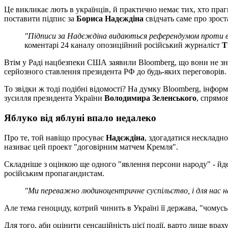
Це викликає лють в українців, й практично немає тих, хто праг
поставити підпис за
Бориса Надєждіна
свідчать саме про зроста
"Підписи за Надєждіна видаються референдумом проти вій
коментарі 24 каналу опозиційний російський журналіст
Т
Втім у Раді нацбезпеки США заявили Bloomberg, що вони не зн
серйозного ставлення президента РФ до будь-яких переговорів.
То звідки ж тоді подібні відомості? На думку Bloomberg, інформ
зусилля президента України
Володимира Зеленського
, спрямо
Яблуко від яблуні впало недалеко
Про те, той навіщо просуває
Надєждіна
, здогадатися нескладн
називає цей проект "договірним матчем Кремля".
Складніше з оцінкою ще одного "явлення персони народу" - йд
російським пропагандистам.
"Ми переважно людиноцентричне суспільство, і для нас 
Але тема геноциду, котрий чинить в Україні її держава, "чомусь"
Для того, аби оцінити сенсаційність цієї події, варто лише вра