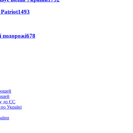
Patriot
1493
ї подорожі
678
рошей
у до ЄС
 по Україні
раїни