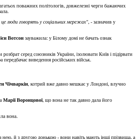
ю багатьох поважних політологів, довжелезні черги бажаючих
зала.
 це люди говорять у соціальних мережах"
, - зазначив у
ієн Вотсон
зауважила: у Білому домі не бачать ознак
и розбрат серед союзників України, ізолювати Київ і підірвати
а передбачає виведення російських військ.
ен Чічваркін
, котрий вже давно мешкає у Лондоні, влучно
ра
Марії
Воронцової
, що вона не так давно дала його
ила вона.
 з нею, й з другою донькою - вони навіть мають інші прізвища, а