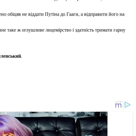
но обіцяв не віддати Путіна до Гааги, а відправити його на
анне таке ж оглушливе лицемірство і здатність тримати гарну
еленський
.