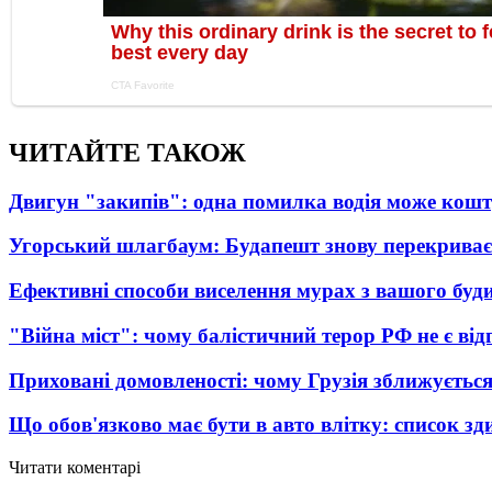
ЧИТАЙТЕ ТАКОЖ
Двигун "закипів": одна помилка водія може кош
Угорський шлагбаум: Будапешт знову перекриває
Ефективні способи виселення мурах з вашого буд
"Війна міст": чому балістичний терор РФ не є ві
Приховані домовленості: чому Грузія зближується
Що обов'язково має бути в авто влітку: список зди
Читати коментарі