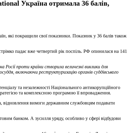
ational Україна отримала 36 балів,
раїн, які покращили свої показники. Показник у 36 балів також
стрімко падає вже четвертий рік поспіль. РФ опинилася на 141
на Росії проти країни створила величезні виклики для
осуддя, включаючи реструктуризацію органів суддівського
отенціалу та незалежності Національного антикорупційного
тратегією та комплексною програмою її впровадження.
ема, відновлення вимоги державним службовцям подавати
ітовим банком. А зусилля уряду, особливо у сфері відбудови