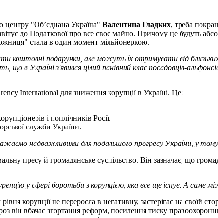
го центру "Об’єднана Україна"
Валентина Гладких
, треба покра
вітує до Податкової про все своє майно. Причому це будуть абс
удожниця" стала в один момент мільйонеркою.
и коштовні подарунки, але можуть їх отримувати від близьких р
 що в Україні з'явився цілий панівний клас посадовців-альфонсів
ency International для зниження корупції в Україні. Це:
рупціонерів і поплічників Росії.
орської служби України.
вважаємо надважливими для подальшого прогресу України, у тому ч
льну пресу й громадянське суспільство. Він зазначає, що громад
ренцію у сфері боротьби з корупцією, яка все ще існує. А саме м
івня корупції не переросла в негативну, застерігає на своїй стор
роз він вбачає згортання реформ, посилення тиску правоохоронни