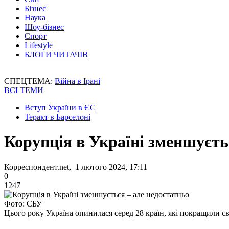
Бізнес
Наука
Шоу-бізнес
Спорт
Lifestyle
БЛОГИ ЧИТАЧІВ
СПЕЦТЕМА:
Війна в Ірані
ВСІ ТЕМИ
Вступ України в ЄС
Теракт в Барселоні
Корупція в Україні зменшуєть
Корреспондент.net, 1 лютого 2024, 17:11
0
1247
Фото: СБУ
Цього року Україна опинилася серед 28 країн, які покращили с