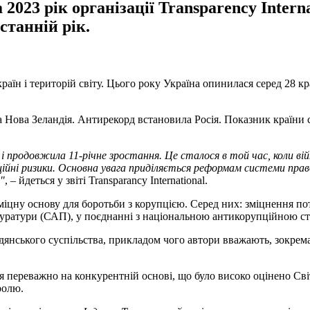
 2023 рік організації Transparency Intern
станній рік.
країн і територій світу. Цього року Україна опинилася серед 28 к
а Нова Зеландія. Антирекорд встановила Росія. Показник країни 
 і продовжила 11-річне зростання. Це сталося в той час, коли вій
ійні ризики. Основна увага приділяється реформам системи прав
"
, – йдеться у звіті Transparancy International.
 міцну основу для боротьби з корупцією. Серед них: зміцнення п
куратури (САП), у поєднанні з національною антикорупційною с
адянського суспільства, прикладом чого автори вважають, зокр
ься переважно на конкурентній основі, що було високо оцінено Св
ролю.