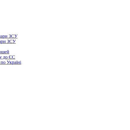
дари ЗСУ
рошей
у до ЄС
 по Україні