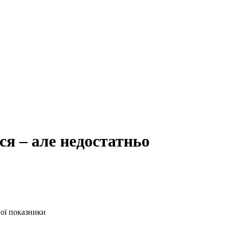
ся – але недостатньо
вої показники