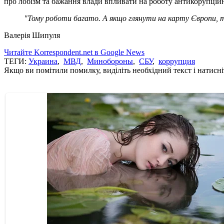
про лобізм та бажання влади впливати на роботу антикорупцій
"Тому роботи багато. А якщо глянути на карту Європи, то
Валерія Шипуля
Читайте Korrespondent.net в Google News
ТЕГИ:
Украина
,
МВД
,
Минобороны
,
СБУ
,
коррупция
Якщо ви помітили помилку, виділіть необхідний текст і натисніт