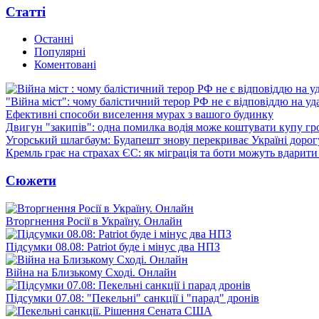
Статті
Останні
Популярні
Коментовані
"Війна міст": чому балістичний терор РФ не є відповіддю на у
Ефективні способи виселення мурах з вашого будинку
Двигун "закипів": одна помилка водія може коштувати купу г
Угорський шлагбаум: Будапешт знову перекриває Україні дорог
Кремль грає на страхах ЄС: як міграція та боти можуть вдарити
Сюжети
Вторгнення Росії в Україну. Онлайн
Підсумки 08.08: Patriot буде і мінус два НПЗ
Війна на Близькому Сході. Онлайн
Підсумки 07.08: "Пекельні" санкції і "парад" дронів