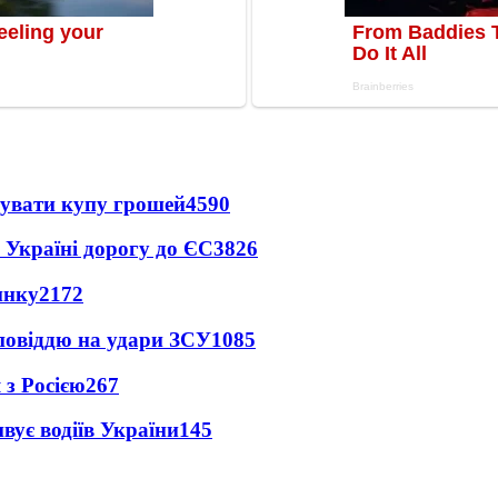
тувати купу грошей
4590
 Україні дорогу до ЄС
3826
инку
2172
дповіддю на удари ЗСУ
1085
 з Росією
267
вує водіїв України
145