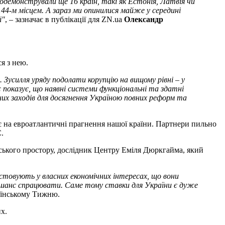
одемонстрували ще 16 країн, такі як Естонія, Латвія чи
144-м місцем. А зараз ми опинилися майже у середині
і"
, – зазначає в публікації для ZN.ua
Олександр
я з нею.
 Зусилля уряду подолати корупцію на вищому рівні – у
показує, що наявні системи функціональні та здатні
их заходів для досягнення Україною повних реформ та
ає на евроатлантичні прагнення нашої країни. Партнери пильно
.
нського простору, дослідник Центру Еміля Дюркгайма, який
истовують у власних економічних інтересах, що вони
є шанс спрацювати. Саме тому ставки для України є дуже
аїнському Тижню.
х.