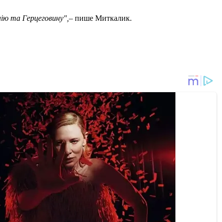
нію та Герцеговину",
– пише Миткалик.