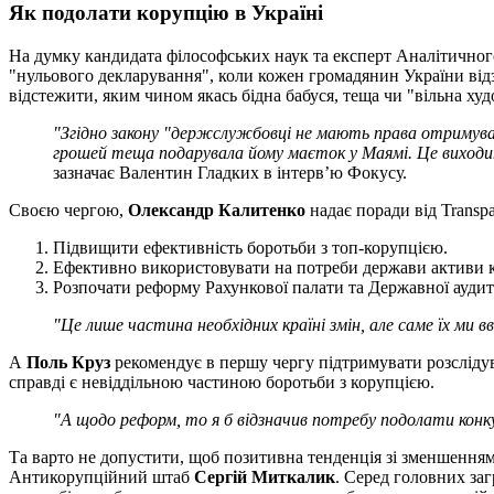
Як подолати корупцію в Україні
На думку кандидата філософських наук та експерт Аналітично
"нульового декларування", коли кожен громадянин України відз
відстежити, яким чином якась бідна бабуся, теща чи "вільна х
"Згідно закону "держслужбовці не мають права отримуват
грошей теща подарувала йому маєток у Маямі. Це виходить,
зазначає Валентин Гладких в інтерв’ю Фокусу.
Своєю чергою,
Олександр Калитенко
надає поради від Transpar
Підвищити ефективність боротьби з топ-корупцією.
Ефективно використовувати на потреби держави активи ко
Розпочати реформу Рахункової палати та Державної аудит
"Це лише частина необхідних країні змін, але саме їх ми 
А
Поль Круз
рекомендує в першу чергу підтримувати розслідува
справді є невіддільною частиною боротьби з корупцією.
"А щодо реформ, то я б відзначив потребу подолати конку
Та варто не допустити, щоб позитивна тенденція зі зменшенням р
Антикорупційний штаб
Сергій Миткалик
. Серед головних заг