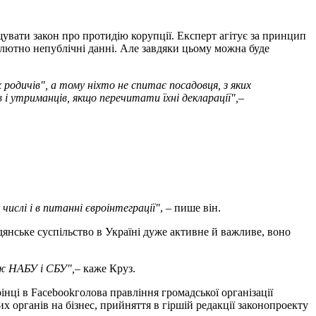
щувати закон про протидію корупції. Експерт агітує за принцип
олютно непублічні данні. Але завдяки цьому можна буде
одичів", а тому ніхто не спитає посадовця, з яких
 і утриманців, якщо перечитати їхні декларації",
–
ислі і в питанні євроінтеграції"
, – пише він.
янське суспільство в Україні дуже активне й важливе, воно
іж НАБУ і СБУ",
– каже Круз.
інці в Facebookголова правління громадської організації
х органів на бізнес, прийняття в гіршій редакції законопроекту