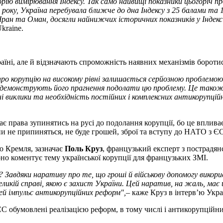
рію вимірювання Індексу. Так само найвищі показники цьогоріч пр
року, Україна перебувала ближче до дна Індексу з 25 балами та 
, Іран та Оман, досягли найнижчих історичних показників у Індекс
kraine.
раїні, але й відзначають спроможність наявних механізмів боротис
про корупцію на високому рівні залишається серйозною проблемою.
– демонструють його прагнення подолати цю проблему. Це також 
 виклики та необхідність постійних і комплексних антикорупційн
ає права зупинятись на русі до подолання корупції, бо це вплив
и не припиняться, не буде грошей, зброї та вступу до НАТО з ЄС
ю Кремля, зазначає
Поль Круз
, французький експерт з пострадя
рно коментує тему української корупції для французьких ЗМІ.
? Завдяки наративу про те, що гроші й військову допомогу викор
икій справі, якою є захист України. Цей наратив, на жаль, ма
ей імпульс антикорупційних реформ",
– каже Круз в інтерв’ю Укр
С обумовлені реалізацією реформ, в тому числі і антикорупційни