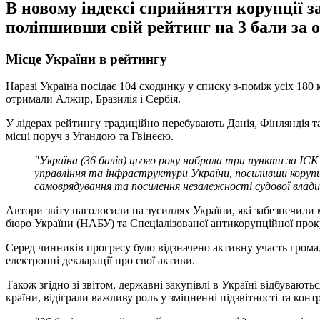
В новому індексі сприйняття корупції за
поліпшивши свій рейтинг на 3 бали за о
Місце України в рейтингу
Наразі Україна посідає 104 сходинку у списку з-поміж усіх 180 
отримали Алжир, Бразилія і Сербія.
У лідерах рейтингу традиційно перебувають Данія, Фінляндія т
місці поруч з Угандою та Гвінеєю.
"Україна (36 балів) цього року набрала три пункти за ІСК
управління та інфраструктури України, посиливши корупц
самоврядування та посилення незалежності судової влади
Автори звіту наголосили на зусиллях України, які забезпечили
бюро України (НАБУ) та Спеціалізованої антикорупційної про
Серед чинників прогресу було відзначено активну участь гром
електронні декларації про свої активи.
Також згідно зі звітом, державні закупівлі в Україні відбувают
країни, відіграли важливу роль у зміцненні підзвітності та конт