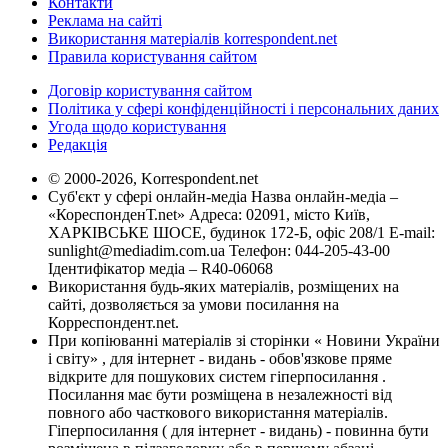
Контакти
Реклама на сайті
Використання матеріалів korrespondent.net
Правила користування сайтом
Договір користування сайтом
Політика у сфері конфіденційності і персональних даних
Угода щодо користування
Редакція
© 2000-2026, Korrespondent.net
Суб'єкт у сфері онлайн-медіа Назва онлайн-медіа –
«КореспонденТ.net» Адреса: 02091, місто Київ,
ХАРКІВСЬКЕ ШОСЕ, будинок 172-Б, офіс 208/1 E-mail:
sunlight@mediadim.com.ua
Телефон: 044-205-43-00
Ідентифікатор медіа – R40-06068
Використання будь-яких матеріалів, розміщених на
сайті, дозволяється за умови посилання на
Корреспондент.net.
При копіюванні матеріалів зі сторінки « Новини України
і світу» , для інтернет - видань - обов'язкове пряме
відкрите для пошукових систем гіперпосилання .
Посилання має бути розміщена в незалежності від
повного або часткового використання матеріалів.
Гіперпосилання ( для інтернет - видань) - повинна бути