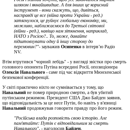
шляхом і якнайшвидше. А для інших це корисний
інструмент - вони скажуть, що, дивіться,
насправді це все (війна проти України - ред.)
затягнулося, це руйнує глобальну економіку, ми,
можливо, наближаємося до Третьої світової
(війни - ред.), навіщо нам зіткнення, наприклад,
НАТО з Росією?.. То, може, давайте
підштовхувати одну й іншу сторону до
перемовин?"
- зауважив
Осипенко
в інтерв’ю Радіо
NV.
Втім втрутився "чорний лебідь" - у вигляді звістки про смерть
головного опонента Путіна всередині Росії, опозиціонера
Олексія Навального
- саме під час відкриття Мюнхенської
безпекової конференції.
У світі практично ніхто не сумнівається у тому, що
Навальний
не помер природною смертю, а був убитий
путінським режимом. Президент США Джо Байден заявив,
що відповідальність за це несе Путін, бо навіть у в'язниці
Навальний
продовжував говорити правду про його режим.
"Російська влада розповість свою історію. Але
пам'ятайте: Путін є відповідальним за смерть
Навального"
, - наголосив
Байден
.