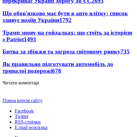
перекриває Україні дорогу до ЄС
2693
Що обов'язково має бути в авто влітку: список
здивує водіїв України
1792
Трамп знову на гойдалках: що стоїть за історією
з Patriot
1493
Битва за збіжжя та загроза світовому ринку
735
Як правильно підготувати автомобіль до
тривалої подорожі
678
Читати коментарі
Повна версія сайту
Facebook
Twitter
RSS-стрічки
E-mail розсилка