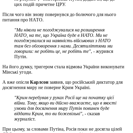
цих подій причетне ЦРУ.
Після чого він знову повернувся до болючого для нього
питання про НАТО.
"Ми ніколи не погоджувалися на розширення
НАТО, на те, що Україна буде в НАТО. Ми не
погоджувалися на наявність військових з НАТО
там без обговорення з нами. Десятиліттями ми
говорили: не робіть це, не робіть те"
, - журився
Путін.
На його думку, тригером стала відмова України виконувати
Мінські угоди.
А вже опісля
Карлсон
заявив, що російський диктатор для
досягнення миру не поверне Крим Україні.
"Крим перебував у руках Росії ще на початку цієї
війни. Тому, якщо ви дійсно вважаєте, що в якості
умови для досягнення миру Путін повинен буде
віддати Крим, то ви божевільні"
, - сказав
журналіст.
При цьому, за словами Путіна, Росія поки не досягла цілей