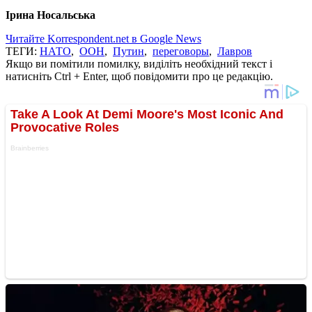
Ірина Носальська
Читайте Korrespondent.net в Google News
ТЕГИ:
НАТО
,
ООН
,
Путин
,
переговоры
,
Лавров
Якщо ви помітили помилку, виділіть необхідний текст і
натисніть Ctrl + Enter, щоб повідомити про це редакцію.