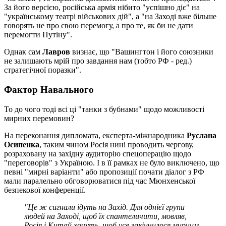
За його версією, російська армія нібито "успішно діє" на
"українському театрі військових дій", а "на Заході вже більше
говорять не про свою перемогу, а про те, як би не дати
перемогти Путіну".
Однак сам
Лавров
визнає, що "Вашингтон і його союзники
не залишають мрій про завдання нам (тобто РФ - ред.)
стратегічної поразки".
Фактор Навального
То до чого тоді всі ці "танки з бубнами" щодо можливості
мирних перемовин?
На переконання дипломата, експерта-міжнародника
Руслана
Осипенка
, таким чином Росія нині проводить чергову,
розраховану на західну аудиторію спецоперацію щодо
"переговорів" з Україною. І в її рамках не було виключено, що
певні "мирні варіанти" або пропозиції почати діалог з РФ
мали паралельно обговорюватися під час Мюнхенської
безпекової конференції.
"Це ж сигнали ідуть на Захід. Для однієї групи
людей на Заході, щоб їх спантеличити, мовляв,
Росія і Китай хочуть, щоб усе закінчилося мирним