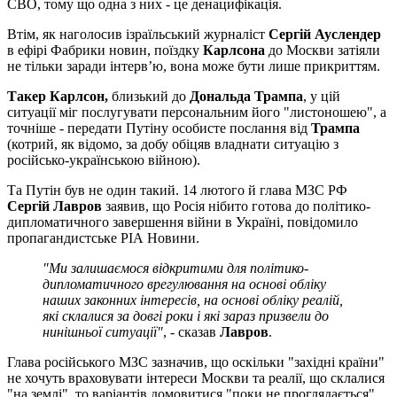
СВО, тому що одна з них - це денацифікація.
Втім, як наголосив ізраїльський журналіст
Сергій Ауслендер
в ефірі Фабрики новин, поїздку
Карлсона
до Москви затіяли
не тільки заради інтерв’ю, вона може бути лише прикриттям.
Такер Карлсон,
близький до
Дональда Трампа
, у цій
ситуації міг послугувати персональним його "листоношею", а
точніше - передати Путіну особисте послання від
Трампа
(котрий, як відомо, за добу обіцяв владнати ситуацію з
російсько-українською війною).
Та Путін був не один такий. 14 лютого й глава МЗС РФ
Сергій Лавров
заявив, що Росія нібито готова до політико-
дипломатичного завершення війни в Україні, повідомило
пропагандистське РІА Новини.
"Ми залишаємося відкритими для політико-
дипломатичного врегулювання на основі обліку
наших законних інтересів, на основі обліку реалій,
які склалися за довгі роки і які зараз призвели до
нинішньої ситуації"
, - сказав
Лавров
.
Глава російського МЗС зазначив, що оскільки "західні країни"
не хочуть враховувати інтереси Москви та реалії, що склалися
"на землі", то варіантів домовитися "поки не проглядається".