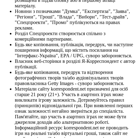
розміщена в підзаголовку або в першому абзаці
матеріалу.
Новини з позначками "Думка", "Експертиза", "Заява",
"Регіони", "Гроші", "Влада", "Вибори", "Тест-драйв",
"Спецпроекти", "Промо" публікуються на правах
реклами.
Розділ Спецпроекти створюється спільно з
комерційними партнерами.
Будь яке копіювання, публікація, передрук, чи наступне
поширення інформації, що містить посилання на
"Інтерфакс-Україна", EPA / UPG, суворо забороняється.
Власник веб-сторінки в розділі Я-Корреспондент є автор
публікації.
Будь-яке копіювання, передрук та відтворення
фотографічних творів та/або аудіовізуальних творів
правовласника Getty Images - суворо забороняється.
Матеріали сайту korrespondent.net призначені для осіб
старше 21 року (21+). Участь в азартних іграх може
викликати ігрову залежність. Дотримуйтесь правил
(принципів) відповідальної гри. При виявленні перших
ознак залежності негайно зверніться до спеціаліста.
Пам'ятайте, що участь в азартних іграх не може бути
джерелом доходів або альтернативою роботі.
Інформаційний ресурс korrespondent.net не проводить
ігри на реальні та/або віртуальні гроші, також сайт не