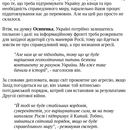
про те, що треба підтримувати Україну до кінця та про
необхідність справедливого миру, паралельно йшов процес
підштовхування нас до перемовин. Але на цей раз просто не
склалося.
Втім, на думку
Осипенка
, Україні потрібно залишатись
пильною і далі: на інформаційному фронті треба розкривати
для західної аудиторії суть маневрів Росії, тому що йдеться
зовсім не про справедливий мир, а про визнання агресії.
"Але нам це не підходить, тому що це буде
вирішення геополітичних питань безпеки
континенту за рахунок України. Ми вже таке
бачили в історії
", - наголосив він.
За словами дипломата, якщо світ проковтне цю агресію, якщо
Захід погодиться на це, він зламає той ялтинсько-
потсдамський порядок, котрий сам встановив за результатами
Другої світової війни.
"Й тоді не буде стабільних кордонів,
суверенітетів, усе вирішуватиме сила, як на тому
наполягає Росія і підтримує її Китай. Тобто,
зміниться світовий порядок, якщо не буде
справедливого миру", - резюмував експерт
.