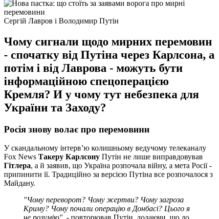
Сергій Лавров і Володимир Путін
Чому сигнали щодо мирних перемовин
- спочатку від Путіна через Карлсона, а
потім і від Лаврова - можуть бути
інформаційною спецоперацією
Кремля? И у чому тут небезпека для
України та Заходу?
Росія знову волає про перемовини
У скандальному інтерв’ю колишньому ведучому телеканалу
Fox News
Такеру Карлсону
Путін не лише виправдовував
Гітлера
, а й заявив, що Україна розпочала війну, а мета Росії -
припинити її. Традиційно за версією Путіна все розпочалося з
Майдану.
"Чому переворот? Чому жертви? Чому загроза
Криму? Чому почали операцію в Донбасі? Цього я
не розумію"
, - повторював Путін, додаючи, що до