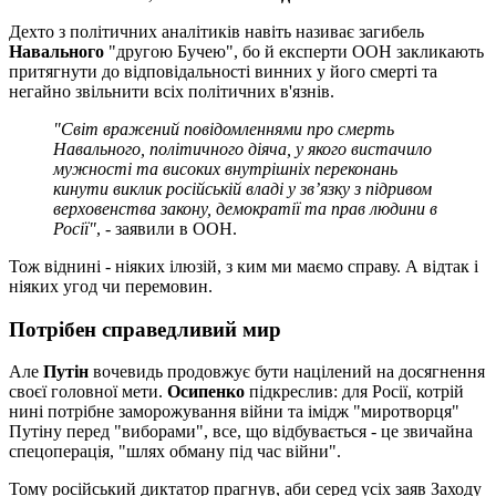
Дехто з політичних аналітиків навіть називає загибель
Навального
"другою Бучею", бо й експерти ООН закликають
притягнути до відповідальності винних у його смерті та
негайно звільнити всіх політичних в'язнів.
"Світ вражений повідомленнями про смерть
Навального, політичного діяча, у якого вистачило
мужності та високих внутрішніх переконань
кинути виклик російській владі у зв’язку з підривом
верховенства закону, демократії та прав людини в
Росії"
, - заявили в ООН.
Тож віднині - ніяких ілюзій, з ким ми маємо справу. А відтак і
ніяких угод чи перемовин.
Потрібен справедливий мир
Але
Путін
вочевидь продовжує бути націлений на досягнення
своєї головної мети.
Осипенко
підкреслив: для Росії, котрій
нині потрібне заморожування війни та імідж "миротворця"
Путіну перед "виборами", все, що відбувається - це звичайна
спецоперація, "шлях обману під час війни".
Тому російський диктатор прагнув, аби серед усіх заяв Заходу