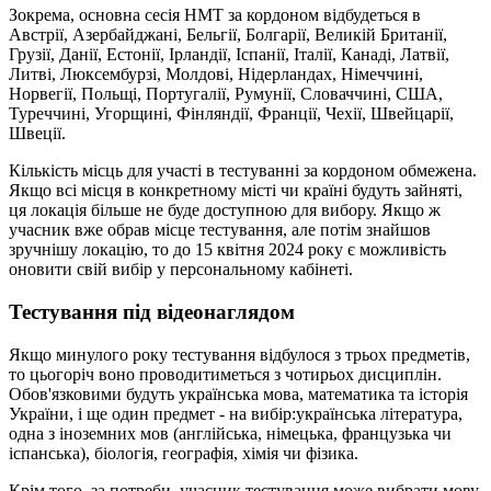
Зокрема, основна сесія НМТ за кордоном відбудеться в
Австрії, Азербайджані, Бельгії, Болгарії, Великій Британії,
Грузії, Данії, Естонії, Ірландії, Іспанії, Італії, Канаді, Латвії,
Литві, Люксембурзі, Молдові, Нідерландах, Німеччині,
Норвегії, Польщі, Португалії, Румунії, Словаччині, США,
Туреччині, Угорщині, Фінляндії, Франції, Чехії, Швейцарії,
Швеції.
Кількість місць для участі в тестуванні за кордоном обмежена.
Якщо всі місця в конкретному місті чи країні будуть зайняті,
ця локація більше не буде доступною для вибору. Якщо ж
учасник вже обрав місце тестування, але потім знайшов
зручнішу локацію, то до 15 квітня 2024 року є можливість
оновити свій вибір у персональному кабінеті.
Тестування під відеонаглядом
Якщо минулого року тестування відбулося з трьох предметів,
то цьогоріч воно проводитиметься з чотирьох дисциплін.
Обов'язковими будуть українська мова, математика та історія
України, і ще один предмет - на вибір:українська література,
одна з іноземних мов (англійська, німецька, французька чи
іспанська), біологія, географія, хімія чи фізика.
Крім того, за потреби, учасник тестування може вибрати мову,