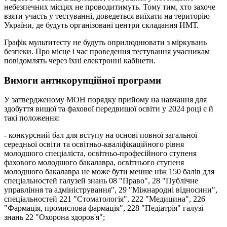
небезпечних місцях не проводитимуть. Тому тим, хто захоче
взяти участь у тестуванні, доведеться виїхати на територію
України, де будуть організовані центри складання НМТ.
Графік мультитесту не будуть оприлюднювати з міркувань
безпеки. Про місце і час проведення тестування учасникам
повідомлять через їхні електронні кабінети.
Вимоги антикорупційної програми
У затвердженому МОН порядку прийому на навчання для
здобуття вищої та фахової передвищої освіти у 2024 році є й
такі положення:
- конкурсний бал для вступу на основі повної загальної
середньої освіти та освітньо-кваліфікаційного рівня
молодшого спеціаліста, освітньо-професійного ступеня
фахового молодшого бакалавра, освітнього ступеня
молодшого бакалавра не може бути менше ніж 150 балів для
спеціальностей галузей знань 08 "Право", 28 "Публічне
управління та адміністрування", 29 "Міжнародні відносини",
спеціальностей 221 "Стоматологія", 222 "Медицина", 226
"Фармація, промислова фармація", 228 "Педіатрія" галузі
знань 22 "Охорона здоров'я";