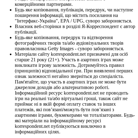
комерційними партнерами.
Будь яке копіювання, публікація, передрук, чи наступне
поширення інформації, що містить посилання на
"Інтерфакс-Україна", EPA / UPG, суворо забороняється.
Власник веб-сторінки в розділі Я-Корреспондент є автор
публікації.
Будь-яке копіювання, передрук та відтворення
фотографічних творів та/або аудіовізуальних творів
правовласника Getty Images - суворо забороняється.
Матеріали сайту korrespondent.net призначені для осіб
старше 21 року (21+). Участь в азартних іграх може
викликати ігрову залежність. Дотримуйтесь правил
(принципів) відповідальної гри. При виявленні перших
ознак залежності негайно зверніться до спеціаліста.
Пам'ятайте, що участь в азартних іграх не може бути
джерелом доходів або альтернативою роботі.
Інформаційний ресурс korrespondent.net не проводить
ігри на реальні та/або віртуальні гроші, також сайт не
приймає ні в якій формі оплату ставок та інших
платежів, які пов’язані/можуть бути пов’язані з
азартними іграми, букмекерами чи тоталізаторами. Будь-
які матеріали на інформаційному ресурсі
korrespondent.net публікуються виключно в
інформаційних цілях.