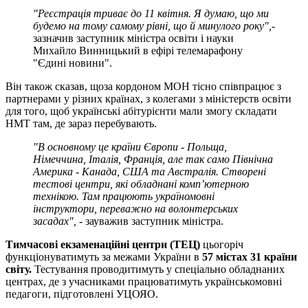
"Реєстрація триває до 11 квітня. Я думаю, що ми
будемо на тому самому рівні, що й минулого року",
-
зазначив заступник міністра освіти і науки
Михайло Винницький в ефірі телемарафону
"Єдині новини".
Він також сказав, щоза кордоном МОН тісно співпрацює з
партнерами у різних країнах, з колегами з міністерств освіти
для того, щоб українські абітурієнти мали змогу складати
НМТ там, де зараз перебувають.
"В основному це країни Європи - Польща,
Німеччина, Італія, Франція, але так само Північна
Америка - Канада, США та Австралія. Створені
тестові центри, які обладнані комп’ютерною
технікою. Там працюють україномовні
інструктори, переважно на волонтерських
засадах",
- зауважив заступник міністра.
Тимчасові екзаменаційні центри (ТЕЦ)
цьогоріч
функціонуватимуть за межами України в
57 містах 31 країни
світу
.
Тестування проводитимуть у спеціально обладнаних
центрах, де з учасниками працюватимуть українськомовні
педагоги, підготовлені УЦОЯО.