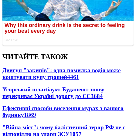
ЧИТАЙТЕ ТАКОЖ
Двигун "закипів": одна помилка водія може
коштувати купу грошей
4461
Угорський шлагбаум: Будапешт знову
перекриває Україні дорогу до ЄС
3684
Ефективні способи виселення мурах з вашого
будинку
1869
"Війна міст": чому балістичний терор РФ не є
відповіддю на удари ЗСУ
1057