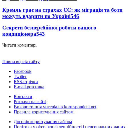
Кремль грає на страхах ЄС: як міграція та боти
можуть вдарити по Україні
546
Секрети безперебійної роботи вашого
кондиціонера
543
Читати коментарі
Повна версія сайту
Facebook
Twitter
RSS-стрічки
E-mail розсилка
Контакти
Реклама на сайті
Використання матеріалів korrespondent.net
Правила користування сайтом
Договір користування сайтом
Політика у сфері конфіденційності і персональних даних