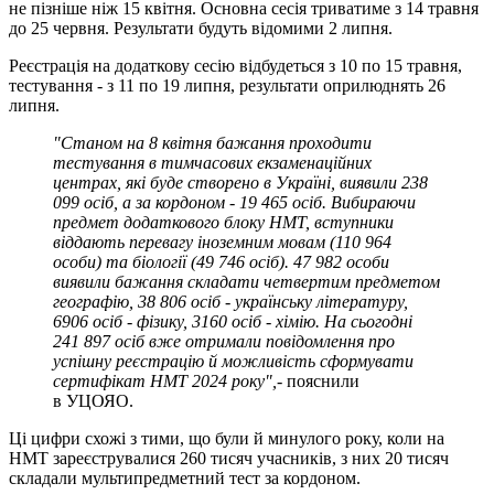
не пізніше ніж 15 квітня. Основна сесія триватиме з 14 травня
до 25 червня. Результати будуть відомими 2 липня.
Реєстрація на додаткову сесію відбудеться з 10 по 15 травня,
тестування - з 11 по 19 липня, результати оприлюднять 26
липня.
"Станом на 8 квітня бажання проходити
тестування в тимчасових екзаменаційних
центрах, які буде створено в Україні, виявили 238
099 осіб, а за кордоном - 19 465 осіб. Вибираючи
предмет додаткового блоку НМТ, вступники
віддають перевагу іноземним мовам (110 964
особи) та біології (49 746 осіб). 47 982 особи
виявили бажання складати четвертим предметом
географію, 38 806 осіб - українську літературу,
6906 осіб - фізику, 3160 осіб - хімію. На сьогодні
241 897 осіб вже отримали повідомлення про
успішну реєстрацію й можливість сформувати
сертифікат НМТ 2024 року",
- пояснили
в УЦОЯО.
Ці цифри схожі з тими, що були й минулого року, коли на
НМТ зареєструвалися 260 тисяч учасників, з них 20 тисяч
складали мультипредметний тест за кордоном.