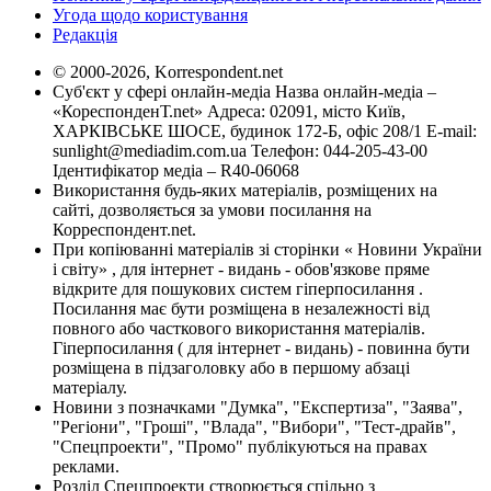
Угода щодо користування
Редакція
© 2000-2026, Korrespondent.net
Суб'єкт у сфері онлайн-медіа Назва онлайн-медіа –
«КореспонденТ.net» Адреса: 02091, місто Київ,
ХАРКІВСЬКЕ ШОСЕ, будинок 172-Б, офіс 208/1 E-mail:
sunlight@mediadim.com.ua
Телефон: 044-205-43-00
Ідентифікатор медіа – R40-06068
Використання будь-яких матеріалів, розміщених на
сайті, дозволяється за умови посилання на
Корреспондент.net.
При копіюванні матеріалів зі сторінки « Новини України
і світу» , для інтернет - видань - обов'язкове пряме
відкрите для пошукових систем гіперпосилання .
Посилання має бути розміщена в незалежності від
повного або часткового використання матеріалів.
Гіперпосилання ( для інтернет - видань) - повинна бути
розміщена в підзаголовку або в першому абзаці
матеріалу.
Новини з позначками "Думка", "Експертиза", "Заява",
"Регіони", "Гроші", "Влада", "Вибори", "Тест-драйв",
"Спецпроекти", "Промо" публікуються на правах
реклами.
Розділ Спецпроекти створюється спільно з