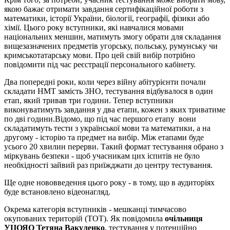
якою бажає отримати завдання сертифікаційної роботи з
математики, історії України, біології, географії, фізики або
хімії. Цього року вступники, які навчалися мовами
національних меншин, матимуть змогу обрати для складання
вищезазначених предметів угорську, польську, румунську чи
кримськотатарську мови. Про цей свій вибір потрібно
повідомити під час реєстрації персонального кабінету.
Два попередні роки, коли через війну абітурієнти почали
складати НМТ замість ЗНО, тестування відбувалося в один
етап, який тривав три години. Тепер вступники
виконуватимуть завдання у два етапи, кожен з яких триватиме
по дві години.Відомо, що під час першого етапу вони
складатимуть тести з української мови та математики, а на
другому - історію та предмет на вибір. Між етапами буде
усього 20 хвилин перерви. Такий формат тестування обрано з
міркувань безпеки - щоб учасникам цих іспитів не було
необхідності зайвий раз приїжджати до центру тестування.
Ще одне нововведення цього року - в тому, що в аудиторіях
буде встановлено відеонагляд.
Окрема категорія вступників - мешканці тимчасово
окупованих територій (ТОТ). Як повідомила
очільниця
УЦОЯО Тетяна Вакуленко
, тестування у потенційно