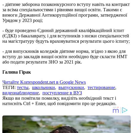
- діятиме заборона позаконкурсного вступу навіть на контракт
за всіма спеціальностями і рівнями вищої освіти. Такими є
вимоги Державної Антикорупційної програми, затвердженої
Урядом у 2023 році;
- буде проведено Єдиний державний кваліфікаційний іспит
(ЄДКІ) з бакалаврату, і для вступників з низки спеціальностей
на магістратуру будуть враховуватися результати цього іспиту;
- для випускників коледжів діятиме норма, згідно з якою для
вступу до закладів вищої освіти необхідно буде скласти НМТ
або подати результати ЗНО за 2021 рік.
Галина Гірак
Читайте Korrespondent.net в Google News
ТЕГИ:
тесты
,
школьники
,
выпускники
,
тестирование
,
видеонаблюдение
,
поступление в ВУЗ
Якщо ви помітили помилку, виділіть необхідний текст і
натисніть Ctrl + Enter, щоб повідомити про це редакцію.